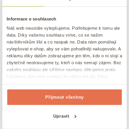
veganská a mnohem zdravější než klasické.
Navíc je krémová a na jazyku božská.
5
z
2
hlasů
Informace o souhlasech
Náš web neustále vylepšujeme. Potřebujeme k tomu ale
data. Díky vašemu souhlasu víme, co se našim
Vytisknout recept
návštěvníkům líbí a co naopak ne. Data nám pomáhají
vylepšovat e-shop, aby se vám pohodlněji nakupovalo. A
Pin receptu
reklamu díky datům zobrazujeme jen těm, kdo o ni stojí a
zbytečně neotravujeme ty, kteří o nás nemají zájem. Bez
vašeho souhlasu ale střílíme naslepo, děkujeme proto
každému, kdo nám souhlas ke sběru dat dá. Díky!
DOBA
DOBA VAŘENÍ
CELKOVÁ
minutes
PŘÍPRAVY
30
minut
DOBA
Přijmout všechny
minutes
minutes
5
minut
35
minut
Upravit
COURSE
CUISINE