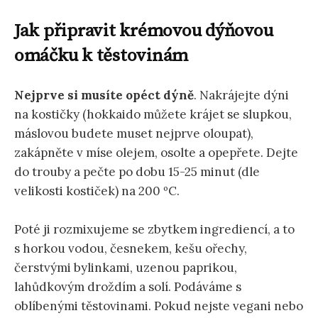
Jak připravit krémovou dýňovou
omáčku k těstovinám
Nejprve si musíte opéct dýně
. Nakrájejte dýni
na kostičky (hokkaido můžete krájet se slupkou,
máslovou budete muset nejprve oloupat),
zakápněte v míse olejem, osolte a opepřete. Dejte
do trouby a pečte po dobu 15-25 minut (dle
velikosti kostiček) na 200 ºC.
Poté ji rozmixujeme se zbytkem ingrediencí, a to
s horkou vodou, česnekem, kešu ořechy,
čerstvými bylinkami, uzenou paprikou,
lahůdkovým droždím a solí. Podáváme s
oblíbenými těstovinami. Pokud nejste vegani nebo