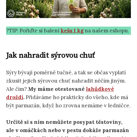
?TIP: Pořiďte si balení
kešu 1 kg
na našem eshopu.
Jak nahradit sýrovou chuť
Sýry bývají poměrně tučné, a tak se občas vyplatí
zkusit jejich sýrovou chuť nahradit něčím jiným.
Ale čím?
My máme otestované
lahůdkové
droždí
.
Přidáváme ho prakticky do všeho, kde má
být parmazán, když ho zrovna nemáme v ledničce.
Určitě si s ním nemůžete posypat těstoviny,
ale v omáčkách nebo v pestu dokáže parmazán