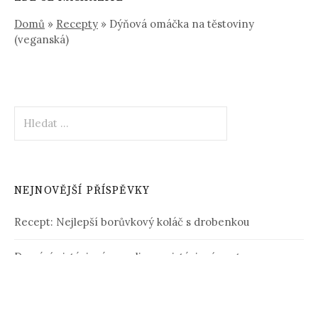
Domů
»
Recepty
»
Dýňová omáčka na těstoviny
(veganská)
Vyhledávání
NEJNOVĚJŠÍ PŘÍSPĚVKY
Recept: Nejlepší borůvkový koláč s drobenkou
Domácí pistáciová zmrzlina z pistáciové pasty
Těstovinový salát s kuřecím masem