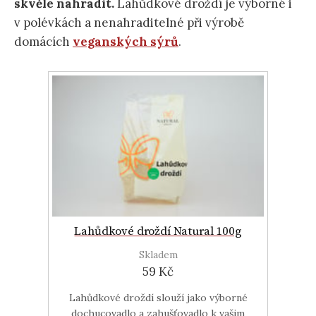
skvěle nahradit.
Lahůdkové droždí je výborné i
v polévkách a nenahraditelné při výrobě
domácích
veganských sýrů
.
Lahůdkové droždí Natural 100g
Skladem
59 Kč
Lahůdkové droždí slouží jako výborné
dochucovadlo a zahušťovadlo k vašim