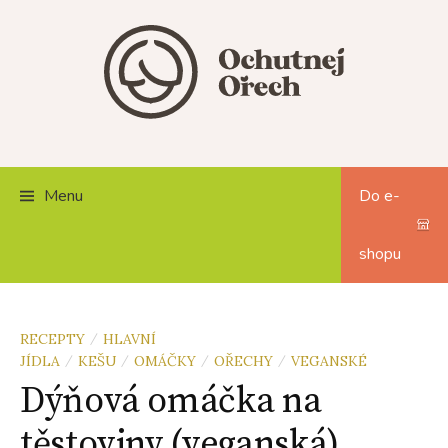
Skip
to
content
Menu
Do e-
shopu
RECEPTY
HLAVNÍ
/
JÍDLA
KEŠU
OMÁČKY
OŘECHY
VEGANSKÉ
/
/
/
/
Dýňová omáčka na
těstoviny (veganská)