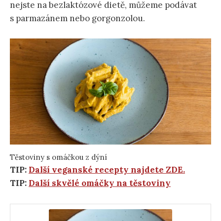
nejste na bezlaktózové dietě, můžeme podávat
s parmazánem nebo gorgonzolou.
Těstoviny s omáčkou z dýní
TIP:
Další veganské recepty najdete ZDE.
TIP:
Další skvělé omáčky na těstoviny