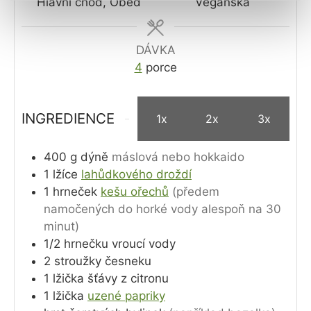
Hlavní chod, Oběd
Veganská
DÁVKA
4
porce
INGREDIENCE
1x
2x
3x
400
g
dýně
máslová nebo hokkaido
1
lžíce
lahůdkového droždí
1
hrneček
kešu ořechů
(předem
namočených do horké vody alespoň na 30
minut)
1/2
hrnečku
vroucí vody
2
stroužky
česneku
1
lžička
šťávy z citronu
1
lžička
uzené papriky