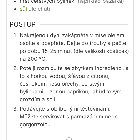
hrst
čerstvých bylinek
(například bazalka)
sůl
dle chuti
POSTUP
Nakrájenou dýni zakápněte v míse olejem,
osolte a opepřete. Dejte do trouby a pečte
po dobu 15-25 minut (dle velikosti kostiček)
na 200 ºC.
Poté ji rozmixujte se zbytkem ingrediencí, a
to s horkou vodou, šťávou z citronu,
česnekem, kešu ořechy, čerstvými
bylinkami, uzenou paprikou, lahůdkovým
droždím a solí.
Podávejte s oblíbenými těstovinami.
Můžete servírovat s parmazánem nebo
gorgonzolou.