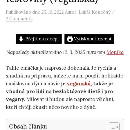
/
Publikováno
dne
25. 10. 2022
Autor:
Lukáš Konečný
2 Comments
Přejít na recept
Vytisknout recept
Naposledy aktualizováno 12. 3. 2025 autorem
Monika
Tahle omáčka je naprosto dokonalá. Je rychlá a
snadná na přípravu, můžete na ni použít hokkaido
i máslovou dýni a navíc
je
veganská
, takže je
vhodná pro lidi na bezlaktózové dietě i pro
vegany.
Milovat ji budou ale naprosto všichni,
kteří chtějí zkusit něco nového z dýně.
Obsah článku