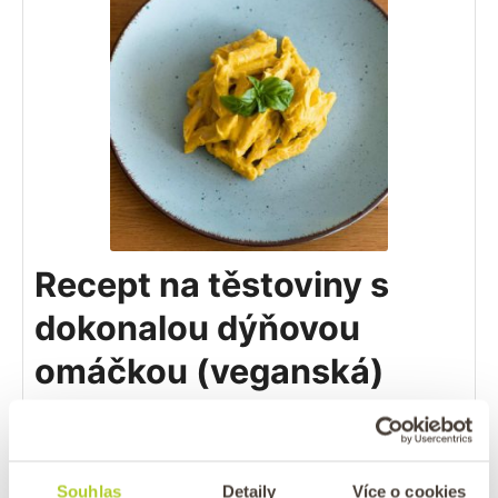
Recept na těstoviny s
dokonalou dýňovou
omáčkou (veganská)
Sháníte nový recept, ve kterém spotřebujete
přemnožené dýně? Zkuste tuto dokonalou
dýňovou omáčku, která je bezlaktózová,
Souhlas
Detaily
Více o cookies