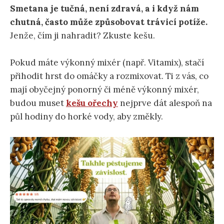
Smetana je tučná, není zdravá, a i když nám
chutná, často může způsobovat trávicí potíže.
Jenže, čím ji nahradit? Zkuste kešu.
Pokud máte výkonný mixér (např. Vitamix), stačí
přihodit hrst do omáčky a rozmixovat. Ti z vás, co
mají obyčejný ponorný či méně výkonný mixér,
budou muset
kešu ořechy
nejprve dát alespoň na
půl hodiny do horké vody, aby změkly.