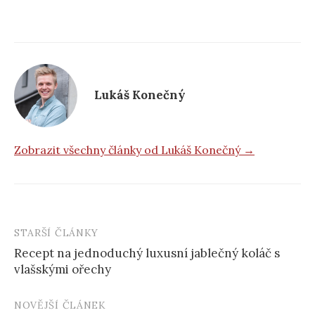
Lukáš Konečný
Zobrazit všechny články od Lukáš Konečný →
STARŠÍ ČLÁNKY
Post
Recept na jednoduchý luxusní jablečný koláč s
navigation
vlašskými ořechy
NOVĚJŠÍ ČLÁNEK