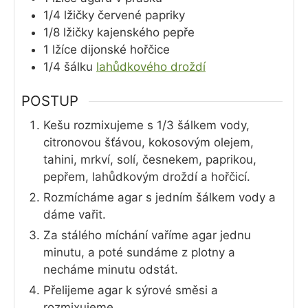
1/4
lžičky
červené papriky
1/8
lžičky
kajenského pepře
1
lžíce
dijonské hořčice
1/4
šálku
lahůdkového droždí
POSTUP
Kešu rozmixujeme s 1/3 šálkem vody,
citronovou šťávou, kokosovým olejem,
tahini, mrkví, solí, česnekem, paprikou,
pepřem, lahůdkovým droždí a hořčicí.
Rozmícháme agar s jedním šálkem vody a
dáme vařit.
Za stálého míchání vaříme agar jednu
minutu, a poté sundáme z plotny a
necháme minutu odstát.
Přelijeme agar k sýrové směsi a
rozmixujeme.