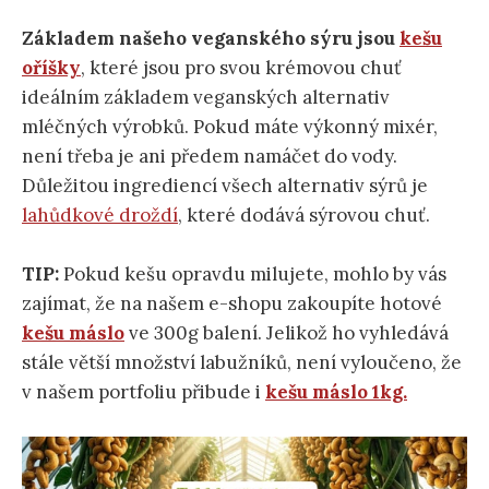
Základem našeho veganského sýru jsou
kešu
oříšky
, které jsou pro svou krémovou chuť
ideálním základem veganských alternativ
mléčných výrobků. Pokud máte výkonný mixér,
není třeba je ani předem namáčet do vody.
Důležitou ingrediencí všech alternativ sýrů je
lahůdkové droždí
, které dodává sýrovou chuť.
TIP:
Pokud kešu opravdu milujete, mohlo by vás
zajímat, že na našem e-shopu zakoupíte hotové
kešu máslo
ve 300g balení. Jelikož ho vyhledává
stále větší množství labužníků, není vyloučeno, že
v našem portfoliu přibude i
kešu máslo 1kg.