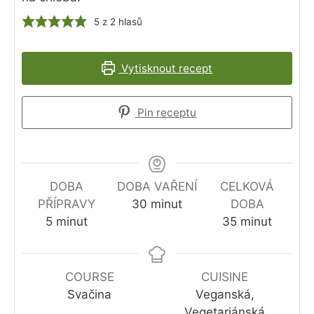
5
z
2
hlasů
Vytisknout recept
Pin receptu
DOBA
DOBA VAŘENÍ
CELKOVÁ
minutes
PŘÍPRAVY
30
minut
DOBA
minutes
minutes
5
minut
35
minut
COURSE
CUISINE
Svačina
Veganská,
Vegetariánská