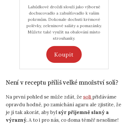
Lahůdkové droždí slouží jako výborné
dochucovadlo a zahušťovadlo k vašim
pokrmům. Dokonale dochutí krémové
polévky, zeleninové saláty a pomazánky.
Můžete také využít na obalování místo
strouhanky.
Koupit
Není v receptu příliš velké množství soli?
Na první pohled se může zdát, že
soli
přidáváme
opravdu hodně, po zamíchání agaru ale zjistíte, že
je jí tak akorát, aby byl
sýr příjemně slaný a
výrazný.
A to i pro nás, co doma téměř nesolíme!