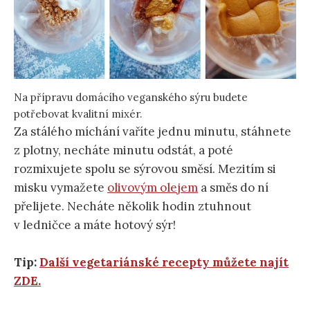
Na přípravu domácího veganského sýru budete
potřebovat kvalitní mixér.
Za stálého míchání vaříte jednu minutu, stáhnete
z plotny, necháte minutu odstát, a poté
rozmixujete spolu se sýrovou směsí. Mezitím si
misku vymažete
olivovým olejem
a směs do ní
přelijete. Necháte několik hodin ztuhnout
v ledničce a máte hotový sýr!
Tip:
Další vegetariánské recepty můžete najít
ZDE.