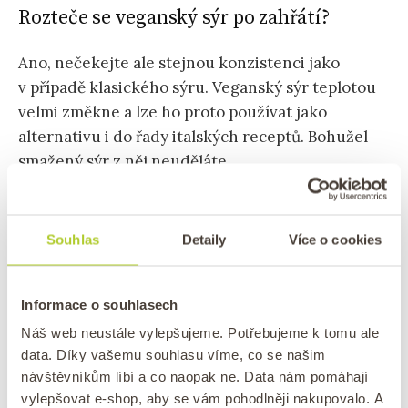
Rozteče se veganský sýr po zahřátí?
Ano, nečekejte ale stejnou konzistenci jako
v případě klasického sýru. Veganský sýr teplotou
velmi změkne a lze ho proto používat jako
alternativu i do řady italských receptů. Bohužel
smažený sýr z něj neuděláte.
Jak skladovat domácí veganský sýr
Souhlas
Detaily
Více o cookies
Sýr můžete
skladovat v ledničce až jeden
týden.
Pokud víte, že ho celý nezvládnete
Informace o souhlasech
zkonzumovat, můžete jej i zmrazit až na 3 měsíce.
Náš web neustále vylepšujeme. Potřebujeme k tomu ale
data. Díky vašemu souhlasu víme, co se našim
návštěvníkům líbí a co naopak ne. Data nám pomáhají
Můžu z kešu ořechů vyrobit jiné
vylepšovat e-shop, aby se vám pohodlněji nakupovalo. A