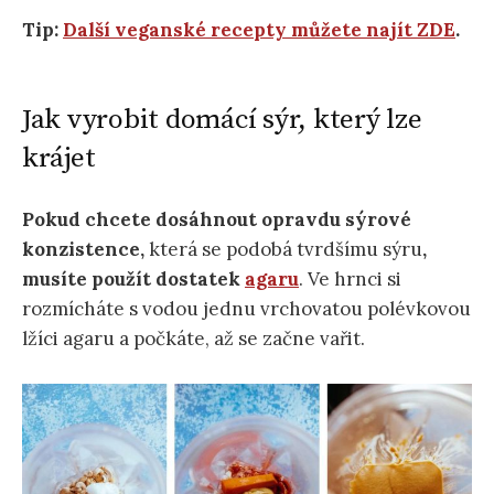
Tip:
Další veganské recepty můžete najít ZDE
.
Jak vyrobit domácí sýr, který lze
krájet
Pokud chcete dosáhnout opravdu sýrové
konzistence,
která se podobá tvrdšímu sýru
,
musíte použít dostatek
agaru
. Ve hrnci si
rozmícháte s vodou jednu vrchovatou polévkovou
lžíci agaru a počkáte, až se začne vařit.