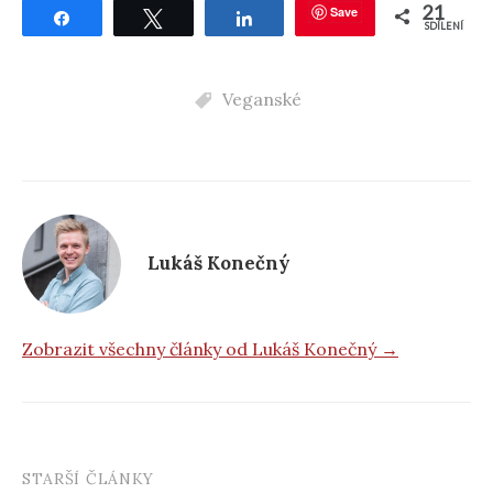
21
Save
Sdílet
Tweetnout
Sdílet
SDÍLENÍ
Veganské
Lukáš Konečný
Zobrazit všechny články od Lukáš Konečný →
STARŠÍ ČLÁNKY
Post