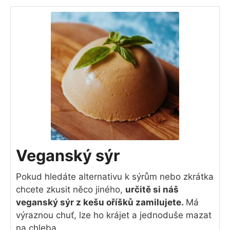
Veganský sýr
Pokud hledáte alternativu k sýrům nebo zkrátka
chcete zkusit něco jiného,
určitě si náš
veganský sýr z kešu oříšků zamilujete.
Má
výraznou chuť, lze ho krájet a jednoduše mazat
na chleba.