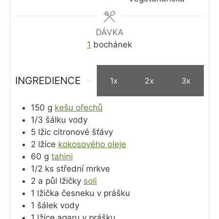
DÁVKA
1
bochánek
INGREDIENCE
1x
2x
3x
150
g
kešu ořechů
1/3
šálku
vody
5
lžic
citronové šťávy
2
lžíce
kokosového oleje
60
g
tahini
1/2
ks
střední mrkve
2 a půl
lžičky
soli
1
lžička
česneku v prášku
1
šálek
vody
1
lžíce
agaru v prášku