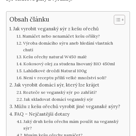
Obsah článku
Jak vyrobit veganský sýr z kešu ořechů
Namáčet nebo nenamáčet kešu oříšky?
Výroba domácího sýru aneb hledání vlastních
chutí
Kešu ořechy natural W450 malé
Kokosový olej za studena lisovaný BIO 450ml
Lahůdkové droždí Natural 100g
Není v receptu příliš velké množství soli?
Jak vyrobit domácí sýr, který lze krájet
Rozteče se veganský sýr po zahřátí?
Jak skladovat domácí veganský sýr
Můžu z kešu ořechů vyrobit jiné veganské sýry?
FAQ – Nejčastější dotazy
Jaký druh kešu ořechu mám použít na veganský
sýr?
Musím kešu ořechy namáčet?