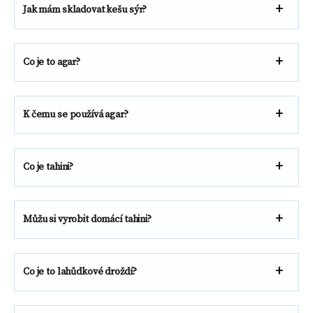
Jak mám skladovat kešu sýr?
Co je to agar?
K čemu se používá agar?
Co je tahini?
Můžu si vyrobit domácí tahini?
Co je to lahůdkové droždí?