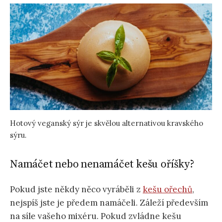
Hotový veganský sýr je skvělou alternativou kravského
sýru.
Namáčet nebo nenamáčet kešu oříšky?
Pokud jste někdy něco vyráběli z
kešu ořechů
,
nejspíš jste je předem namáčeli. Záleží především
na síle vašeho mixéru. Pokud zvládne kešu