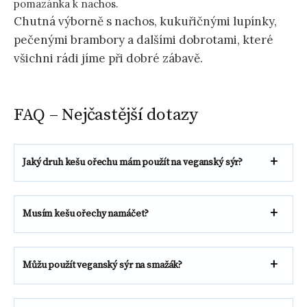
pomazánka k nachos.
Chutná výborně s nachos, kukuřičnými lupínky,
pečenými brambory a dalšími dobrotami, které
všichni rádi jíme při dobré zábavě.
FAQ – Nejčastější dotazy
Jaký druh kešu ořechu mám použít na veganský sýr?
Musím kešu ořechy namáčet?
Můžu použít veganský sýr na smažák?