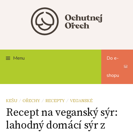
Skip
to
content
Menu
Do e-
shopu
KEŠU
OŘECHY
RECEPTY
VEGANSKÉ
/
/
/
Recept na veganský sýr:
lahodný domácí sýr z