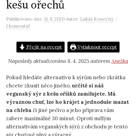
kešu ořechů
/
Publikováno
dne
31. 8. 2020
Autor:
Lukáš Konečný
1 komentář
Přejít na recept
Vytisknout recept
Naposledy aktualizováno 8. 4. 2025 autorem
Anežka
Pokud hledáte alternativu k sýrům nebo zkrátka
chcete zkusit něco jiného,
určitě si náš
veganský sýr z kešu oříšků zamilujete. Má
výraznou chuť, lze ho krájet a jednoduše mazat
na chleba
či jiné pečivo a jeho příprava vám
zabere maximálně 30 minut. Oproti mdlým
alternativám veganských sýrů z obchodu je tento
sýr chuťově plný a výrazný.