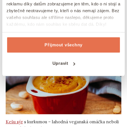
veganské sýry?
reklamu díky datům zobrazujeme jen těm, kdo o ni stojí a
zbytečně neotravujeme ty, kteří o nás nemají zájem. Bez
vašeho souhlasu ale střílíme naslepo, děkujeme proto
Sedm ingrediencí, 5 minut a mixér. To je vše, co
každému, kdo nám souhlas ke sběru dat dá. Díky!
potřebujete k vyrobení výborného
veganského
sýru s kurkumou
(veganské pomazánky), který se
hodí především
pro namáčení různých dobrot.
Přijmout všechny
Upravit
Kešu sýr
s kurkumou – lahodná veganská omáčka neboli