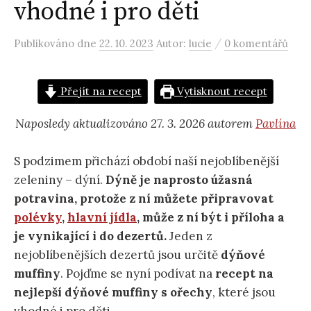
vhodné i pro děti
/
Publikováno
dne
22. 10. 2023
Autor:
lucie
0 komentářů
Přejít na recept
Vytisknout recept
Naposledy aktualizováno 27. 3. 2026 autorem
Pavlína
S podzimem přichází období naší nejoblíbenější
zeleniny – dýní.
Dýně je naprosto úžasná
potravina, protože z ní můžete připravovat
polévky
,
hlavní jídla
, může z ní být i příloha a
je vynikající i do dezertů.
Jeden z
nejoblíbenějších dezertů jsou určitě
dýňové
muffiny
. Pojďme se nyní podívat na
recept na
nejlepší dýňové muffiny s ořechy
, které jsou