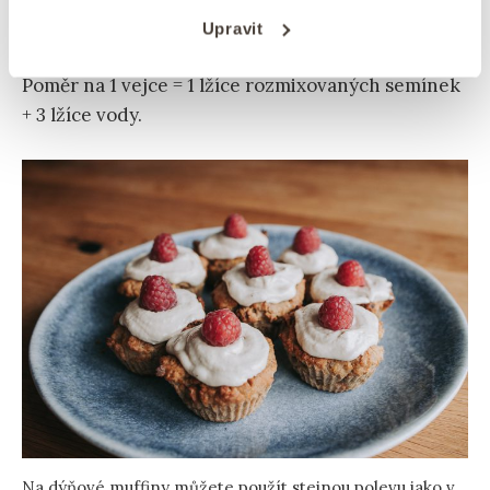
Poté necháte směs odstát, než vám zhoustne.
Upravit
Poměr na 1 vejce = 1 lžíce rozmixovaných semínek
+ 3 lžíce vody.
Na dýňové muffiny můžete použít stejnou polevu jako v