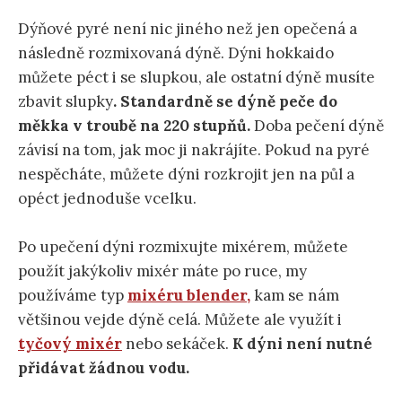
Dýňové pyré není nic jiného než jen opečená a
následně rozmixovaná dýně. Dýni hokkaido
můžete péct i se slupkou, ale ostatní dýně musíte
zbavit slupky
. Standardně se dýně peče do
měkka v troubě na 220 stupňů.
Doba pečení dýně
závisí na tom, jak moc ji nakrájíte. Pokud na pyré
nespěcháte, můžete dýni rozkrojit jen na půl a
opéct jednoduše vcelku.
Po upečení dýni rozmixujte mixérem, můžete
použít jakýkoliv mixér máte po ruce, my
používáme typ
mixéru blender,
kam se nám
většinou vejde dýně celá. Můžete ale využít i
tyčový mixér
nebo sekáček.
K dýni není nutné
přidávat žádnou vodu.