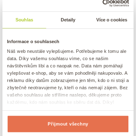
muffinů?
V receptu místo cukru použijte 2-3 polévkové
Souhlas
Detaily
Více o cookies
lžíce
javorového
nebo ještě lépe
čekankového
sirupu
. Případně pokud nemáte ani jedno,
použijte pouze 1/3 dávky
cukru
. Přečtěte si také
Informace o souhlasech
článek, jak
nahradit cukr v kuchyni.
Náš web neustále vylepšujeme. Potřebujeme k tomu ale
data. Díky vašemu souhlasu víme, co se našim
návštěvníkům líbí a co naopak ne. Data nám pomáhají
Tip: Vyzkoušejte
kokosový cukr.
vylepšovat e-shop, aby se vám pohodlněji nakupovalo. A
reklamu díky datům zobrazujeme jen těm, kdo o ni stojí a
zbytečně neotravujeme ty, kteří o nás nemají zájem. Bez
Jak na veganskou verzi dýňových
vašeho souhlasu ale střílíme naslepo, děkujeme proto
muffinů?
každému, kdo nám souhlas ke sběru dat dá. Díky!
Místo vajíčka použijte veganskou alternativu
Přijmout všechny
vejce tzv.
lněné
vejce.
Lněné vejce vyrobíte
smícháním mletých
lněných semínek
a vody
.