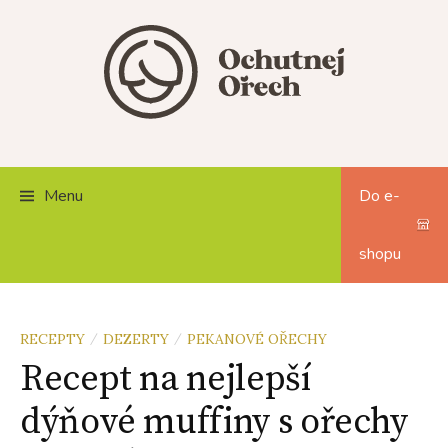
Skip
to
content
Menu
Do e-
shopu
RECEPTY
DEZERTY
PEKANOVÉ OŘECHY
/
/
Recept na nejlepší
dýňové muffiny s ořechy