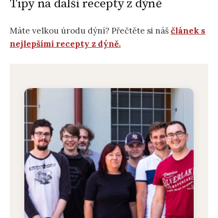
Tipy na další recepty z dýně
Máte velkou úrodu dýní? Přečtěte si náš
článek s
nejlepšími recepty z dýně.