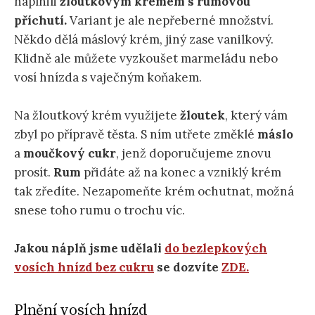
naplnili
žloutkovým krémem s rumovou
příchutí.
Variant je ale nepřeberné množství.
Někdo dělá máslový krém, jiný zase vanilkový.
Klidně ale můžete vyzkoušet marmeládu nebo
vosí hnízda s vaječným koňakem.
Na žloutkový krém využijete
žloutek
, který vám
zbyl po přípravě těsta. S ním utřete změklé
máslo
a
moučkový cukr
, jenž doporučujeme znovu
prosít.
Rum
přidáte až na konec a vzniklý krém
tak zředíte. Nezapomeňte krém ochutnat, možná
snese toho rumu o trochu víc.
Jakou náplň jsme udělali
do bezlepkových
vosích hnízd bez cukru
se dozvíte
ZDE.
Plnění vosích hnízd