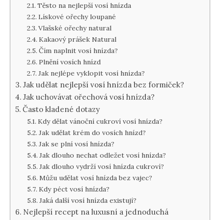
Těsto na nejlepší vosí hnízda
Lískové ořechy loupané
Vlašské ořechy natural
Kakaový prášek Natural
Čím naplnit vosí hnízda?
Plnění vosích hnízd
Jak nejlépe vyklopit vosí hnízda?
Jak udělat nejlepší vosí hnízda bez formiček?
Jak uchovávat ořechová vosí hnízda?
Často kladené dotazy
Kdy dělat vánoční cukroví vosí hnízda?
Jak udělat krém do vosích hnízd?
Jak se plní vosí hnízda?
Jak dlouho nechat odležet vosí hnízda?
Jak dlouho vydrží vosí hnízda cukroví?
Můžu udělat vosí hnízda bez vajec?
Kdy péct vosí hnízda?
Jaká další vosí hnízda existují?
Nejlepší recept na luxusní a jednoduchá