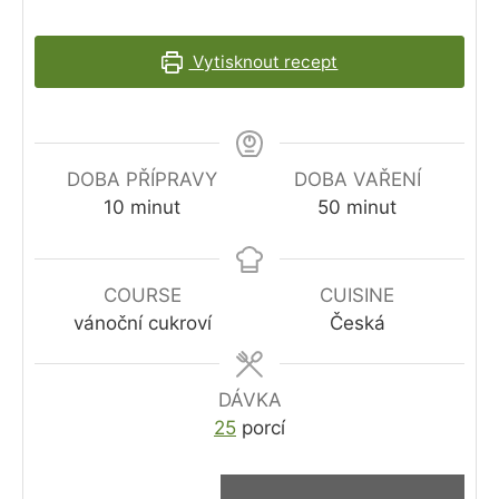
Vytisknout recept
DOBA PŘÍPRAVY
DOBA VAŘENÍ
minutes
minutes
10
minut
50
minut
COURSE
CUISINE
vánoční cukroví
Česká
DÁVKA
25
porcí