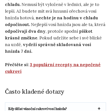
chladu.
Nemusí být vyloženě v lednici, ale je to
lepší. Až budete mít svá luxusní ořechová vosí
hnízda hotová,
nechte je na hodinu v chladu
odpočinout.
Nejlepší vosí hnízda jsou ale ta, která
odpočívají dva dny
, protože spodní
piškot
krásně změkne
. Pokud udržíte sebe i své blízké
na uzdě,
vydrží správně skladovaná vosí
hnízda 7 dní.
Přečtěte si:
3 populární recepty na nepečené
cukroví
Často kladené dotazy
Kdy dělat vánoční cukroví vosí hnízda?