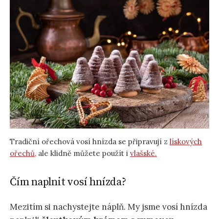
Tradiční ořechová vosí hnízda se připravují z
lískových
ořechů,
ale klidně můžete použít i
vlašské.
Čím naplnit vosí hnízda?
Mezitím si nachystejte náplň. My jsme vosí hnízda