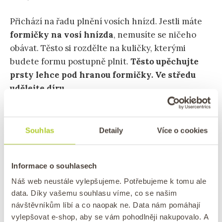
Přichází na řadu plnění vosích hnízd. Jestli máte
formičky na vosí hnízda
, nemusíte se ničeho
obávat. Těsto si rozdělte na kuličky, kterými
budete formu postupně plnit.
Těsto upěchujte
prsty lehce pod hranou formičky. Ve středu
udělejte díru.
Náplň si přendejte do cukrářského sáčku nebo
obyčejného pytlíku, u nějž ustřihnete špičku.
Souhlas
Detaily
Více o cookies
Plnění vám pak půjde mnohem rychleji, než
kdybyste vosí hnízda plnili za pomocí nože. Náplň
Informace o souhlasech
by měla trochu jakoby přečuhovat, aby se měl
Náš web neustále vylepšujeme. Potřebujeme k tomu ale
piškot, na němž bude hnízdo stát, k čemu přilepit.
data. Díky vašemu souhlasu víme, co se našim
návštěvníkům líbí a co naopak ne. Data nám pomáhají
vylepšovat e-shop, aby se vám pohodlněji nakupovalo. A