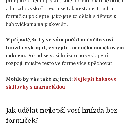
přilepíte k němu piškot, stačí formu opatrně otočit
a hnízdo vyskočí. Jestli se tak nestane, trochu
formičku poklepte, jako jste to dělali v dětství s
bábovičkama na pískovišti.
V případě, že by se vám pořád nedařilo vosí
hnízdo vyklopit, vysypte formičku moučkovým
cukrem.
Pokud se vosí hnízdo po vyklopení
rozpojí, musíte těsto ve formě více upěchovat.
Mohlo by vás také zajímat:
Nejlepší kakaové
sádlovky s marmeládou
Jak udělat nejlepší vosí hnízda bez
formiček?