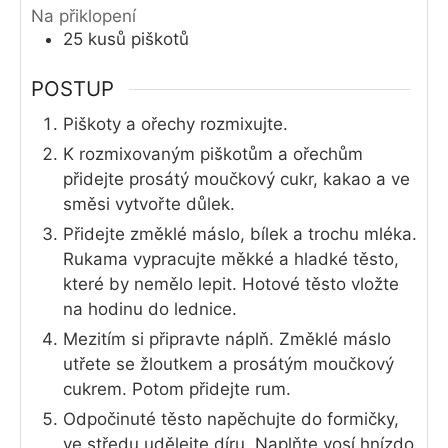
Na přiklopení
25
kusů
piškotů
POSTUP
Piškoty a ořechy rozmixujte.
K rozmixovaným piškotům a ořechům
přidejte prosátý moučkový cukr, kakao a ve
směsi vytvořte důlek.
Přidejte změklé máslo, bílek a trochu mléka.
Rukama vypracujte měkké a hladké těsto,
které by nemělo lepit. Hotové těsto vložte
na hodinu do lednice.
Mezitím si připravte náplň. Změklé máslo
utřete se žloutkem a prosátým moučkový
cukrem. Potom přidejte rum.
Odpočinuté těsto napěchujte do formičky,
ve středu udělejte díru. Naplňte vosí hnízdo