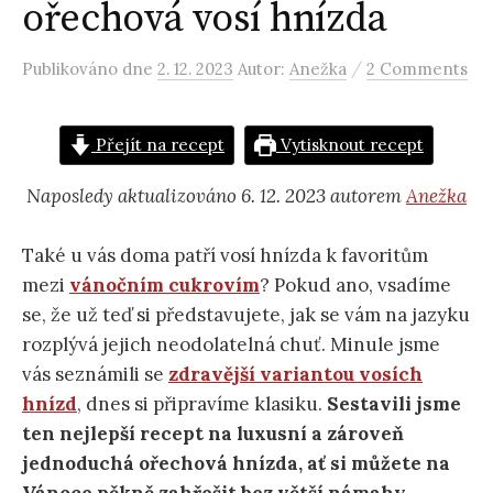
ořechová vosí hnízda
/
Publikováno
dne
2. 12. 2023
Autor:
Anežka
2 Comments
Přejít na recept
Vytisknout recept
Naposledy aktualizováno 6. 12. 2023 autorem
Anežka
Také u vás doma patří vosí hnízda k favoritům
mezi
vánočním cukrovím
? Pokud ano, vsadíme
se, že už teď si představujete, jak se vám na jazyku
rozplývá jejich neodolatelná chuť. Minule jsme
vás seznámili se
zdravější variantou vosích
hnízd
, dnes si připravíme klasiku.
Sestavili jsme
ten nejlepší recept na luxusní a zároveň
jednoduchá ořechová hnízda, ať si můžete na