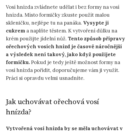
Vosí hnízda zvládnete udělat i bez formy na vosí
hnízda. Místo formičky zkuste použít malou
skleničku, nejlépe tu na panáka.
Vysypte ji
cukrem
a naplňte těstem. K vytvoření důlku na
krém použijte jídelní nůž.
Tento způsob přípravy
ořechových vosích hnízd je časově náročnější
a výsledek není takový, jako když použijete
formičku.
Pokud je tedy ještě možnost formy na
vosí hnízda pořídit, doporučujeme vám ji využít.
Práci si opravdu velmi usnadníte.
Jak uchovávat ořechová vosí
hnízda?
Vytvořená vosí hnízda by se měla uchovávat v