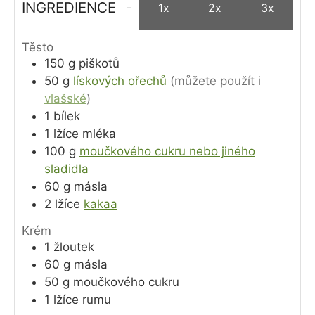
INGREDIENCE
1x
2x
3x
Těsto
150
g
piškotů
50
g
lískových ořechů
(můžete použít i
vlašské
)
1
bílek
1
lžíce
mléka
100
g
moučkového cukru nebo jiného
sladidla
60
g
másla
2
lžíce
kakaa
Krém
1
žloutek
60
g
másla
50
g
moučkového cukru
1
lžíce
rumu