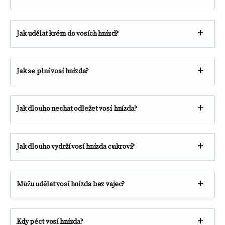
Jak udělat krém do vosích hnízd?
Jak se plní vosí hnízda?
Jak dlouho nechat odležet vosí hnízda?
Jak dlouho vydrží vosí hnízda cukroví?
Můžu udělat vosí hnízda bez vajec?
Kdy péct vosí hnízda?