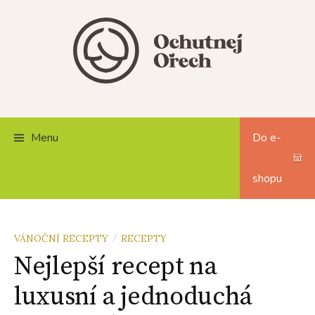
Skip
to
content
Menu
Do e-
shopu
VÁNOČNÍ RECEPTY
RECEPTY
/
Nejlepší recept na
luxusní a jednoduchá