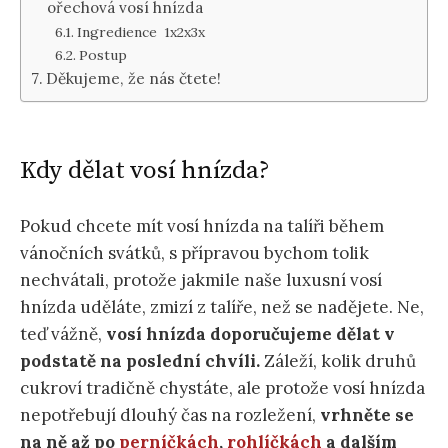
ořechová vosí hnízda
Ingredience 1x2x3x
Postup
Děkujeme, že nás čtete!
Kdy dělat vosí hnízda?
Pokud chcete mít vosí hnízda na talíři během
vánočních svátků, s přípravou bychom tolik
nechvátali, protože jakmile naše luxusní vosí
hnízda uděláte, zmizí z talíře, než se nadějete. Ne,
teď vážně,
vosí hnízda doporučujeme dělat v
podstatě na poslední chvíli.
Záleží, kolik druhů
cukroví tradičně chystáte, ale protože vosí hnízda
nepotřebují dlouhý čas na rozležení,
vrhněte se
na ně až po
perníčkách
,
rohlíčkách
a dalším