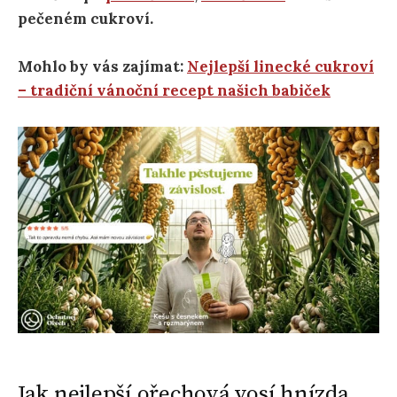
pečeném cukroví.
Mohlo by vás zajímat:
Nejlepší linecké cukroví
– tradiční vánoční recept našich babiček
Jak nejlepší ořechová vosí hnízda