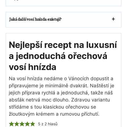
Jaká další vosí hnízda existují?
Nejlepší recept na luxusní
a jednoduchá ořechová
vosí hnízda
Na vosí hnízda nedáme o Vánocích dopustit a
připravujeme je minimálně dvakrát. Naštěstí je
jejich příprava rychlá a jednoduchá, takže náš
absťák netrvá moc dlouho. Zdravou variantu
střídáme s tou klasickou ořechovou se
žloutkovým krémem a rumovou příchutí.
5
z
2
hlasů