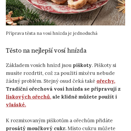
Příprava těsta na vosí hnízda je jednoduchá
Těsto na nejlepší vosí hnízda
Základem vosích hnízd jsou
piškoty
. Piškoty si
musíte rozdrtit, což za použití mixéru nebude
žádný problém. Stejný osud čeká také
ořechy.
Tradiční ořechová vosí hnízda se připravují z
lískových ořechů,
ale klidně můžete použít i
vlašské.
K rozmixovaným piškotům a ořechům přidáte
prosátý moučkový cukr.
Místo cukru můžete