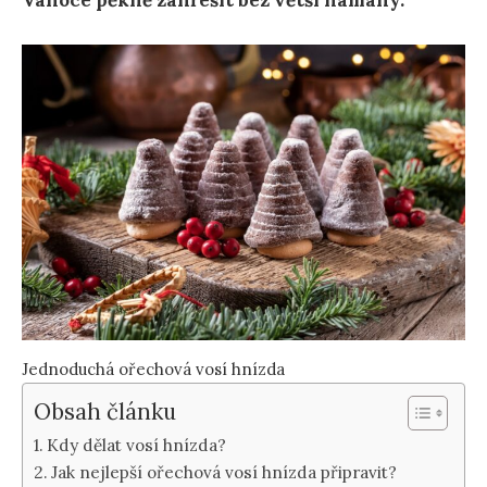
Vánoce pěkně zahřešit bez větší námahy.
Jednoduchá ořechová vosí hnízda
Obsah článku
Kdy dělat vosí hnízda?
Jak nejlepší ořechová vosí hnízda připravit?