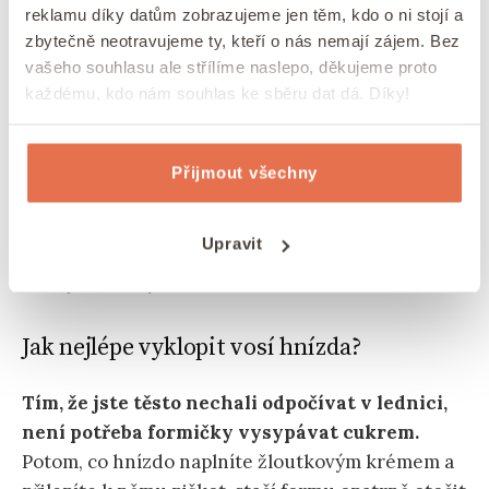
reklamu díky datům zobrazujeme jen těm, kdo o ni stojí a
zbytečně neotravujeme ty, kteří o nás nemají zájem. Bez
vašeho souhlasu ale střílíme naslepo, děkujeme proto
každému, kdo nám souhlas ke sběru dat dá. Díky!
Přijmout všechny
Upravit
Existují i varianty bez cukru
Jak nejlépe vyklopit vosí hnízda?
Tím, že jste těsto nechali odpočívat v lednici,
není potřeba formičky vysypávat cukrem.
Potom, co hnízdo naplníte žloutkovým krémem a