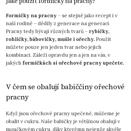
Jaké použít formičky na pracny?
Formičky na pracny
– se stejně jako recept i v
naší rodině – dědily z generace na generaci.
Pracny tedy bývají různých tvarů –
rybičky,
rohlíčky, bábovičky, mušle i ořechy.
Použít
můžete pouze jen jeden tvar nebo jejich
kombinaci. Záleží opravdu jen a jen na vás, v
jakých
formičkách si ořechové pracny upečete.
V čem se obalují babiččiny ořechové
pracny
Když jsou ořechové pracny upečené, můžeme je
obalit v cukru. Naše babičky je většinou obalují v
moučkovém cukru, díky kterému nejenže skvěle