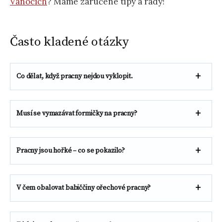
Vánocích
? Máme zaručené tipy a rady!
Často kladené otázky
Co dělat, když pracny nejdou vyklopit.
Musí se vymazávat formičky na pracny?
Pracny jsou hořké – co se pokazilo?
V čem obalovat babiččiny ořechové pracny?