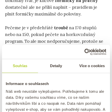
dokonalý tvar, je klíčové
formičky na pracny
dostatečně ale ne příliš naplnit – pravidlem je
plnit formičky maximálně do poloviny.
Pečeme je v předehřáté
troubě
na 170 stupňů
nebo na 150, pokud pečete na horkovzdušný
program. To ale moc nedporučujeme, protože se
pracny mohou příliš vysušit.
Souhlas
Detaily
Více o cookies
Informace o souhlasech
Náš web neustále vylepšujeme. Potřebujeme k tomu ale
data. Díky vašemu souhlasu víme, co se našim
návštěvníkům líbí a co naopak ne. Data nám pomáhají
vylepšovat e-shop, aby se vám pohodlněji nakupovalo. A