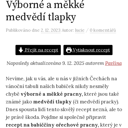
Výborné a měkké
medvědí tlapky
/
Publikováno
dne
2. 12. 2023
Autor:
lucie
0 komentářů
Přejít na recept
Vytisknout recept
Naposledy aktualizováno 9. 12. 2025 autorem
Pavlína
Nevíme, jak u vás, ale u nás v jižních Čechách na
vánoční tabuli našich babiček nikdy nesměly
chybě
výborné a měkké pracny,
které jsou také
známé jako
medvědí tlapky
(či medvědí pracky).
Dnes spousta lidí tento skvělý recept nezná, ale to
je právě škoda. Pojďme si společně připravit
recept na babiččiny ořechové pracny,
který je v