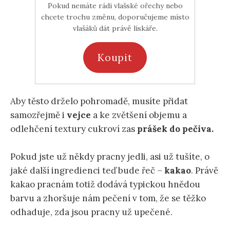
Pokud nemáte rádi vlašské ořechy nebo
chcete trochu změnu, doporučujeme místo
vlašáků dát právě lískáře.
Koupit
Aby těsto drželo pohromadě, musíte přidat
samozřejmě i
vejce
a ke zvětšení objemu a
odlehčení textury cukroví zas
prášek do pečiva.
Pokud jste už někdy pracny jedli, asi už tušíte, o
jaké další ingredienci teď bude řeč –
kakao
. Právě
kakao pracnám totiž dodává typickou hnědou
barvu a zhoršuje nám pečení v tom, že se těžko
odhaduje, zda jsou pracny už upečené.