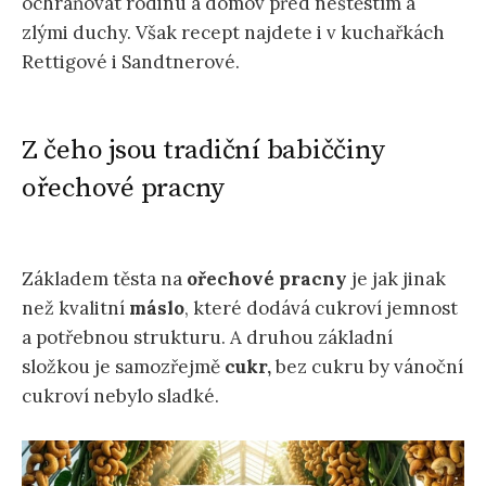
ochraňovat rodinu a domov před neštěstím a
zlými duchy. Však recept najdete i v kuchařkách
Rettigové i Sandtnerové.
Z čeho jsou tradiční babiččiny
ořechové pracny
Základem těsta na
ořechové pracny
je jak jinak
než kvalitní
máslo
, které dodává cukroví jemnost
a potřebnou strukturu. A druhou základní
složkou je samozřejmě
cukr,
bez cukru by vánoční
cukroví nebylo sladké.