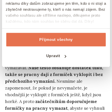
reklamu díky datům zobrazujeme jen těm, kdo o ni stojí a
zbytečně neotravujeme ty, kteří o nás nemají zájem. Bez
vašeho souhlasu ale střílíme naslepo, děkujeme proto
Formičky na ořechové pracny doporučujeme vymazat, i
každému, kdo nám souhlas ke sběru dat dá. Díky!
když to není nutné.
Přijmout všechny
Je nutné formičky na pracny vymazat?
Při pečení ořechových pracen se někdy setkáváme
Upravit
s otázkou, zda je nutné formičky něčím
vymazávat.
Naše těsto obsahuje dostatek tuku,
takže se pracny dají z formiček vyklopit i bez
předchozího vymazání.
Nesmíme ale
zapomenout, že pokud je nevymažete, je
vhodnější je vyklopit z formiček ještě, když jsou
horké. A proto
začátečníkům doporučujeme
formičky na pracny vymazat
, abyste se vyhnuli