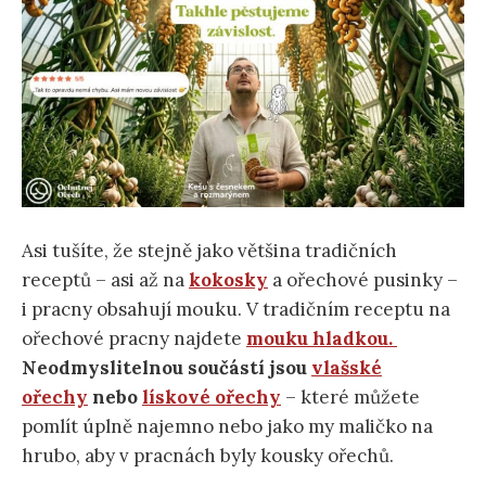
Asi tušíte, že stejně jako většina tradičních
receptů – asi až na
kokosky
a ořechové pusinky –
i pracny obsahují mouku. V tradičním receptu na
ořechové pracny najdete
mouku hladkou.
Neodmyslitelnou součástí jsou
vlašské
ořechy
nebo
lískové ořechy
– které můžete
pomlít úplně najemno nebo jako my maličko na
hrubo, aby v pracnách byly kousky ořechů.