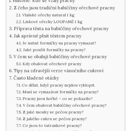
Historie: Kde se vzaly pracny
Z čeho jsou tradiční babiččiny ořechové pracny
Vlašské ořechy natural 1 kg
Lískové ořechy LOUPANÉ 1 kg
Příprava těsta na babiččiny ořechové pracny
Jak správně plnit těstem pracny
Je nutné formičky na pracny vymazat?
Jaké použít formičky na pracny?
V čem se obalují babiččiny ořechové pracny
Kdy obalovat ořechové pracny
Tipy na zdravější verze vánočního cukroví
Často kladené otázky
Co dělat, když pracny nejdou vyklopit.
Musí se vymazávat formičky na pracny?
Pracny jsou hořké – co se pokazilo?
V čem obalovat babiččiny ořechové pracny?
Z jaké mouky se pečou pracny?
Z jakého cukru se pečou pracny?
Co jsou to tatrankové pracny?