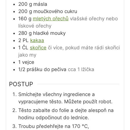
200
g
másla
200
g
moučkového cukru
160
g
mletých ořechů
vlašské ořechy nebo
lískové ořechy
280
g
hladké mouky
2
PL
kakaa
1
ČL
skořice
či více, pokud máte rádi skořici
jako my
1
vejce
1/2
prášku do pečiva
cca 1 lžička
POSTUP
Smíchejte všechny ingredience a
vypracujeme těsto. Můžete použít robot.
Těsto zabalte do folie a dejte alespoň na
hodinu odpočinout do lednice.
Troubu předehřejte na 170 °C,