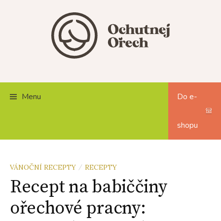
Skip
to
content
Menu
Do e-
shopu
VÁNOČNÍ RECEPTY
RECEPTY
/
Recept na babiččiny
ořechové pracny: