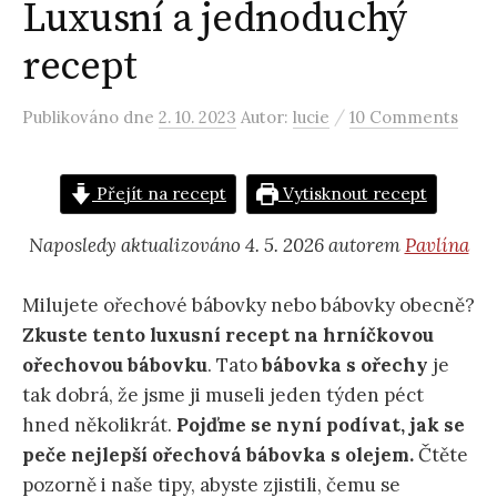
Luxusní a jednoduchý
recept
/
Publikováno
dne
2. 10. 2023
Autor:
lucie
10 Comments
Přejít na recept
Vytisknout recept
Naposledy aktualizováno 4. 5. 2026 autorem
Pavlína
Milujete ořechové bábovky nebo bábovky obecně?
Zkuste tento luxusní recept na hrníčkovou
ořechovou bábovku
. Tato
bábovka s ořechy
je
tak dobrá, že jsme ji museli jeden týden péct
hned několikrát.
Pojďme se nyní podívat, jak se
peče nejlepší ořechová bábovka s olejem.
Čtěte
pozorně i naše tipy, abyste zjistili, čemu se