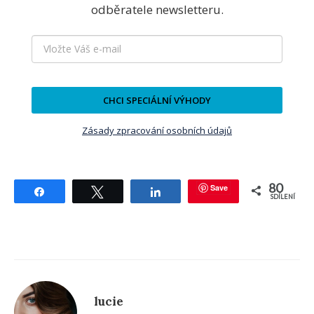
odběratele newsletteru.
CHCI SPECIÁLNÍ VÝHODY
Zásady zpracování osobních údajů
80
Save
Sdílet
Tweetnout
Sdílet
SDÍLENÍ
lucie