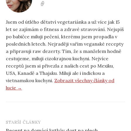
Jsem od útlého dětství vegetariánka a už více jak 15
let se zajímám o fitness a zdravé stravování. Nejspíš
po babičce miluji pečení, kterému jsem propadla v
posledních letech. Nejraději vařím veganské recepty
a připravuji raw dezerty. Tím, že s manželem hodně
cestujeme, miluji cizokrajnou kuchyni. Nejvíce
receptů jsem si přivezla z našich cest po Mexiku,
USA, Kanadě a Thajsku. Miluji ale i indickou a
vietnamskou kuchyni.
Zobrazit všechny články od
lucie →
STARŠÍ ČLÁNKY
Post
Recept na domácí krtkův dort na plech