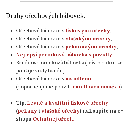
Druhy ořechových bábovek:
Ořechová bábovka s
lískovými ořechy
,
Ořechová bábovka s
vlašskými ořechy
,
Ořechová bábovka s
pekanovými ořechy
,
Nejlepší perníková bábovka s povidly
Banánovo ořechová bábovka (místo cukru se
použije zralý banán)
Ořechová bábovka s
mandlemi
(doporučujeme použít
mandlovou moučku
).
Tip:
Levné a kvalitní lískové ořechy
(
pekany
i
vlašské ořechy
) nakoupíte na e-
shopu
Ochutnej ořech.