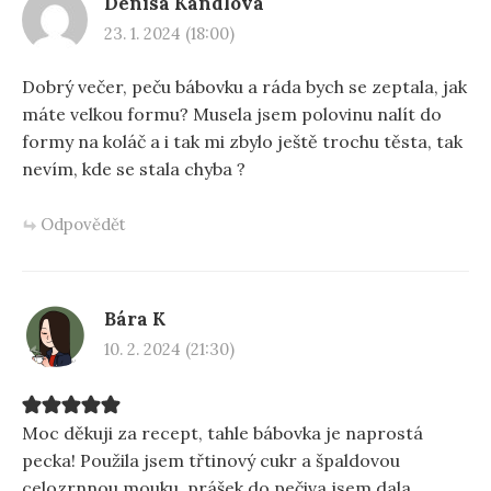
Denisa Kandlová
23. 1. 2024 (18:00)
Dobrý večer, peču bábovku a ráda bych se zeptala, jak
máte velkou formu? Musela jsem polovinu nalít do
formy na koláč a i tak mi zbylo ještě trochu těsta, tak
nevím, kde se stala chyba ?
Odpovědět
Bára K
10. 2. 2024 (21:30)
Moc děkuji za recept, tahle bábovka je naprostá
pecka! Použila jsem třtinový cukr a špaldovou
celozrnnou mouku, prášek do pečiva jsem dala