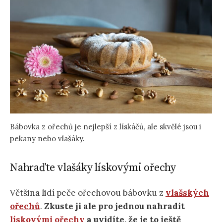
Bábovka z ořechů je nejlepší z lískáčů, ale skvělé jsou i
pekany nebo vlašáky.
Nahraďte vlašáky lískovými ořechy
Většina lidí peče ořechovou bábovku z
vlašských
ořechů
.
Zkuste ji ale pro jednou nahradit
lískovými ořechy
a uvidíte, že je to ještě