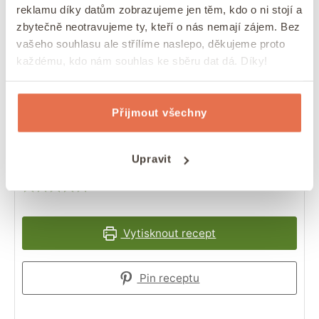
reklamu díky datům zobrazujeme jen těm, kdo o ni stojí a
zbytečně neotravujeme ty, kteří o nás nemají zájem. Bez
vašeho souhlasu ale střílíme naslepo, děkujeme proto
každému, kdo nám souhlas ke sběru dat dá. Díky!
Nejvláčnější hrníčková
ořechová bábovka
Přijmout všechny
Nejlepší recept na ořechovou bábovku, kterou
si zamilujete. Je vláčná a voňavá, ale hlavně
Upravit
jednoduchá a rychlá.
4.67
z
6
hlasů
Vytisknout recept
Pin receptu