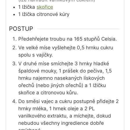
1
lžička
skořice
1
lžička
citronové kúry
POSTUP
Předehřejete troubu na 165 stupňů Celsia.
Ve velké míse vyšlehejte 0,5 hrnku cukru
spolu s vajíčky.
V druhé míse smíchejte 3 hrnky hladké
špaldové mouky, 1 prášek do pečiva, 1,5
hrnku najemno nasekaných lískových
ořechů (nebo jiných ořechů) a 1 lžičku
skořice a citronovou kůru.
Do směsi vajec a cukru postupně přidejte 2
hrnky mléka, 1 hrnek oleje a 2 PL
vanilkového extraktu, a míchejte, dokud
nebudou všechny ingredience dobře