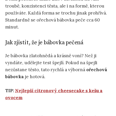
troubě, konzistenci těsta, ale i na formě, kterou
používáte. Každá forma se trochu jinak prohřívá.
Standardně se ořechová bábovka peče cca 60
minut.
Jak zjistit, že je bábovka pečená
Je bábovka zlatohnědá a krásně voní? Než ji
vyndáte, udělejte test špejlí. Pokud na špejli
nezůstane těsto, tato rychlá a výborná
ořechová
bábovka
je hotová.
TIP:
Nejlepší citronový cheesecake s kešu a
ovocem