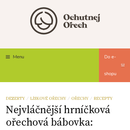
Skip
to
content
Menu
Do e-
shopu
DEZERTY
LÍSKOVÉ OŘECHY
OŘECHY
RECEPTY
/
/
/
Nejvláčnější hrníčková
ořechová bábovka: