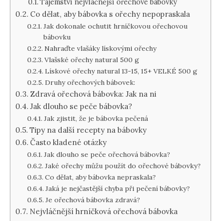
Tajemství nejvláčnější ořechové bábovky
Co dělat, aby bábovka s ořechy nepopraskala
Jak dokonale ochutit hrníčkovou ořechovou
bábovku
Nahraďte vlašáky lískovými ořechy
Vlašské ořechy natural 500 g
Lískové ořechy natural 13-15, 15+ VELKÉ 500 g
Druhy ořechových bábovek:
Zdravá ořechová bábovka: Jak na ni
Jak dlouho se peče bábovka?
Jak zjistit, že je bábovka pečená
Tipy na další recepty na bábovky
Často kladené otázky
Jak dlouho se peče ořechová bábovka?
Jaké ořechy můžu použít do ořechové bábovky?
Co dělat, aby bábovka nepraskala?
Jaká je nejčastější chyba při pečení bábovky?
Je ořechová bábovka zdravá?
Nejvláčnější hrníčková ořechová bábovka