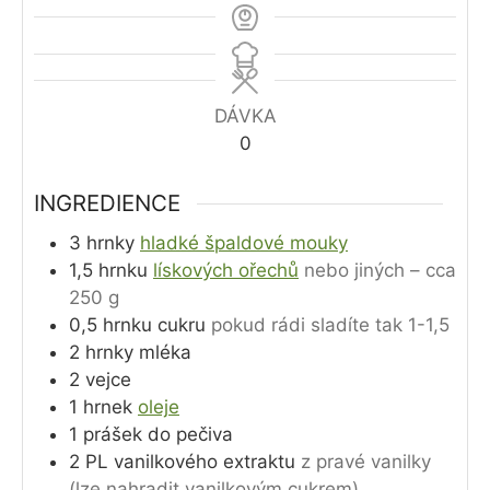
DÁVKA
0
INGREDIENCE
3
hrnky
hladké špaldové mouky
1,5
hrnku
lískových ořechů
nebo jiných – cca
250 g
0,5
hrnku
cukru
pokud rádi sladíte tak 1-1,5
2
hrnky
mléka
2
vejce
1
hrnek
oleje
1
prášek do pečiva
2
PL
vanilkového extraktu
z pravé vanilky
(lze nahradit vanilkovým cukrem)