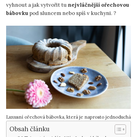
vyhnout a jak vytvořit tu
nejvláčnější ořechovou
bábovku
pod sluncem nebo spíš v kuchyni. ?
Luxusní ořechová bábovka, která je naprosto jednoduchá
Obsah článku