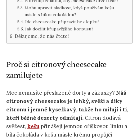
Potřebuji želatinu, aby cheesecake držel tvar?
Mohu upravit sladkost, když používám kešu
máslo s bílou čokoládou?
Jde cheesecake připravit bez lepku?
Jak docílit křupavějšího korpusu?
Děkujeme, že nás čtete!
Proč si citronový cheesecake
zamilujete
Moc nemusíte přeslazené dorty a zákusky?
Náš
citronový cheesecake je lehký, svěží a díky
citronu i jemně kyselkavý, takže ho milují i ti,
kteří běžně dezerty odmítají.
Citron dodává
svěžest,
kešu
přinášejí jemnou oříškovou linku a
bílá čokoláda v kešu másle krému propůjčí