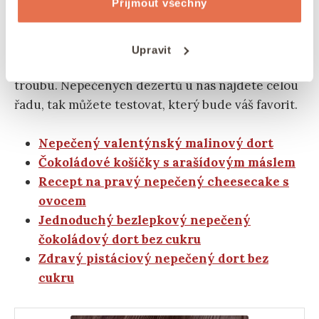
ukuchtit
Přijmout všechny
Nemáte rádi pečení, ale rádi si pochutnáváte na
Upravit
dobrotách? Nebojte, není potřeba ani zapínat
troubu. Nepečených dezertů u nás najdete celou
řadu, tak můžete testovat, který bude váš favorit.
Nepečený valentýnský malinový dort
Čokoládové košíčky s arašídovým máslem
Recept na pravý nepečený cheesecake s
ovocem
Jednoduchý bezlepkový nepečený
čokoládový dort bez cukru
Zdravý pistáciový nepečený dort bez
cukru