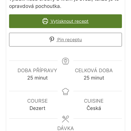
opravdová pochoutka.
Vytisknout recept
Pin receptu
DOBA PŘÍPRAVY
CELKOVÁ DOBA
minutes
minutes
25
minut
25
minut
COURSE
CUISINE
Dezert
Česká
DÁVKA