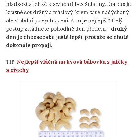
hladkost a lehké zpevnění i bez želatiny. Korpus je
krásně soudržný a máslový, krém zase nadýchaný,
ale stabilní po vychlazení. A co je nejlepší? Celý
postup zvládnete pohodlně den předem –
druhý
den je cheesecake ještě lepší, protože se chutě
dokonale propojí.
TIP:
Nejlepší vláčná mrkvová bábovka s jablky
a ořechy