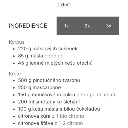
1
dort
INGREDIENCE
1x
2x
3x
Korpus
220
g
máslových sušenek
85
g
másla
nebo ghí
45
g
jemně mletých kešu ořechů
Krém
500
g
plnotučného tvarohu
250
g
mascarpone
150
g
moučkového cukru
nebo podle chuti
200
ml
smetany ke šlehání
100
g
kešu másla s bílou čokoládou
citronová kúra
z 1 bio citronu
citronová šťáva
z 1-2 citronů