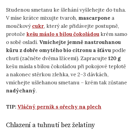
Studenou smetanu ke šlehání vyšlehejte do tuha.
V míse krátce mixujte tvaroh,
mascarpone
a
moučkový
cukr
, který ale přidávejte postupně,
protože
kešu máslo s bílou čokoládou
krém samo
o sobě osladí.
Vmíchejte jemně nastrouhanou
kůru z dobře omytého bio citronu a šťávu
podle
chuti (začněte dvěma lžícemi). Zapracujte
120 g
kešu másla s bílou čokoládou při pokojové teplotě
a nakonec stěrkou zlehka, ve 2–3 dávkách,
vmíchejte ušlehanou smetanu – krém tak zůstane
nadýchaný
.
TIP:
Vláčný perník s ořechy na plech
Chlazení a tuhnutí bez želatiny