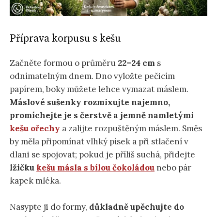
Příprava korpusu s kešu
Začněte formou o průměru
22–24 cm
s
odnímatelným dnem. Dno vyložte pečicím
papírem, boky můžete lehce vymazat máslem.
Máslové sušenky rozmixujte najemno,
promíchejte je s čerstvě a jemně namletými
kešu ořechy
a zalijte rozpuštěným máslem. Směs
by měla připomínat vlhký písek a při stlačení v
dlani se spojovat; pokud je příliš suchá, přidejte
lžičku
kešu másla s bílou čokoládou
nebo pár
kapek mléka.
Nasypte ji do formy,
důkladně upěchujte do