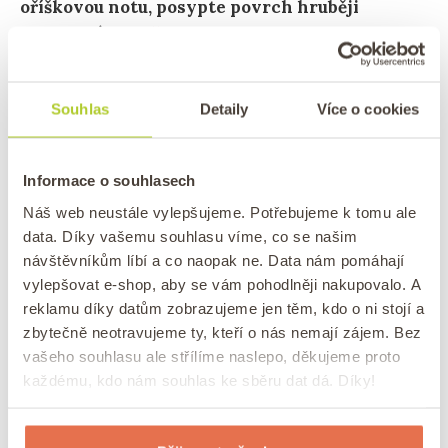
oříškovou notu, posypte povrch hruběji
nasekanými
kešu
.
My jsme nahoru pro efekt
přidali vlnku citronové kúry a čerstvé ovoce.
Souhlas
Detaily
Více o cookies
Informace o souhlasech
Náš web neustále vylepšujeme. Potřebujeme k tomu ale
data. Díky vašemu souhlasu víme, co se našim
návštěvníkům líbí a co naopak ne. Data nám pomáhají
vylepšovat e-shop, aby se vám pohodlněji nakupovalo. A
reklamu díky datům zobrazujeme jen těm, kdo o ni stojí a
zbytečně neotravujeme ty, kteří o nás nemají zájem. Bez
Recept: Nejlepší citronový cheesecake s kešu a ovocem
vašeho souhlasu ale střílíme naslepo, děkujeme proto
každému, kdo nám souhlas ke sběru dat dá. Díky!
Jaké další nepečené dezerty můžete