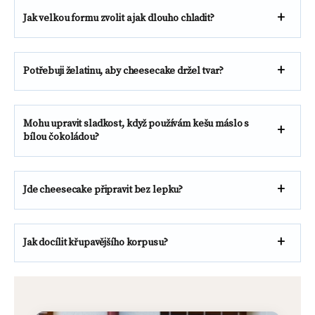
Jak velkou formu zvolit a jak dlouho chladit?
Potřebuji želatinu, aby cheesecake držel tvar?
Mohu upravit sladkost, když používám kešu máslo s
bílou čokoládou?
Jde cheesecake připravit bez lepku?
Jak docílit křupavějšího korpusu?