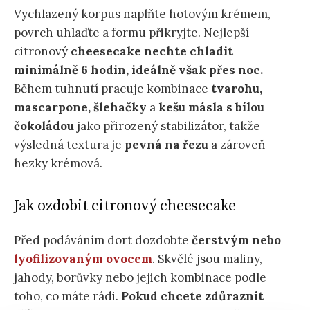
Vychlazený korpus naplňte hotovým krémem,
povrch uhlaďte a formu přikryjte. Nejlepší
citronový
cheesecake nechte chladit
minimálně 6 hodin, ideálně však přes noc.
Během tuhnutí pracuje kombinace
tvarohu,
mascarpone, šlehačky
a
kešu másla s bílou
čokoládou
jako přirozený stabilizátor, takže
výsledná textura je
pevná na řezu
a zároveň
hezky krémová.
Jak ozdobit citronový cheesecake
Před podáváním dort dozdobte
čerstvým nebo
lyofilizovaným ovocem
. Skvělé jsou maliny,
jahody, borůvky nebo jejich kombinace podle
toho, co máte rádi.
Pokud chcete zdůraznit