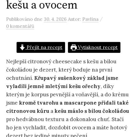
kešu a ovocem
/
Publikováno
dne
30. 4. 2026
Autor:
Pavlína
0 komentářů
Přejít na recept
Vytisknout recept
Nejlepší citronový cheesecake s kešu a bílou
čokoládou je dezert, který boduje na první
ochutnání.
Křupavý sušenkový základ jsme
vyladili jemně mletými kešu ořechy
, díky
kterým je korpus pevnější a voňavější, a do krému
jsme
kromě tvarohu a mascarpone přidali také
citronovou kůru
a
kešu máslo s bílou čokoládou
pro hedvábnou texturu a dokonalou chuť. Stačí
ho jen vychladit, dozdobit ovocem a máte hotový
dezert bez jediné minuty pečení.