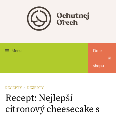
Skip
to
content
Menu
Do e-
shopu
RECEPTY
DEZERTY
/
Recept: Nejlepší
citronový cheesecake s