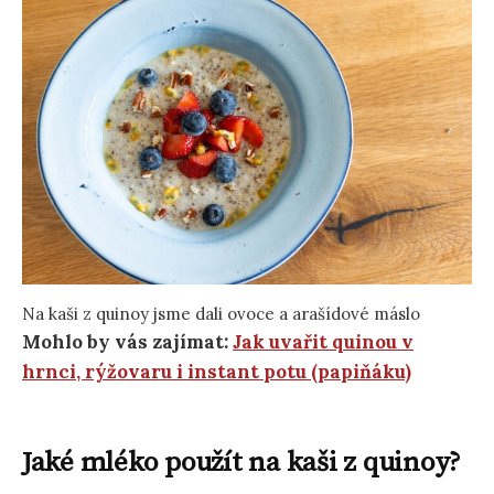
Na kaši z quinoy jsme dali ovoce a arašídové máslo
Mohlo by vás zajímat:
Jak uvařit quinou v
hrnci, rýžovaru i instant potu (papiňáku)
Jaké mléko použít na kaši z quinoy?