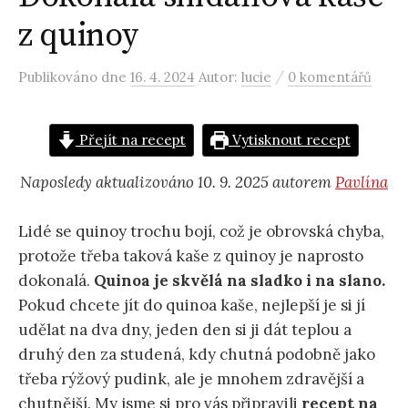
z quinoy
/
Publikováno
dne
16. 4. 2024
Autor:
lucie
0 komentářů
Přejít na recept
Vytisknout recept
Naposledy aktualizováno 10. 9. 2025 autorem
Pavlína
Lidé se quinoy trochu bojí, což je obrovská chyba,
protože třeba taková kaše z quinoy je naprosto
dokonalá.
Quinoa je skvělá na sladko i na slano.
Pokud chcete jít do quinoa kaše, nejlepší je si jí
udělat na dva dny, jeden den si ji dát teplou a
druhý den za studená, kdy chutná podobně jako
třeba rýžový pudink, ale je mnohem zdravější a
chutnější. My jsme si pro vás připravili
recept na