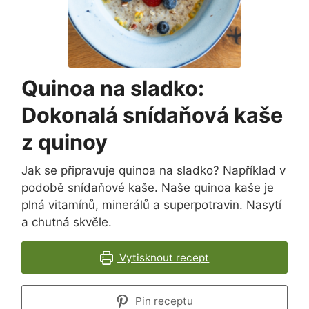
Quinoa na sladko:
Dokonalá snídaňová kaše
z quinoy
Jak se připravuje quinoa na sladko? Například v
podobě snídaňové kaše. Naše quinoa kaše je
plná vitamínů, minerálů a superpotravin. Nasytí
a chutná skvěle.
Vytisknout recept
Pin receptu