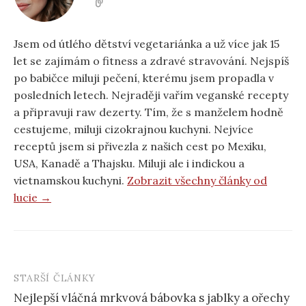
Jsem od útlého dětství vegetariánka a už více jak 15
let se zajímám o fitness a zdravé stravování. Nejspíš
po babičce miluji pečení, kterému jsem propadla v
posledních letech. Nejraději vařím veganské recepty
a připravuji raw dezerty. Tím, že s manželem hodně
cestujeme, miluji cizokrajnou kuchyni. Nejvíce
receptů jsem si přivezla z našich cest po Mexiku,
USA, Kanadě a Thajsku. Miluji ale i indickou a
vietnamskou kuchyni.
Zobrazit všechny články od
lucie →
STARŠÍ ČLÁNKY
Post
Nejlepší vláčná mrkvová bábovka s jablky a ořechy