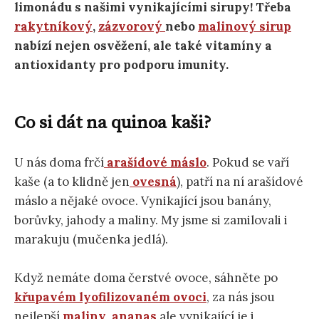
limonádu s našimi vynikajícími sirupy! Třeba
rakytníkový
,
zázvorový
nebo
malinový sirup
nabízí nejen osvěžení, ale také vitamíny a
antioxidanty pro podporu imunity.
Co si dát na quinoa kaši?
U nás doma frčí
arašídové máslo
. Pokud se vaří
kaše (a to klidně jen
ovesná
), patří na ní arašídové
máslo a nějaké ovoce. Vynikající jsou banány,
borůvky, jahody a maliny. My jsme si zamilovali i
marakuju (mučenka jedlá).
Když nemáte doma čerstvé ovoce, sáhněte po
křupavém lyofilizovaném ovoci
, za nás jsou
nejlepší
maliny
,
ananas
ale vynikající je i