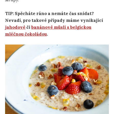
TIP: Spěcháte ráno a nemáte čas snídat?
Nevadí, pro takové případy máme vynikající
jahodové
či
banánové müsli s belgickou
mléčnou čokoládou
.