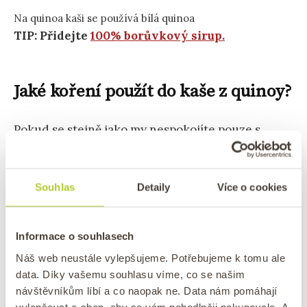
Na quinoa kaši se používá bílá quinoa
TIP: Přidejte
100% borůvkový sirup.
Jaké koření použít do kaše z quinoy?
Pokud se stejně jako my nespokojíte pouze s
kokosovou chutí, určitě sáhněte po
skořici
a
vanilce. Můžete samozřejmě použít i vanilkový
cukr místo javorového sirupu, ale my nejraději
Souhlas
Detaily
Více o cookies
používáme domácí vanilkový extrakt (recept
najdete
tady
). Gurmáni tam dají
vanilku z
Informace o souhlasech
vanilkového lusku
.
Náš web neustále vylepšujeme. Potřebujeme k tomu ale
data. Díky vašemu souhlasu víme, co se našim
Už jste trochu zběhlejší ve vaření a máte rádi
návštěvníkům líbí a co naopak ne. Data nám pomáhají
exotické chutě? Pak můžete experimentovat,
vylepšovat e-shop, aby se vám pohodlněji nakupovalo. A