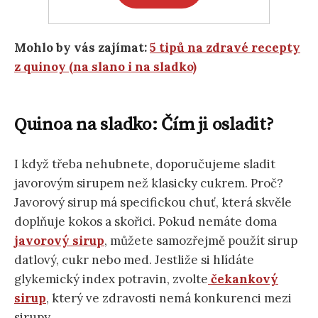
Mohlo by vás zajímat:
5 tipů na zdravé recepty
z quinoy (na slano i na sladko)
Quinoa na sladko: Čím ji osladit?
I když třeba nehubnete, doporučujeme sladit
javorovým sirupem než klasicky cukrem. Proč?
Javorový sirup má specifickou chuť, která skvěle
doplňuje kokos a skořici. Pokud nemáte doma
javorový sirup
, můžete samozřejmě použít sirup
datlový, cukr nebo med. Jestliže si hlídáte
glykemický index potravin, zvolte
čekankový
sirup
, který ve zdravosti nemá konkurenci mezi
sirupy.