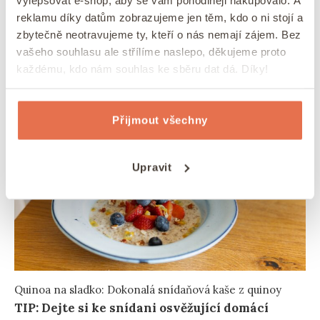
přidejte trochu kardamonu nebo perníkového
reklamu díky datům zobrazujeme jen těm, kdo o ni stojí a
koření a zázvor. Vaší představivosti se meze
zbytečně neotravujeme ty, kteří o nás nemají zájem. Bez
nekladou.
vašeho souhlasu ale střílíme naslepo, děkujeme proto
každému, kdo nám souhlas ke sběru dat dá. Díky!
Přijmout všechny
Upravit
Quinoa na sladko: Dokonalá snídaňová kaše z quinoy
TIP: Dejte si ke snídani osvěžující domácí