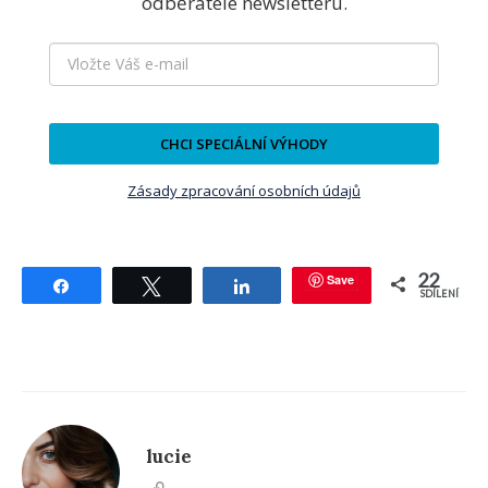
odběratele newsletteru.
CHCI SPECIÁLNÍ VÝHODY
Zásady zpracování osobních údajů
22
Save
Sdílet
Tweetnout
Sdílet
SDÍLENÍ
lucie