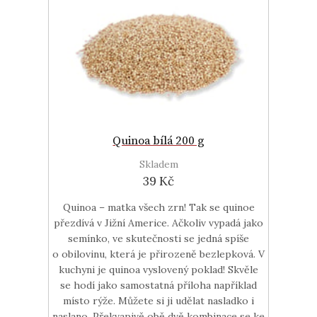
Quinoa bílá 200 g
Skladem
39 Kč
Quinoa – matka všech zrn! Tak se quinoe
přezdívá v Jižní Americe. Ačkoliv vypadá jako
semínko, ve skutečnosti se jedná spíše
o obilovinu, která je přirozeně bezlepková. V
kuchyni je quinoa vyslovený poklad! Skvěle
se hodí jako samostatná příloha například
místo rýže. Můžete si ji udělat nasladko i
naslano. Překvapivě obě dvě kombinace se ke