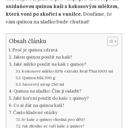
snídaňovou quinoa kaši s kokosovým mlékem,
která voní po skořici a vanilce.
Doufáme, že
vám quinoa na sladko bude chutnat!
Obsah článku
Proč je quinoa zdravá
Jakou quinou použít na kaši?
Jaké mléko použít na kaši z quinoy?
Kokosové mléko 85% extrakt Real Thai 1000 ml
Quinoa bílá 200 g
Javorový sirup 250 ml
Quinoa na sladko: Čím ji osladit?
Jaké koření použít do kaše z quinoy?
Co si dát na quinoa kaši?
Často kladené otázky
Je kaše z quinoy vhodná pro děti?
Jak dlouho se vaří kaše z quinoy?