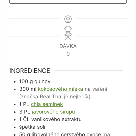
DÁVKA
0
INGREDIENCE
100
g
quinoy
300
ml
kokosového mléka
na vaření
(značka Real Thai je nejlepší)
1
PL
chia semínek
3
PL
javorového sirupu
1
ČL
vanilkového extraktu
špetka soli
50
g
libovolného čerstvého ovoce
na