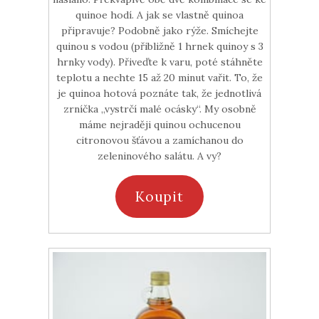
quinoe hodí. A jak se vlastně quinoa
připravuje? Podobně jako rýže. Smíchejte
quinou s vodou (přibližně 1 hrnek quinoy s 3
hrnky vody). Přiveďte k varu, poté stáhněte
teplotu a nechte 15 až 20 minut vařit. To, že
je quinoa hotová poznáte tak, že jednotlivá
zrníčka „vystrčí malé ocásky“. My osobně
máme nejraději quinou ochucenou
citronovou šťávou a zamíchanou do
zeleninového salátu. A vy?
Koupit