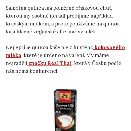
Samotná quinoa má poměrně oříškovou chuť,
kterou my osobně neradi přebíjíme například
kravským mlékem, a proto používáme na quinoa
kaši hlavně veganské alternativy mlék.
Nejlepší je quinoa kaše ale z hustého
kokosového
mléka
, které je určeno na vaření. My máme
nejraději
značku Real Thai
, která v Česku podle
nás nemá konkurenci.