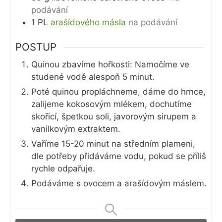
podávání
1
PL
arašídového másla
na podávání
POSTUP
Quinou zbavíme hořkosti: Namočíme ve
studené vodě alespoň 5 minut.
Poté quinou propláchneme, dáme do hrnce,
zalijeme kokosovým mlékem, dochutíme
skořicí, špetkou soli, javorovým sirupem a
vanilkovým extraktem.
Vaříme 15-20 minut na středním plameni,
dle potřeby přidáváme vodu, pokud se příliš
rychle odpařuje.
Podáváme s ovocem a arašídovým máslem.