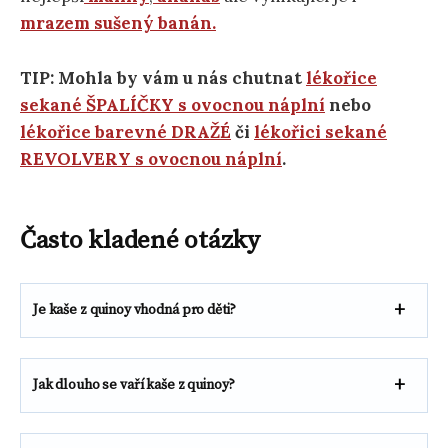
mrazem sušený banán.
TIP: Mohla by vám u nás chutnat
lékořice
sekané ŠPALÍČKY s ovocnou náplní
nebo
lékořice barevné DRAŽÉ
či
lékořici sekané
REVOLVERY s ovocnou náplní
.
Často kladené otázky
Je kaše z quinoy vhodná pro děti?
Jak dlouho se vaří kaše z quinoy?