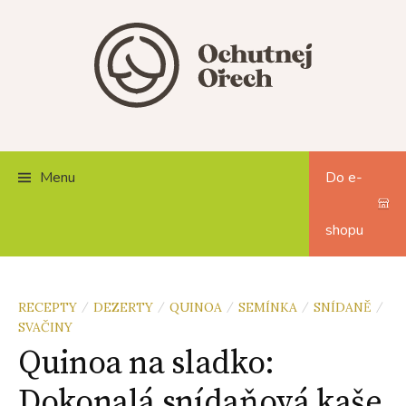
Skip
to
content
Menu
Do e-
shopu
RECEPTY
DEZERTY
QUINOA
SEMÍNKA
SNÍDANĚ
/
/
/
/
/
SVAČINY
Quinoa na sladko:
Dokonalá snídaňová kaše