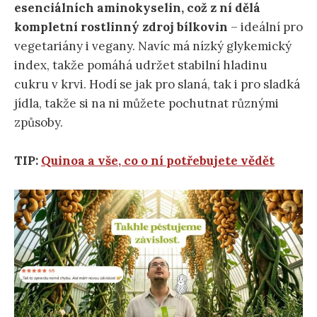
esenciálních aminokyselin, což z ní dělá
kompletní rostlinný zdroj bílkovin
– ideální pro
vegetariány i vegany. Navíc má nízký glykemický
index, takže pomáhá udržet stabilní hladinu
cukru v krvi. Hodí se jak pro slaná, tak i pro sladká
jídla, takže si na ni můžete pochutnat různými
způsoby.
TIP:
Quinoa a vše, co o ní potřebujete vědět