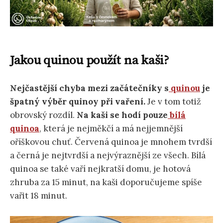
Jakou quinou použít na kaši?
Nejčastější chyba mezi začátečníky s
quinou
je
špatný výběr quinoy při vaření.
Je v tom totiž
obrovský rozdíl.
Na kaši se hodí pouze
bílá
quinoa
, která je nejměkčí a má nejjemnější
oříškovou chuť. Červená quinoa je mnohem tvrdší
a černá je nejtvrdší a nejvýraznější ze všech. Bílá
quinoa se také vaří nejkratší domu, je hotová
zhruba za 15 minut, na kaši doporučujeme spíše
vařit 18 minut.