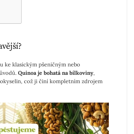
avější?
ivou ke klasickým pšeničným nebo
důvodů.
Quinoa je bohatá na bílkoviny
,
okyselin, což ji činí kompletním zdrojem