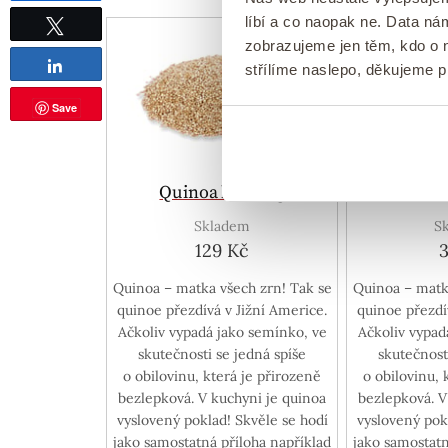
líbí a co naopak ne. Data n
zobrazujeme jen těm, kdo o n
Tweetnout
Sdílet
střílíme naslepo, děkujeme 
Save
Quinoa bílá 1 kg
Quinoa
Skladem
S
129 Kč
3
Quinoa – matka všech zrn! Tak se
Quinoa – matk
quinoe přezdívá v Jižní Americe.
quinoe přezdí
Ačkoliv vypadá jako semínko, ve
Ačkoliv vypad
skutečnosti se jedná spíše
skutečnost
o obilovinu, která je přirozeně
o obilovinu, 
bezlepková. V kuchyni je quinoa
bezlepková. V
vyslovený poklad! Skvěle se hodí
vyslovený pok
jako samostatná příloha například
jako samostatn