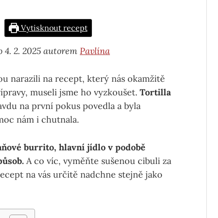
Vytisknout recept
o 4. 2. 2025 autorem
Pavlína
 narazili na recept, který nás okamžitě
řípravy, museli jsme ho vyzkoušet.
Tortilla
avdu na první pokus povedla a byla
moc nám i chutnala.
aňové burrito, hlavní jídlo v podobě
působ.
A co víc, vyměňte sušenou cibuli za
 recept na vás určitě nadchne stejně jako