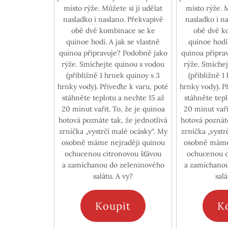
místo rýže. Můžete si ji udělat
místo rýže. M
nasladko i naslano. Překvapivě
nasladko i n
obě dvě kombinace se ke
obě dvě k
quinoe hodí. A jak se vlastně
quinoe hodí. A jak se vlas
quinoa připravuje? Podobně jako
quinoa připra
rýže. Smíchejte quinou s vodou
rýže. Smíche
(přibližně 1 hrnek quinoy s 3
(přibližně 1
hrnky vody). Přiveďte k varu, poté
hrnky vody). P
stáhněte teplotu a nechte 15 až
stáhněte tepl
20 minut vařit. To, že je quinoa
20 minut vaři
hotová poznáte tak, že jednotlivá
hotová poznáte
zrníčka „vystrčí malé ocásky“. My
zrníčka „vystr
osobně máme nejraději quinou
osobně máme 
ochucenou citronovou šťávou
ochucenou c
a zamíchanou do zeleninového
a zamíchanou
salátu. A vy?
salá
Koupit
K