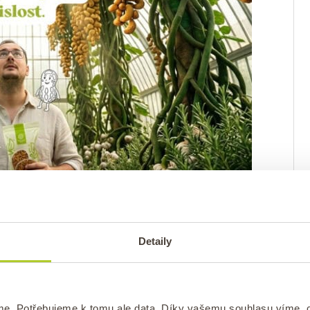
y, kdo trpí celiakií nebo se z nějakého
Detaily
huje vysoký podíl vlákniny, vitamínů a
ek.
Tyto látky podporují zdravou funkci
nergii těla.
me. Potřebujeme k tomu ale data. Díky vašemu souhlasu víme,