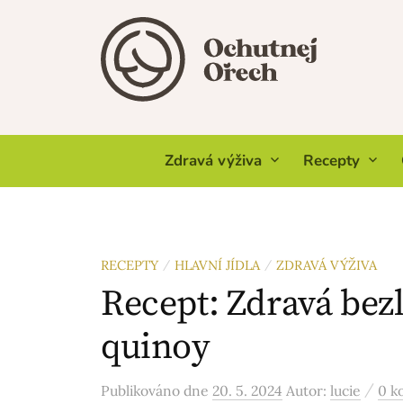
Skip
to
content
Zdravá výživa
Recepty
RECEPTY
HLAVNÍ JÍDLA
ZDRAVÁ VÝŽIVA
/
/
Recept: Zdravá bezl
quinoy
/
Publikováno
dne
20. 5. 2024
Autor:
lucie
0 k