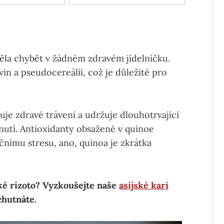
ěla chybět v žádném zdravém jídelníčku.
vin a pseudocereálií, což je důležité pro
e zdravé trávení a udržuje dlouhotrvající
bnutí. Antioxidanty obsažené v quinoe
čnímu stresu, ano, quinoa je zkrátka
aké rizoto? Vyzkoušejte naše
asijské kari
chutnáte.