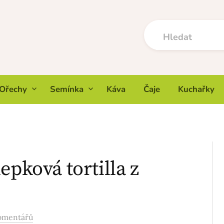
Ořechy
Semínka
Káva
Čaje
Kuchařky
epková tortilla z
omentářů