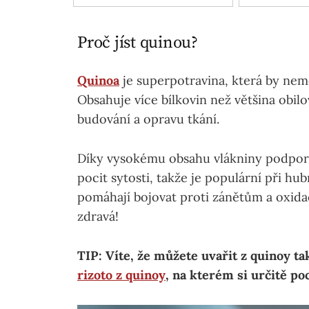
Proč jíst quinou?
Quinoa
je superpotravina, která by nem
Obsahuje více bílkovin než většina obilo
budování a opravu tkání.
Díky vysokému obsahu vlákniny podporuj
pocit sytosti, takže je populární při hu
pomáhají bojovat proti zánětům a oxida
zdravá!
TIP: Víte, že můžete uvařit z quinoy t
rizoto z quinoy
, na kterém si určitě po