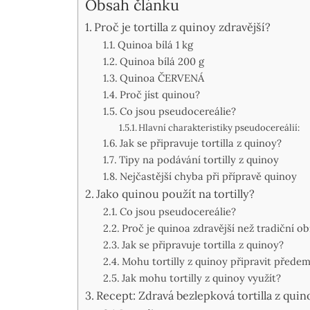
Obsah článku
Proč je tortilla z quinoy zdravější?
Quinoa bílá 1 kg
Quinoa bílá 200 g
Quinoa ČERVENÁ
Proč jíst quinou?
Co jsou pseudocereálie?
Hlavní charakteristiky pseudocereálií:
Jak se připravuje tortilla z quinoy?
Tipy na podávání tortilly z quinoy
Nejčastější chyba při přípravě quinoy
Jako quinou použít na tortilly?
Co jsou pseudocereálie?
Proč je quinoa zdravější než tradiční ob
Jak se připravuje tortilla z quinoy?
Mohu tortilly z quinoy připravit přede
Jak mohu tortilly z quinoy využít?
Recept: Zdravá bezlepková tortilla z quin