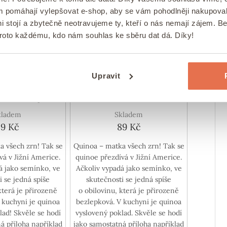
ám pomáhají vylepšovat e-shop, aby se vám pohodlněji nakupova
i stojí a zbytečně neotravujeme ty, kteří o nás nemají zájem. B
proto každému, kdo nám souhlas ke sběru dat dá. Díky!
Upravit
 bílá 200 g
Quinoa ČERVENÁ
kladem
Skladem
9 Kč
89 Kč
a všech zrn! Tak se
Quinoa – matka všech zrn! Tak se
vá v Jižní Americe.
quinoe přezdívá v Jižní Americe.
á jako semínko, ve
Ačkoliv vypadá jako semínko, ve
i se jedná spíše
skutečnosti se jedná spíše
která je přirozeně
o obilovinu, která je přirozeně
 kuchyni je quinoa
bezlepková. V kuchyni je quinoa
lad! Skvěle se hodí
vyslovený poklad. Skvěle se hodí
á příloha například
jako samostatná příloha například