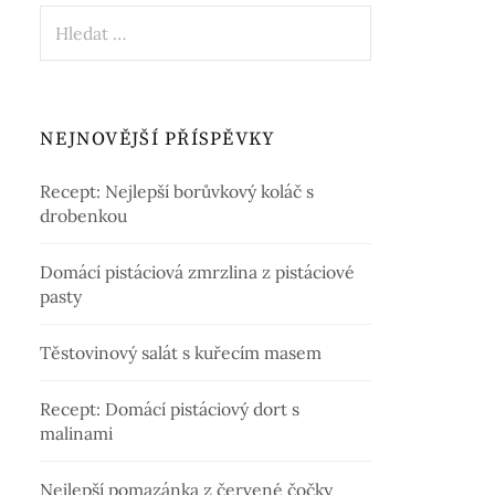
Vyhledávání
NEJNOVĚJŠÍ PŘÍSPĚVKY
Recept: Nejlepší borůvkový koláč s
drobenkou
Domácí pistáciová zmrzlina z pistáciové
pasty
Těstovinový salát s kuřecím masem
Recept: Domácí pistáciový dort s
malinami
Nejlepší pomazánka z červené čočky