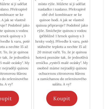
ůžete si ji udělat
místo rýže. Můžete si ji udělat
aslano. Překvapivě
nasladko i naslano. Překvapivě
ombinace se ke
obě dvě kombinace se ke
tně
quinoe hodí. A jak se vlastně
vuje? Podobně jako
quinoa připravuje? Podobně jako
jte quinou s vodou
rýže. Smíchejte quinou s vodou
 hrnek quinoy s 3
(přibližně 1 hrnek quinoy s 3
řiveďte k varu, poté
hrnky vody). Přiveďte k varu, poté
otu a nechte 15 až
stáhněte teplotu a nechte 15 až
t. To, že je quinoa
20 minut vařit. To, že je quinoa
 tak, že jednotlivá
hotová poznáte tak, že jednotlivá
čí malé ocásky“. My
zrníčka „vystrčí malé ocásky“. My
nejraději quinou
osobně máme nejraději quinou
itronovou šťávou
ochucenou citronovou šťávou
 do zeleninového
a zamíchanou do zeleninového
tu. A vy?
salátu. A vy?
oupit
Koupit