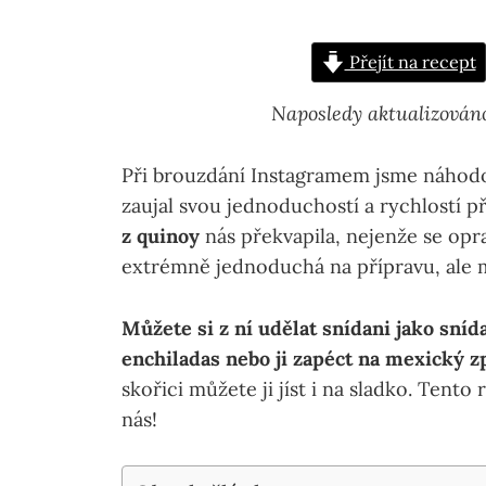
Přejít na recept
Naposledy aktualizován
Při brouzdání Instagramem jsme náhodou
zaujal svou jednoduchostí a rychlostí p
z quinoy
nás překvapila, nejenže se opr
extrémně jednoduchá na přípravu, ale 
Můžete si z ní udělat snídani jako sníd
enchiladas nebo ji zapéct na mexický z
skořici můžete ji jíst i na sladko. Tento
nás!