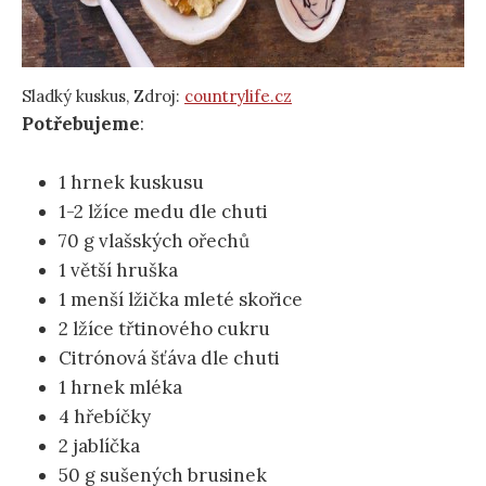
Sladký kuskus, Zdroj:
countrylife.cz
Potřebujeme
:
1 hrnek kuskusu
1-2 lžíce medu dle chuti
70 g vlašských ořechů
1 větší hruška
1 menší lžička mleté skořice
2 lžíce třtinového cukru
Citrónová šťáva dle chuti
1 hrnek mléka
4 hřebíčky
2 jablíčka
50 g sušených brusinek