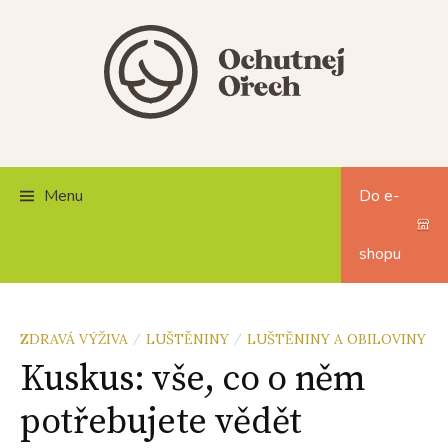
Skip
to
content
Menu
Do e-
shopu
ZDRAVÁ VÝŽIVA
LUŠTĚNINY
LUŠTĚNINY A OBILOVINY
/
/
Kuskus: vše, co o něm
potřebujete vědět