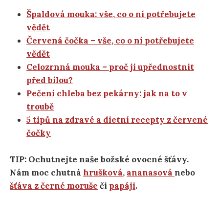
Špaldová mouka: vše, co o ní potřebujete
vědět
Červená čočka – vše, co o ní potřebujete
vědět
Celozrnná mouka – proč ji upřednostnit
před bílou?
Pečení chleba bez pekárny: jak na to v
troubě
5 tipů na zdravé a dietní recepty z červené
čočky
TIP: Ochutnejte naše božské ovocné šťávy.
Nám moc chutná
hrušková
,
ananasová
nebo
šťáva z černé moruše
či
papáji
.