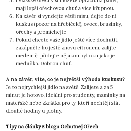
I vlašské ořechy si můžete opražit na pánvi,
mají lepší ořechovou chuť a více křupnou.
Na závěr si vyndejte větší mísu, dejte do ní
kuskus (pozor na hřebíček!), ovoce, brusinky,
ořechy a promíchejte.
Pokud chcete vaše jídlo ještě více dochutit,
zakápněte ho ještě znovu citronem, zalijte
medem či přidejte nějakou bylinku jako je
meduňka. Dobrou chuť.
A na závěr, víte, co je největší výhoda kuskusu?
Je to nejrychlejší jídlo na světě. Zalijete a za 5
minut je hotovo, ideální pro studenty, maminky na
mateřské nebo zkrátka pro ty, kteří nechtějí stát
dlouhé hodiny u plotny.
Tipy na články z blogu Ochutnej Ořech