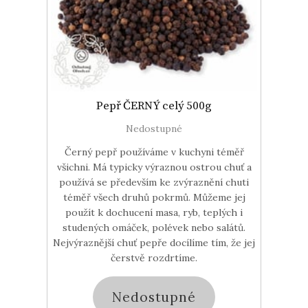
Pepř ČERNÝ celý 500g
Nedostupné
Černý pepř používáme v kuchyni téměř
všichni. Má typicky výraznou ostrou chuť a
používá se především ke zvýraznění chuti
téměř všech druhů pokrmů. Můžeme jej
použít k dochucení masa, ryb, teplých i
studených omáček, polévek nebo salátů.
Nejvýraznější chuť pepře docílíme tím, že jej
čerstvě rozdrtíme.
Nedostupné