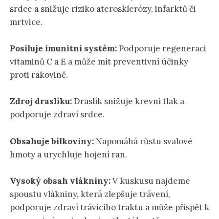
srdce a snižuje riziko aterosklerózy, infarktů či
mrtvice.
Posiluje imunitní systém:
Podporuje regeneraci
vitaminů C a E a může mít preventivní účinky
proti rakovině.
Zdroj draslíku:
Draslík snižuje krevní tlak a
podporuje zdraví srdce.
Obsahuje bílkoviny:
Napomáhá růstu svalové
hmoty a urychluje hojení ran.
Vysoký obsah vlákniny:
V kuskusu najdeme
spoustu vlákniny, která zlepšuje trávení,
podporuje zdraví trávicího traktu a může přispět k