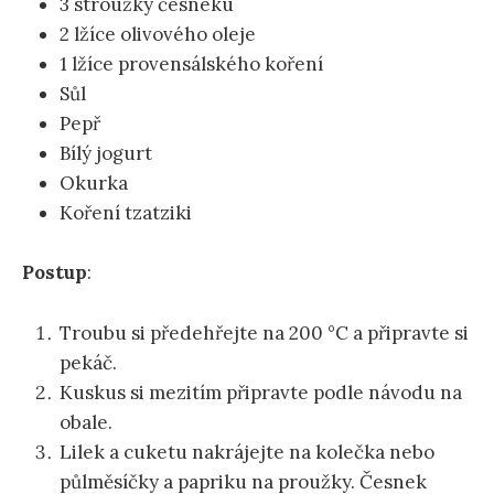
3 stroužky česneku
2 lžíce olivového oleje
1 lžíce provensálského koření
Sůl
Pepř
Bílý jogurt
Okurka
Koření tzatziki
Postup
:
Troubu si předehřejte na 200 °C a připravte si
pekáč.
Kuskus si mezitím připravte podle návodu na
obale.
Lilek a cuketu nakrájejte na kolečka nebo
půlměsíčky a papriku na proužky. Česnek