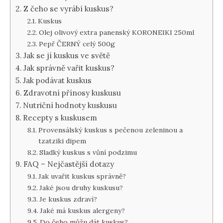
Z čeho se vyrábí kuskus?
Kuskus
Olej olivový extra panenský KORONEIKI 250ml
Pepř ČERNÝ celý 500g
Jak se jí kuskus ve světě
Jak správně vařit kuskus?
Jak podávat kuskus
Zdravotní přínosy kuskusu
Nutriční hodnoty kuskusu
Recepty s kuskusem
Provensálský kuskus s pečenou zeleninou a
tzatziki dipem
Sladký kuskus s vůní podzimu
FAQ – Nejčastější dotazy
Jak uvařit kuskus správně?
Jaké jsou druhy kuskusu?
Je kuskus zdraví?
Jaké má kuskus alergeny?
Do čeho můžu dát kuskus?