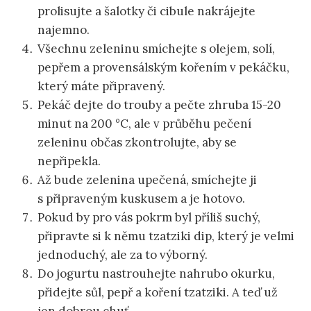
prolisujte a šalotky či cibule nakrájejte
najemno.
Všechnu zeleninu smíchejte s olejem, solí,
pepřem a provensálským kořením v pekáčku,
který máte připravený.
Pekáč dejte do trouby a pečte zhruba 15-20
minut na 200 °C, ale v průběhu pečení
zeleninu občas zkontrolujte, aby se
nepřipekla.
Až bude zelenina upečená, smíchejte ji
s připraveným kuskusem a je hotovo.
Pokud by pro vás pokrm byl příliš suchý,
připravte si k němu tzatziki dip, který je velmi
jednoduchý, ale za to výborný.
Do jogurtu nastrouhejte nahrubo okurku,
přidejte sůl, pepř a koření tzatziki. A teď už
jen dobrou chuť.