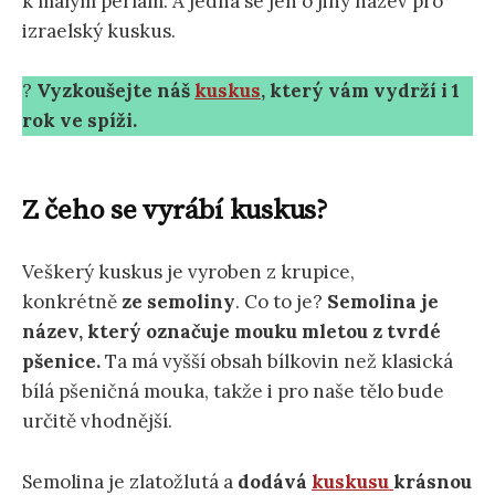
k malým perlám. A jedná se jen o jiný název pro
izraelský kuskus.
?
Vyzkoušejte náš
kusku
s
, který vám vydrží i 1
rok ve spíži.
Z čeho se vyrábí kuskus?
Veškerý kuskus je vyroben z krupice,
konkrétně
ze semoliny
. Co to je?
Semolina je
název, který označuje mouku mletou z tvrdé
pšenice.
Ta má vyšší obsah bílkovin než klasická
bílá pšeničná mouka, takže i pro naše tělo bude
určitě vhodnější.
Semolina je zlatožlutá a
dodává
kuskusu
krásnou