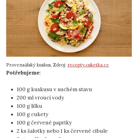
Provensálský kuskus, Zdroj:
recepty.cuketka.cz
Potřebujeme
:
100 g kuskusu v suchém stavu
200 ml vroucí vody
100 g lilku
100 g cukety
100 g červené papriky
2 ks šalotky nebo 1 ks červené cibule