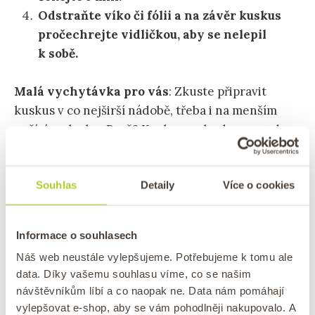
Odstraňte víko či fólii a na závěr kuskus
pročechrejte vidličkou, aby se nelepil
k sobě.
Malá vychytávka pro vás
: Zkuste připravit
kuskus v co nejširší nádobě, třeba i na menším
pečícím plechu. Proč? Kuskus, nebude ve spodu
slepený a nahoře nedodělaný. Vyzkoušejte obě
varianty, jak v hluboké míse, tak na plechu a
Souhlas
Detaily
Více o cookies
uvidíte, která vám bude více vyhovovat.
TIP:
Smetanová omáčka s kuřecím masem a
Informace o souhlasech
sušenými rajčaty
se ke kuskus náramně hodí
Náš web neustále vylepšujeme. Potřebujeme k tomu ale
data. Díky vašemu souhlasu víme, co se našim
návštěvníkům líbí a co naopak ne. Data nám pomáhají
vylepšovat e-shop, aby se vám pohodlněji nakupovalo. A