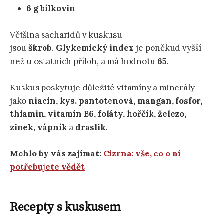
6 g bílkovin
Většina sacharidů v kuskusu
jsou
škrob
.
Glykemický index
je poněkud vyšší
než u ostatních příloh, a má hodnotu
65
.
Kuskus poskytuje důležité vitamíny a minerály
jako
niacin, kys. pantotenová, mangan, fosfor,
thiamin, vitamín B6, foláty, hořčík, železo,
zinek, vápník
a
draslík
.
Mohlo by vás zajímat:
Cizrna: vše, co o ní
potřebujete vědět
Recepty s kuskusem