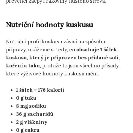
prevenci zácpy i rakoviny tlustého střeva.
Nutriční hodnoty kuskusu
Nutriční profil kuskusu závisí na způsobu
přípravy, ukážeme si tedy,
co obsahuje 1 šálek
kuskusu, který je připraven bez přidané soli,
koření a tuku,
protože to jsou všechno přísady,
které výživové hodnoty kuskusu mění.
1 šálek = 176 kalorií
0 g tuku
8 mg sodíku
36 g sacharidů
2 g vlákniny
0 g cukru