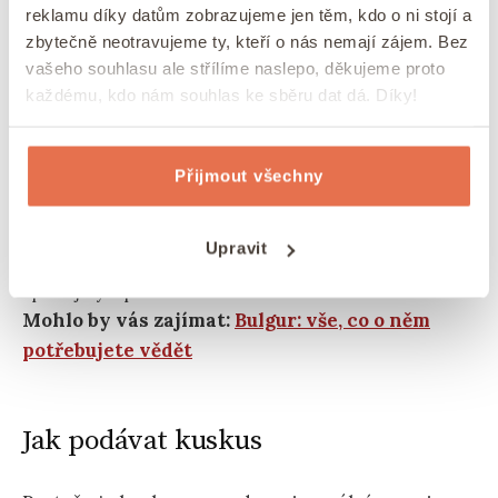
reklamu díky datům zobrazujeme jen těm, kdo o ni stojí a
zbytečně neotravujeme ty, kteří o nás nemají zájem. Bez
vašeho souhlasu ale střílíme naslepo, děkujeme proto
každému, kdo nám souhlas ke sběru dat dá. Díky!
Přijmout všechny
Upravit
Vaření s kuskusem je radost. Zabere vám to jen chviličku
oproti jiným přílohám.
Mohlo by vás zajímat:
Bulgur: vše, co o něm
potřebujete vědět
Jak podávat kuskus