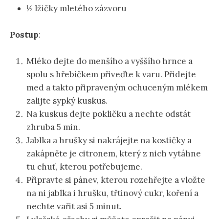
½ lžičky mletého zázvoru
Postup
:
Mléko dejte do menšího a vyššího hrnce a
spolu s hřebíčkem přiveďte k varu. Přidejte
med a takto připraveným ochuceným mlékem
zalijte sypký kuskus.
Na kuskus dejte pokličku a nechte odstát
zhruba 5 min.
Jablka a hrušky si nakrájejte na kostičky a
zakápněte je citronem, který z nich vytáhne
tu chuť, kterou potřebujeme.
Připravte si pánev, kterou rozehřejte a vložte
na ni jablka i hrušku, třtinový cukr, koření a
nechte vařit asi 5 minut.