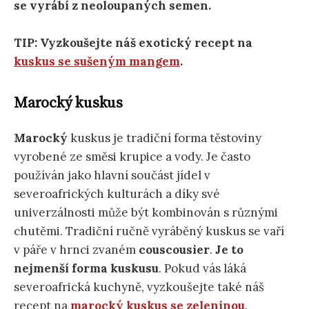
se vyrábí z neoloupaných semen.
TIP: Vyzkoušejte náš exotický recept na
kuskus se sušeným mangem
.
Marocký kuskus
Marocký
kuskus je tradiční forma těstoviny
vyrobené ze směsi krupice a vody. Je často
používán jako hlavní součást jídel v
severoafrických kulturách a díky své
univerzálnosti může být kombinován s různými
chutěmi. Tradiční ručně vyráběný kuskus se vaří
v páře v hrnci zvaném
couscousier
.
Je to
nejmenší forma kuskusu
. Pokud vás láká
severoafrická kuchyně, vyzkoušejte také náš
recept na
marocký kuskus se zeleninou
.