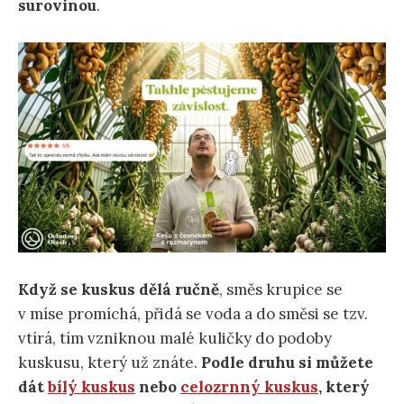
surovinou
.
Když se kuskus dělá ručně
, směs krupice se
v míse promíchá, přidá se voda a do směsi se tzv.
vtírá, tím vzniknou malé kuličky do podoby
kuskusu, který už znáte.
Podle druhu si můžete
dát
bílý kuskus
nebo
celozrnný kuskus
, který