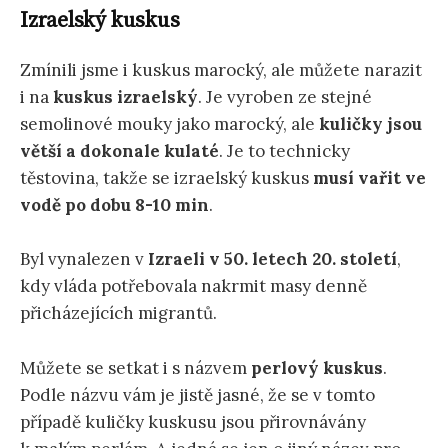
Izraelský kuskus
Zmínili jsme i kuskus marocký, ale můžete narazit
i na
kuskus izraelský
. Je vyroben ze stejné
semolinové mouky jako marocký, ale
kuličky jsou
větší a dokonale kulaté
. Je to technicky
těstovina, takže se izraelský kuskus
musí vařit ve
vodě po dobu 8-10 min
.
Byl vynalezen v
Izraeli v 50. letech 20. století
,
kdy vláda potřebovala nakrmit masy denně
přicházejících migrantů.
Můžete se setkat i s názvem
perlový kuskus
.
Podle názvu vám je jistě jasné, že se v tomto
případě kuličky kuskusu jsou přirovnávány