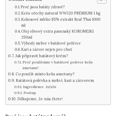
Proč jsou batáty zdravé?
Kešu ořechy natural WW320 PREMIUM 1 kg
Kokosové mléko 85% extrakt Real Thai 1000
ml
Olej olivový extra panenský KORONEIKI
250ml
Výhody mrkve v batátové polévce
Kari a zázvor nejen pro chuť
Jak připravit batátový krém?
Proč používáme v batátové polévce kešu
smetanu?
Co použít místo kešu smetany?
Batátová polévka s mrkví, kari a zázvorem
Ingredience 1x2x3x
Postup
Děkujeme, že nás čtete!