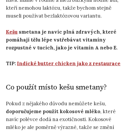
navíc máme v rodině a mezi blízkými hodně lidí,
kteří nemohou laktózu, takže bychom stejně
museli používat bezlaktózovou variantu.
Kešu
smetana je navíc plná zdravých, které
pomáhají tělu lépe vstřebávat vitamíny
rozpustné v tucích, jako je vitamín A nebo E
.
TIP:
Indické butter chicken jako z restaurace
Co použít místo kešu smetany?
Pokud z nějakého důvodu nemůžete kešu,
doporučujeme použít kokosové mléko
, které
navíc polévce dodá na exotičnosti. Kokosové
mléko je ale poměrně výrazné, takže se změní