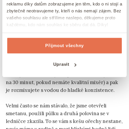
Proč používáme v batátové polévce kešu
reklamu díky datům zobrazujeme jen těm, kdo o ni stojí a
zbytečně neotravujeme ty, kteří o nás nemají zájem. Bez
smetanu?
vašeho souhlasu ale střílíme naslepo, děkujeme proto
každému, kdo nám souhlas ke sběru dat dá. Díky!
Protože je to praktické!
Kešu smetana je
extrémně jednoduchá na přípravu a stejně
jako smetana má velmi neutrální chuť.
Přijmout všechny
Přijde vám, že
výroba kešu smetany musí být
Upravit
náročná? Opak je pravdou.
Namočíte si kešu
ořechy do horké vody alespoň na 5 minut (ideálně
na 30 minut, pokud nemáte kvalitní mixér) a pak
je rozmixujete s vodou do hladké konzistence.
Velmi často se nám stávalo, že jsme otevřeli
smetanu, použili půlku a druhá polovina se v
ledničce zkazila. To se vám s kešu ořechy nestane,