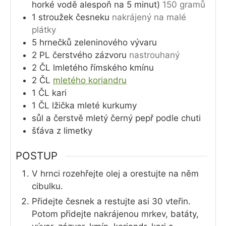
horké vodě alespoň na 5 minut)
150 gramů
1
stroužek
česneku
nakrájený na malé
plátky
5
hrnečků
zeleninového vývaru
2
PL
čerstvého zázvoru
nastrouhaný
2
ČL
lmletého římského kmínu
2
ČL
mletého koriandru
1
ČL
kari
1
ČL
lžička mleté kurkumy
sůl a čerstvě mletý černý pepř podle chuti
šťáva z limetky
POSTUP
V hrnci rozehřejte olej a orestujte na něm
cibulku.
Přidejte česnek a restujte asi 30 vteřin.
Potom přidejte nakrájenou mrkev, batáty,