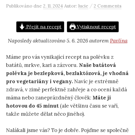
/
Publikováno
dne
2. 11. 2024
Autor:
lucie
2 Comments
Přejít na recept
Vytisknout recept
Naposledy aktualizováno 5. 6. 2026 autorem
Pavlína
Máme pro vás vynikající recept na polévku z
batátů, mrkve, kari a zázvoru.
Naše batátová
polévka je bezlepková, bezlaktózová, je vhodná
pro vegetariány i vegany.
Navíc je extrémně
zdravá, v zimě perfektně zahřeje a co ocení každá
máma nebo zaneprázdněný člověk:
Máte ji
hotovou do 45 minut
(ale většinu času se vaří,
takže můžete dělat něco jiného).
Nalákali jsme vás? To je dobře. Pojďme se společně