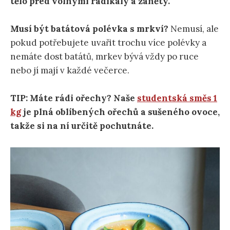
tělo před volnými radikály a záněty.
Musí být batátová polévka s mrkví?
Nemusí, ale
pokud potřebujete uvařit trochu více polévky a
nemáte dost batátů, mrkev bývá vždy po ruce
nebo jí mají v každé večerce.
TIP: Máte rádi ořechy? Naše
studentská směs 1
kg
je plná oblíbených ořechů a sušeného ovoce,
takže si na ní určitě pochutnáte.