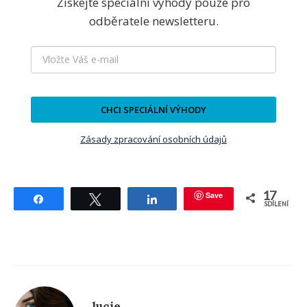
Získejte speciální výhody pouze pro
odběratele newsletteru.
CHCI SPECIÁLNÍ VÝHODY
Zásady zpracování osobních údajů
17
Save
Sdílet
Tweetnout
Sdílet
SDÍLENÍ
lucie