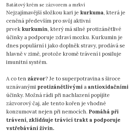
Batátový krém se zázvorem a mrkví
Nejzajímavější složkou kari je
kurkuma
, která je
ceněná především pro svůj aktivní
prvek
kurkumin
, který má silné protizánětlivé
účinky a podporuje zdraví mozku. Kurkumin je
dnes populární i jako doplněk stravy, prodává se
hlavně v zimě, protože kromě trávení i posiluje
imunitní systém.
A co ten
zázvor
? Je to superpotravina s široce
uznávanými
protizánětlivými
a
antioxidačními
účinky. Možná rádi při nachlazení popíjíte
zázvorový čaj, ale tento kořen je vhodné
konzumovat nejen při nemocích.
Pomáhá při
trávení, zklidňuje trávicí trakt a podporuje
vstřebávání živin.