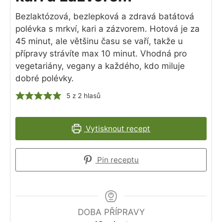
Bezlaktózová, bezlepková a zdravá batátová
polévka s mrkví, kari a zázvorem. Hotová je za
45 minut, ale většinu času se vaří, takže u
přípravy strávíte max 10 minut. Vhodná pro
vegetariány, vegany a každého, kdo miluje
dobré polévky.
5
z
2
hlasů
Vytisknout recept
Pin receptu
DOBA PŘÍPRAVY