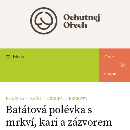
Skip
to
content
Menu
Do e-
shopu
POLÉVKY
KEŠU
OŘECHY
RECEPTY
/
/
/
Batátová polévka s
mrkví, kari a zázvorem