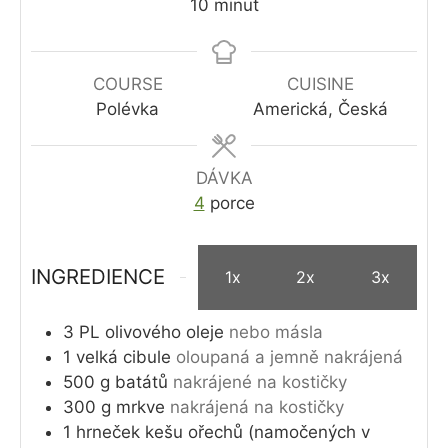
minutes
10
minut
COURSE
CUISINE
Polévka
Americká, Česká
DÁVKA
4
porce
INGREDIENCE
1x
2x
3x
3
PL
olivového oleje
nebo másla
1
velká cibule
oloupaná a jemně nakrájená
500
g
batátů
nakrájené na kostičky
300
g
mrkve
nakrájená na kostičky
1
hrneček
kešu ořechů (namočených v