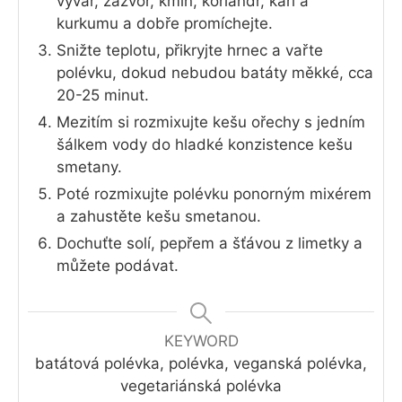
vývar, zázvor, kmín, koriandr, kari a
kurkumu a dobře promíchejte.
Snižte teplotu, přikryjte hrnec a vařte
polévku, dokud nebudou batáty měkké, cca
20-25 minut.
Mezitím si rozmixujte kešu ořechy s jedním
šálkem vody do hladké konzistence kešu
smetany.
Poté rozmixujte polévku ponorným mixérem
a zahustěte kešu smetanou.
Dochuťte solí, pepřem a šťávou z limetky a
můžete podávat.
KEYWORD
batátová polévka, polévka, veganská polévka,
vegetariánská polévka