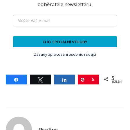
odběratele newsletteru.
CHCI SPECIÁLNÍ VÝHODY
Zásady zpracování osobních údajů
5
Sdílet
Tweetnout
Sdílet
Pin
5
SDÍLENÍ
Pavlína