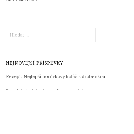
Vyhledávání
NEJNOVĚJŠÍ PŘÍSPĚVKY
Recept: Nejlepší borůvkový koláč s drobenkou
Domácí pistáciová zmrzlina z pistáciové pasty
Těstovinový salát s kuřecím masem
Recept: Domácí pistáciový dort s malinami