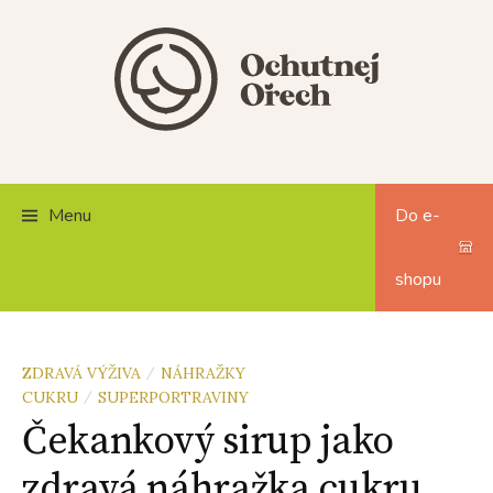
Skip
to
content
Menu
Do e-
shopu
ZDRAVÁ VÝŽIVA
NÁHRAŽKY
/
CUKRU
SUPERPORTRAVINY
/
Čekankový sirup jako
zdravá náhražka cukru