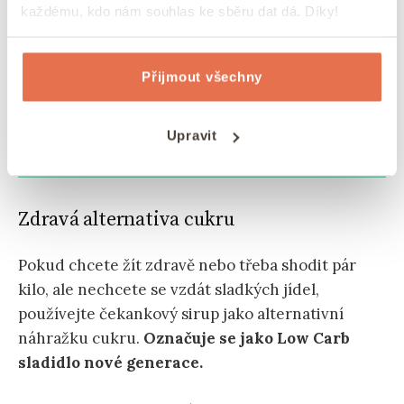
každému, kdo nám souhlas ke sběru dat dá. Díky!
Lidé se čím dál tím více zaměřují na přírodní
sladidla a různé alternativy cukru. U čekankového
sirupu je sladká chuť podobná sladivosti medu
Přijmout všechny
nebo klasického bílého cukru.
Upravit
?
TIP:
Zajímají vás další alternativy cukru?
Přečtěte si článek
Jak nahradit cukr.
Zdravá alternativa cukru
Pokud chcete žít zdravě nebo třeba shodit pár
kilo, ale nechcete se vzdát sladkých jídel,
používejte čekankový sirup jako alternativní
náhražku cukru.
Označuje se jako Low Carb
sladidlo nové generace.