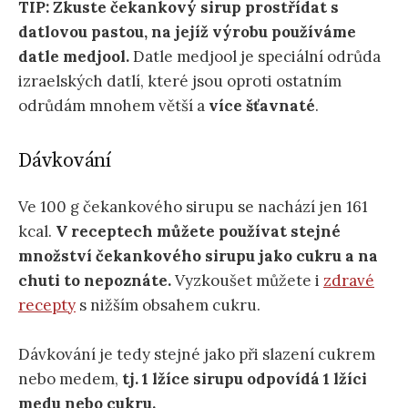
TIP: Zkuste čekankový sirup prostřídat s
datlovou pastou, na jejíž výrobu používáme
datle medjool.
Datle medjool je speciální odrůda
izraelských datlí, které jsou oproti ostatním
odrůdám mnohem větší a
více šťavnaté
.
Dávkování
Ve 100 g čekankového sirupu se nachází jen 161
kcal.
V receptech můžete používat stejné
množství čekankového sirupu jako cukru a na
chuti to nepoznáte.
Vyzkoušet můžete i
zdravé
recepty
s nižším obsahem cukru.
Dávkování je tedy stejné jako při slazení cukrem
nebo medem,
tj. 1 lžíce sirupu odpovídá 1 lžíci
medu nebo cukru.