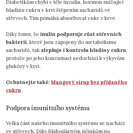
Diabetikům chybí v těle inzulín, hormon snižující
hladinu cukru v krvi štěpením sacharidů ve
střevech. Tím pomáhá absorbovat cukr z krve.
Díky tomu, že
inulin podporuje růst střevních
bakterií
, které jsou zapojeny do metabolismu
sacharidů, tak
zlepšuje i kontrolu hladiny cukru
,
protože po jeho konzumaci nedochází k výkyvům
glukózy v krvi.
Ochutnejte také:
Mangový sirup bez přidaného
cukru
Podpora imunitního systému
Velká část našeho imunitního systému se nachází
ve střevech. Díky blahodárným účinkům na