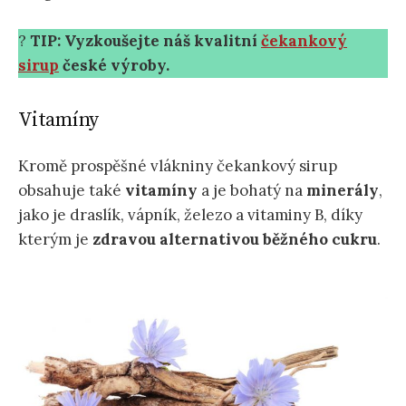
?
TIP: Vyzkoušejte náš kvalitní
čekankový
sirup
české výroby.
Vitamíny
Kromě prospěšné vlákniny čekankový sirup
obsahuje také
vitamíny
a je bohatý na
minerály
,
jako je draslík, vápník, železo a vitaminy B, díky
kterým je
zdravou alternativou běžného cukru
.