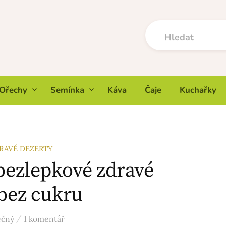
Ořechy
Semínka
Káva
Čaje
Kuchařky
RAVÉ DEZERTY
 bezlepkové zdravé
 bez cukru
/
ečný
1 komentář