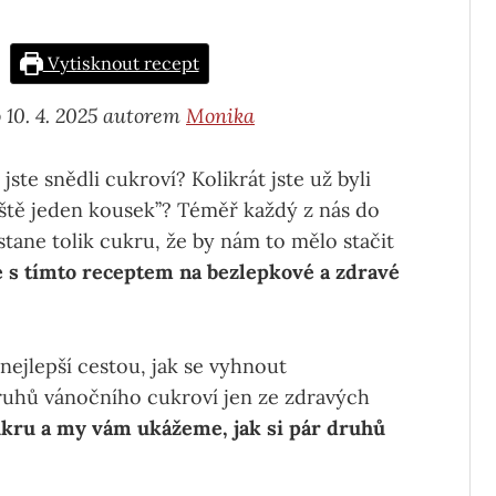
Vytisknout recept
 10. 4. 2025 autorem
Monika
ste snědli cukroví? Kolikrát jste už byli
ještě jeden kousek’’? Téměř každý z nás do
tane tolik cukru, že by nám to mělo stačit
é s tímto receptem na bezlepkové a zdravé
nejlepší cestou, jak se vyhnout
druhů vánočního cukroví jen ze zdravých
cukru a my vám ukážeme, jak si pár druhů