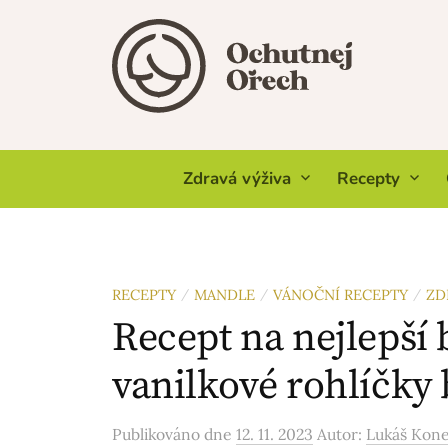
Skip
to
content
Zdravá výživa
Recepty
RECEPTY
MANDLE
VÁNOČNÍ RECEPTY
ZD
/
/
/
Recept na nejlepší
vanilkové rohlíčky
Publikováno
dne
12. 11. 2023
Autor:
Lukáš Kon