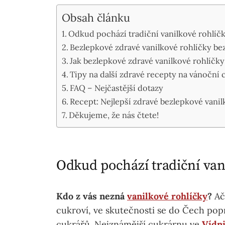
Obsah článku
Odkud pochází tradiční vanilkové rohlíč
Bezlepkové zdravé vanilkové rohlíčky bez
Jak bezlepkové zdravé vanilkové rohlíčky
Tipy na další zdravé recepty na vánoční 
FAQ – Nejčastější dotazy
Recept: Nejlepší zdravé bezlepkové vanil
Děkujeme, že nás čtete!
Odkud pochází tradiční van
Kdo z vás nezná
vanilkové rohlíčky
?
Ač
cukroví, ve skutečnosti se do Čech pop
cukrářů. Nejznámější cukrárnu ve
Vídn