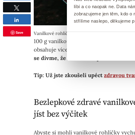
líbí a co naopak ne. Data n
zobrazujeme jen těm, kdo o n
Tweetnout
Sdílet
střílíme naslepo, děkujeme 
Save
Vanilkové rohlíčky nesmí na Vánoce chybět, hla
100 g vanilkových rohlíčků má průměrn
obsahuje více jak 30 g cukru.
To je zhru
se divme, že o Vánocích přibíráme 🙂
Tip: Už jste zkoušeli upéct
zdravou tva
Bezlepkové zdravé vanilkov
jíst bez výčitek
Abyste si mohli vanilkové rohlíčky vych