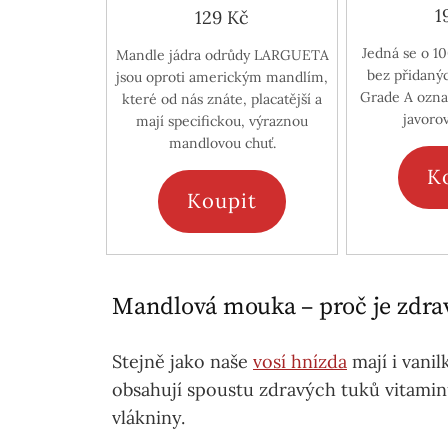
1
129 Kč
Jedná se o 1
Mandle jádra odrůdy LARGUETA
bez přidanýc
jsou oproti americkým mandlím,
Grade A ozna
které od nás znáte, placatější a
javoro
mají specifickou, výraznou
mandlovou chuť.
K
Koupit
Mandlová mouka – proč je zdra
Stejně jako naše
vosí hnízda
mají i vani
obsahují spoustu zdravých tuků vitamin
vlákniny.