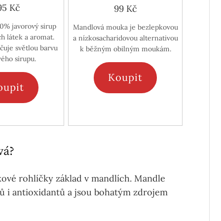
95 Kč
99 Kč
00% javorový sirup
Mandlová mouka je bezlepkovou
h látek a aromat.
a nízkosacharidovou alternativou
čuje světlou barvu
k běžným obilným moukám.
vého sirupu.
Koupit
oupit
vá?
lkové rohlíčky základ v mandlích. Mandle
ů i antioxidantů a jsou bohatým zdrojem