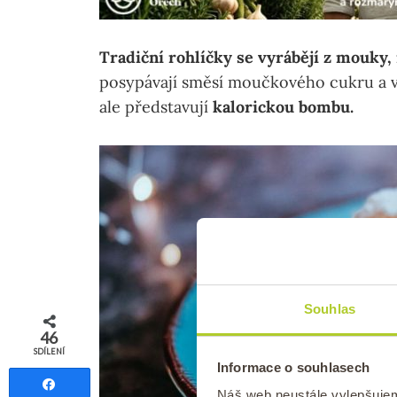
Tradiční rohlíčky se vyrábějí z mouky,
posypávají směsí moučkového cukru a va
ale představují
kalorickou bombu.
Souhlas
46
SDÍLENÍ
Informace o souhlasech
Sdílet
Náš web neustále vylepšuje