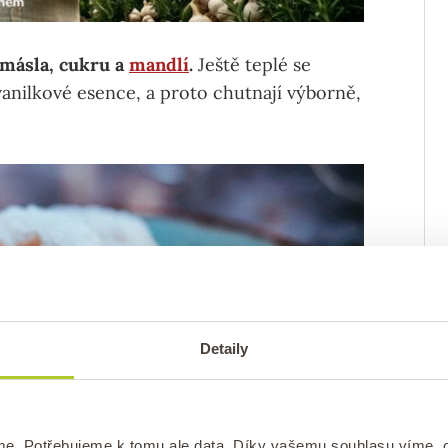
 másla, cukru a
mandlí
.
Ještě teplé se
nilkové esence, a proto chutnají výborně,
Detaily
me. Potřebujeme k tomu ale data. Díky vašemu souhlasu víme,