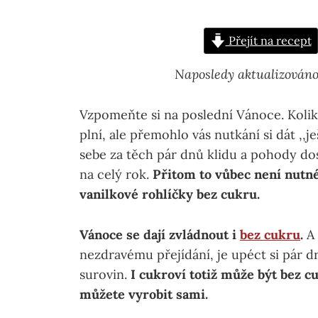
Přejít na recept
Naposledy aktualizováno
Vzpomeňte si na poslední Vánoce. Kolik j
plní, ale přemohlo vás nutkání si dát ‚‚
sebe za těch pár dnů klidu a pohody dos
na celý rok.
Přitom to vůbec není nutn
vanilkové rohlíčky bez cukru.
Vánoce se dají zvládnout i
bez cukru
.
A 
nezdravému přejídání, je upéct si pár 
surovin.
I cukroví totiž může být bez 
můžete vyrobit sami.