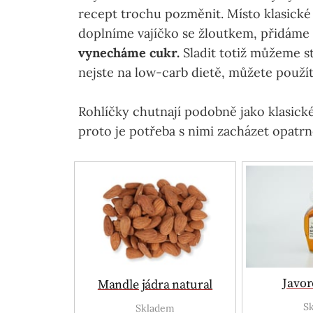
recept trochu pozměnit. Místo klasic
doplníme vajíčko se žloutkem, přidáme
vynecháme cukr.
Sladit totiž můžeme st
nejste na low-carb dietě, můžete použí
Rohlíčky chutnají podobně jako klasick
proto je potřeba s nimi zacházet opatrně
Javor
Mandle jádra natural
S
Skladem