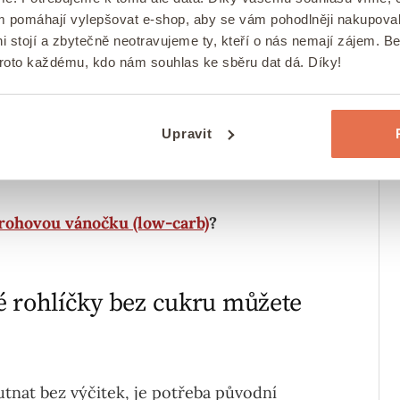
ám pomáhají vylepšovat e-shop, aby se vám pohodlněji nakupova
i stojí a zbytečně neotravujeme ty, kteří o nás nemají zájem. B
proto každému, kdo nám souhlas ke sběru dat dá. Díky!
vně ty bez cukru obalené v
kokosu
.
ou energetickou hodnotu okolo 1950 kJ a
Upravit
ba jedna kostka cukru na rohlíček. A pak
rohovou vánočku (low-carb)
?
é rohlíčky bez cukru můžete
utnat bez výčitek, je potřeba původní