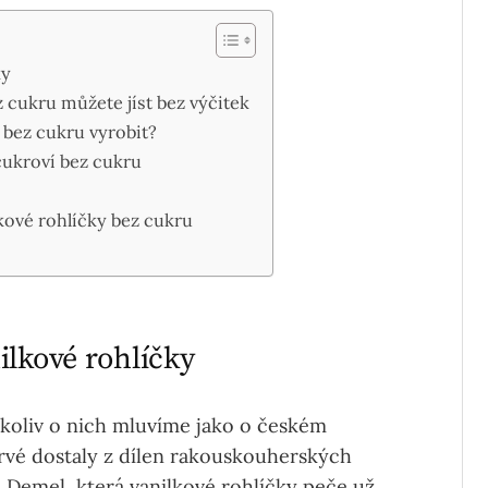
ky
 cukru můžete jíst bez výčitek
 bez cukru vyrobit?
cukroví bez cukru
kové rohlíčky bez cukru
ilkové rohlíčky
koliv o nich mluvíme jako o českém
rvé dostaly z dílen rakouskouherských
i
Demel, která vanilkové rohlíčky peče už