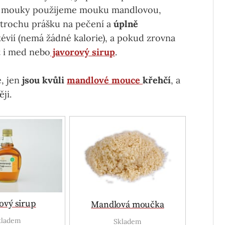
ké mouky použijeme mouku mandlovou,
 trochu prášku na pečení a
úplně
évií (nemá žádné kalorie), a pokud zrovna
t i med nebo
javorový sirup
.
é, jen
jsou kvůli
mandlové mouce
křehčí
, a
ji.
ový sirup
Mandlová moučka
kladem
Skladem