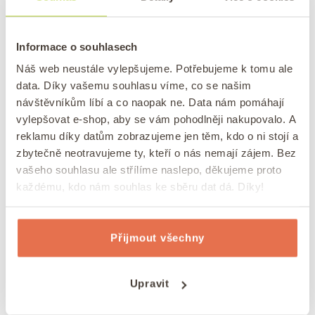
Pokud maso nejíte,
můžete si tento pokrm
Informace o souhlasech
připravit i s opečeným tofu nebo tempehem
. A
Náš web neustále vylepšujeme. Potřebujeme k tomu ale
pokud máte zálusk hlavně na arašídovou omáčku,
data. Díky vašemu souhlasu víme, co se našim
tak tu si můžete dát úplně k čemukoliv.
návštěvníkům líbí a co naopak ne. Data nám pomáhají
vylepšovat e-shop, aby se vám pohodlněji nakupovalo. A
TIP:
Nejlepší rýžový nákyp s ovocem
reklamu díky datům zobrazujeme jen těm, kdo o ni stojí a
zbytečně neotravujeme ty, kteří o nás nemají zájem. Bez
vašeho souhlasu ale střílíme naslepo, děkujeme proto
Do jakých receptů se hodí arašídy
každému, kdo nám souhlas ke sběru dat dá. Díky!
Možná vás překvapí, že arašídy nemusí být jen
Přijmout všechny
slané zobání na večer u televize. Skvěle se hodí do
sladkých i slaných receptů. Co z nich vaříme my?
Upravit
Dokonalé arašídové sušenky