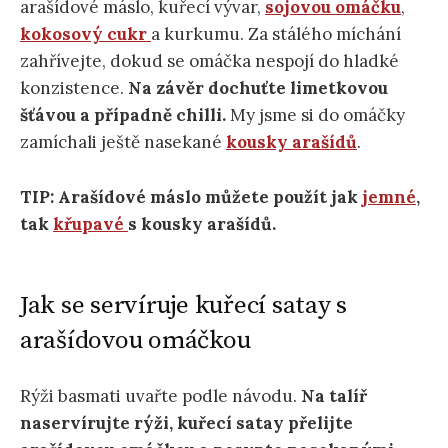
arašídové máslo, kuřecí vývar,
sojovou omáčku
,
kokosový cukr
a kurkumu. Za stálého míchání
zahřívejte, dokud se omáčka nespojí do hladké
konzistence.
Na závěr dochuťte limetkovou
šťávou a případně chilli.
My jsme si do omáčky
zamíchali ještě nasekané
kousky arašídů
.
TIP: Arašídové máslo můžete použít jak
jemné
,
tak
křupavé
s kousky arašídů.
Jak se servíruje kuřecí satay s
arašídovou omáčkou
Rýži basmati uvařte podle návodu.
Na talíř
naservírujte rýži, kuřecí satay přelijte