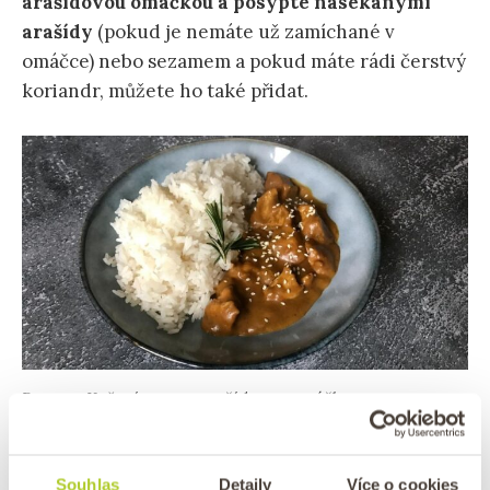
arašídovou omáčkou a posypte nasekanými
arašídy
(pokud je nemáte už zamíchané v
omáčce) nebo sezamem a pokud máte rádi čerstvý
koriandr, můžete ho také přidat.
Recept: Kuřecí satay s arašídovou omáčkou
Tipy pro vegetariány
Souhlas
Detaily
Více o cookies