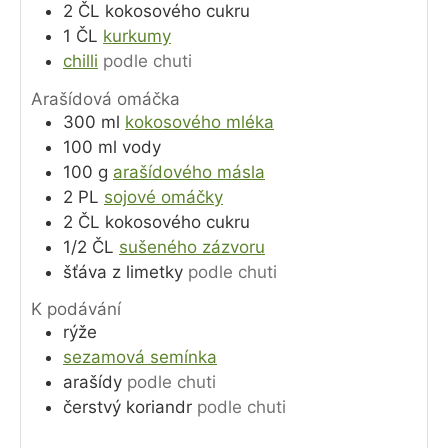
2
ČL
kokosového cukru
1
ČL
kurkumy
chilli
podle chuti
Arašídová omáčka
300
ml
kokosového mléka
100
ml
vody
100
g
arašídového másla
2
PL
sojové omáčky
2
ČL
kokosového cukru
1/2
ČL
sušeného zázvoru
šťáva z limetky
podle chuti
K podávání
rýže
sezamová semínka
arašídy
podle chuti
čerstvý koriandr
podle chuti