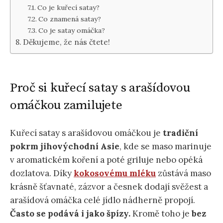
Co je kuřecí satay?
Co znamená satay?
Co je satay omáčka?
Děkujeme, že nás čtete!
Proč si kuřecí satay s arašídovou
omáčkou zamilujete
Kuřecí satay s arašídovou omáčkou je
tradiční
pokrm jihovýchodní Asie
, kde se maso marinuje
v aromatickém koření a poté griluje nebo opéká
dozlatova. Díky
kokosovému mléku
zůstává maso
krásně šťavnaté, zázvor a česnek dodají svěžest a
arašídová omáčka celé jídlo nádherně propojí.
Často se podává i jako špízy.
Kromě toho je
bez