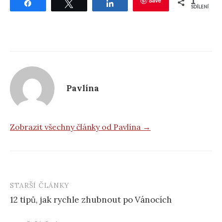
1
Save
Sdílet
Tweetnout
Sdílet
SDÍLENÍ
Pavlína
Zobrazit všechny články od Pavlína →
STARŠÍ ČLÁNKY
Post
12 tipů, jak rychle zhubnout po Vánocích
navigation