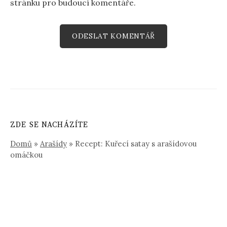
stránku pro budoucí komentáře.
ZDE SE NACHÁZÍTE
Domů
»
Arašídy
»
Recept: Kuřecí satay s arašídovou
omáčkou
Vyhledávání