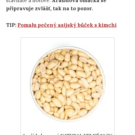
šťavnaté a hotové.
Arašídová omáčka se
připravuje zvlášť, tak na to pozor.
TIP:
Pomalu pečený asijský bůček s kimchi