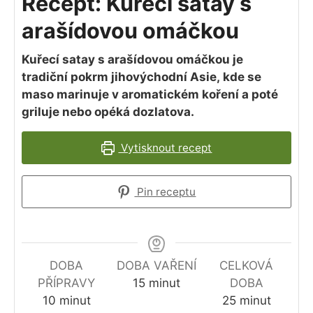
Recept: Kuřecí satay s
arašídovou omáčkou
Kuřecí satay s arašídovou omáčkou je
tradiční pokrm jihovýchodní Asie, kde se
maso marinuje v aromatickém koření a poté
griluje nebo opéká dozlatova.
Vytisknout recept
Pin receptu
DOBA
DOBA VAŘENÍ
CELKOVÁ
minutes
PŘÍPRAVY
15
minut
DOBA
minutes
minutes
10
minut
25
minut