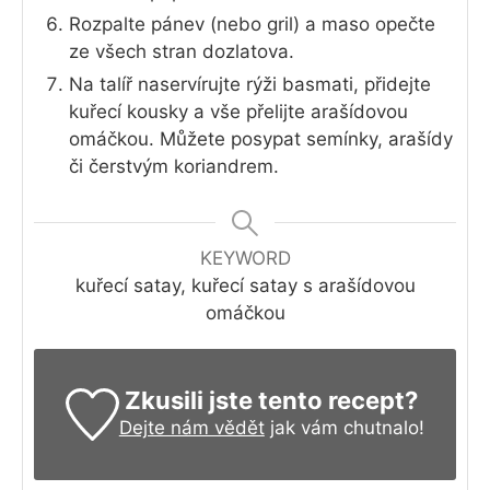
Rozpalte pánev (nebo gril) a maso opečte
ze všech stran dozlatova.
Na talíř naservírujte rýži basmati, přidejte
kuřecí kousky a vše přelijte arašídovou
omáčkou. Můžete posypat semínky, arašídy
či čerstvým koriandrem.
KEYWORD
kuřecí satay, kuřecí satay s arašídovou
omáčkou
Zkusili jste tento recept?
Dejte nám vědět
jak vám chutnalo!