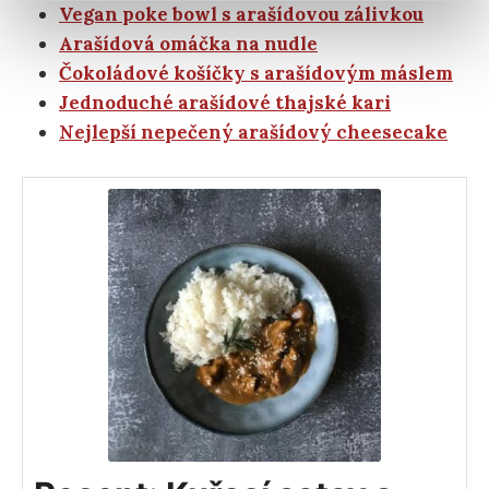
Vegan poke bowl s arašídovou zálivkou
Arašídová omáčka na nudle
Čokoládové košíčky s arašídovým máslem
Jednoduché arašídové thajské kari
Nejlepší nepečený arašídový cheesecake