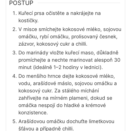
POSTUP
Kuřecí prsa očistěte a nakrájejte na
kostičky.
V misce smíchejte kokosové mléko, sojovou
omáčku, rybí omáčku, prolisovaný česnek,
zázvor, kokosový cukr a chilli.
Do marinády vložte kuřecí maso, důkladně
promíchejte a nechte marinovat alespoň 30
minut (ideálně 1–2 hodiny v lednici).
Do menšího hrnce dejte kokosové mléko,
vodu, arašídové máslo, sojovou omáčku a
kokosový cukr. Za stálého míchání
zahřívejte na mírném plameni, dokud se
omáčka nespojí do hladké a krémové
konzistence.
Arašídovou omáčku dochuťte limetkovou
šťávou a případně chilli.