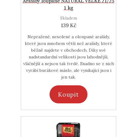
Arašídy loupané NATURAL VELKÉ 21/25
1 kg
Skladem
139 Kč
Nepražené, nesolené a oloupané arašídy,
které jsou mnohem větší než arašídy, které
běžně najdete v obchodech. Díky své
nadstandardní velikosti jsou lahodnější,
vláčnější a nejsou tak tvrdé. Snadno se z nich
vyrábí burákové máslo, ale vynikající jsou i
jen tak.
Koupit