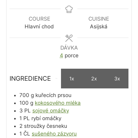
COURSE
CUISINE
Hlavní chod
Asijská
DÁVKA
4
porce
INGREDIENCE
1x
2x
3x
700
g
kuřecích prsou
100
g
kokosového mléka
3
PL
sojové omáčky
1
PL
rybí omáčky
2
stroužky česneku
1
ČL
sušeného zázvoru