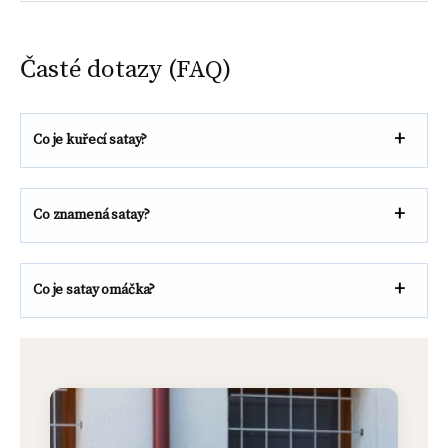
Časté dotazy (FAQ)
Co je kuřecí satay?
Co znamená satay?
Co je satay omáčka?