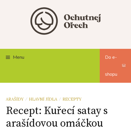
Skip
to
content
Menu
Do e-
shopu
ARAŠÍDY
HLAVNÍ JÍDLA
RECEPTY
/
/
Recept: Kuřecí satay s
arašídovou omáčkou