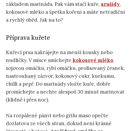
základem marináda. Pak vám stačí kuře,
arašídy
,
kokosové mléko a špetka koření a máte netradiční
a rychlý oběd. Jak na to?
Příprava kuřete
Kuřecí prsa nakrájejte na menší kousky nebo
nudličky. V misce smíchejte
kokosové mléko
,
sojovou omáčku, rybí omáčku, prolisovaný česnek,
nastrouhaný zázvor, kokosový cukr, kurkumu,
chilli a pepř. Do marinády vložte kuře, dobře
promíchejte a nechte alespoň 30 minut marinovat
(klidně i přes noc).
Na rozpálené pánvi nebo grilu maso opečte
dozlatova ze všech stran, dokud není krásně