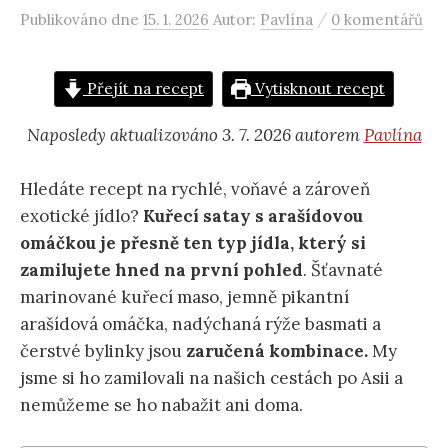
/
Publikováno
dne
15. 1. 2026
Autor:
Pavlína
0 komentářů
Přejít na recept
Vytisknout recept
Naposledy aktualizováno 3. 7. 2026 autorem
Pavlína
Hledáte recept na rychlé, voňavé a zároveň
exotické jídlo?
Kuřecí satay s arašídovou
omáčkou je přesně ten typ jídla, který si
zamilujete hned na první pohled
. Šťavnaté
marinované kuřecí maso, jemně pikantní
arašídová omáčka, nadýchaná rýže basmati a
čerstvé bylinky jsou
zaručená kombinace.
My
jsme si ho zamilovali na našich cestách po Asii a
nemůžeme se ho nabažit ani doma.