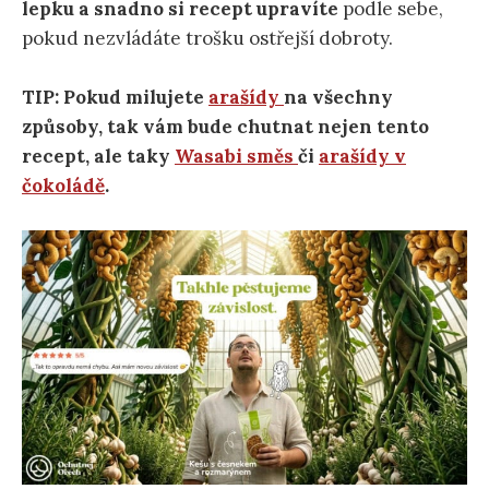
lepku a snadno si recept upravíte
podle sebe,
pokud nezvládáte trošku ostřejší dobroty.
TIP: Pokud milujete
arašídy
na všechny
způsoby, tak vám bude chutnat nejen tento
recept, ale taky
Wasabi směs
či
arašídy v
čokoládě
.