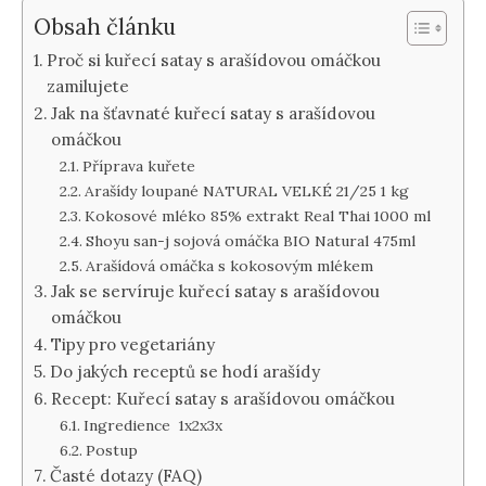
Obsah článku
Proč si kuřecí satay s arašídovou omáčkou
zamilujete
Jak na šťavnaté kuřecí satay s arašídovou
omáčkou
Příprava kuřete
Arašídy loupané NATURAL VELKÉ 21/25 1 kg
Kokosové mléko 85% extrakt Real Thai 1000 ml
Shoyu san-j sojová omáčka BIO Natural 475ml
Arašídová omáčka s kokosovým mlékem
Jak se servíruje kuřecí satay s arašídovou
omáčkou
Tipy pro vegetariány
Do jakých receptů se hodí arašídy
Recept: Kuřecí satay s arašídovou omáčkou
Ingredience 1x2x3x
Postup
Časté dotazy (FAQ)