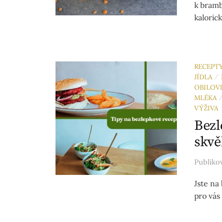
k bramb
kaloric
RECEPT
JÍDLA
/
OBILOV
MLÉKA
VÝŽIVA
Bezl
skvě
Publik
Jste na
pro vás