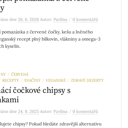
ky
/
ováno
dne
26. 6. 2026
Autor:
Pavlína
0 komentářů
í pomazánka z červené čočky, kešu a lněného
Veganský recept plný bílkovin, vlákniny a omega-3
h kyselin.
INY
ČERVENÁ
/
RECEPTY
SVAČINY
VEGANSKÉ
ZDRAVÉ DEZERTY
/
/
/
/
cí čočkové chipsy s
nkami
/
ováno
dne
24. 8. 2025
Autor:
Pavlína
0 komentářů
lujete chipsy? Pokud hledáte zdravější alternativu