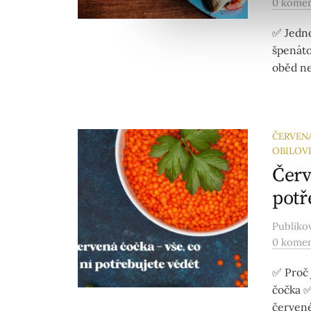
0 kome
✅ Jedno
špenáto
oběd ne
ČERVEN
OBILOV
Červ
potř
Publik
0 kome
✅ Proč 
čočka ✅
červen