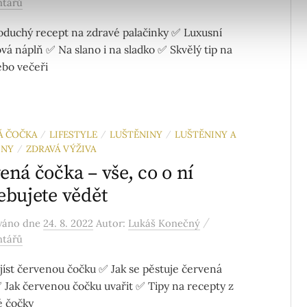
ntářů
duchý recept na zdravé palačinky ✅ Luxusní
vá náplň ✅ Na slano i na sladko ✅ Skvělý tip na
bo večeři
Á ČOČKA
LIFESTYLE
LUŠTĚNINY
LUŠTĚNINY A
/
/
/
INY
ZDRAVÁ VÝŽIVA
/
ená čočka – vše, co o ní
ebujete vědět
/
ováno
dne
24. 8. 2022
Autor:
Lukáš Konečný
ntářů
jíst červenou čočku ✅ Jak se pěstuje červená
 Jak červenou čočku uvařit ✅ Tipy na recepty z
é čočky