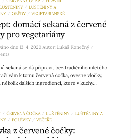
Y
ČERVENÁ ČOČKA
HLAVNÍ
/
/
LUŠTĚNINY
LUŠTĚNINY A
/
INY
OBĚDY
VEGETARIÁNSKÉ
/
/
pt: domácí sekaná z červené
y pro vegetariány
/
ováno
dne
13. 4. 2020
Autor:
Lukáš Konečný
ents
ená sekaná se dá připravit bez tradičního mletého
tačí vám k tomu červená čočka, ovesné vločky,
několik dalších ingrediencí, které v kuchy...
Y
ČERVENÁ ČOČKA
LUŠTĚNINY
LUŠTĚNINY A
/
/
/
INY
POLÉVKY
VEČEŘE
/
/
vka z červené čočky: