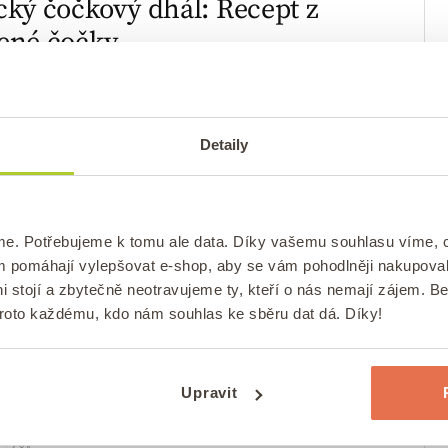
cký čočkový dhál: Recept z
ené čočky
/
ováno
dne
2. 8. 2023
Autor:
Pavlína
0 komentářů
t na indický dhál z červené čočky ✅ Veganský
Detaily
dhál ✅ Jak připravit vynikající indický dhál ✅
me. Potřebujeme k tomu ale data. Díky vašemu souhlasu víme,
Y
ČERVENÁ ČOČKA
HLAVNÍ
/
/
ám pomáhají vylepšovat e-shop, aby se vám pohodlněji nakupova
LUŠTĚNINY
LUŠTĚNINY A
/
i stojí a zbytečně neotravujeme ty, kteří o nás nemají zájem. B
INY
OBĚDY
VEČEŘE
VEGANSKÉ
VEGETARIÁNSK
/
/
/
/
proto každému, kdo nám souhlas ke sběru dat dá. Díky!
činky na slano z červené
y plněné špenátem
Upravit
/
ováno
dne
19. 10. 2022
Autor:
Lukáš Konečný