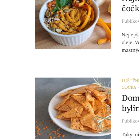
čoč
Publik
Nejlepš
oleje. 
mastnýc
LUŠTĚN
ČOČKA
Domá
byli
Publik
Taky mi