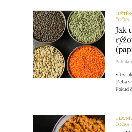
LUŠTĚN
ČOČKA
Jak 
rýžo
(pap
Publik
Víte, j
třeba v
Pokud č
HLAVNÍ 
ČOČKA