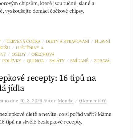
orovým chipsům, které jsou tučné, slané a
ké, vyzkoušejte domácí čočkové chipsy.
Y
ČERVENÁ ČOČKA
DIETY A STRAVOVÁNÍ
HLAVNÍ
/
/
/
KEŠU
LUŠTĚNINY A
/
INY
OBĚDY
OŘECHOVÁ
/
/
POLÉVKY
QUINOA
SALÁTY
SNÍDANĚ
ZDRAVÁ
/
/
/
/
/
epkové recepty: 16 tipů na
lá jídla
/
ováno
dne
20. 3. 2025
Autor:
Monika
0 komentářů
 bezlepkové dietě a nevíte, co si pořád vařit? Máme
 16 tipů na skvělé bezlepkové recepty.