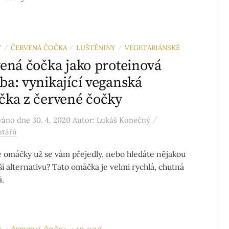
Y
ČERVENÁ ČOČKA
LUŠTĚNINY
VEGETARIÁNSKÉ
/
/
/
ená čočka jako proteinová
a: vynikající veganská
ka z červené čočky
/
ováno
dne
30. 4. 2020
Autor:
Lukáš Konečný
ntářů
é omáčky už se vám přejedly, nebo hledáte nějakou
ší alternativu? Tato omáčka je velmi rychlá, chutná
á.