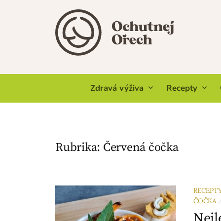
Skip
to
content
Zdravá výživa
Recepty
Rubrika:
Červená čočka
RECEPT
ČOČKA
Nejl