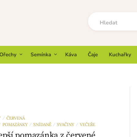
Ořechy
Semínka
Káva
Čaje
Kuchařky
Y
ČERVENÁ
/
POMAZÁNKY
SNÍDANĚ
SVAČINY
VEČEŘE
/
/
/
/
epší pomazánka z červené