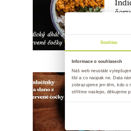
Indi
červ
Publik
✅ Recep
Souhlas
indický 
Informace o souhlasech
Náš web neustále vylepšuje
RECEPT
líbí a co naopak ne. Data n
JÍDLA
/
zobrazujeme jen těm, kdo o n
OBILOV
střílíme naslepo, děkujeme 
É
Pala
čočk
Publik