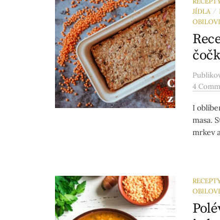
RECEPT
JÍDLA
/
OBILOV
Rece
čočk
Publik
4 Comm
I oblíb
masa. S
mrkev a 
RECEPT
OBILOV
Polé