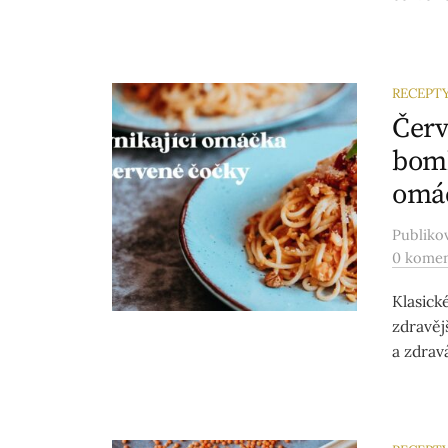
RECEPT
Červ
bomb
omáč
Publik
0 kome
Klasick
zdravěj
a zdrav