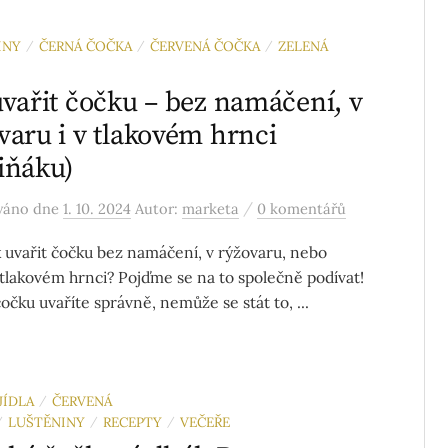
INY
ČERNÁ ČOČKA
ČERVENÁ ČOČKA
ZELENÁ
/
/
/
uvařit čočku – bez namáčení, v
varu i v tlakovém hrnci
iňáku)
/
ováno
dne
1. 10. 2024
Autor:
marketa
0 komentářů
ak uvařit čočku bez namáčení, v rýžovaru, nebo
 tlakovém hrnci? Pojďme se na to společně podívat!
očku uvaříte správně, nemůže se stát to, ...
JÍDLA
ČERVENÁ
/
LUŠTĚNINY
RECEPTY
VEČEŘE
/
/
/