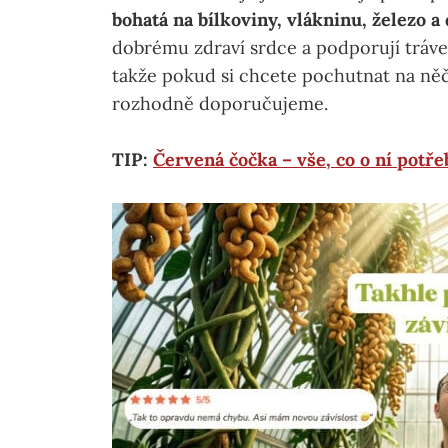
bohatá na bílkoviny, vlákninu, železo a 
dobrému zdraví srdce a podporují tráve
takže pokud si chcete pochutnat na n
rozhodně doporučujeme.
TIP:
Červená čočka – vše, co o ní potře