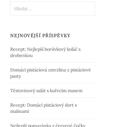
Vyhledávání
NEJNOVĚJŠÍ PŘÍSPĚVKY
Recept: Nejlepší borůvkový koláč s
drobenkou
Domácí pistáciová zmrzlina z pistáciové
pasty
Těstovinový salát s kuřecím masem
Recept: Domácí pistáciový dort s
malinami
Nejlepší pomazánka z červené čočky