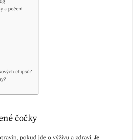
00g
y a pečení
čkových chipsů?
sy?
vené čočky
travin, pokud jde o výživu a zdraví.
Je