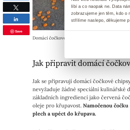
líbí a co naopak ne. Data n
zobrazujeme jen těm, kdo o n
Tweetnout
Sdílet
střílíme naslepo, děkujeme 
Save
Domácí čočkové chipsy
Jak připravit domácí čočko
Jak se připravují domácí čočkové chips
nevyžaduje žádné speciální kulinářské d
základních ingrediencí jako červená čoč
oleje pro křupavost.
Namočenou čočku st
plech a upéct do křupava.