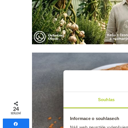
Souhlas
24
SDÍLENÍ
Informace o souhlasech
Sdílet
Náš web neustále vylepšuje