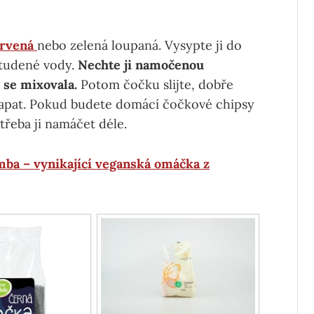
ervená
nebo zelená loupaná. Vysypte ji do
studené vody.
Nechte ji namočenou
e se mixovala.
Potom čočku slijte, dobře
apat. Pokud budete domácí čočkové chipsy
třeba ji namáčet déle.
mba – vynikající veganská omáčka z