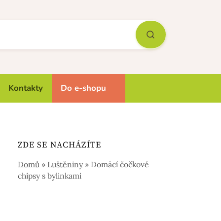
Kontakty
Do e-shopu
ZDE SE NACHÁZÍTE
Domů
»
Luštěniny
»
Domácí čočkové
chipsy s bylinkami