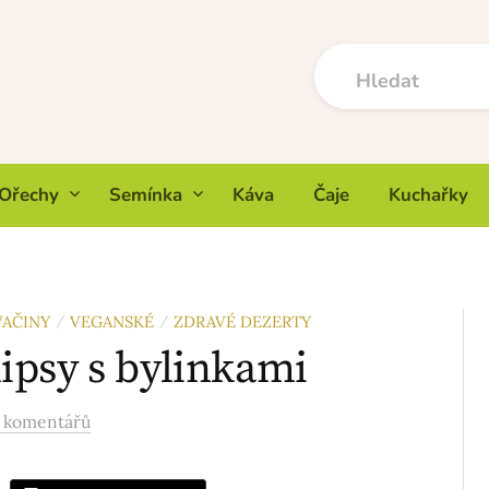
Ořechy
Semínka
Káva
Čaje
Kuchařky
VAČINY
VEGANSKÉ
ZDRAVÉ DEZERTY
/
/
ipsy s bylinkami
 komentářů