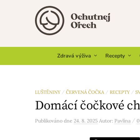
Skip
to
content
Zdravá výživa
Recepty
LUŠTĚNINY
ČERVENÁ ČOČKA
RECEPTY
S
/
/
/
Domácí čočkové ch
/
Publikováno
dne
24. 8. 2025
Autor:
Pavlína
0