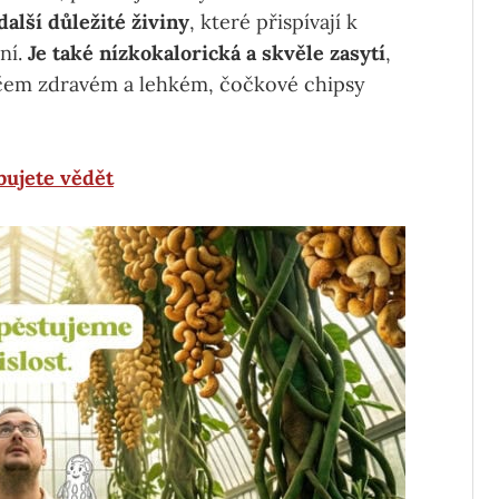
další důležité živiny
, které přispívají k
ní.
Je také nízkokalorická a skvěle zasytí
,
ěčem zdravém a lehkém, čočkové chipsy
bujete vědět