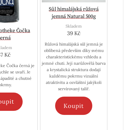
Sůl himalájská růžová
jemná Natural 500g
Skladem
otheke Čočka
39 Kč
černá
Růžová himalájská sůl jemná je
kladem
oblíbená především díky svému
37 Kč
charakteristickému vzhledu a
jemné chuti. Její narůžovělá barva
ke Čočka černá je
a krystalická struktura dodají
chle se uvaří. Je
každému pokrmu vizuální
nápadité a chutné
atraktivitu a ozvláštní jakýkoli
okrmy.
servírovaný talíř.
oupit
Koupit