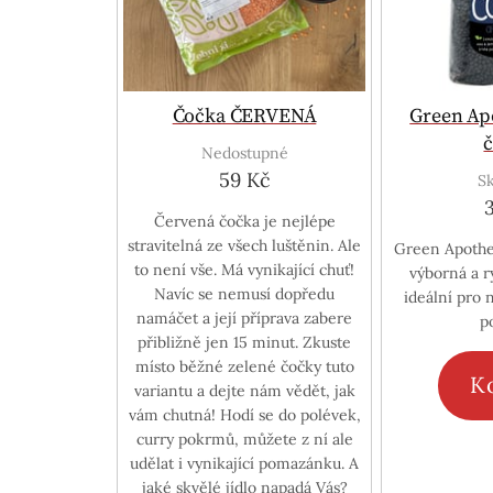
Čočka ČERVENÁ
Green Ap
Nedostupné
59 Kč
S
Červená čočka je nejlépe
stravitelná ze všech luštěnin. Ale
Green Apothe
to není vše. Má vynikající chuť!
výborná a ry
Navíc se nemusí dopředu
ideální pro 
namáčet a její příprava zabere
p
přibližně jen 15 minut. Zkuste
místo běžné zelené čočky tuto
K
variantu a dejte nám vědět, jak
vám chutná! Hodí se do polévek,
curry pokrmů, můžete z ní ale
udělat i vynikající pomazánku. A
jaké skvělé jídlo napadá Vás?