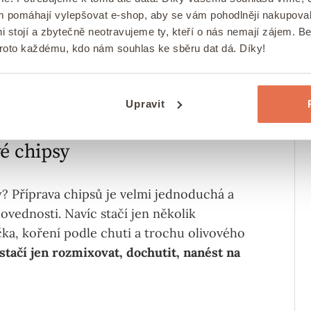
ám pomáhají vylepšovat e-shop, aby se vám pohodlněji nakupova
i stojí a zbytečně neotravujeme ty, kteří o nás nemají zájem. B
proto každému, kdo nám souhlas ke sběru dat dá. Díky!
Upravit
vé chipsy
y? Příprava chipsů je velmi jednoduchá a
ovednosti. Navíc stačí jen několik
ka, koření podle chuti a trochu olivového
ačí jen rozmixovat, dochutit, nanést na