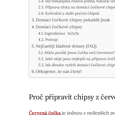
Sůl himalájská růžová jemná Natural 5
Příprava těsta na domácí čočkové chips
Kořenění a další pečení chipsů
Domácí čočkové chipsy pokaždé jinak
Domácí čočkové chipsy
Ingredience 1x2x3x
Postup
Nejčastěji kladené dotazy (FAQ)
Můžu použít jinou čočku než červenou?
Jaké oleje jsou nejlepší na přípravu čo
Jak dlouho vydrží domácí čočkové chip
Děkujeme, že nás čtete!
Proč připravit chipsy z čer
Červená čočka
je jednou z nejlepších po