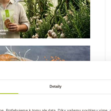
Detaily
me. Potřebujeme k tomu ale data. Díky vašemu souhlasu víme,