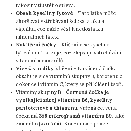
rakoviny tlustého střeva.
Obsah kyseliny fytové
– Tato látka může
zhoršovat vstřebávání železa, zinku a
vápníku, což může vést k nedostatku
minerálních látek.
Naklíčení čočky
– Klíčením se kyselina
fytová neutralizuje, což zlepšuje vstřebávání
vitamínů a minerálů.
Více živin díky klíčení
– Naklíčená čočka
obsahuje více vitamínů skupiny B, karotenu a
dokonce i vitamín C, který se při klíčení tvoří.
Vitamíny skupiny B –
Červená čočka je
vynikající zdroj vitamínu B6, kyseliny
pantotenové a thiaminu.
Vařená červená
čočka má
358 mikrogramů vitamínu B9
, také
známého jako
folát
. Konzumace pouze