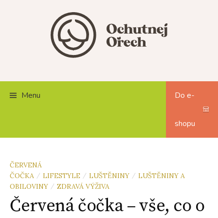
Skip
to
content
Menu
Do e-
shopu
ČERVENÁ
ČOČKA
LIFESTYLE
LUŠTĚNINY
LUŠTĚNINY A
/
/
/
OBILOVINY
ZDRAVÁ VÝŽIVA
/
Červená čočka – vše, co o