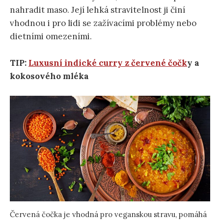
nahradit maso. Její lehká stravitelnost ji činí
vhodnou i pro lidi se zažívacími problémy nebo
dietními omezeními.
TIP:
Luxusní indické curry z červené čočk
y a
kokosového mléka
Červená čočka je vhodná pro veganskou stravu, pomáhá