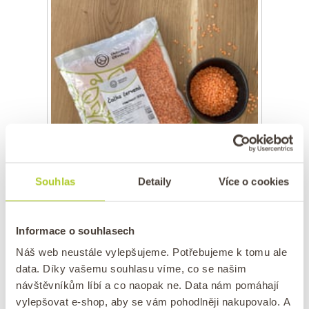
Souhlas
Detaily
Více o cookies
Čočka ČERVENÁ
Informace o souhlasech
Nedostupné
59 Kč
Náš web neustále vylepšujeme. Potřebujeme k tomu ale
data. Díky vašemu souhlasu víme, co se našim
Červená čočka je nejlépe stravitelná ze
návštěvníkům líbí a co naopak ne. Data nám pomáhají
všech luštěnin.Ale to není vše. Má vynikající
vylepšovat e-shop, aby se vám pohodlněji nakupovalo. A