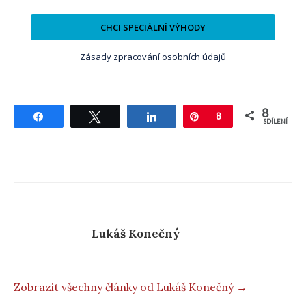
CHCI SPECIÁLNÍ VÝHODY
Zásady zpracování osobních údajů
8
Sdílet
Tweetnout
Sdílet
Pin
8
SDÍLENÍ
Lukáš Konečný
Zobrazit všechny články od Lukáš Konečný →