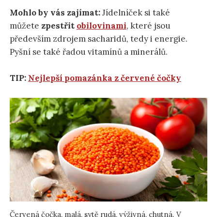
Mohlo by vás zajímat:
Jídelníček si také
můžete
zpestřit
obilovinami
, které jsou
především zdrojem sacharidů, tedy i energie.
Pyšní se také řadou vitamínů a minerálů.
TIP:
Nejlepší pomazánka z červené čočky
Červená čočka, malá, sytě rudá, výživná, chutná. V