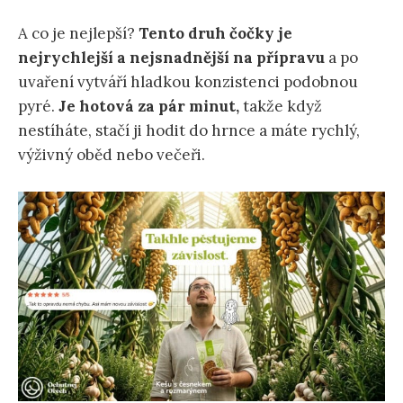
A co je nejlepší?
Tento druh čočky je
nejrychlejší a nejsnadnější na přípravu
a po
uvaření vytváří hladkou konzistenci podobnou
pyré.
Je hotová za pár minut,
takže když
nestíháte, stačí ji hodit do hrnce a máte rychlý,
výživný oběd nebo večeři.