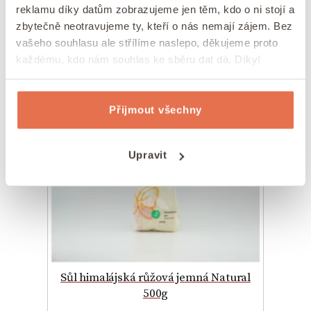
chuť! Je bohatým zdrojem vlákniny a bílkovin.
reklamu díky datům zobrazujeme jen těm, kdo o ni stojí a
Navíc se nemusí dopředu namáčet a její
zbytečně neotravujeme ty, kteří o nás nemají zájem. Bez
příprava zabere přibližně jen 15 minut.
vašeho souhlasu ale střílíme naslepo, děkujeme proto
každému, kdo nám souhlas ke sběru dat dá. Díky!
Nedostupné
Přijmout všechny
Upravit
Sůl himalájská růžová jemná Natural
500g