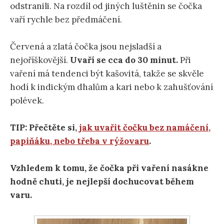
odstranili. Na rozdíl od jiných luštěnin se čočka
vaří rychle bez předmáčení.
Červená a zlatá čočka jsou nejsladší a
nejoříškovější.
Uvaří se cca do 30 minut.
Při
vaření má tendenci být kašovitá, takže se skvěle
hodí k indickým dhalům a kari nebo k zahušťování
polévek.
TIP: Přečtěte si,
jak uvařit čočku bez namáčení,
papiňáku, nebo třeba v rýžovaru
.
Vzhledem k tomu, že čočka při vaření nasákne
hodně chuti, je nejlepší dochucovat během
varu.