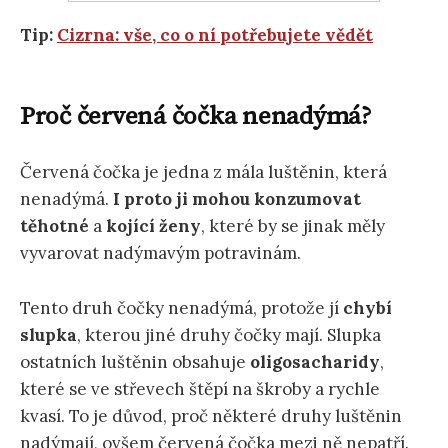
Tip:
Cizrna: vše, co o ní potřebujete vědět
Proč červená čočka nenadýmá?
Červená čočka je jedna z mála luštěnin, která
nenadýmá.
I proto ji mohou konzumovat
těhotné
a
kojící ženy
, které by se jinak měly
vyvarovat nadýmavým potravinám.
Tento druh čočky nenadýmá, protože jí
chybí
slupka
, kterou jiné druhy čočky mají. Slupka
ostatních luštěnin obsahuje
oligosacharidy
,
které se ve střevech štěpí na škroby a rychle
kvasí. To je důvod, proč některé druhy luštěnin
nadýmají, ovšem červená čočka mezi ně nepatří.