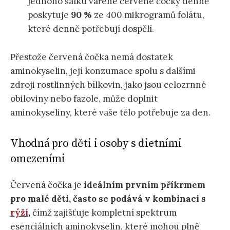
jednoho šálku vařené červené čočky denně
poskytuje
90 %
ze 400 mikrogramů folátu,
které denně potřebují dospělí.
Přestože červená čočka nemá dostatek
aminokyselin, její konzumace spolu s dalšími
zdroji rostlinných bílkovin, jako jsou celozrnné
obiloviny nebo fazole, může doplnit
aminokyseliny, které vaše tělo potřebuje za den.
Vhodná pro děti i osoby s dietními
omezeními
Červená čočka je
ideálním prvním příkrmem
pro malé děti, často se podává v kombinaci s
rýží
,
čímž zajišťuje kompletní spektrum
esenciálních aminokyselin, které mohou plně