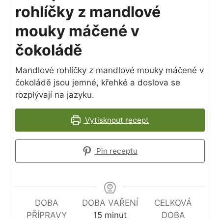
rohlíčky z mandlové
mouky máčené v
čokoládě
Mandlové rohlíčky z mandlové mouky máčené v
čokoládě jsou jemné, křehké a doslova se
rozplývají na jazyku.
Vytisknout recept
Pin receptu
DOBA
DOBA VAŘENÍ
CELKOVÁ
minutes
PŘÍPRAVY
15
minut
DOBA