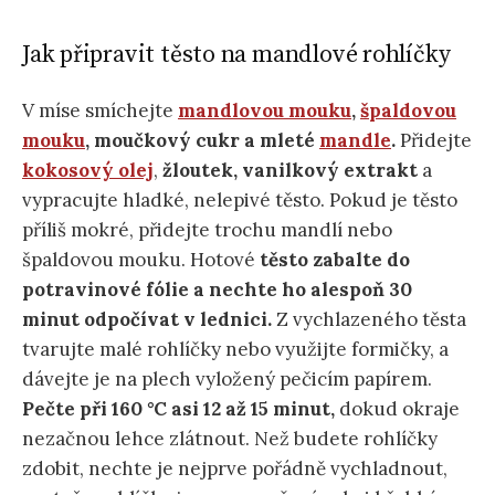
Jak připravit těsto na mandlové rohlíčky
V míse smíchejte
mandlovou mouku
,
špaldovou
mouku
, moučkový cukr a mleté
mandle
.
Přidejte
kokosový olej
,
žloutek, vanilkový extrakt
a
vypracujte hladké, nelepivé těsto. Pokud je těsto
příliš mokré, přidejte trochu mandlí nebo
špaldovou mouku. Hotové
těsto zabalte do
potravinové fólie a nechte ho alespoň 30
minut odpočívat v lednici.
Z vychlazeného těsta
tvarujte malé rohlíčky nebo využijte formičky, a
dávejte je na plech vyložený pečicím papírem.
Pečte při 160 °C asi 12 až 15 minut,
dokud okraje
nezačnou lehce zlátnout. Než budete rohlíčky
zdobit, nechte je nejprve pořádně vychladnout,