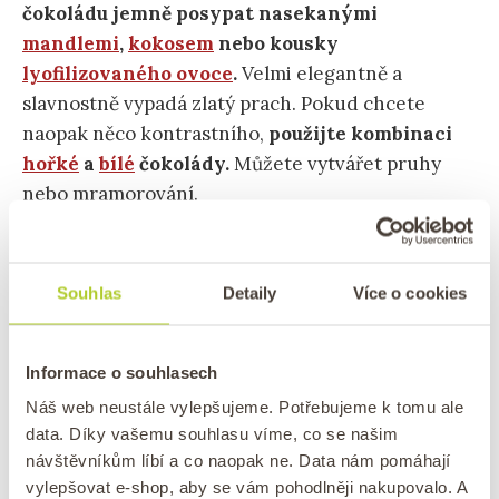
čokoládu jemně posypat nasekanými
mandlemi
,
kokosem
nebo kousky
lyofilizovaného ovoce
.
Velmi elegantně a
slavnostně vypadá zlatý prach. Pokud chcete
naopak něco kontrastního,
použijte kombinaci
hořké
a
bílé
čokolády.
Můžete vytvářet pruhy
nebo mramorování.
Jak uchovávat mandlové rohlíčky
Souhlas
Detaily
Více o cookies
Mandlové rohlíčky máčené v čokoládě
nejlépe
Informace o souhlasech
chutnají po 2–3 dnech
, kdy se všechny chutě
propojí a rohlíčky získají vláčnost. Mandlové
Náš web neustále vylepšujeme. Potřebujeme k tomu ale
data. Díky vašemu souhlasu víme, co se našim
rohlíčky uchovávejte v uzavíratelné dóze na
návštěvníkům líbí a co naopak ne. Data nám pomáhají
chladném a suchém místě.
Takto uchované vám
vylepšovat e-shop, aby se vám pohodlněji nakupovalo. A
vydrží až 3 týdny
.
Mandlové rohlíčky si