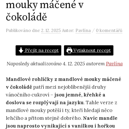
mouky máčené v
čokoládě
/
Publikováno
dne
2. 12. 2025
Autor:
Pavlína
0 komentářů
Přejít na recept
Vytisknout recept
Naposledy aktualizováno 4. 12. 2025 autorem
Pavlína
Mandlové rohlíčky
z mandlové mouky
máčené
v čokoládě
patří mezi nejoblíbenější druhy
vánočního cukroví –
jsou jemné, křehké a
doslova se rozplývají na jazyku
. Tahle verze z
mandlové mouky potěší i ty, kteří hledají něco
lehčího a přitom stejně dobrého.
Navíc mandle
jsou naprosto vynikající s vanilkou i hořkou