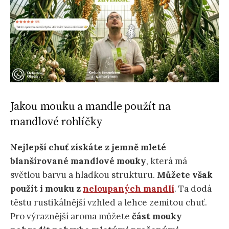
Jakou mouku a mandle použít na
mandlové rohlíčky
Nejlepší chuť získáte z jemně mleté
blanšírované mandlové mouky
, která má
světlou barvu a hladkou strukturu.
Můžete však
použít i mouku z
neloupaných mandlí
. Ta dodá
těstu rustikálnější vzhled a lehce zemitou chuť.
Pro výraznější aroma můžete
část mouky