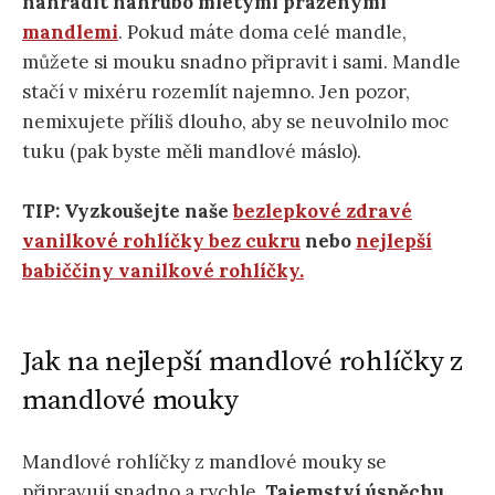
nahradit nahrubo mletými praženými
mandlemi
. Pokud máte doma celé mandle,
můžete si mouku snadno připravit i sami. Mandle
stačí v mixéru rozemlít najemno. Jen pozor,
nemixujete příliš dlouho, aby se neuvolnilo moc
tuku (pak byste měli mandlové máslo).
TIP: Vyzkoušejte naše
bezlepkové zdravé
vanilkové rohlíčky bez cukru
nebo
nejlepší
babiččiny vanilkové rohlíčky.
Jak na nejlepší mandlové rohlíčky z
mandlové mouky
Mandlové rohlíčky z mandlové mouky se
připravují snadno a rychle.
Tajemství úspěchu