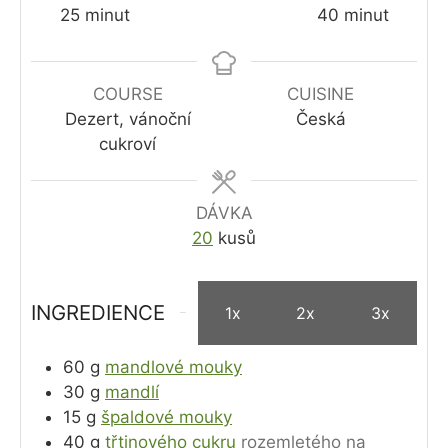
minutes
minutes
25
minut
40
minut
COURSE
CUISINE
Dezert, vánoční
Česká
cukroví
DÁVKA
20
kusů
INGREDIENCE
1x
2x
3x
60
g
mandlové mouky
30
g
mandlí
15
g
špaldové mouky
40
g
třtinového cukru
rozemletého na