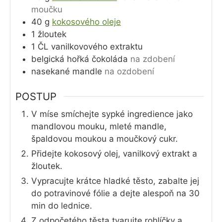
moučku
40
g
kokosového oleje
1
žloutek
1
ČL
vanilkovového extraktu
belgická hořká čokoláda
na zdobení
nasekané mandle
na ozdobení
POSTUP
V míse smíchejte sypké ingredience jako
mandlovou mouku, mleté mandle,
špaldovou moukou a moučkový cukr.
Přidejte kokosový olej, vanilkový extrakt a
žloutek.
Vypracujte krátce hladké těsto, zabalte jej
do potravinové fólie a dejte alespoň na 30
min do lednice.
Z odpočetého těsta tvarujte rohlíčky a