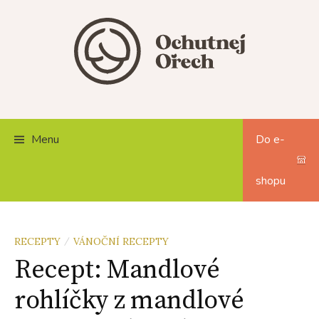
Skip
to
content
Menu
Do e-
shopu
RECEPTY
VÁNOČNÍ RECEPTY
/
Recept: Mandlové
rohlíčky z mandlové