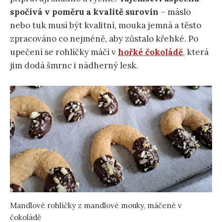
spočívá v poměru a kvalitě surovin
– máslo
nebo tuk musí být kvalitní, mouka jemná a těsto
zpracováno co nejméně, aby zůstalo křehké. Po
upečení se rohlíčky máčí v
hořké čokoládě
, která
jim dodá šmrnc i nádherný lesk.
Mandlové rohlíčky z mandlové mouky, máčené v
čokoládě