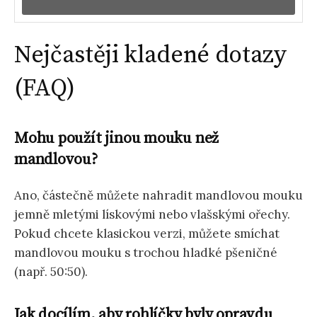
Nejčastěji kladené dotazy
(FAQ)
Mohu použít jinou mouku než
mandlovou?
Ano, částečně můžete nahradit mandlovou mouku
jemně mletými lískovými nebo vlašskými ořechy.
Pokud chcete klasickou verzi, můžete smíchat
mandlovou mouku s trochou hladké pšeničné
(např. 50:50).
Jak docílím, aby rohlíčky byly opravdu