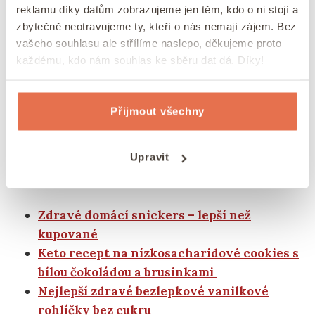
reklamu díky datům zobrazujeme jen těm, kdo o ni stojí a
můžete také upéct dopředu a zamrazit.
zbytečně neotravujeme ty, kteří o nás nemají zájem. Bez
vašeho souhlasu ale střílíme naslepo, děkujeme proto
každému, kdo nám souhlas ke sběru dat dá. Díky!
Vyzkoušejte naše další sladké
recepty z mandlové mouky
Přijmout všechny
Hledáte další recepty z mandlové mouky? My
ořechové mouky používáme často, proto u nás
Upravit
najdete spoustu receptů.
Zdravé domácí snickers – lepší než
kupované
Keto recept na nízkosacharidové cookies s
bílou čokoládou a brusinkami
Nejlepší zdravé bezlepkové vanilkové
rohlíčky bez cukru