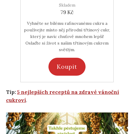
Skladem
79 Kč
Vyhněte se bílému rafinovanému cukru a
používejte místo něj přírodní třtinový cukr,
který je navíc chuťově mnohem lepší!
Oslaďte si život s našim třtinovým cukrem
světlým.
Koupit
Tip:
5 nejlepších receptů na zdravé vánoční
cukroví
.