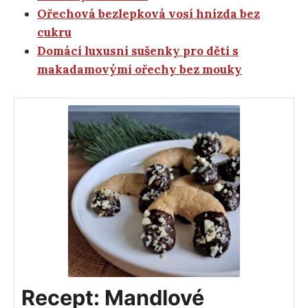
Ořechová bezlepková vosí hnízda bez
cukru
Domácí luxusní sušenky pro děti s
makadamovými ořechy bez mouky
Recept: Mandlové