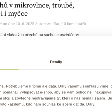
hů v mikrovlnce, troubě,
i i myčce
/
ováno
dne
20. 6. 2025
Autor:
Anežka
0 komentářů
ání vlašských ořechů na sucho je osvědčený
jak prodloužit jejich trvanlivost na 1-2 roky a
 je před žluknutím i škůdci. Přečtěte si, jak ...
Detaily
ZENÉ
áciové tiramisu bez vajec:
me. Potřebujeme k tomu ale data. Díky vašemu souhlasu víme,
lý recept ze Sicílie
ám pomáhají vylepšovat e-shop, aby se vám pohodlněji nakupova
i stojí a zbytečně neotravujeme ty, kteří o nás nemají zájem. B
/
ováno
dne
23. 5. 2025
Autor:
lucie
0 komentářů
proto každému, kdo nám souhlas ke sběru dat dá. Díky!
okonalý pistáciový dezert jsem si přivezla ze