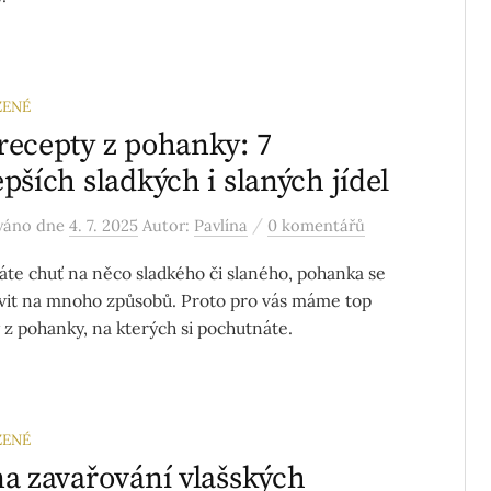
ZENÉ
recepty z pohanky: 7
epších sladkých i slaných jídel
/
ováno
dne
4. 7. 2025
Autor:
Pavlína
0 komentářů
áte chuť na něco sladkého či slaného, pohanka se
vit na mnoho způsobů. Proto pro vás máme top
 z pohanky, na kterých si pochutnáte.
ZENÉ
na zavařování vlašských