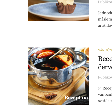
Publik
Jednodu
máslem:
arašído
VÁNOČN
Rece
červ
Publik
✅ Recep
vánoční
svařáke