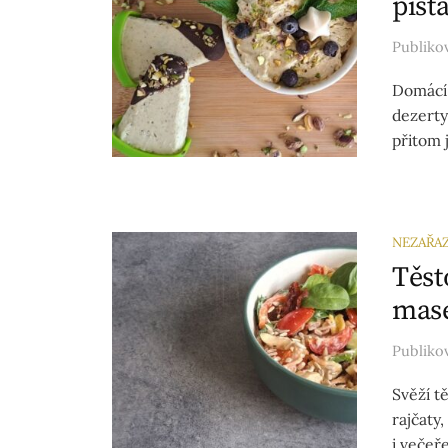
pist
Publik
Domácí 
dezerty,
přitom 
NEZAŘA
Těst
mas
Publik
Svěží t
rajčaty
i večeře