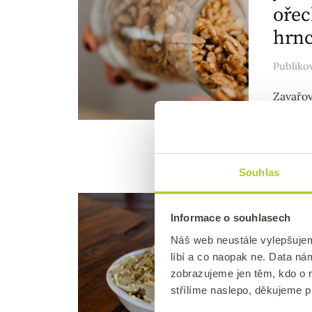
ořec
hrnc
Publik
Zavařov
způsob, 
ochránit
Souhlas
NEZAŘA
Informace o souhlasech
Pist
Náš web neustále vylepšuje
Rych
líbí a co naopak ne. Data n
zobrazujeme jen těm, kdo o n
Publik
střílíme naslepo, děkujeme 
Tento d