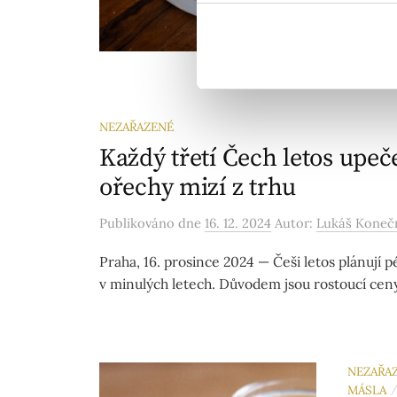
Sicílie.
nejsou 
NEZAŘAZENÉ
Každý třetí Čech letos upeč
ořechy mizí z trhu
Publikováno
dne
16. 12. 2024
Autor:
Lukáš Koneč
Praha, 16. prosince 2024 — Češi letos plánují 
v minulých letech. Důvodem jsou rostoucí ceny 
NEZAŘA
MÁSLA