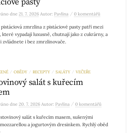
áciové pasty
/
ováno
dne
21. 7. 2026
Autor:
Pavlína
0 komentářů
pistáciová zmrzlina z pistáciové pasty patří mezi
 které vypadají luxusně, chutnají jako z cukrárny, a
ji zvládnete i bez zmrzlinovače.
ZENÉ
OBĚDY
RECEPTY
SALÁTY
VEČEŘE
/
/
/
/
ovinový salát s kuřecím
em
/
ováno
dne
20. 7. 2026
Autor:
Pavlína
0 komentářů
ěstovinový salát s kuřecím masem, sušenými
, mozzarellou a jogurtovým dresinkem. Rychlý oběd
.