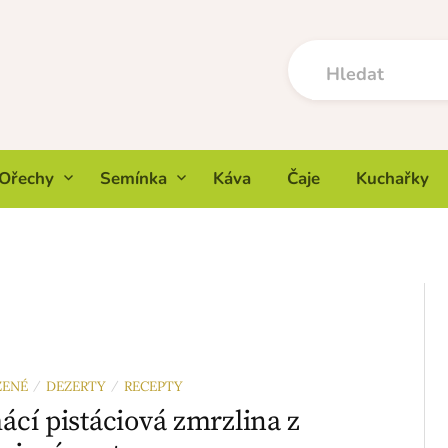
Ořechy
Semínka
Káva
Čaje
Kuchařky
ZENÉ
DEZERTY
RECEPTY
/
/
cí pistáciová zmrzlina z