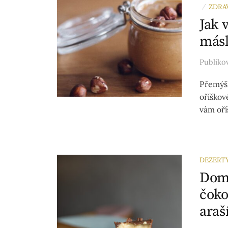
ZDRA
/
Jak 
másl
Publik
Přemýšl
oříškov
vám oříš
DEZERT
Domá
čoko
ara