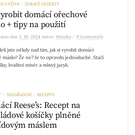
VÁ VÝŽIVA
ZDRAVÉ DEZERTY
/
vyrobit domácí ořechové
o + tipy na použití
/
ováno
dne
2. 10. 2024
Autor:
Monika
0 komentářů
eli jste někdy nad tím, jak si vyrobit domácí
é máslo? Že ne? Je to opravdu jednoduché. Stačí
ky, kvalitní mixér a mlsný jazyk.
Y
NEZAŘAZENÉ
RECEPTY
/
/
cí Reese’s: Recept na
ládové košíčky plněné
šídovým máslem