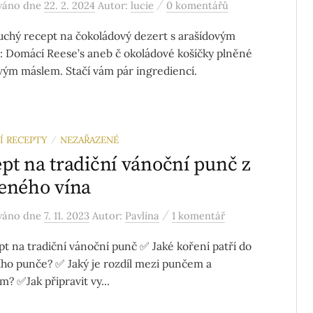
/
ováno
dne
22. 2. 2024
Autor:
lucie
0 komentářů
chý recept na čokoládový dezert s arašídovým
 Domácí Reese’s aneb č okoládové košíčky plněné
vým máslem. Stačí vám pár ingrediencí.
Í RECEPTY
NEZAŘAZENÉ
/
pt na tradiční vánoční punč z
eného vína
/
ováno
dne
7. 11. 2023
Autor:
Pavlína
1 komentář
t na tradiční vánoční punč ✅ Jaké koření patří do
ho punče? ✅ Jaký je rozdíl mezi punčem a
m? ✅Jak připravit vy...