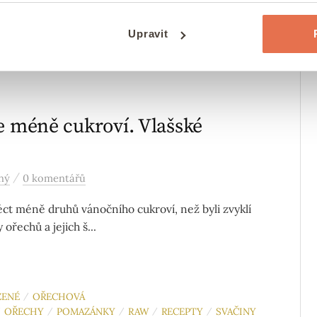
 Pistáciové tiramisu, které je hotové za 10 minut,
v krému vejce a každého jím ohromíte.
Upravit
e méně cukroví. Vlašské
/
ný
0 komentářů
péct méně druhů vánočního cukroví, než byli zvyklí
ořechů a jejich š...
ZENÉ
OŘECHOVÁ
/
OŘECHY
POMAZÁNKY
RAW
RECEPTY
SVAČINY
/
/
/
/
/