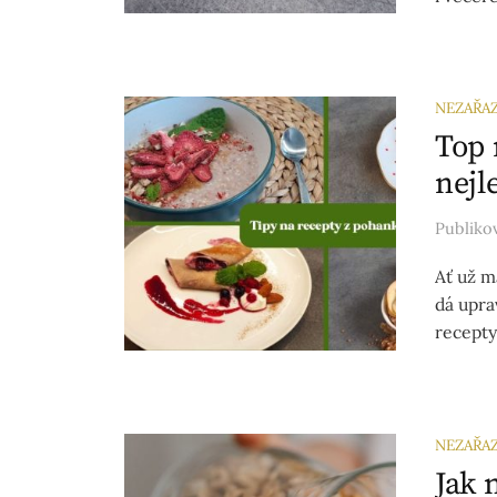
NEZAŘA
Top 
nejl
Publik
Ať už m
dá upra
recepty
NEZAŘA
Jak 