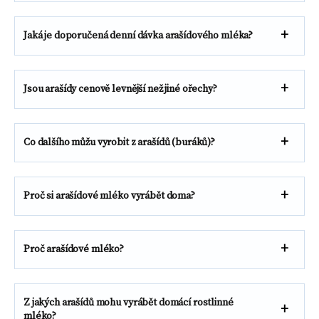
Jaká je doporučená denní dávka arašídového mléka?
Jsou arašídy cenově levnější než jiné ořechy?
Co dalšího můžu vyrobit z arašídů (buráků)
?
Proč si arašídové mléko vyrábět doma?
Proč arašídové mléko?
Z jakých arašídů mohu vyrábět domácí rostlinné
mléko?