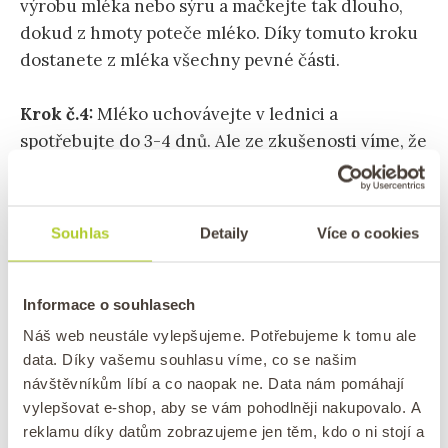
výrobu mléka nebo sýru a mačkejte tak dlouho,
dokud z hmoty poteče mléko. Díky tomuto kroku
dostanete z mléka všechny pevné části.
Krok č.4:
Mléko uchovávejte v lednici a
spotřebujte do 3-4 dnů. Ale ze zkušenosti víme, že
tak dlouho doma stejně nevydrží 😉
TIP:
Pokud se vám v mléko v ledničce oddělí (voda
Souhlas
Detaily
Více o cookies
nahoře, bílá hmota na dně), vůbec se nelekejte. U
čerstvých rostlinných mlék bez přísad je to běžný jev.
Pouze mléko před použitím protřepejte.
Informace o souhlasech
Náš web neustále vylepšujeme. Potřebujeme k tomu ale
data. Díky vašemu souhlasu víme, co se našim
Jak si pochutnat na domácím
návštěvníkům líbí a co naopak ne. Data nám pomáhají
vylepšovat e-shop, aby se vám pohodlněji nakupovalo. A
arašídovém mléku?
reklamu díky datům zobrazujeme jen těm, kdo o ni stojí a