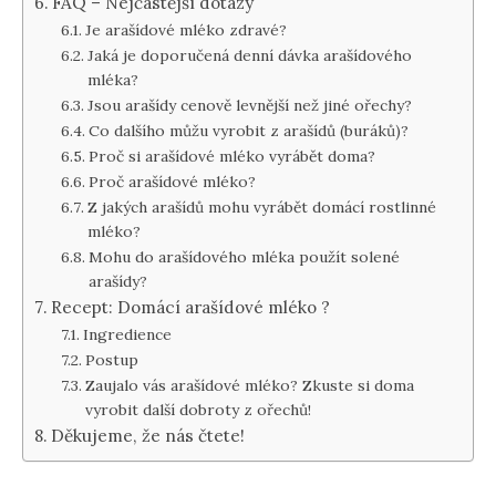
FAQ – Nejčastější dotazy
Je arašídové mléko zdravé?
Jaká je doporučená denní dávka arašídového
mléka?
Jsou arašídy cenově levnější než jiné ořechy?
Co dalšího můžu vyrobit z arašídů (buráků)?
Proč si arašídové mléko vyrábět doma?
Proč arašídové mléko?
Z jakých arašídů mohu vyrábět domácí rostlinné
mléko?
Mohu do arašídového mléka použít solené
arašídy?
Recept: Domácí arašídové mléko ?
Ingredience
Postup
Zaujalo vás arašídové mléko? Zkuste si doma
vyrobit další dobroty z ořechů!
Děkujeme, že nás čtete!