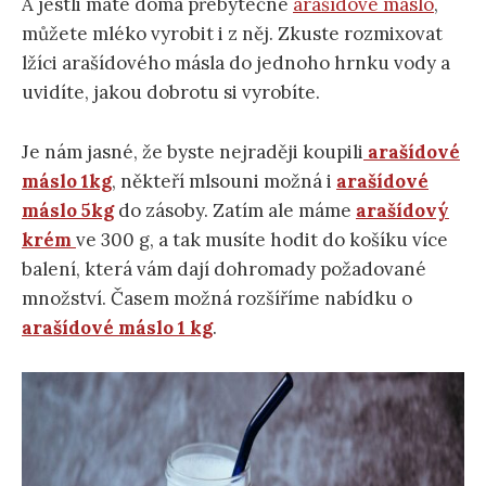
A jestli máte doma přebytečné
arašídové máslo
,
můžete mléko vyrobit i z něj. Zkuste rozmixovat
lžíci arašídového másla do jednoho hrnku vody a
uvidíte, jakou dobrotu si vyrobíte.
Je nám jasné, že byste nejraději koupili
arašídové
máslo 1kg
, někteří mlsouni možná i
arašídové
máslo 5kg
do zásoby. Zatím ale máme
arašídový
krém
ve 300 g, a tak musíte hodit do košíku více
balení, která vám dají dohromady požadované
množství. Časem možná rozšíříme nabídku o
arašídové máslo 1 kg
.