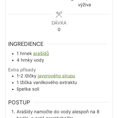
výživa
DÁVKA
0
INGREDIENCE
1
hrnek
arašídů
4
hrnky
vody
Extra přísady
1-2
lžičky
javorového sirupu
1
lžička
vanilkového extraktu
špetka soli
POSTUP
Arašídy namočte do vody alespoň na 8