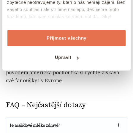
zbytečně neotravujeme ty, kteří o nás nemají zájem. Bez
Mléko z arašídů se skvěle hodí do kaší, pro
vašeho souhlasu ale střílíme naslepo, děkujeme proto
pečení dezertů nebo jen tak do kávy.
Pokud
každému, kdo nám souhlas ke sběru dat dá. Díky!
chcete zkusit něco nového, arašídy si skvěle hodí
do koktejlů. Zkuste si doma namíchat koktejl s
Přijmout všechny
arašídovým mlékem nebo
arašídovým máslem
.
Tip:
Pokud jste ještě nezkoušeli
domácí
Upravit
burákové máslo
, je pravý čas to změnit!
Tato
původem americká pochoutka si rychle získává
své fanoušky i v Evropě.
FAQ – Nejčastější dotazy
Je arašídové mléko zdravé?