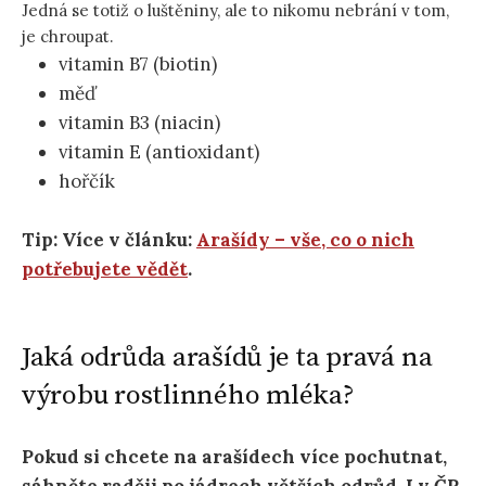
Jedná se totiž o luštěniny, ale to nikomu nebrání v tom,
je chroupat.
vitamin B7 (biotin)
měď
vitamin B3 (niacin)
vitamin E (antioxidant)
hořčík
Tip: Více v článku:
Arašídy – vše, co o nich
potřebujete vědět
.
Jaká odrůda arašídů je ta pravá na
výrobu rostlinného mléka?
Pokud si chcete na arašídech více pochutnat,
sáhněte raději po jádrech větších odrůd.
I v ČR