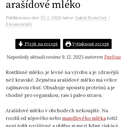
arašídové mléko
/
Publikováno
dne
25. 2. 2020
Autor:
Lukáš Konečný
0 komentářů
Přejít na recept
Vytisknout recept
Naposledy aktualizováno 9. 12. 2025 autorem
Pavlína
Rostlinné mléko, je levné na výrobu a je zdravější
než kravské. Zejména arašídové mléko má velice
zajímavou chuť. Obsahuje spoustu proteinů a je
vhodné pro veganskou, raw i paleo stravu.
Arašídové mléko v obchodech nekoupíte. Na
rozdíl od sójového nebo
mandlového mléka
totiž
není tolik rozšířené a oblibu si mezi lidmi získává