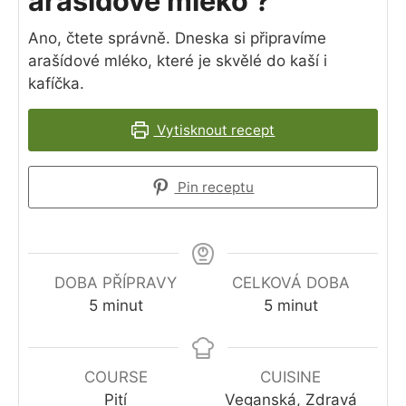
arašídové mléko ?
Ano, čtete správně. Dneska si připravíme
arašídové mléko, které je skvělé do kaší i
kafíčka.
Vytisknout recept
Pin receptu
DOBA PŘÍPRAVY
CELKOVÁ DOBA
minutes
minutes
5
minut
5
minut
COURSE
CUISINE
Pití
Veganská, Zdravá