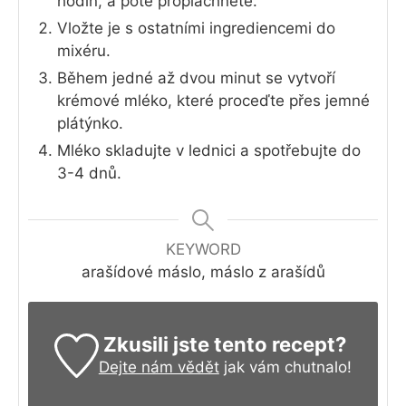
hodin, a poté propláchněte.
Vložte je s ostatními ingrediencemi do
mixéru.
Během jedné až dvou minut se vytvoří
krémové mléko, které proceďte přes jemné
plátýnko.
Mléko skladujte v lednici a spotřebujte do
3-4 dnů.
KEYWORD
arašídové máslo, máslo z arašídů
Zkusili jste tento recept?
Dejte nám vědět
jak vám chutnalo!