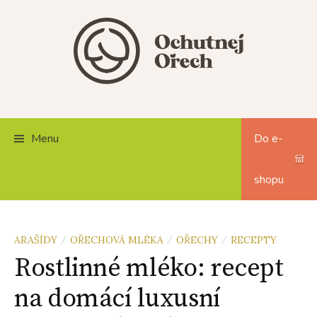
Skip
to
content
Menu
Do e-
shopu
ARAŠÍDY
OŘECHOVÁ MLÉKA
OŘECHY
RECEPTY
/
/
/
Rostlinné mléko: recept
na domácí luxusní