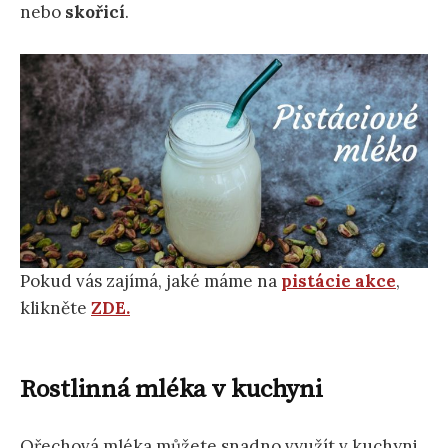
nebo
skořicí
.
Pokud vás zajímá, jaké máme na
pistácie akce
,
klikněte
ZDE.
Rostlinná mléka v kuchyni
Ořechová mléka můžete snadno využít v kuchyni