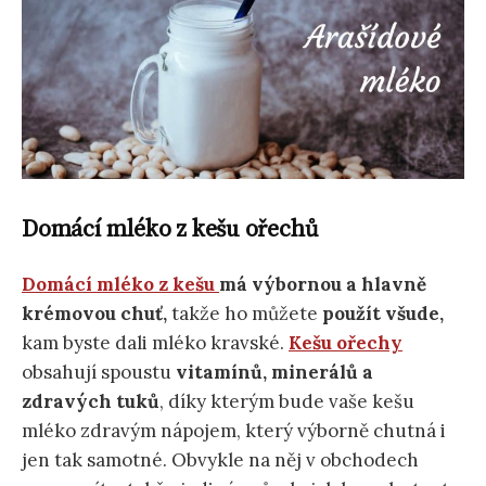
Domácí mléko z kešu ořechů
Domácí mléko z kešu
má
výbornou a hlavně
krémovou chuť,
takže ho můžete
použít všude,
kam byste dali mléko kravské.
Kešu ořechy
obsahují spoustu
vitamínů, minerálů a
zdravých tuků
, díky kterým bude vaše kešu
mléko zdravým nápojem, který výborně chutná i
jen tak samotné. Obvykle na něj v obchodech