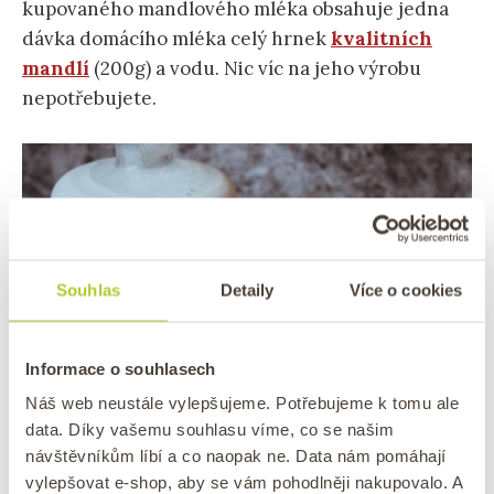
kupovaného mandlového mléka obsahuje jedna
dávka domácího mléka celý hrnek
kvalitních
mandlí
(200g) a vodu. Nic víc na jeho výrobu
nepotřebujete.
Souhlas
Detaily
Více o cookies
Informace o souhlasech
Náš web neustále vylepšujeme. Potřebujeme k tomu ale
Domácí kokosové mléko
data. Díky vašemu souhlasu víme, co se našim
návštěvníkům líbí a co naopak ne. Data nám pomáhají
vylepšovat e-shop, aby se vám pohodlněji nakupovalo. A
Domácí kokosové mléko
je
exotický nápoj s