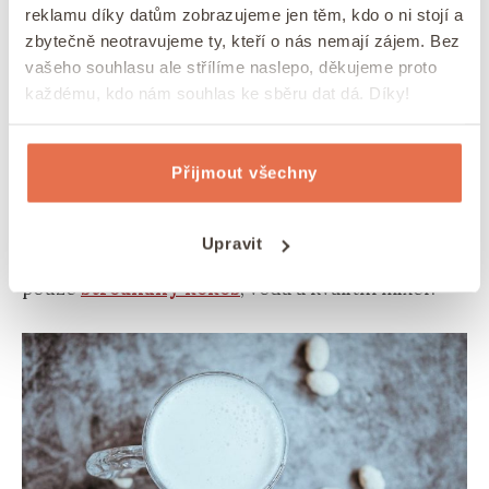
reklamu díky datům zobrazujeme jen těm, kdo o ni stojí a
bohatou a krémovou chutí.
Je hojně využíváno
v
zbytečně neotravujeme ty, kteří o nás nemají zájem. Bez
asijské kuchyni
, zejména při přípravě
indického
vašeho souhlasu ale střílíme naslepo, děkujeme proto
kari
a kokosových dezertů. Kokosové mléko
každému, kdo nám souhlas ke sběru dat dá. Díky!
dodává pokrmům exotický nádech a je zdrojem
zdravých tuků, vitamínů a minerálů.
Přijmout všechny
Kokosové mléko patří k
nejjednodušším a
nejlevnějším rostlinným mlékům, které si
Upravit
můžete připravit doma
. K výrobě vám postačí
pouze
strouhaný kokos
, voda a kvalitní mixér.