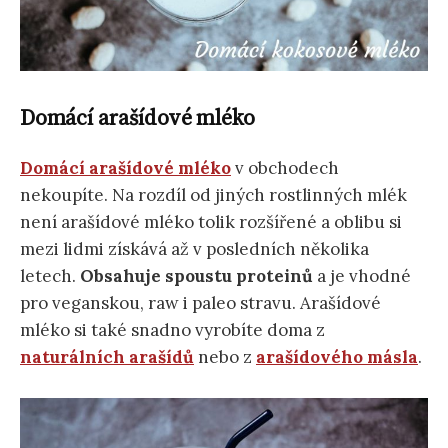
Domácí arašídové mléko
Domácí arašídové mléko
v obchodech
nekoupíte. Na rozdíl od jiných rostlinných mlék
není arašídové mléko tolik rozšířené a oblibu si
mezi lidmi získává až v posledních několika
letech.
Obsahuje spoustu proteinů
a je vhodné
pro veganskou, raw i paleo stravu. Arašídové
mléko si také snadno vyrobíte doma z
naturálních arašídů
nebo z
arašídového másla
.