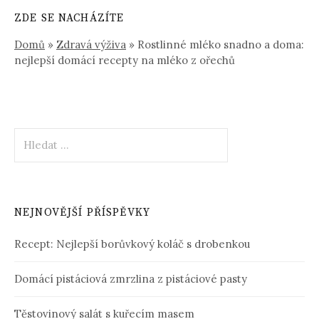
ZDE SE NACHÁZÍTE
Domů
»
Zdravá výživa
»
Rostlinné mléko snadno a doma:
nejlepší domácí recepty na mléko z ořechů
Vyhledávání
NEJNOVĚJŠÍ PŘÍSPĚVKY
Recept: Nejlepší borůvkový koláč s drobenkou
Domácí pistáciová zmrzlina z pistáciové pasty
Těstovinový salát s kuřecím masem