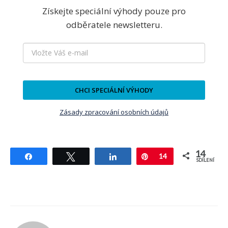
Získejte speciální výhody pouze pro
odběratele newsletteru.
CHCI SPECIÁLNÍ VÝHODY
Zásady zpracování osobních údajů
14
Sdílet
Tweetnout
Sdílet
Pin
14
SDÍLENÍ