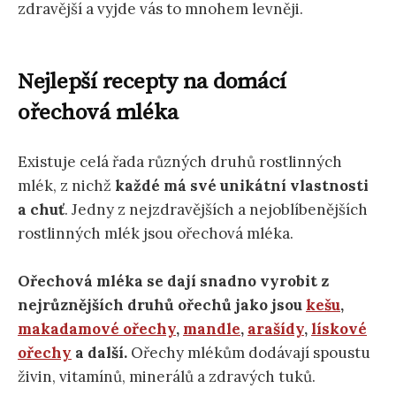
zdravější a vyjde vás to mnohem levněji.
Nejlepší recepty na domácí
ořechová mléka
Existuje celá řada různých druhů rostlinných
mlék, z nichž
každé má své unikátní vlastnosti
a chuť
. Jedny z nejzdravějších a nejoblíbenějších
rostlinných mlék jsou ořechová mléka.
Ořechová mléka se dají snadno vyrobit z
nejrůznějších druhů ořechů jako jsou
kešu
,
makadamové ořechy
,
mandle
,
arašídy
,
lískové
ořechy
a další.
Ořechy mlékům dodávají spoustu
živin, vitamínů, minerálů a zdravých tuků.