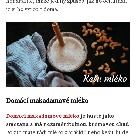
nenarazíte, takže jediný způsob, jak ho ochutnat,
je si ho vyrobit doma.
Domácí makadamové mléko
Domácí makadamové mléko
je husté jako
smetana a má nezaměnitelnou, krémovou chuť.
Pokud máte rádi mléko z arašídů nebo kešu, bude