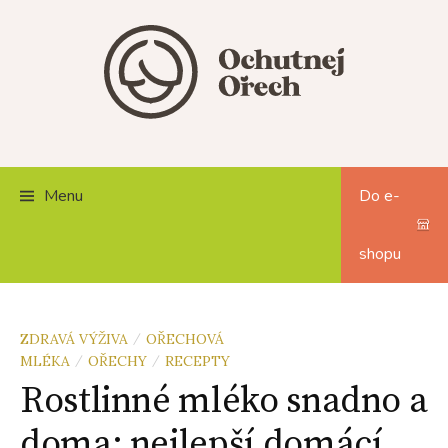
Skip
to
content
Menu
Do e-
shopu
ZDRAVÁ VÝŽIVA
OŘECHOVÁ
/
MLÉKA
OŘECHY
RECEPTY
/
/
Rostlinné mléko snadno a
doma: nejlepší domácí