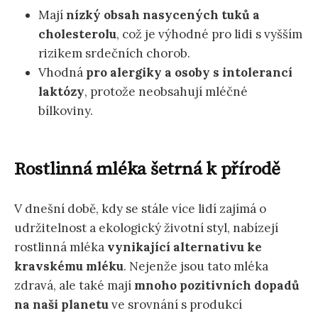
Mají
nízký obsah nasycených tuků a
cholesterolu
, což je výhodné pro lidi s vyšším
rizikem srdečních chorob.
Vhodná
pro alergiky a osoby s intolerancí
laktózy
, protože neobsahují mléčné
bílkoviny.
Rostlinná mléka šetrná k přírodě
V dnešní době, kdy se stále více lidí zajímá o
udržitelnost a ekologický životní styl, nabízejí
rostlinná mléka
vynikající alternativu ke
kravskému mléku
. Nejenže jsou tato mléka
zdravá, ale také mají
mnoho pozitivních dopadů
na naši planetu
ve srovnání s produkcí