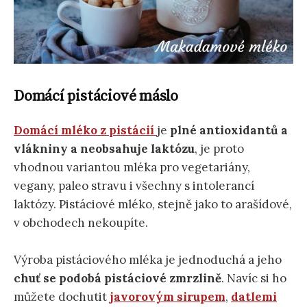
Domácí pistáciové máslo
Domácí mléko z pistácií
je
plné antioxidantů a
vlákniny a neobsahuje laktózu
, je proto
vhodnou variantou mléka pro vegetariány,
vegany, paleo stravu i všechny s intolerancí
laktózy. Pistáciové mléko, stejně jako to arašídové,
v obchodech nekoupíte.
Výroba pistáciového mléka je jednoduchá a jeho
chuť se podobá pistáciové zmrzlině
. Navíc si ho
můžete dochutit
javorovým sirupem
,
datlemi