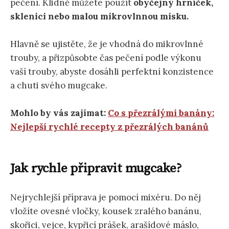
pečení. Klidně můžete použít
obyčejný hrníček,
sklenici nebo malou mikrovlnnou misku.
Hlavně se ujistěte, že je vhodná do mikrovlnné
trouby, a přizpůsobte čas pečení podle výkonu
vaší trouby, abyste dosáhli perfektní konzistence
a chuti svého mugcake.
Mohlo by vás zajímat:
Co s přezrálými banány:
Nejlepší rychlé recepty z přezrálých banánů
Jak rychle připravit mugcake?
Nejrychlejší příprava je pomocí mixéru. Do něj
vložíte ovesné vločky, kousek zralého banánu,
skořici, vejce, kypřicí prášek, arašídové máslo,