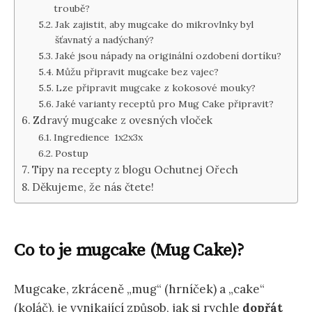
troubě?
Jak zajistit, aby mugcake do mikrovlnky byl
šťavnatý a nadýchaný?
Jaké jsou nápady na originální ozdobení dortíku?
Můžu připravit mugcake bez vajec?
Lze připravit mugcake z kokosové mouky?
Jaké varianty receptů pro Mug Cake připravit?
Zdravý mugcake z ovesných vloček
Ingredience 1x2x3x
Postup
Tipy na recepty z blogu Ochutnej Ořech
Děkujeme, že nás čtete!
Co to je mugcake (Mug Cake)?
Mugcake, zkráceně „mug“ (hrníček) a „cake“
(koláč), je vynikající způsob, jak si rychle
dopřát