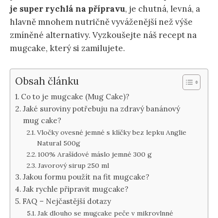
je super rychlá na přípravu
, je chutná, levná, a
hlavně mnohem nutričně vyváženější než výše
zmíněné alternativy. Vyzkoušejte náš recept na
mugcake, který si zamilujete.
Obsah článku
Co to je mugcake (Mug Cake)?
Jaké suroviny potřebuju na zdravý banánový
mug cake?
Vločky ovesné jemné s klíčky bez lepku Anglie
Natural 500g
100% Arašídové máslo jemné 300 g
Javorový sirup 250 ml
Jakou formu použít na fit mugcake?
Jak rychle připravit mugcake?
FAQ – Nejčastější dotazy
Jak dlouho se mugcake peče v mikrovlnné