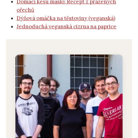
Domácí kešu máslo: Recept z pražených
ořechů
Dýňová omáčka na těstoviny (veganská)
Jednoduchá veganská cizrna na paprice