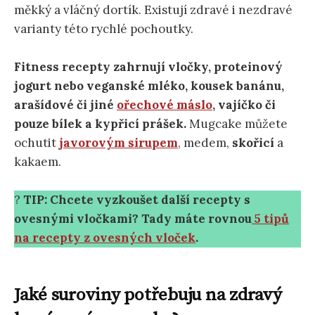
měkký a vláčný dortík. Existují zdravé i nezdravé
varianty této rychlé pochoutky.
Fitness recepty zahrnují vločky, proteinový
jogurt nebo veganské mléko, kousek banánu,
arašídové či jiné
ořechové máslo
, vajíčko či
pouze bílek a kypřicí prášek.
Mugcake můžete
ochutit
javorovým sirupem
, medem,
skořicí
a
kakaem.
?
TIP: Chcete vyzkoušet další recepty s
ovesnými vločkami? Tady máte rovnou
5 tipů
na recepty z ovesných vloček
.
Jaké suroviny potřebuju na zdravý