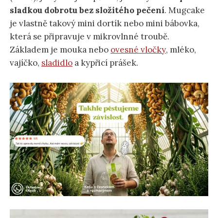
sladkou dobrotu bez složitého pečení
. Mugcake
je vlastně takový mini dortík nebo mini bábovka,
která se připravuje v mikrovlnné troubě.
Základem je mouka nebo
ovesné vločky
, mléko,
vajíčko,
sladidlo
a kypřicí prášek.