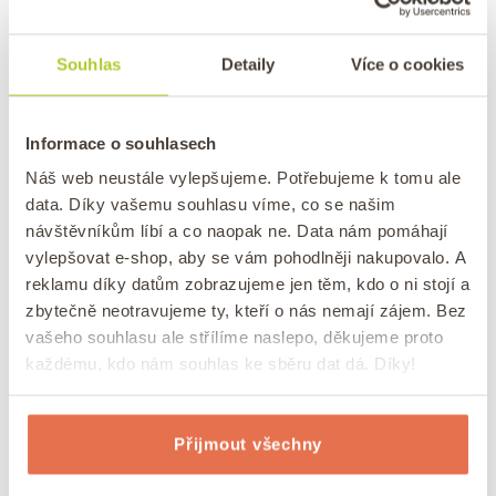
mugcake nebyl příliš vysoký a šel hezky vyklopit
.
Můžete použít ale i keramickou formu na
Souhlas
Detaily
Více o cookies
muffin
. Dáme do mikrovlnné trouby a pustíme na
plný výkon na 2 minuty či více.
Informace o souhlasech
Poté vyklopíme a ozdobíme
tvarohem
Náš web neustále vylepšujeme. Potřebujeme k tomu ale
s javorovým sirupem,
arašídovým máslem
a
data. Díky vašemu souhlasu víme, co se našim
ovocem
. Ideální jsou ostružiny nebo
moruše
,
návštěvníkům líbí a co naopak ne. Data nám pomáhají
nebáli bychom se ale ani
lyofilizovaných malin
vylepšovat e-shop, aby se vám pohodlněji nakupovalo. A
nebo
jahod.
reklamu díky datům zobrazujeme jen těm, kdo o ni stojí a
zbytečně neotravujeme ty, kteří o nás nemají zájem. Bez
vašeho souhlasu ale střílíme naslepo, děkujeme proto
Tip: Zpříjemněte si rána našimi lahodnými
každému, kdo nám souhlas ke sběru dat dá. Díky!
recepty na
zdravé snídaně
.
?
Přijmout všechny
FAQ – Nejčastější dotazy