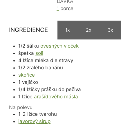
DÁVKA
1
porce
INGREDIENCE
1x
2x
3x
1/2
šálku
ovesných vloček
špetka
soli
4
lžíce
mléka dle stravy
1/2
zralého banánu
skořice
1
vajíčko
1/4
lžičky
prášku do pečiva
1
lžíce
arašídového másla
Na polevu
1-2
lžíce
tvarohu
javorový sirup