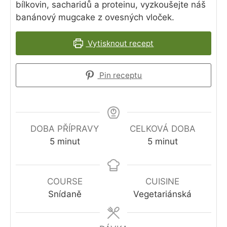
bílkovin, sacharidů a proteinu, vyzkoušejte náš
banánový mugcake z ovesných vloček.
Vytisknout recept
Pin receptu
DOBA PŘÍPRAVY
CELKOVÁ DOBA
minutes
minutes
5
minut
5
minut
COURSE
CUISINE
Snídaně
Vegetariánská