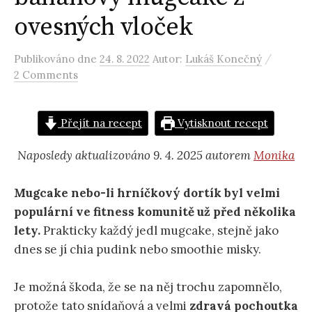
ovesných vloček
/
Publikováno
dne
24. 8. 2022
Autor:
Lukáš Konečný
2 Comments
Přejít na recept
Vytisknout recept
Naposledy aktualizováno 9. 4. 2025 autorem
Monika
Mugcake nebo-li hrníčkový dortík byl velmi
populární ve fitness komunitě už před několika
lety.
Prakticky každý jedl mugcake, stejně jako
dnes se jí chia pudink nebo smoothie misky.
Je možná škoda, že se na něj trochu zapomnělo,
protože tato snídaňová a velmi
zdravá pochoutka