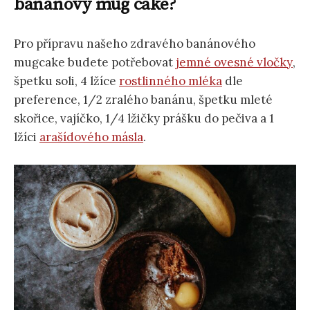
banánový mug cake?
Pro přípravu našeho zdravého banánového
mugcake budete potřebovat
jemné ovesné vločky
,
špetku soli, 4 lžíce
rostlinného mléka
dle
preference, 1/2 zralého banánu, špetku mleté
skořice, vajíčko, 1/4 lžičky prášku do pečiva a 1
lžíci
arašídového másla
.