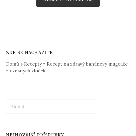
ZDE SE NACHÁZÍTE
Domů
»
Recepty
»
Recept na zdravý banánový mugcake
z ovesných vloček
Vyhledávání
NEJNOVĚJŠÍ PŘÍSPĚVKY