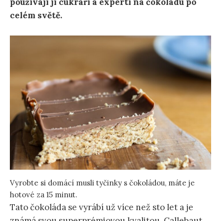
používají ji cukráři a experti na čokoládu po
celém světě.
Vyrobte si domácí musli tyčinky s čokoládou, máte je
hotové za 15 minut.
Tato čokoláda se vyrábí už více než sto let a je
známá svou superprémiovou kvalitou. Callebaut