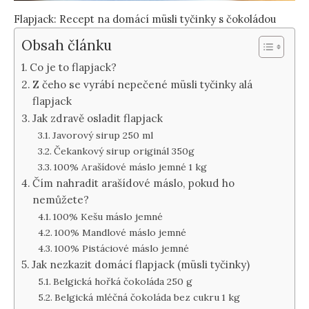
Flapjack: Recept na domácí müsli tyčinky s čokoládou
Obsah článku
Co je to flapjack?
Z čeho se vyrábí nepečené müsli tyčinky alá
flapjack
Jak zdravě osladit flapjack
Javorový sirup 250 ml
Čekankový sirup originál 350g
100% Arašídové máslo jemné 1 kg
Čím nahradit arašídové máslo, pokud ho
nemůžete?
100% Kešu máslo jemné
100% Mandlové máslo jemné
100% Pistáciové máslo jemné
Jak nezkazit domácí flapjack (müsli tyčinky)
Belgická hořká čokoláda 250 g
Belgická mléčná čokoláda bez cukru 1 kg