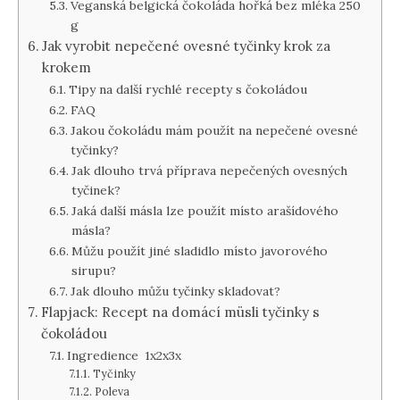
Veganská belgická čokoláda hořká bez mléka 250
g
Jak vyrobit nepečené ovesné tyčinky krok za
krokem
Tipy na další rychlé recepty s čokoládou
FAQ
Jakou čokoládu mám použít na nepečené ovesné
tyčinky?
Jak dlouho trvá příprava nepečených ovesných
tyčinek?
Jaká další másla lze použít místo arašídového
másla?
Můžu použít jiné sladidlo místo javorového
sirupu?
Jak dlouho můžu tyčinky skladovat?
Flapjack: Recept na domácí müsli tyčinky s
čokoládou
Ingredience 1x2x3x
Tyčinky
Poleva