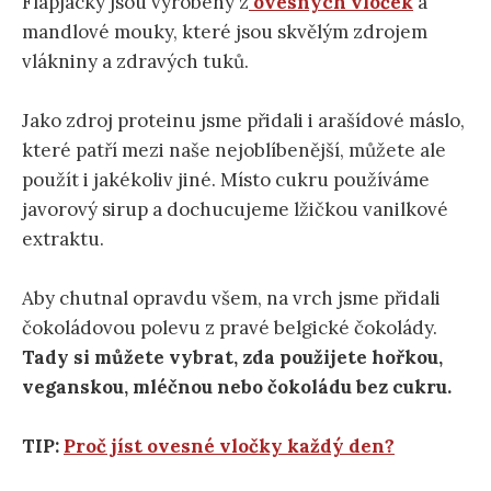
Flapjacky jsou vyrobeny z
ovesných vloček
a
mandlové mouky, které jsou skvělým zdrojem
vlákniny a zdravých tuků.
Jako zdroj proteinu jsme přidali i arašídové máslo,
které patří mezi naše nejoblíbenější, můžete ale
použít i jakékoliv jiné. Místo cukru používáme
javorový sirup a dochucujeme lžičkou vanilkové
extraktu.
Aby chutnal opravdu všem, na vrch jsme přidali
čokoládovou polevu z pravé belgické čokolády.
Tady si můžete vybrat, zda použijete hořkou,
veganskou, mléčnou nebo čokoládu bez cukru.
TIP:
Proč jíst ovesné vločky každý den?