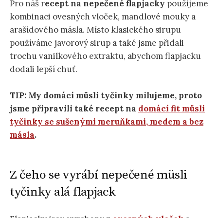
Pro náš r
ecept na nepečené flapjacky
použijeme
kombinaci ovesných vloček, mandlové mouky a
arašídového másla. Místo klasického sirupu
používáme javorový sirup a také jsme přidali
trochu vanilkového extraktu, abychom flapjacku
dodali lepší chuť.
TIP: My domácí müsli tyčinky milujeme, proto
jsme připravili také recept na
domácí fit müsli
tyčinky se sušenými meruňkami, medem a bez
másla
.
Z čeho se vyrábí nepečené müsli
tyčinky alá flapjack