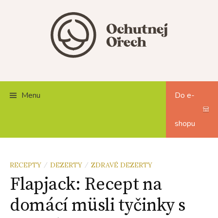
Skip
to
content
Menu
Do e-
shopu
RECEPTY
DEZERTY
ZDRAVÉ DEZERTY
/
/
Flapjack: Recept na
domácí müsli tyčinky s