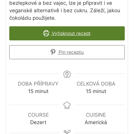
bezlepkové a bez vajec, lze je připravit i ve
veganské alternativě i bez cukru. Záleží, jakou
čokoládu použijete.
Vytisknout recept
Pin receptu
DOBA PŘÍPRAVY
CELKOVÁ DOBA
minutes
minutes
15
minut
15
minut
COURSE
CUISINE
Dezert
Americká