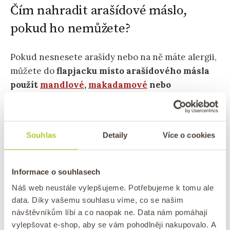
Čím nahradit arašídové máslo,
pokud ho nemůžete?
Pokud nesnesete arašídy nebo na ně máte alergii,
můžete do
flapjacku místo arašídového másla
použít
mandlové
,
makadamové
nebo
lískooříškové máslo
.
Každé z těchto másel dodá
tyčinkám jinou chuť, takže můžete
experimentovat a pokaždé vyzkoušet jiné
Souhlas
Detaily
Více o cookies
máslíčko a dostanete jinou příchuť müsli tyčinek.
Informace o souhlasech
Náš web neustále vylepšujeme. Potřebujeme k tomu ale
data. Díky vašemu souhlasu víme, co se našim
návštěvníkům líbí a co naopak ne. Data nám pomáhají
vylepšovat e-shop, aby se vám pohodlněji nakupovalo. A