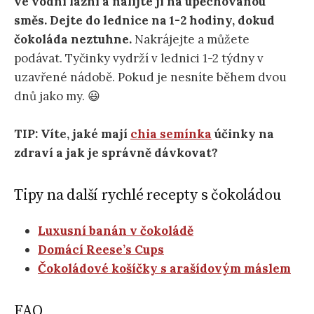
ve vodní lázni a nalijte ji na upěchovanou
směs. Dejte do lednice na 1-2 hodiny, dokud
čokoláda neztuhne.
Nakrájejte a můžete
podávat. Tyčinky vydrží v lednici 1-2 týdny v
uzavřené nádobě. Pokud je nesníte během dvou
dnů jako my. 😃
TIP: Víte, jaké mají
chia semínka
účinky na
zdraví a jak je správně dávkovat?
Tipy na další rychlé recepty s čokoládou
Luxusní banán v čokoládě
Domácí Reese’s Cups
Čokoládové košíčky s arašídovým máslem
FAQ