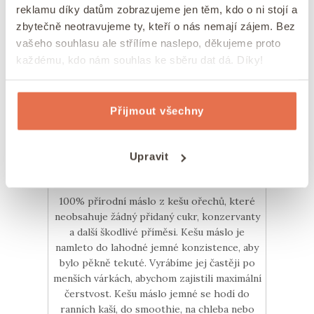
reklamu díky datům zobrazujeme jen těm, kdo o ni stojí a
zbytečně neotravujeme ty, kteří o nás nemají zájem. Bez
vašeho souhlasu ale střílíme naslepo, děkujeme proto
každému, kdo nám souhlas ke sběru dat dá. Díky!
Přijmout všechny
100% Kešu máslo jemné
Upravit
Skladem
199 Kč
100% přírodní máslo z kešu ořechů, které
neobsahuje žádný přidaný cukr, konzervanty
a další škodlivé příměsi. Kešu máslo je
namleto do lahodné jemné konzistence, aby
bylo pěkně tekuté. Vyrábíme jej častěji po
menších várkách, abychom zajistili maximální
čerstvost. Kešu máslo jemné se hodí do
ranních kaší, do smoothie, na chleba nebo