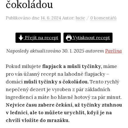
čokoládou
/
Publikováno
dne
14. 6. 2024
Autor:
lucie
0 komentářů
Přejít na recept
Vytisknout recept
Naposledy aktualizováno 30. 1. 2025 autorem
Pavlína
Pokud milujete
flapjack a müsli tyčinky,
máme
pro vás úžasný recept na lahodné flapjacky –
domácí
müsli tyčinky s čokoládou.
Tento rychlý
nepečený dezert je vyroben z pár základních
ingrediencí a máte ho hlavně hotový za pár minut.
Nejvíce času zabere čekání, až tyčinky ztuhnou
v lednici, ale to můžete urychlit, když je na
chvíli vložíte do mrazáku.