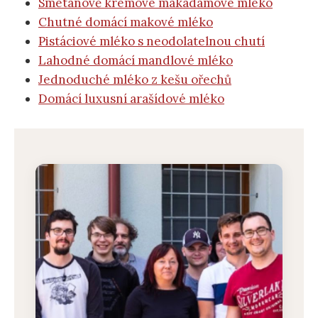
Smetanově krémové makadamové mléko
Chutné domácí makové mléko
Pistáciové mléko s neodolatelnou chutí
Lahodné domácí mandlové mléko
Jednoduché mléko z kešu ořechů
Domácí luxusní arašídové mléko