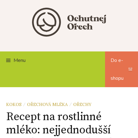
Skip
to
content
Menu
Do e-
shopu
KOKOS
OŘECHOVÁ MLÉKA
OŘECHY
/
/
Recept na rostlinné
mléko: nejjednodušší