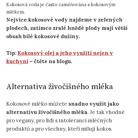
Kokosová voda je často zaměňována s kokosovým
mlékem.
Nejvíce kokosové vody najdeme v zelených
plodech, zatímco zralé hnědé plody mají větší
obsah bílé kokosové dužiny.
Tip:
Kokosový olej a jeho využití nejen v
kuchyni
– čtěte na blogu.
Alternativa živočišného mléka
Kokosové mléko můžete
snadno využít jako
alternativu živočišného mléka
. Je tak vhodné
pro vegany, pro lidi s intolerancí mléčných
produktů a pro všechny, kteří milují kokos.