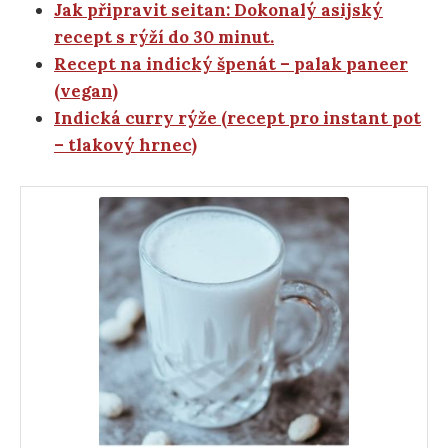
Jak připravit seitan: Dokonalý asijský
recept s rýží do 30 minut.
Recept na indický špenát – palak paneer
(vegan)
Indická curry rýže (recept pro instant pot
– tlakový hrnec)