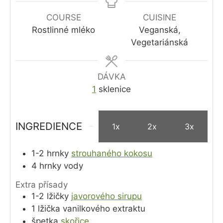
COURSE
CUISINE
Rostlinné mléko
Veganská,
Vegetariánská
DÁVKA
1
sklenice
INGREDIENCE
1x
2x
3x
1-2
hrnky
strouhaného kokosu
4
hrnky
vody
Extra přísady
1-2
lžičky
javorového sirupu
1
lžička
vanilkového extraktu
špetka
skořice