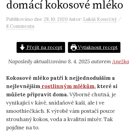
domácí kokosové mléko
/
Publikováno
dne
28. 10. 2020
Autor:
Lukáš Konečný
8 Comments
Přejít na recept
Vytisknout recept
Naposledy aktualizováno 8. 4. 2025 autorem
Anežka
Kokosové mléko patří k nejjednodušším a
nejlevnějším
rostlinným mlékům
, které si
můžete připravit doma.
Výborně chutná, je
vynikající v kávě, snídaňové kaši, ale i ve
smoothiečkách. K výrobě vám postačí pouze
strouhaný kokos, voda a kvalitní mixér. Tak
pojďme na to.