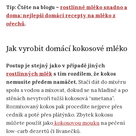
Tip: Čtěte na blogu –
rostlinné mléko snadno a
doma: nejlepší domácí recepty na mléko z
ořechů
.
Jak vyrobit domácí kokosové mléko
Postup je stejný jako v případě jiných
rostlinných mlék
s tím rozdílem, že kokos
nemusíte předem namáčet.
Stačí dát do mixéru
spolu s vodou a mixovat, dokud se na hladině a po
stěnách nevytvoří tužší kokosová “smetana”.
Rozmixovaný kokos pak procedíte nejprve přes
cedník a poté přes plátýnko. Zbytek kokosu
můžete použít jako
kokosovou mouku
na pečení
low-carb dezertů či lívanečků.