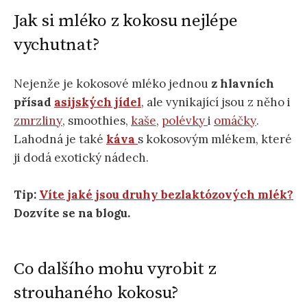
Jak si mléko z kokosu nejlépe
vychutnat?
Nejenže je kokosové mléko jednou
z hlavních
přísad
asijských jídel
, ale vynikající jsou z něho i
zmrzliny
, smoothies,
kaše
,
polévky
i
omáčky
.
Lahodná je také
káva
s kokosovým mlékem, které
ji dodá exotický nádech.
Tip:
Víte jaké jsou druhy bezlaktózových mlék?
Dozvíte se na blogu.
Co dalšího mohu vyrobit z
strouhaného kokosu?