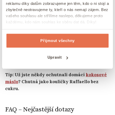
Pod názvem
Tom Kha Gai
se skrývá thajská polévka
reklamu díky datům zobrazujeme jen těm, kdo o ni stojí a
tradičně vyrobená z kokosového mléka, koření,
zbytečně neotravujeme ty, kteří o nás nemají zájem. Bez
citronové trávy, kořene galangal, thajské rybí omáčky a
vašeho souhlasu ale střílíme naslepo, děkujeme proto
thajské chilli pasty.
každému, kdo nám souhlas ke sběru dat dá. Díky!
Pokud milujete Raffaello, určitě vám zachutná i
tato
zdravá lahodná varianta z kokosu a
mandlí
.
Příprava nepečených raw kuliček je
Přijmout všechny
jednoduchá, hodí se jako nepečené cukroví, ale
můžete si je dopřát i po celý rok jako rychlou a
Upravit
zdravou svačinku.
Tip: Už jste někdy ochutnali domácí
kokosové
máslo
? Chutná jako kouličky Raffaello bez
cukru.
FAQ – Nejčastější dotazy