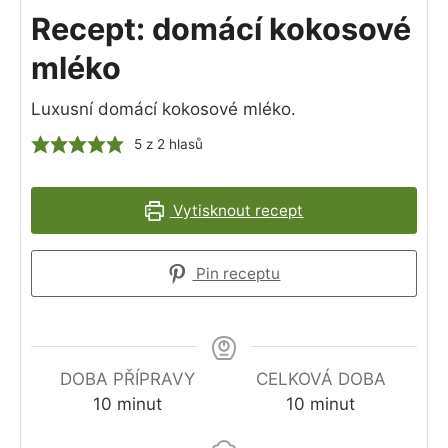
Recept: domácí kokosové
mléko
Luxusní domácí kokosové mléko.
5
z
2
hlasů
Vytisknout recept
Pin receptu
DOBA PŘÍPRAVY
CELKOVÁ DOBA
minutes
minutes
10
minut
10
minut