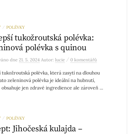
Y
POLÉVKY
/
epší tukožroutská polévka:
ninová polévka s quinou
/
ováno
dne
21. 5. 2024
Autor:
lucie
0 komentářů
í tukožroutská polévka, která zasytí na dlouhou
ato zeleninová polévka je ideální na hubnutí,
 obsahuje jen zdravé ingredience ale zároveň ...
Y
POLÉVKY
/
pt: Jihočeská kulajda –