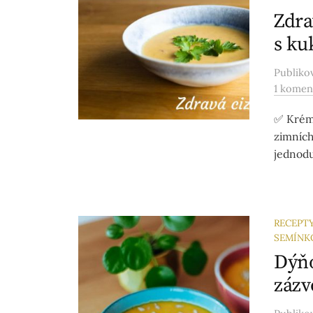
Zdra
s ku
Publik
1 komen
✅ Krémo
zimních
jednodu
RECEPT
SEMÍNK
Dýňo
záz