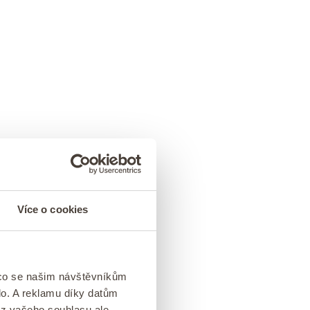
Více o cookies
 co se našim návštěvníkům
lo. A reklamu díky datům
ez vašeho souhlasu ale