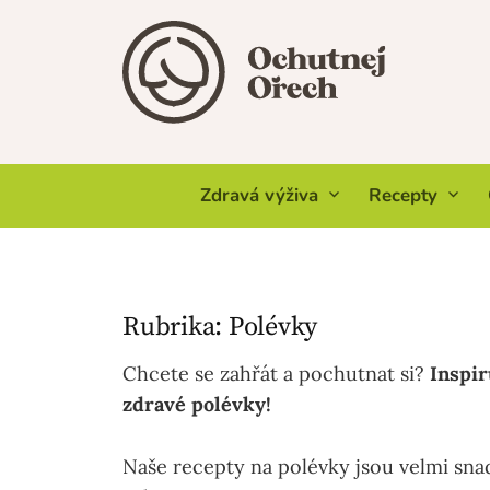
Skip
to
content
Zdravá výživa
Recepty
Rubrika:
Polévky
Chcete se zahřát a pochutnat si?
Inspir
zdravé polévky!
Naše recepty na polévky jsou velmi snadn