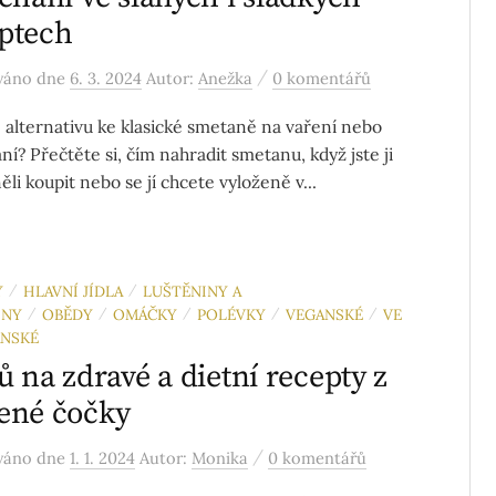
ptech
/
ováno
dne
6. 3. 2024
Autor:
Anežka
0 komentářů
 alternativu ke klasické smetaně na vaření nebo
ní? Přečtěte si, čím nahradit smetanu, když jste ji
li koupit nebo se jí chcete vyloženě v...
Y
HLAVNÍ JÍDLA
LUŠTĚNINY A
/
/
INY
OBĚDY
OMÁČKY
POLÉVKY
VEGANSKÉ
VE
/
/
/
/
/
ÁNSKÉ
pů na zdravé a dietní recepty z
ené čočky
/
ováno
dne
1. 1. 2024
Autor:
Monika
0 komentářů