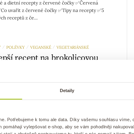
 a dietní recepty z červené čočky ✅Červená
Co uvařit z červené čočky ✅Tipy na recepty ✅5
ch receptů z če...
Y
POLÉVKY
VEGANSKÉ
VEGETARIÁNSKÉ
/
/
/
epší recept na brokolicovou
vku s bramborem a bez
tany
/
ováno
dne
8. 9. 2023
Autor:
lucie
0 komentářů
Detaily
recept na brokolicovou polévku, která zasytí.
chá krémová brokolicová polévka s bramborem,
tany, vhodná pro vegany a hotová za 30 minut.
me. Potřebujeme k tomu ale data. Díky vašemu souhlasu víme,
ám pomáhají vylepšovat e-shop, aby se vám pohodlněji nakupova
i stojí a zbytečně neotravujeme ty, kteří o nás nemají zájem. B