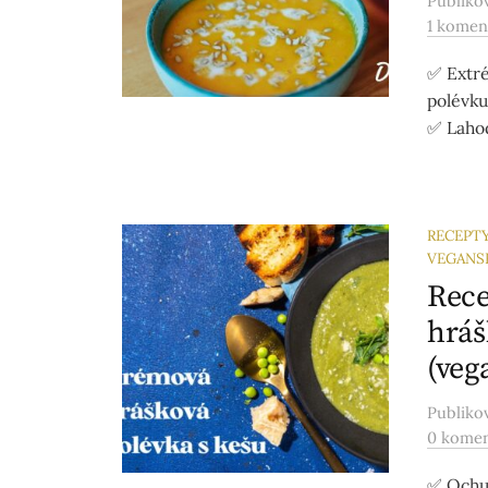
Publik
1 komen
✅ Extr
polévku
✅ Laho
RECEPT
VEGANS
Rece
hráš
(veg
Publik
0 kome
✅ Ochut