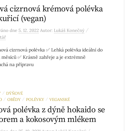
vá cizrnová krémová polévka
kuřicí (vegan)
/
ováno
dne
5. 12. 2022
Autor:
Lukáš Konečný
tář
vá cizrnová polévka ✅ Lehká polévka ideální do
 měsíců ✅ Krásně zahřeje a je extrémně
chá na přípravu
Y
DÝŇOVÉ
/
O
OBĚDY
POLÉVKY
VEGANSKÉ
/
/
/
vá polévka z dýně hokaido se
vorem a kokosovým mlékem
/