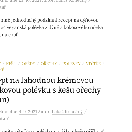
ováno
dne
25. 10. 2021
Autor:
Lukáš Konečný
tář
émně jednoduchý podzimní recept na dýňovou
 ✅ Veganská polévka z dýně a kokosového mléka
dná chuť
Y
KEŠU
OBĚDY
OŘECHY
POLÉVKY
VEČEŘE
/
/
/
/
/
/
KÉ
pt na lahodnou krémovou
kovou polévku s kešu ořechy
an)
/
ováno
dne
6. 9. 2021
Autor:
Lukáš Konečný
ntářů
nejte výtečnou polévku z hrášku s kešu oříšky ✅