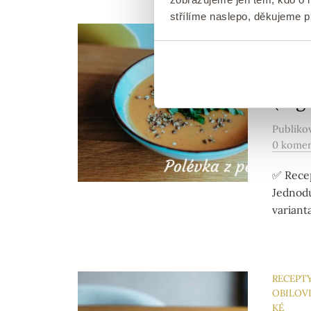
střílíme naslepo, děkujeme 
RECEPT
Luxu
z pe
(veg
Publik
0 kome
✅ Recep
Jednodu
variant
RECEPT
OBILOV
KÉ