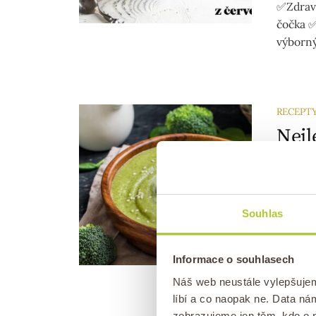
✅Zdravé
čočka ✅
výborný
RECEPT
Nejl
polé
sme
Publik
Souhlas
Rychlý 
Jednodu
Informace o souhlasech
bez sme
Náš web neustále vylepšuje
líbí a co naopak ne. Data n
zobrazujeme jen těm, kdo o n