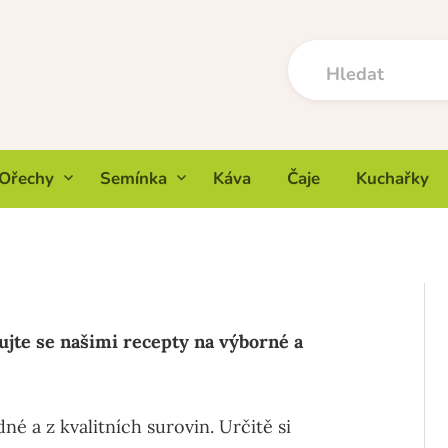
Ořechy
Semínka
Káva
Čaje
Kuchařky
ujte se našimi recepty na výborné a
é a z kvalitních surovin. Určitě si