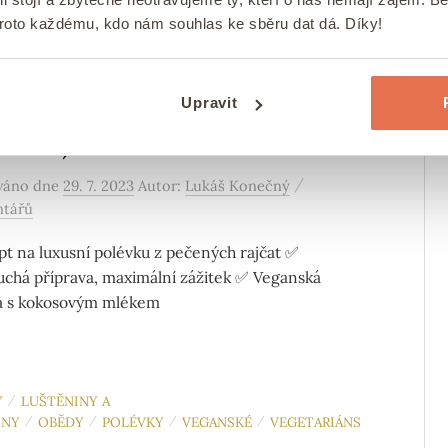
proto každému, kdo nám souhlas ke sběru dat dá. Díky!
Y
OBĚDY
POLÉVKY
VEGANSKÉ
/
/
/
sní italská rajčatová polévka
Upravit
čených čerstvých rajčat
anská)
/
ováno
dne
29. 7. 2023
Autor:
Lukáš Konečný
ntářů
t na luxusní polévku z pečených rajčat ✅
chá příprava, maximální zážitek ✅ Veganská
a s kokosovým mlékem
Y
LUŠTĚNINY A
/
INY
OBĚDY
POLÉVKY
VEGANSKÉ
VEGETARIÁNS
/
/
/
/