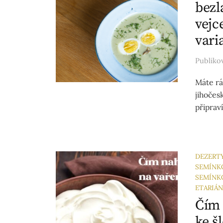
bezl
vejc
vari
Publik
Máte rá
jihočesk
připraví
DEZERT
SEMÍNK
SEMÍNK
ETARIÁ
Čím 
ke š