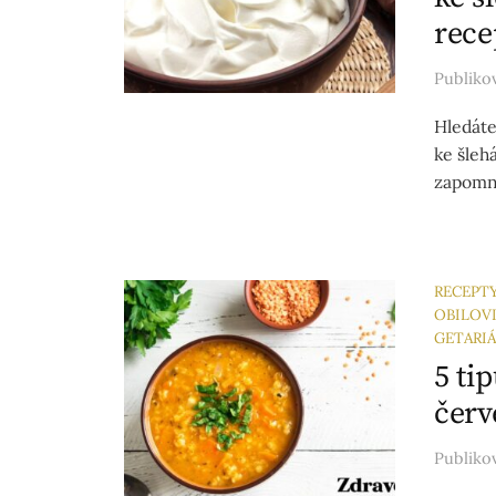
rece
Publik
Hledáte
ke šlehá
zapomně
RECEPT
OBILOV
GETARI
5 ti
červ
Publik