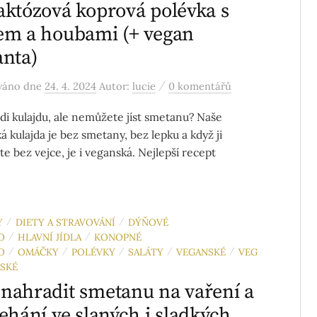
aktózová koprová polévka s
em a houbami (+ vegan
anta)
/
ováno
dne
24. 4. 2024
Autor:
lucie
0 komentářů
di kulajdu, ale nemůžete jíst smetanu? Naše
á kulajda je bez smetany, bez lepku a když ji
te bez vejce, je i veganská. Nejlepší recept
Y
DIETY A STRAVOVÁNÍ
DÝŇOVÉ
/
/
O
HLAVNÍ JÍDLA
KONOPNÉ
/
/
O
OMÁČKY
POLÉVKY
SALÁTY
VEGANSKÉ
VEG
/
/
/
/
/
NSKÉ
nahradit smetanu na vaření a
lehání ve slaných i sladkých