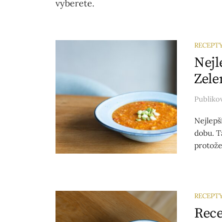
vyberete.
RECEPT
Nejl
Zele
Publik
Nejlepš
dobu. T
protože
RECEPT
Rece