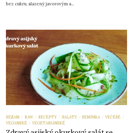
bez cukru, slazený javorovým s...
SEZAM
RAW
RECEPTY
SALÁTY
SEMÍNKA
VEČEŘE
/
/
/
/
/
/
VEGANSKÉ
VEGETARIÁNSKÉ
/
Zdravý asijský okurkový salát se