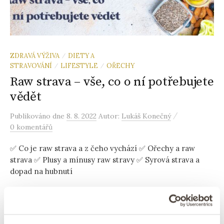
ZDRAVÁ VÝŽIVA
DIETY A
/
STRAVOVÁNÍ
LIFESTYLE
OŘECHY
/
/
Raw strava – vše, co o ní potřebujete
vědět
/
Publikováno
dne
8. 8. 2022
Autor:
Lukáš Konečný
0 komentářů
✅ Co je raw strava a z čeho vychází ✅ Ořechy a raw
strava ✅ Plusy a mínusy raw stravy ✅ Syrová strava a
dopad na hubnutí