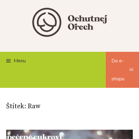
Skip
to
content
Menu
Do e-
shopu
Štítek:
Raw