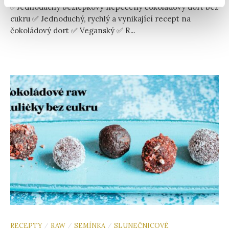
✅Jednoduchý bezlepkový nepečený čokoládový dort bez
cukru ✅ Jednoduchý, rychlý a vynikající recept na
čokoládový dort ✅ Veganský ✅ R...
RECEPTY
RAW
SEMÍNKA
SLUNEČNICOVÉ
/
/
/