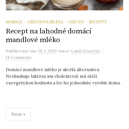
MANDLE
OŘECHOVÁ MLÉKA
OŘECHY
RECEPTY
/
/
/
Recept na lahodné domácí
mandlové mléko
/
Publikováno
dne
19. 1. 2020
Autor:
Lukáš Konečný
14 Comments
Domácí mandlové mléko je skvělá alternativa.
Neobsahuje laktózu ani cholesterol, má nižší
energetickou hodnotu a lze ho jednoduše vyrobit doma.
Stránkování
Next »
příspěvků