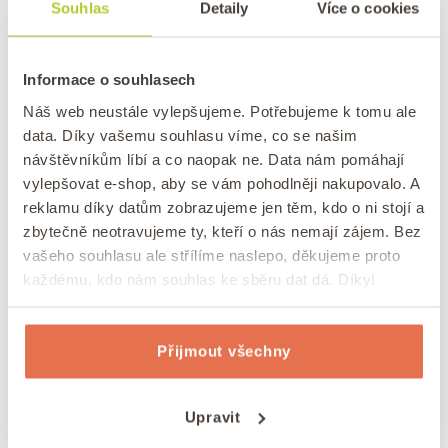
Souhlas
Detaily
Více o cookies
Informace o souhlasech
Náš web neustále vylepšujeme. Potřebujeme k tomu ale
data. Díky vašemu souhlasu víme, co se našim
návštěvníkům líbí a co naopak ne. Data nám pomáhají
vylepšovat e-shop, aby se vám pohodlněji nakupovalo. A
reklamu díky datům zobrazujeme jen těm, kdo o ni stojí a
zbytečně neotravujeme ty, kteří o nás nemají zájem. Bez
vašeho souhlasu ale střílíme naslepo, děkujeme proto
RECEPTY
DEZERTY
KEŠU
OŘECHY
RAW
VEGANSKÉ
/
/
/
/
/
každému, kdo nám souhlas ke sběru dat dá. Díky!
ZDRAVÁ VÝŽIVA
ZDRAVÉ DEZERTY
/
/
Jednoduchý bezlepkový nepečený
Přijmout všechny
čokoládový dort bez cukru
/
Publikováno
dne
5. 7. 2022
Autor:
Lukáš Konečný
Upravit
3 Comments