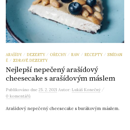
ARAŠÍDY
DEZERTY
OŘECHY
RAW
RECEPTY
SNÍDAN
/
/
/
/
/
Ě
ZDRAVÉ DEZERTY
/
Nejlepší nepečený arašídový
cheesecake s arašídovým máslem
/
Publikováno
dne
25. 2. 2021
Autor:
Lukáš Konečný
0 komentářů
Arašídový nepečený cheesecake s burákovým máslem.