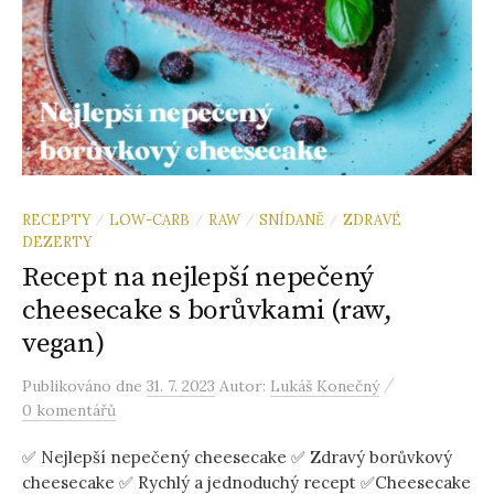
RECEPTY
LOW-CARB
RAW
SNÍDANĚ
ZDRAVÉ
/
/
/
/
DEZERTY
Recept na nejlepší nepečený
cheesecake s borůvkami (raw,
vegan)
/
Publikováno
dne
31. 7. 2023
Autor:
Lukáš Konečný
0 komentářů
✅ Nejlepší nepečený cheesecake ✅ Zdravý borůvkový
cheesecake ✅ Rychlý a jednoduchý recept ✅Cheesecake