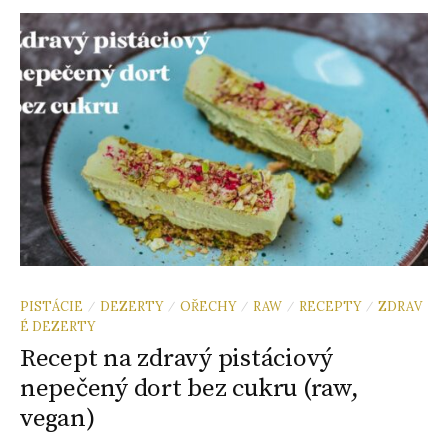
PISTÁCIE
DEZERTY
OŘECHY
RAW
RECEPTY
ZDRAV
/
/
/
/
/
É DEZERTY
Recept na zdravý pistáciový
nepečený dort bez cukru (raw,
vegan)