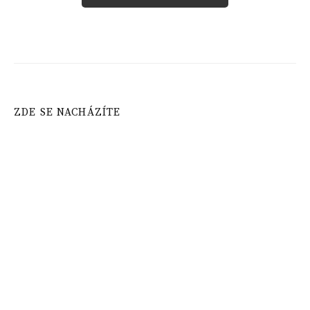
ZDE SE NACHÁZÍTE
Domů
»
Ořechy
»
Jak správně skladovat ořechy, aby vám
vydržely dlouho čerstvé?
Vyhledávání
NEJNOVĚJŠÍ PŘÍSPĚVKY