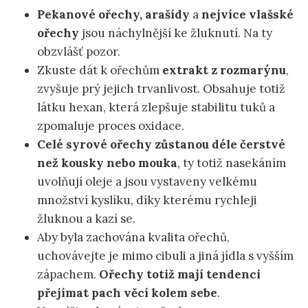
Pekanové ořechy, arašídy
a
nejvíce vlašské
ořechy
jsou náchylnější ke žluknutí. Na ty
obzvlášť pozor.
Zkuste dát k ořechům
extrakt z rozmarýnu
,
zvyšuje prý jejich trvanlivost. Obsahuje totiž
látku hexan, která zlepšuje stabilitu tuků a
zpomaluje proces oxidace.
Celé syrové ořechy zůstanou déle čerstvé
než kousky nebo mouka
, ty totiž nasekáním
uvolňují oleje a jsou vystaveny velkému
množství kyslíku, díky kterému rychleji
žluknou a kazí se.
Aby byla zachována kvalita ořechů,
uchovávejte je mimo cibuli a jiná jídla s vyšším
zápachem.
Ořechy totiž mají tendenci
přejímat pach věcí kolem sebe
.