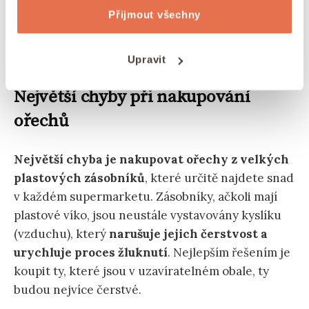
Přijmout všechny
Mohlo by vás zajímat: Zdravé a rychlé
recepty
z mandlové mouky
Upravit
Největší chyby při nakupování
ořechů
Největší chyba je nakupovat ořechy z velkých
plastových zásobníků
, které určitě najdete snad
v každém supermarketu. Zásobníky, ačkoli mají
plastové víko, jsou neustále vystavovány kyslíku
(vzduchu), který
narušuje jejich čerstvost a
urychluje proces žluknutí
. Nejlepším řešením je
koupit ty, které jsou v uzavíratelném obale, ty
budou nejvíce čerstvé.