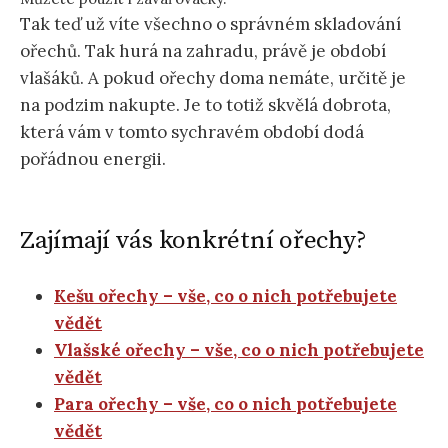
Tak teď už víte všechno o správném skladování
ořechů. Tak hurá na zahradu, právě je období
vlašáků. A pokud ořechy doma nemáte, určitě je
na podzim nakupte. Je to totiž skvělá dobrota,
která vám v tomto sychravém období dodá
pořádnou energii.
Zajímají vás konkrétní ořechy?
Kešu ořechy – vše, co o nich potřebujete
vědět
Vlašské ořechy – vše, co o nich potřebujete
vědět
Para ořechy – vše, co o nich potřebujete
vědět