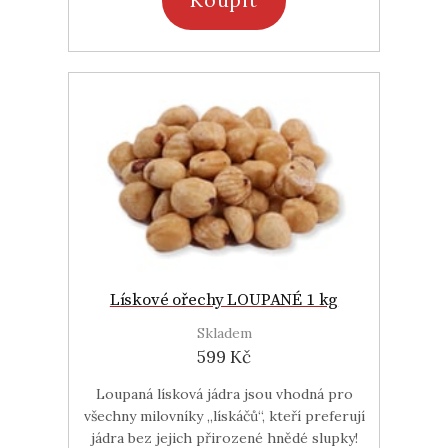
Koupit
Lískové ořechy LOUPANÉ 1 kg
Skladem
599 Kč
Loupaná lísková jádra jsou vhodná pro
všechny milovníky „lískáčů“, kteří preferují
jádra bez jejich přirozené hnědé slupky!