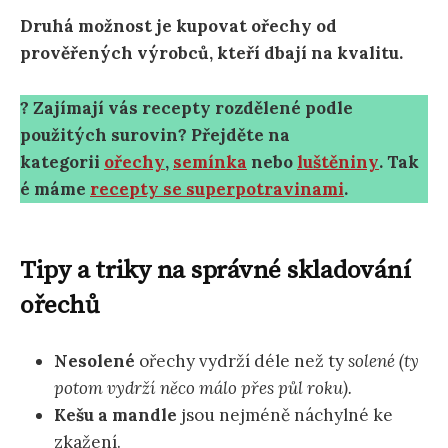
Druhá možnost je kupovat ořechy od
prověřených výrobců, kteří dbají na kvalitu.
? Zajímají vás recepty rozdělené podle
použitých surovin? Přejděte na
kategorii
ořechy
,
semínka
nebo
luštěniny
. Tak
é máme
recepty se superpotravinami
.
Tipy a triky na správné skladování
ořechů
Nesolené
ořechy vydrží déle než ty
solené (ty
potom vydrží něco málo přes půl roku).
Kešu a mandle
jsou nejméně náchylné ke
zkažení.