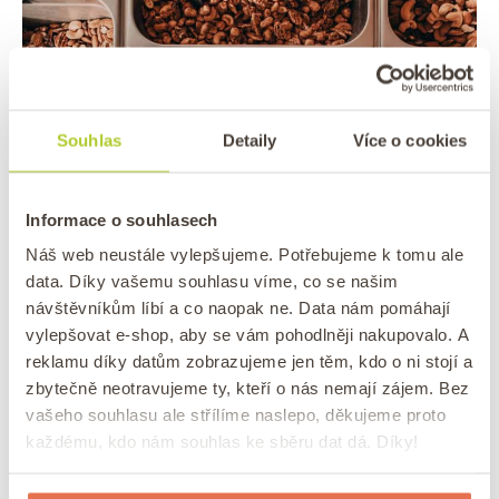
Souhlas
Detaily
Více o cookies
Informace o souhlasech
Náš web neustále vylepšujeme. Potřebujeme k tomu ale
data. Díky vašemu souhlasu víme, co se našim
návštěvníkům líbí a co naopak ne. Data nám pomáhají
Při nakupování ořechů v obchodě si zkontrolujte kvalitu
vylepšovat e-shop, aby se vám pohodlněji nakupovalo. A
ořechů.
reklamu díky datům zobrazujeme jen těm, kdo o ni stojí a
Pokud
dodržíte správné podmínky skladování
, o
zbytečně neotravujeme ty, kteří o nás nemají zájem. Bez
kterých ještě bude řeč, uzavřený obal bez přísunu
vašeho souhlasu ale střílíme naslepo, děkujeme proto
vzduchu a ořech ideálně se skořápkou, nemáte se
každému, kdo nám souhlas ke sběru dat dá. Díky!
čeho bát.