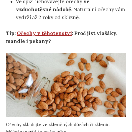
Ve spíži uchovávejte ořechy
ve
vzduchotěsné nádobě
. Naturální ořechy vám
vydrží až 2 roky od sklizně.
Tip:
Ořechy v těhotenství
: Proč jíst vlašáky,
mandle i pekany?
Ořechy skladujte ve skleněných dózách či sklenic.
Můžete použít i zavařovačky.