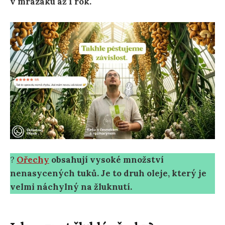
v mrazáku až 1 rok.
?
Ořechy
obsahují vysoké množství
nenasycených tuků. Je to druh oleje, který je
velmi náchylný na žluknutí.