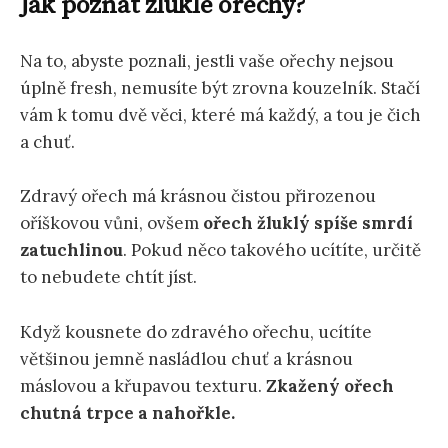
Jak poznat žluklé ořechy?
Na to, abyste poznali, jestli vaše ořechy nejsou
úplně fresh, nemusíte být zrovna kouzelník. Stačí
vám k tomu dvě věci, které má každý, a tou je čich
a chuť.
Zdravý ořech má krásnou čistou přirozenou
oříškovou vůni, ovšem
ořech žluklý spíše smrdí
zatuchlinou
. Pokud něco takového ucítíte, určitě
to nebudete chtít jíst.
Když kousnete do zdravého ořechu, ucítíte
většinou jemně nasládlou chuť a krásnou
máslovou a křupavou texturu.
Zkažený ořech
chutná trpce a nahořkle.