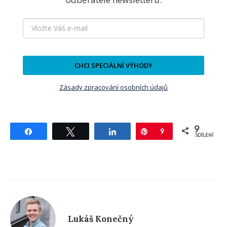
CHCI SPECIÁLNÍ VÝHODY
Zásady zpracování osobních údajů
9
Sdílet
Tweetnout
Sdílet
Pin
9
SDÍLENÍ
Lukáš Konečný