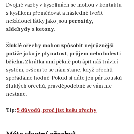
Dvojné vazby v kyselinách se mohou v kontaktu
s kyslíkem přeměňovat a následně tvořit
nežádoucí látky jako jsou
peroxidy,
aldehydy
a
ketony
.
Žluklé ořechy mohou způsobit nejrůznější
potíže jako je plynatost, průjem nebo bolesti
břicha.
Zkrátka umí pěkně potrápit náš trávící
systém, ovšem to se nám stane, když ořechů
spořádáme hodně. Pokud si dáte jen pár kousků
žluklých ořechů, pravděpodobně se vám nic
nestane.
Tip:
5 důvodů, proč jíst kešu ořechy