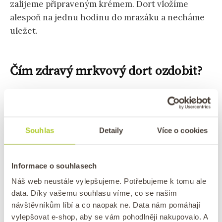
zalijeme připraveným krémem. Dort vložíme
alespoň na jednu hodinu do mrazáku a necháme
uležet.
Čím zdravý mrkvový dort ozdobit?
Mrkvový dort
je vyrobený z mrkve, a proto se
hodí na vrch umístit proužek mrkve, případně
lístky vaší oblíbené bylinky nebo
vlašské ořechy
.
Souhlas
Detaily
Více o cookies
Skvěle se na dortu vyjímají také
datle
nebo
rozinky
. V podstatě vše, z čeho je dort vyroben,
lze využít jako ozdobu. 🙂
Informace o souhlasech
Náš web neustále vylepšujeme. Potřebujeme k tomu ale
data. Díky vašemu souhlasu víme, co se našim
Na co si dát pozor při výrobě
návštěvníkům líbí a co naopak ne. Data nám pomáhají
vylepšovat e-shop, aby se vám pohodlněji nakupovalo. A