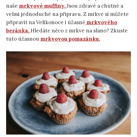
naše
mrkvové muffiny.
Jsou zdravé a chutné a
velmi jednoduché na přípravu. Z mrkve si můžete
připravit na Velikonoce i úžasné
mrkvového
beránka.
Hledáte něco z mrkve na slano? Zkuste
tuto úžasnou
mrkvovou pomazánku.