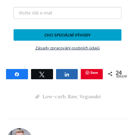
CHCI SPECIÁLNÍ VÝHODY
Zásady zpracování osobních údajů
24
Save
Sdílet
Tweetnout
Sdílet
SDÍLENÍ
Low-carb
,
Raw
,
Veganské