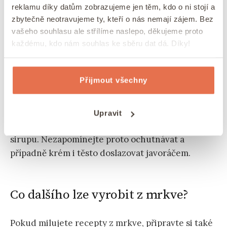
mrkvového dortu bez cukru?
reklamu díky datům zobrazujeme jen těm, kdo o ni stojí a
zbytečně neotravujeme ty, kteří o nás nemají zájem. Bez
Pokud chcete dosáhnout opravdu úžasného
vašeho souhlasu ale střílíme naslepo, děkujeme proto
veganského krému, doporučujeme nechat kešu
každému, kdo nám souhlas ke sběru dat dá. Díky!
dostatečně dlouho namočit. Pokud to neuděláte a
nemáte velmi výkonný mixér, může se stát, že
Přijmout všechny
kešu krém nebude dostatečně jemný.
Ti z vás, co jsou zvyklí na
zdravé dezerty
, by se
Upravit
neměl bát přidat případně trochu více javorového
sirupu. Nezapomínejte proto ochutnávat a
případně krém i těsto doslazovat javoráčem.
Co dalšího lze vyrobit z mrkve?
Pokud milujete recepty z mrkve, připravte si také