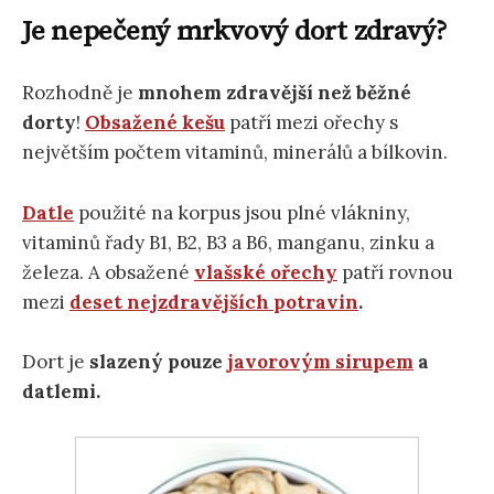
Je nepečený mrkvový dort zdravý?
Rozhodně je
mnohem zdravější než běžné
dorty
!
Obsažené kešu
patří mezi ořechy s
největším počtem vitaminů, minerálů a bílkovin.
Datle
použité na korpus jsou plné vlákniny,
vitaminů řady B1, B2, B3 a B6, manganu, zinku a
železa. A obsažené
vlašské ořechy
patří rovnou
mezi
deset nejzdravějších potravin
.
Dort je
slazený pouze
javorovým sirupem
a
datlemi.