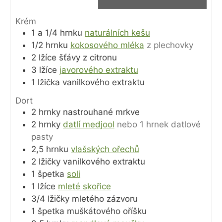
Krém
1 a 1/4
hrnku
naturálních kešu
1/2
hrnku
kokosového mléka
z plechovky
2
lžíce
šťávy z citronu
3
lžíce
javorového extraktu
1
lžička
vanilkového extraktu
Dort
2
hrnky
nastrouhané mrkve
2
hrnky
datlí medjool
nebo 1 hrnek datlové
pasty
2,5
hrnku
vlašských ořechů
2
lžičky
vanilkového extraktu
1
špetka
soli
1
lžíce
mleté skořice
3/4
lžičky
mletého zázvoru
1
špetka
muškátového oříšku