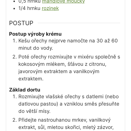
0,5
hrnku
mandlové moučky
1/4
hrnku
rozinek
POSTUP
Postup výroby krému
Kešu ořechy nejprve namočte na 30 až 60
minut do vody.
Poté ořechy rozmixujte v mixéru společně s
kokosovým mlékem, šťávou z citronu,
javorovým extraktem a vanilkovým
extraktem.
Základ dortu
Rozmixujte vlašské ořechy s datlemi (nebo
datlovou pastou) a vzniklou směs přesuňte
do větší mísy.
Přidejte nastrouhanou mrkev, vanilkový
extrakt, sůl, mletou skořici, mletý zázvor,