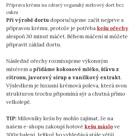
Příprava krému na zdravý veganský mrkvový dort bez
cukru
Při výrobě dortu
doporučujeme začít nejprve s
přípravou krému, protože je potřeba
kešu ořechy
alespoň 30 minut máčet. Během máčení si můžete
připravit základ dortu.
Následně ořechy rozmixujeme výkonným
mixérem a
přidáme kokosové mléko, šťávu z
citronu, javorový sirup a vanilkový extrakt
.
Výsledkem je luxusní krémová poleva, která svou
strukturou trochu připomíná sýr a chutná přímo
velkolepě.
TIP:
Milovníky kešu by mohlo zajímat, že na
našem e-shopu zakoupí hotové
kešu máslo
ve
300g balení. Jelikož ho vyhledává stále větší