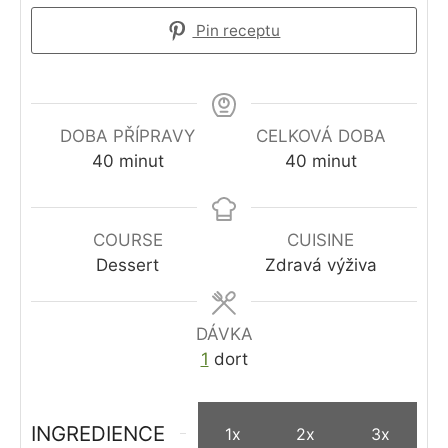
Pin receptu
DOBA PŘÍPRAVY
CELKOVÁ DOBA
minutes
minutes
40
minut
40
minut
COURSE
CUISINE
Dessert
Zdravá výživa
DÁVKA
1
dort
INGREDIENCE
1x
2x
3x