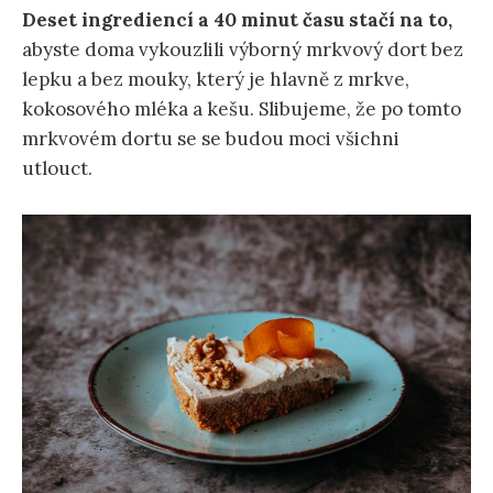
Deset ingrediencí a 40 minut času stačí na to,
abyste doma vykouzlili výborný mrkvový dort bez
lepku a bez mouky, který je hlavně z mrkve,
kokosového mléka a kešu. Slibujeme, že po tomto
mrkvovém dortu se se budou moci všichni
utlouct.