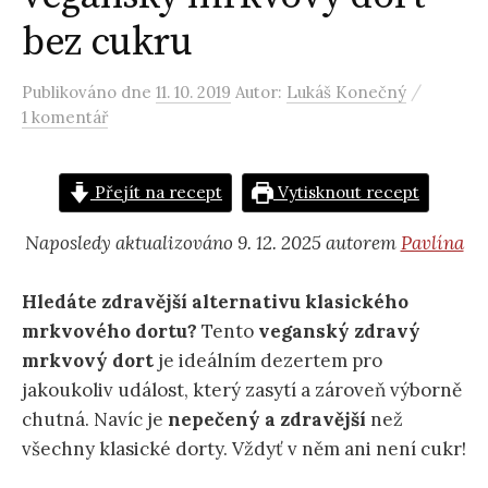
bez cukru
/
Publikováno
dne
11. 10. 2019
Autor:
Lukáš Konečný
1 komentář
Přejít na recept
Vytisknout recept
Naposledy aktualizováno 9. 12. 2025 autorem
Pavlína
Hledáte zdravější alternativu klasického
mrkvového dortu?
Tento
veganský zdravý
mrkvový dort
je ideálním dezertem pro
jakoukoliv událost, který zasytí a zároveň výborně
chutná. Navíc je
nepečený a zdravější
než
všechny klasické dorty. Vždyť v něm ani není cukr!