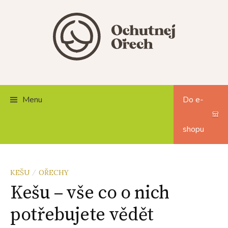
Skip
to
content
Menu
Do e-
shopu
KEŠU
OŘECHY
/
Kešu – vše co o nich
potřebujete vědět