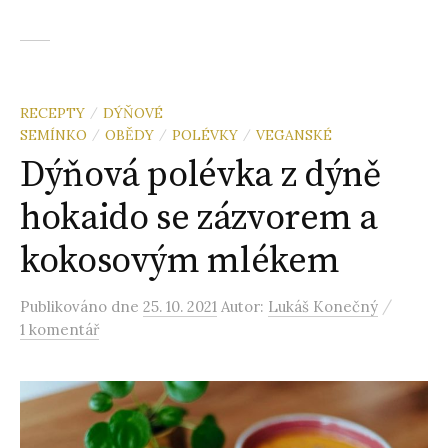
RECEPTY
DÝŇOVÉ
/
SEMÍNKO
OBĚDY
POLÉVKY
VEGANSKÉ
/
/
/
Dýňová polévka z dýně
hokaido se zázvorem a
kokosovým mlékem
/
Publikováno
dne
25. 10. 2021
Autor:
Lukáš Konečný
1 komentář