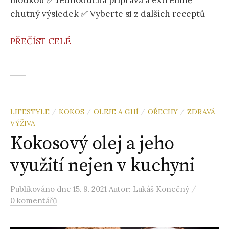
chutný výsledek ✅ Vyberte si z dalších receptů
PŘEČÍST CELÉ
LIFESTYLE
KOKOS
OLEJE A GHÍ
OŘECHY
ZDRAVÁ
/
/
/
/
VÝŽIVA
Kokosový olej a jeho
využití nejen v kuchyni
/
Publikováno
dne
15. 9. 2021
Autor:
Lukáš Konečný
0 komentářů