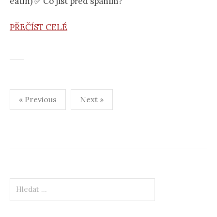
eatin) ✅ Co jíst před spaním?
PŘEČÍST CELÉ
Stránkování
« Previous
Next »
příspěvků
Vyhledávání