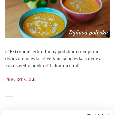
✅ Extrémně jednoduchý podzimní recept na
dýňovou polévku ✅ Veganská polévka z dýně a
kokosového mléka ✅ Lahodná chuť
PŘEČÍST CELÉ
KOKOS
OŘECHY
/