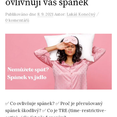
ovlivňují váš spánek
/
Publikováno
dne
8. 9. 2021
Autor:
Lukáš Konečný
0 komentářů
✅ Co ovlivňuje spánek? ✅ Proč je přerušovaný
spánek škodlivý? ✅ Co je TRE (time-restrictive-