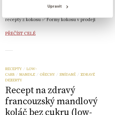
✅ Jaký je rozdíl mezi hnědým a mladým ✅ Jsou
Upravit
kokosy prospěšné našemu zdraví? ✅ Oblíbené
recepty z kokosu ✅ Formy kokosu v prodeji
PŘEČÍST CELÉ
RECEPTY
LOW-
/
CARB
MANDLE
OŘECHY
SNÍDANĚ
ZDRAVÉ
/
/
/
/
DEZERTY
Recept na zdravý
francouzský mandlový
koláč bez cukru (low-