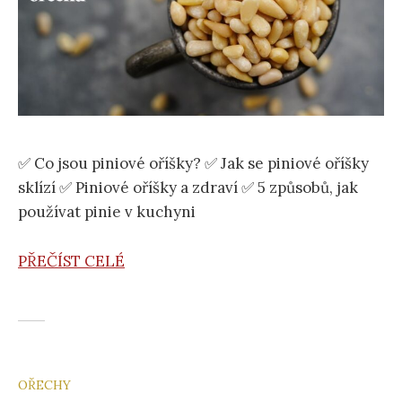
✅ Co jsou piniové oříšky? ✅ Jak se piniové oříšky
sklízí ✅ Piniové oříšky a zdraví ✅ 5 způsobů, jak
používat pinie v kuchyni
PŘEČÍST CELÉ
OŘECHY