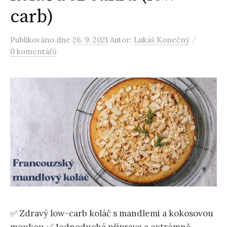
carb)
/
Publikováno
dne
26. 9. 2021
Autor:
Lukáš Konečný
0 komentářů
✅ Zdravý low-carb koláč s mandlemi a kokosovou
moukou ✅ Jednoduchá příprava a extrémně