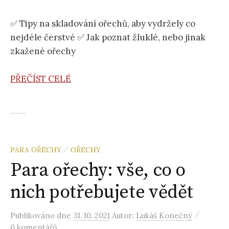
✅ Tipy na skladování ořechů, aby vydržely co
nejdéle čerstvé ✅ Jak poznat žluklé, nebo jinak
zkažené ořechy
PŘEČÍST CELÉ
PARA OŘECHY
OŘECHY
/
Para ořechy: vše, co o
nich potřebujete vědět
/
Publikováno
dne
31. 10. 2021
Autor:
Lukáš Konečný
0 komentářů