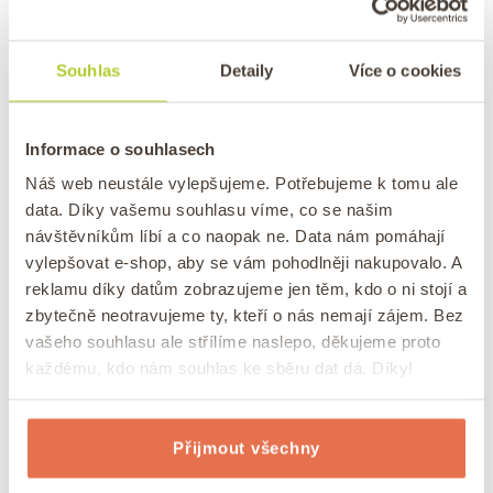
Kokos: vše, co o něm
Souhlas
Detaily
Více o cookies
potřebujete vědět
/
Publikováno
dne
11. 10. 2021
Autor:
Lukáš Konečný
Informace o souhlasech
0 komentářů
Náš web neustále vylepšujeme. Potřebujeme k tomu ale
data. Díky vašemu souhlasu víme, co se našim
návštěvníkům líbí a co naopak ne. Data nám pomáhají
vylepšovat e-shop, aby se vám pohodlněji nakupovalo. A
reklamu díky datům zobrazujeme jen těm, kdo o ni stojí a
zbytečně neotravujeme ty, kteří o nás nemají zájem. Bez
vašeho souhlasu ale střílíme naslepo, děkujeme proto
každému, kdo nám souhlas ke sběru dat dá. Díky!
Přijmout všechny