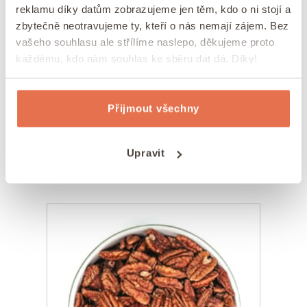
10 – 20°C ve vzduchotěsné skleněné dóze.
Dózy
reklamu díky datům zobrazujeme jen těm, kdo o ni stojí a
zbytečně neotravujeme ty, kteří o nás nemají zájem. Bez
na potraviny
můžete využít i jako zajímavé
vašeho souhlasu ale střílíme naslepo, děkujeme proto
dekorace nebo poslouží jako skvělý dárek, pokud
každému, kdo nám souhlas ke sběru dat dá. Díky!
budete chtít oříšky někomu věnovat.
Je možné využít i chladničku a ořechy ve
Přijmout všechny
vzduchotěsné dóze dát do šuplíku na zeleninu.
Namleté je možné také zamrazit. Ideálně je ale
Upravit
spotřebujte během několika týdnů či maximálně
měsíců po zakoupení.