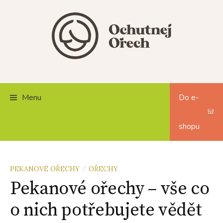
Skip
to
content
Menu
Do e-
shopu
PEKANOVÉ OŘECHY
OŘECHY
/
Pekanové ořechy – vše co
o nich potřebujete vědět