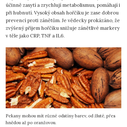
účinně zasytí a zrychlují metabolismus, pomáhají i
při hubnutí. Vysoký obsah hořčíku je zase dobrou
prevencí proti zánětům. Je vědecky prokázáno, že
zvýšený příjem hořčíku snižuje zánětlivé markery
v těle jako CRP, TNF a IL6.
Pekany mohou mít různé odstíny barev, od žluté, přes
hnědou až po oranžovou.