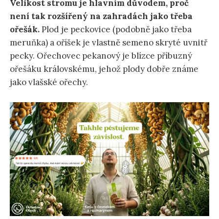
Velikost stromu je hlavním důvodem, proč
není tak rozšířený na zahradách jako třeba
ořešák.
Plod je peckovice (podobně jako třeba
meruňka) a oříšek je vlastně semeno skryté uvnitř
pecky. Ořechovec pekanový je blízce příbuzný
ořešáku královskému, jehož plody dobře známe
jako vlašské ořechy.