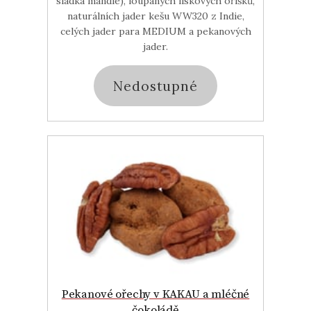
sladká mandle), loupaných lískových oříšků,
naturálních jader kešu WW320 z Indie,
celých jader para MEDIUM a pekanových
jader.
Nedostupné
Pekanové ořechy v KAKAU a mléčné
čokoládě