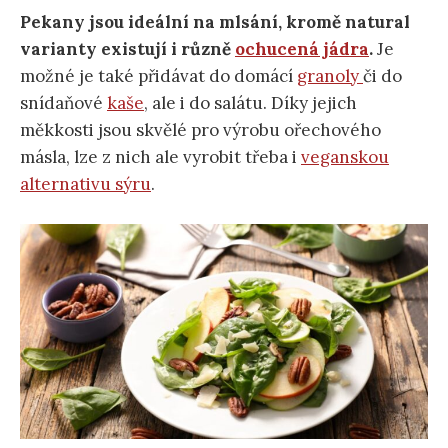
Pekany jsou ideální na mlsání, kromě natural
varianty existují i různě
ochucená jádra
.
Je
možné je také přidávat do domácí
granoly
či do
snídaňové
kaše
, ale i do salátu. Díky jejich
měkkosti jsou skvělé pro výrobu ořechového
másla, lze z nich ale vyrobit třeba i
veganskou
alternativu sýru
.