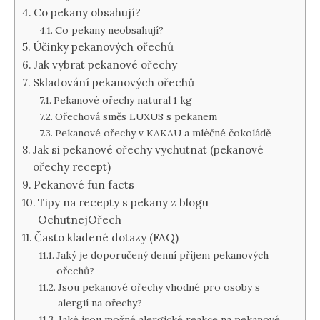
Co pekany obsahují?
Co pekany neobsahují?
Účinky pekanových ořechů
Jak vybrat pekanové ořechy
Skladování pekanových ořechů
Pekanové ořechy natural 1 kg
Ořechová směs LUXUS s pekanem
Pekanové ořechy v KAKAU a mléčné čokoládě
Jak si pekanové ořechy vychutnat (pekanové
ořechy recept)
Pekanové fun facts
Tipy na recepty s pekany z blogu
OchutnejOřech
Často kladené dotazy (FAQ)
Jaký je doporučený denní příjem pekanových
ořechů?
Jsou pekanové ořechy vhodné pro osoby s
alergií na ořechy?
Jaké jsou možné alergické reakce na pekanové