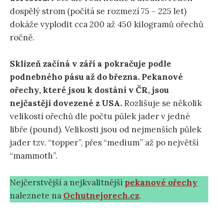
dospělý strom (počítá se rozmezí 75 – 225 let)
dokáže vyplodit cca 200 až 450 kilogramů ořechů
ročně.
Sklizeň začíná v září a pokračuje podle
podnebného pásu až do března. Pekanové
ořechy, které jsou k dostání v ČR, jsou
nejčastěji dovezené z USA.
Rozlišuje se několik
velikostí ořechů dle počtu půlek jader v jedné
libře (pound). Velikosti jsou od nejmenších půlek
jader tzv. “topper”, přes “medium” až po největší
“mammoth”.
Nejčerstvější a nejkvalitnější
pekanové ořechy
naleznete na
Ochutnejorech.cz
.