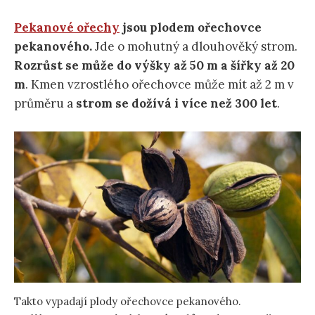
Pekanové ořechy
jsou plodem ořechovce
pekanového.
Jde o mohutný a dlouhověký strom.
Rozrůst se může do výšky až 50 m a šířky až 20
m
. Kmen vzrostlého ořechovce může mít až 2 m v
průměru a
strom se dožívá i více než 300 let
.
Takto vypadají plody ořechovce pekanového.