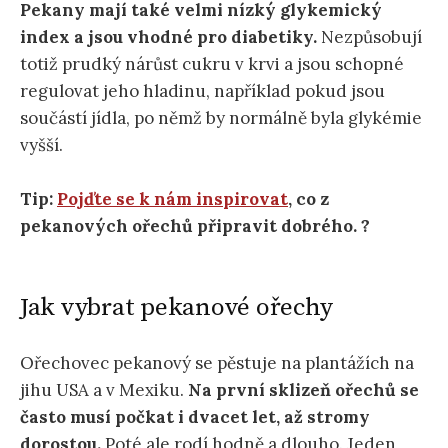
Pekany mají také velmi nízký glykemický
index a jsou vhodné pro diabetiky.
Nezpůsobují
totiž prudký nárůst cukru v krvi a jsou schopné
regulovat jeho hladinu, například pokud jsou
součástí jídla, po němž by normálně byla glykémie
vyšší.
Tip:
Pojďte se k nám inspirovat
, co z
pekanových ořechů připravit dobrého. ?
Jak vybrat pekanové ořechy
Ořechovec pekanový se pěstuje na plantážích na
jihu USA a v Mexiku.
Na první sklizeň ořechů se
často musí počkat i dvacet let, až stromy
dorostou.
Poté ale rodí hodně a dlouho. Jeden