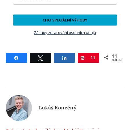
CHCI SPECIÁLNÍ VÝHODY
Zásady zpracování osobních údajů
11
Sdílet
Tweetnout
Sdílet
Pin
11
SDÍLENÍ
Lukáš Konečný