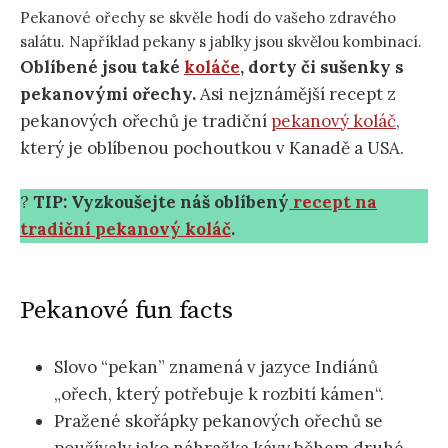
Pekanové ořechy se skvěle hodí do vašeho zdravého
salátu. Například pekany s jablky jsou skvělou kombinací.
Oblíbené jsou také
koláče
, dorty či sušenky s
pekanovými ořechy.
Asi nejznámější recept z
pekanových ořechů je tradiční
pekanový koláč
,
který je oblíbenou pochoutkou v Kanadě a USA.
?
TIP: Vyzkoušejte náš oblíbený
recept na
tradiční pekanový koláč
.
Pekanové fun facts
Slovo “pekan” znamená v jazyce Indiánů
„ořech, který potřebuje k rozbití kámen“.
Pražené skořápky pekanových ořechů se
používaly jako náhražka kávy během druhé