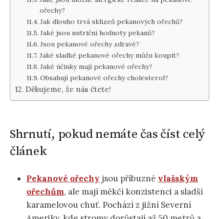
ořechy?
Jak dlouho trvá sklizeň pekanových ořechů?
Jaké jsou nutriční hodnoty pekanů?
Jsou pekanové ořechy zdravé?
Jaké sladké pekanové ořechy můžu koupit?
Jaké účinky mají pekanové ořechy?
Obsahují pekanové ořechy cholesterol?
Děkujeme, že nás čtete!
Shrnutí, pokud nemáte čas číst celý
článek
Pekanové ořechy
jsou příbuzné
vlašským
ořechům
, ale mají měkčí konzistenci a sladší
karamelovou chuť. Pochází z jižní Severní
Ameriky, kde stromy dorůstají až 50 metrů a