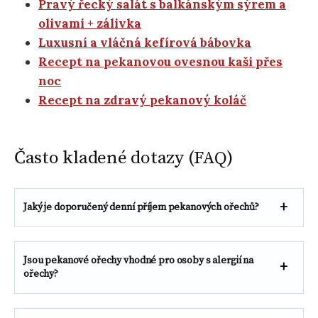
Pravý řecký salát s balkánským sýrem a
olivami + zálivka
Luxusní a vláčná kefírová bábovka
Recept na pekanovou ovesnou kaši přes
noc
Recept na zdravý pekanový koláč
Často kladené dotazy (FAQ)
Jaký je doporučený denní příjem pekanových ořechů?
Jsou pekanové ořechy vhodné pro osoby s alergií na
ořechy?