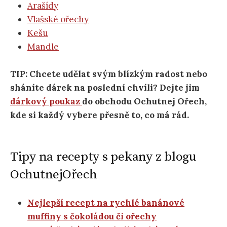
Arašídy
Vlašské ořechy
Kešu
Mandle
TIP: Chcete udělat svým blízkým radost nebo
sháníte dárek na poslední chvíli? Dejte jim
dárkový poukaz
do obchodu Ochutnej Ořech,
kde si každý vybere přesně to, co má rád.
Tipy na recepty s pekany z blogu
OchutnejOřech
Nejlepší recept na rychlé banánové
muffiny s čokoládou či ořechy