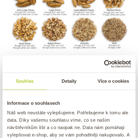
Velikosti pekanů dle standardů.
Souhlas
Detaily
Více o cookies
Skladování pekanových ořechů
Protože pekanová jádra obsahují hodně tuku,
Informace o souhlasech
jsou náchylná, tak jako třeba vlašské ořechy,
Náš web neustále vylepšujeme. Potřebujeme k tomu ale
na žluknutí.
Správné skladování je tedy také
data. Díky vašemu souhlasu víme, co se našim
podobné jako u vlašských oříšků. Doporučuje se
návštěvníkům líbí a co naopak ne. Data nám pomáhají
skladovat ořechy v suchu a temnu, nejlépe mezi
vylepšovat e-shop, aby se vám pohodlněji nakupovalo. A