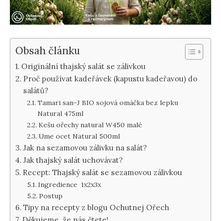
Obsah článku
Originální thajský salát se zálivkou
Proč používat kadeřávek (kapustu kadeřavou) do
salátů?
Tamari san-J BIO sojová omáčka bez lepku
Natural 475ml
Kešu ořechy natural W450 malé
Ume ocet Natural 500ml
Jak na sezamovou zálivku na salát?
Jak thajský salát uchovávat?
Recept: Thajský salát se sezamovou zálivkou
Ingredience 1x2x3x
Postup
Tipy na recepty z blogu Ochutnej Ořech
Děkujeme, že nás čtete!