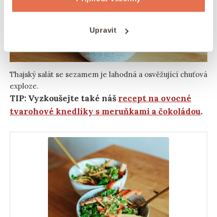
Upravit
Thajský salát se sezamem je lahodná a osvěžující chuťová
exploze.
TIP: Vyzkoušejte také náš
recept na ovocné
tvarohové knedlíky s meruňkami a čokoládou
.