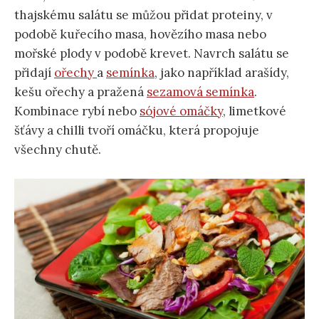
thajskému salátu se můžou přidat proteiny, v
podobě kuřecího masa, hovězího masa nebo
mořské plody v podobě krevet. Navrch salátu se
přidají
ořechy
a
semínka
, jako například arašídy,
kešu ořechy a pražená
sezamová semínka
.
Kombinace rybí nebo
sójové omáčky
, limetkové
šťávy a chilli tvoří omáčku, která propojuje
všechny chutě.