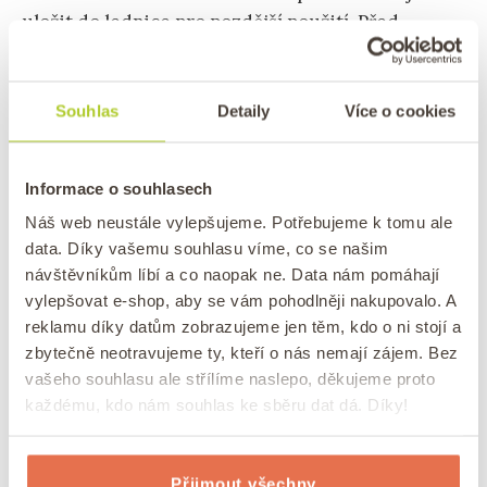
uložit do lednice pro pozdější použití. Před
použitím ji dobře promíchejte.
? Náš TIP:
Tamari san-J BIO sojová omáčka bez
Souhlas
Detaily
Více o cookies
lepku Natural
Informace o souhlasech
Jak thajský salát uchovávat?
Náš web neustále vylepšujeme. Potřebujeme k tomu ale
data. Díky vašemu souhlasu víme, co se našim
návštěvníkům líbí a co naopak ne. Data nám pomáhají
Pokud si připravujete salát den předem nebo vám
vylepšovat e-shop, aby se vám pohodlněji nakupovalo. A
zbyl, vždy skladujte zvlášť zálivku a zvlášť salát.
reklamu díky datům zobrazujeme jen těm, kdo o ni stojí a
Vydrží vám tak mnohem déle čerstvý.
zbytečně neotravujeme ty, kteří o nás nemají zájem. Bez
vašeho souhlasu ale střílíme naslepo, děkujeme proto
každému, kdo nám souhlas ke sběru dat dá. Díky!
Přijmout všechny