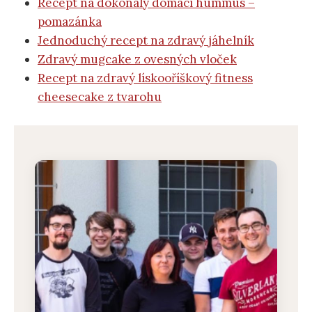
Recept na dokonalý domácí hummus –
pomazánka
Jednoduchý recept na zdravý jáhelník
Zdravý mugcake z ovesných vloček
Recept na zdravý lískooříškový fitness
cheesecake z tvarohu