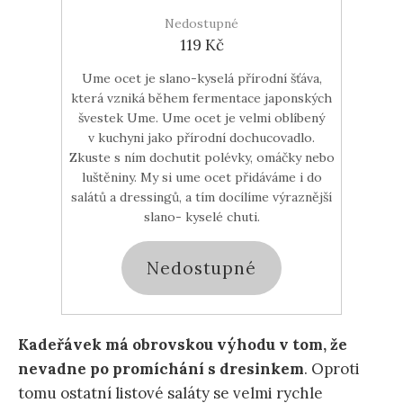
Nedostupné
119 Kč
Ume ocet je slano-kyselá přírodní šťáva,
která vzniká během fermentace japonských
švestek Ume. Ume ocet je velmi oblíbený
v kuchyni jako přírodní dochucovadlo.
Zkuste s ním dochutit polévky, omáčky nebo
luštěniny. My si ume ocet přidáváme i do
salátů a dressingů, a tím docílíme výraznější
slano- kyselé chuti.
Nedostupné
Kadeřávek má obrovskou výhodu v tom, že
nevadne po promíchání s dresinkem
. Oproti
tomu ostatní listové saláty se velmi rychle