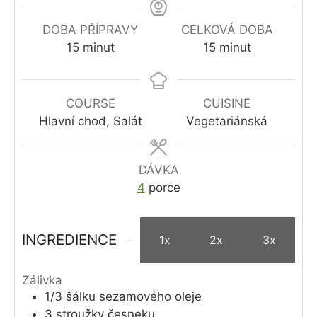
DOBA PŘÍPRAVY
CELKOVÁ DOBA
minutes
minutes
15
minut
15
minut
COURSE
CUISINE
Hlavní chod, Salát
Vegetariánská
DÁVKA
4
porce
INGREDIENCE
1x
2x
3x
Zálivka
1/3
šálku
sezamového oleje
3
stroužky
česneku