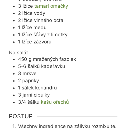
3
lžíce
tamari omáčky
2
lžíce
vody
2
lžíce
vinného octa
1
lžíce
medu
1
lžíce
šťávy z limetky
1
lžíce
zázvoru
Na salát
450
g
mražených fazolek
5-6
šálků
kadeřávku
3
mrkve
2
papriky
1
šálek
koriandru
3
jarní cibulky
3/4
šálku
kešu ořechů
POSTUP
Všechny ingredience na zálivku rozmixujte.