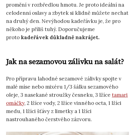
promění v rozbředlou hmotu. Je proto ideální na
celodenní oslavy a zbytek si klidně můžete nechat
na druhý den. Nevýhodou kadeřávku je, že pro
někoho je příliš tuhý. Doporučujeme
proto
kadeřávek důkladně nakrájet.
Jak na sezamovou zálivku na salát?
Pro přípravu lahodné sezamové zálivky spojte v
malé míse nebo mixéru 1/3 šálku sezamového
oleje, 3 nasekané stroužky česneku, 3 lžíce
tamari
omáčky
, 2 lžíce vody, 2 lžíce vinného octa, 1 lžíci
medu, 1 lžíci šťávy z limetky a 1 lžíci
nastrouhaného čerstvého zázvoru.