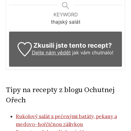
KEYWORD
thajský salát
Zkusili jste tento recept?
Dejte nám vědět
jak vám chutnalo!
Tipy na recepty z blogu Ochutnej
Ořech
Rukolový salát s pečenými batáty, pekany a
medovo–hořčičnou zálivkou