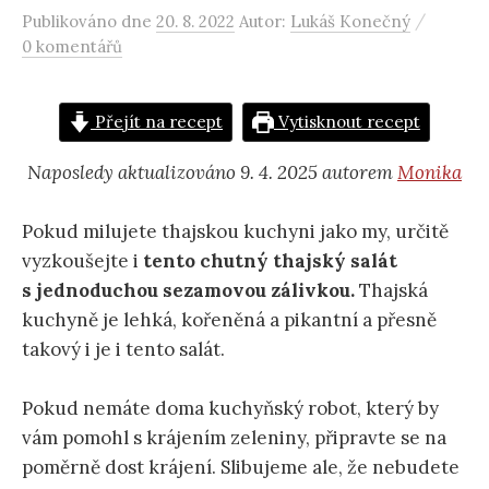
/
Publikováno
dne
20. 8. 2022
Autor:
Lukáš Konečný
0 komentářů
Přejít na recept
Vytisknout recept
Naposledy aktualizováno 9. 4. 2025 autorem
Monika
Pokud milujete thajskou kuchyni jako my, určitě
vyzkoušejte i
tento chutný thajský salát
s jednoduchou sezamovou zálivkou.
Thajská
kuchyně je lehká, kořeněná a pikantní a přesně
takový i je i tento salát.
Pokud nemáte doma kuchyňský robot, který by
vám pomohl s krájením zeleniny, připravte se na
poměrně dost krájení. Slibujeme ale, že nebudete