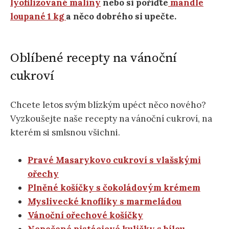
lyofilizované maliny
nebo si pořiďte
mandle
loupané 1 kg
a něco dobrého si upečte.
Oblíbené recepty na vánoční
cukroví
Chcete letos svým blízkým upéct něco nového?
Vyzkoušejte naše recepty na vánoční cukroví, na
kterém si smlsnou všichni.
Pravé Masarykovo cukroví s vlašskými
ořechy
Plněné košíčky s čokoládovým krémem
Myslivecké knoflíky s marmeládou
Vánoční ořechové košíčky
Nepečené pistáciové kuličky s bílou