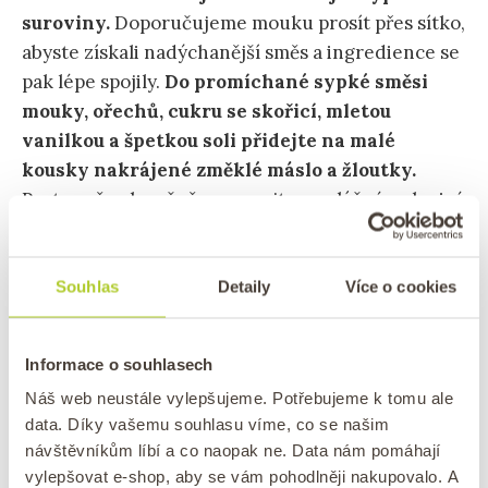
suroviny.
Doporučujeme mouku prosít přes sítko,
abyste získali nadýchanější směs a ingredience se
pak lépe spojily.
Do promíchané sypké směsi
mouky, ořechů, cukru se skořicí, mletou
vanilkou a špetkou soli přidejte na malé
kousky nakrájené změklé máslo a žloutky.
Postupně pak ručně zapracujte na vláčné nelepivé
těsto.
TIP: Nevíte, co udělat s bílky? Upečte si z
Souhlas
Detaily
Více o cookies
nich naše
ořechové
nebo
kokosové pusinky
.
Informace o souhlasech
Náš web neustále vylepšujeme. Potřebujeme k tomu ale
data. Díky vašemu souhlasu víme, co se našim
návštěvníkům líbí a co naopak ne. Data nám pomáhají
vylepšovat e-shop, aby se vám pohodlněji nakupovalo. A