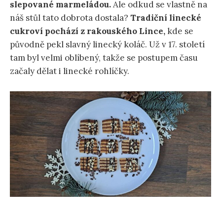
slepované marmeládou.
Ale odkud se vlastně na
náš stůl tato dobrota dostala?
Tradiční linecké
cukroví pochází z rakouského Lince,
kde se
původně pekl slavný linecký koláč. Už v 17. století
tam byl velmi oblíbený, takže se postupem času
začaly dělat i linecké rohlíčky.