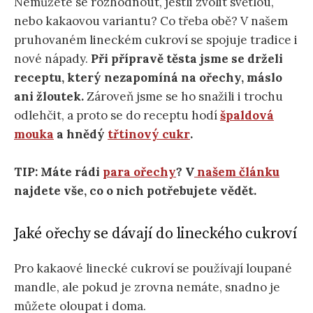
Nemůžete se rozhodnout, jestli zvolit světlou,
nebo kakaovou variantu? Co třeba obě? V našem
pruhovaném lineckém cukroví se spojuje tradice i
nové nápady.
Při přípravě těsta jsme se drželi
receptu, který nezapomíná na ořechy, máslo
ani žloutek.
Zároveň jsme se ho snažili i trochu
odlehčit, a proto se do receptu hodí
špaldová
mouka
a hnědý
třtinový cukr
.
TIP: Máte rádi
para ořechy
? V
našem článku
najdete vše, co o nich potřebujete vědět.
Jaké ořechy se dávají do lineckého cukroví
Pro kakaové linecké cukroví se používají loupané
mandle, ale pokud je zrovna nemáte, snadno je
můžete oloupat i doma.