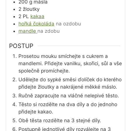
200
g
másla
2
žloutky
2
PL
kakaa
hořká čokoláda
na ozdobu
mandle
na zdobu
POSTUP
Prosetou mouku smíchejte s cukrem a
mandlemi. Přidejte vanilku, skořici, sůl a vše
společně promíchejte.
Udělejte do sypké směsi ďolíček do kterého
přidejte žloutky a nakrájené měkké máslo.
Ručně zapracujte na vláčné nelepivé těsto.
Těsto si rozdělte na dva díly a do jednoho
přidejte kakao.
Obě těsta rozdělte na 3 stejné díly.
Postupně jednotlivé díly rozválejte na 3