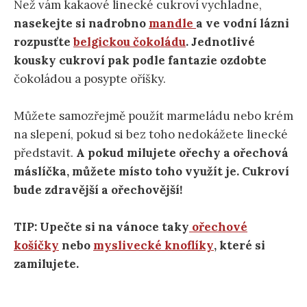
Než vám kakaové linecké cukroví vychladne,
nasekejte si nadrobno
mandle
a ve vodní lázni
rozpusťte
belgickou čokoládu
. Jednotlivé
kousky cukroví pak podle fantazie ozdobte
čokoládou a posypte oříšky.
Můžete samozřejmě použít marmeládu nebo krém
na slepení, pokud si bez toho nedokážete linecké
představit.
A pokud milujete ořechy a ořechová
máslíčka, můžete místo toho využít je. Cukroví
bude zdravější a ořechovější!
TIP: Upečte si na vánoce taky
ořechové
košíčky
nebo
myslivecké knoflíky
, které si
zamilujete.