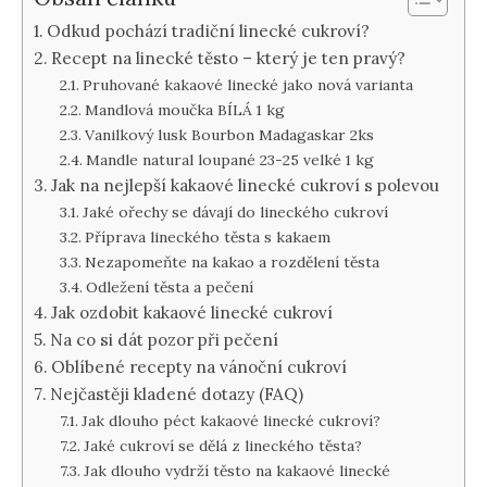
Odkud pochází tradiční linecké cukroví?
Recept na linecké těsto – který je ten pravý?
Pruhované kakaové linecké jako nová varianta
Mandlová moučka BÍLÁ 1 kg
Vanilkový lusk Bourbon Madagaskar 2ks
Mandle natural loupané 23-25 velké 1 kg
Jak na nejlepší kakaové linecké cukroví s polevou
Jaké ořechy se dávají do lineckého cukroví
Příprava lineckého těsta s kakaem
Nezapomeňte na kakao a rozdělení těsta
Odležení těsta a pečení
Jak ozdobit kakaové linecké cukroví
Na co si dát pozor při pečení
Oblíbené recepty na vánoční cukroví
Nejčastěji kladené dotazy (FAQ)
Jak dlouho péct kakaové linecké cukroví?
Jaké cukroví se dělá z lineckého těsta?
Jak dlouho vydrží těsto na kakaové linecké