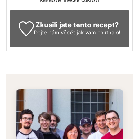
kakaové linecké cukroví
Zkusili jste tento recept?
Dejte nám vědět
jak vám chutnalo!