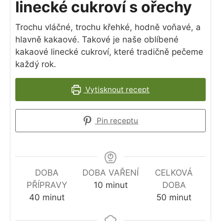
linecké cukroví s ořechy
Trochu vláčné, trochu křehké, hodně voňavé, a
hlavně kakaové. Takové je naše oblíbené
kakaové linecké cukroví, které tradičně pečeme
každý rok.
Vytisknout recept
Pin receptu
DOBA
DOBA VAŘENÍ
CELKOVÁ
minutes
PŘÍPRAVY
10
minut
DOBA
minutes
minutes
40
minut
50
minut