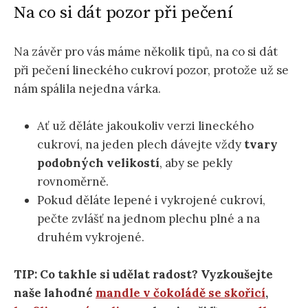
Na co si dát pozor při pečení
Na závěr pro vás máme několik tipů, na co si dát
při pečení lineckého cukroví pozor, protože už se
nám spálila nejedna várka.
Ať už děláte jakoukoliv verzi lineckého
cukroví, na jeden plech dávejte vždy
tvary
podobných velikostí
, aby se pekly
rovnoměrně.
Pokud děláte lepené i vykrojené cukroví,
pečte zvlášť na jednom plechu plné a na
druhém vykrojené.
TIP: Co takhle si udělat radost? Vyzkoušejte
naše lahodné
mandle v čokoládě se skořicí
,