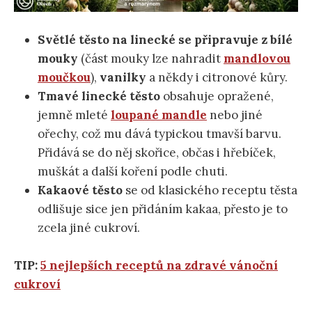
Světlé těsto na linecké se připravuje z bílé
mouky
(část mouky lze nahradit
mandlovou
moučkou
),
vanilky
a někdy i citronové kůry.
Tmavé linecké těsto
obsahuje opražené,
jemně mleté
loupané mandle
nebo jiné
ořechy, což mu dává typickou tmavší barvu.
Přidává se do něj skořice, občas i hřebíček,
muškát a další koření podle chuti.
Kakaové těsto
se od klasického receptu těsta
odlišuje sice jen přidáním kakaa, přesto je to
zcela jiné cukroví.
TIP:
5 nejlepších receptů na zdravé vánoční
cukroví