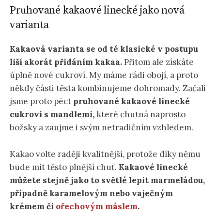
Pruhované kakaové linecké jako nová
varianta
Kakaová varianta se od té klasické v postupu
liší akorát přidáním kakaa.
Přitom ale získáte
úplně nové cukroví. My máme rádi obojí, a proto
někdy části těsta kombinujeme dohromady. Začali
jsme proto péct
pruhované kakaové linecké
cukroví s mandlemi,
které chutná naprosto
božsky a zaujme i svým netradičním vzhledem.
Kakao volte raději kvalitnější, protože díky němu
bude mít těsto plnější chuť.
Kakaové linecké
můžete stejně jako to světlé lepit marmeládou,
případně karamelovým nebo vaječným
krémem či
ořechovým máslem
.