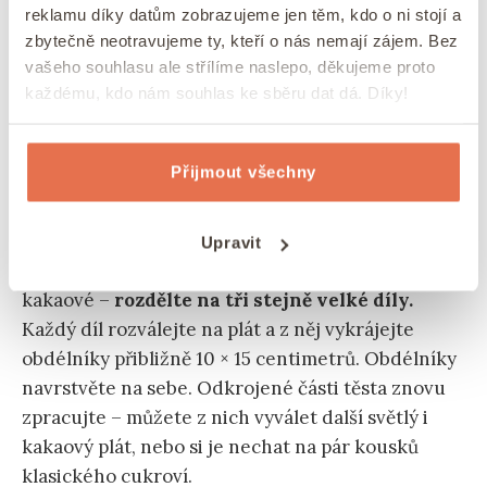
reklamu díky datům zobrazujeme jen těm, kdo o ni stojí a
zbytečně neotravujeme ty, kteří o nás nemají zájem. Bez
vašeho souhlasu ale střílíme naslepo, děkujeme proto
každému, kdo nám souhlas ke sběru dat dá. Díky!
Nezapomeňte na kakao a rozdělení těsta
Přijmout všechny
Teď přichází na řadu kakao.
Těsto na linecké
cukroví rozdělte na dvě poloviny a do jedné z
Upravit
nich zapracujte kakao.
Obě těsta
– světlé i
kakaové –
rozdělte na tři stejně velké díly.
Každý díl rozválejte na plát a z něj vykrájejte
obdélníky přibližně 10 × 15 centimetrů. Obdélníky
navrstvěte na sebe. Odkrojené části těsta znovu
zpracujte – můžete z nich vyválet další světlý i
kakaový plát, nebo si je nechat na pár kousků
klasického cukroví.