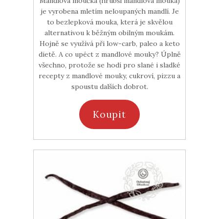
Mandlová moučka (hrubší mandlová mouka)
je vyrobena mletím neloupaných mandlí. Je
to bezlepková mouka, která je skvělou
alternativou k běžným obilným moukám.
Hojně se využívá při low-carb, paleo a keto
dietě. A co upéct z mandlové mouky? Úplně
všechno, protože se hodí pro slané i sladké
recepty z mandlové mouky, cukroví, pizzu a
spoustu dalších dobrot.
Koupit