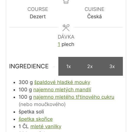
COURSE
CUISINE
Dezert
Česká
DÁVKA
1
plech
INGREDIENCE
1x
2x
3x
300
g
špaldové hladké mouky
100
g
najemno mletých mandlí
100
g
najemno mletého třtinového cukru
(nebo moučkového)
špetka soli
špetka skořice
1
ČL
mleté vanilky