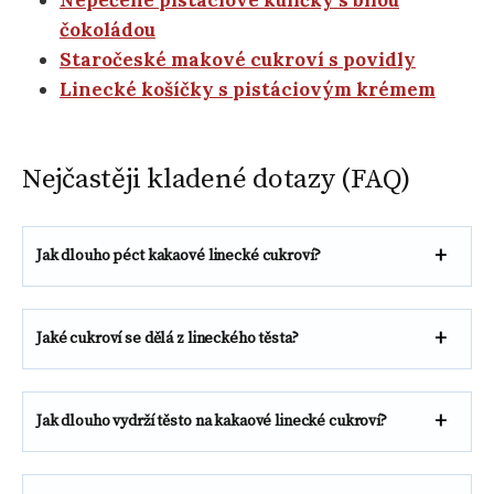
čokoládou
Staročeské makové cukroví s povidly
Linecké košíčky s pistáciovým krémem
Nejčastěji kladené dotazy (FAQ)
Jak dlouho péct kakaové linecké cukroví
?
Jaké cukroví se dělá z lineckého těsta?
Jak dlouho vydrží těsto na kakaové linecké cukroví?