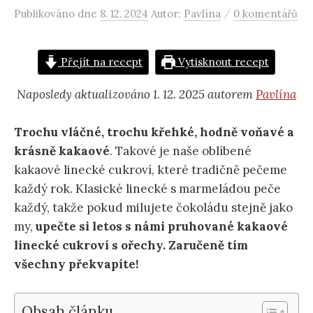
/
Publikováno
dne
8. 12. 2024
Autor:
Pavlína
0 komentářů
Přejít na recept
Vytisknout recept
Naposledy aktualizováno 1. 12. 2025 autorem
Pavlína
Trochu vláčné, trochu křehké, hodně voňavé a
krásně kakaové
. Takové je naše oblíbené
kakaové linecké cukroví, které tradičně pečeme
každý rok. Klasické linecké s marmeládou peče
každý, takže pokud milujete čokoládu stejně jako
my,
upečte si letos s námi pruhované kakaové
linecké cukroví s ořechy. Zaručeně tím
všechny překvapíte!
Obsah článku