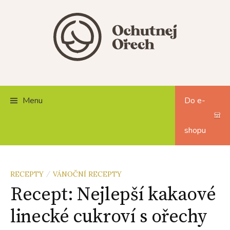
Skip
to
content
Menu
Do e-
shopu
RECEPTY
VÁNOČNÍ RECEPTY
/
Recept: Nejlepší kakaové
linecké cukroví s ořechy