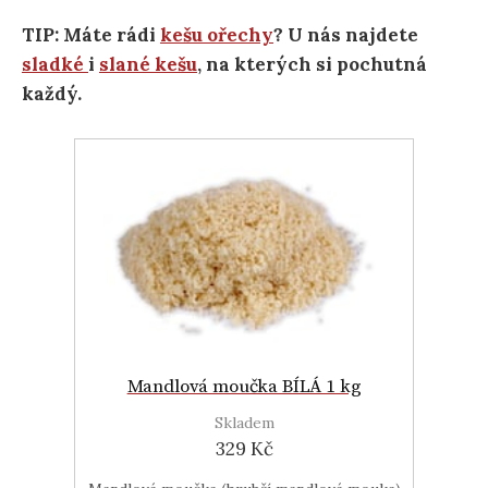
TIP: Máte rádi
kešu ořechy
? U nás najdete
sladké
i
slané kešu
, na kterých si pochutná
každý.
Mandlová moučka BÍLÁ 1 kg
Skladem
329 Kč