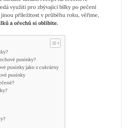
dá využití pro zbývající bílky po pečení
jinou příležitost v průběhu roku, věříme,
lků a ořechů si oblíbíte.
nky?
řechové pusinky?
ové pusinky jako z cukrárny
hové pusinky
pečené?
nky?
ky?