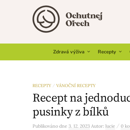
Skip
to
content
Zdravá výživa
Recepty
RECEPTY
VÁNOČNÍ RECEPTY
/
Recept na jednodu
pusinky z bílků
/
Publikováno
dne
3. 12. 2023
Autor:
lucie
0 k