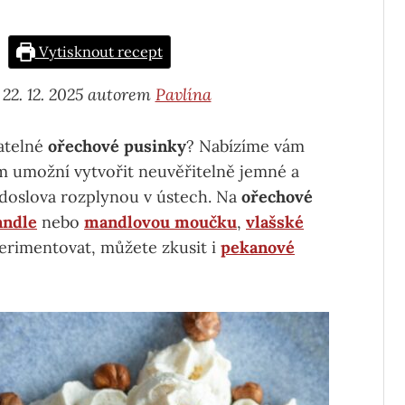
Vytisknout recept
 22. 12. 2025 autorem
Pavlína
latelné
ořechové pusinky
? Nabízíme vám
m umožní vytvořit neuvěřitelně jemné a
e doslova rozplynou v ústech. Na
ořechové
andle
nebo
mandlovou moučku
,
vlašské
erimentovat, můžete zkusit i
pekanové