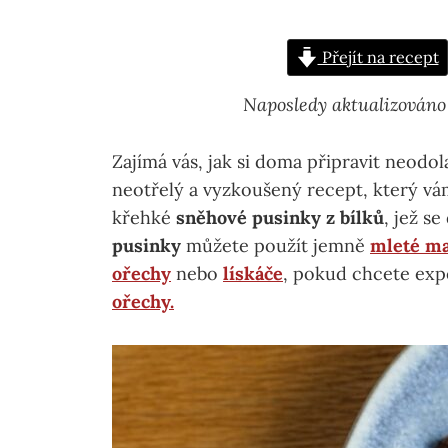
Přejít na recept
Naposledy aktualizováno
Zajímá vás, jak si doma připravit neodo
neotřelý a vyzkoušený recept, který vá
křehké
sněhové pusinky z bílků
, jež s
pusinky
můžete použít jemně
mleté m
ořechy
nebo
lískáče
, pokud chcete exp
ořechy.