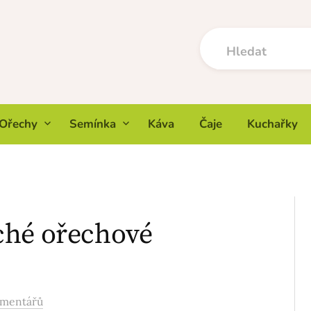
Ořechy
Semínka
Káva
Čaje
Kuchařky
ché ořechové
omentářů