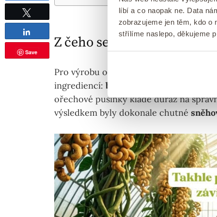
líbí a co naopak ne. Data n
zobrazujeme jen těm, kdo o n
Tweetnout
Sdílet
střílíme naslepo, děkujeme 
Z čeho se vyrábí sněhové o
Save
Pro výrobu ořechových pusinek z bílků 
ingrediencí:
bílky, moučkový cukr a ml
ořechové pusinky klade důraz na správn
výsledkem byly dokonale chutné
sněho