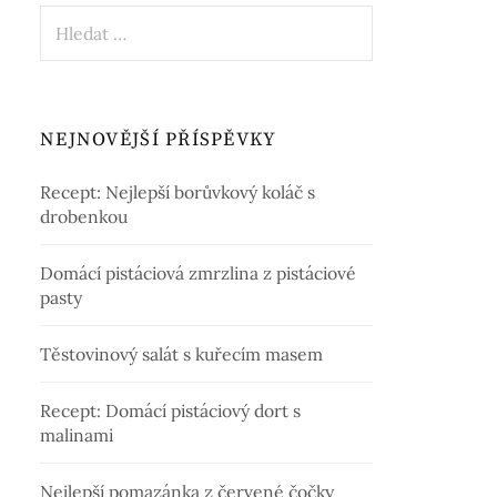
Vyhledávání
NEJNOVĚJŠÍ PŘÍSPĚVKY
Recept: Nejlepší borůvkový koláč s
drobenkou
Domácí pistáciová zmrzlina z pistáciové
pasty
Těstovinový salát s kuřecím masem
Recept: Domácí pistáciový dort s
malinami
Nejlepší pomazánka z červené čočky