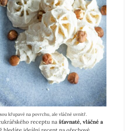
sou křupavé na povrchu, ale vláčné uvnitř.
 cukrářského receptu na
šťavnaté, vláčné a
ž hledáte ideální recept na ořechové