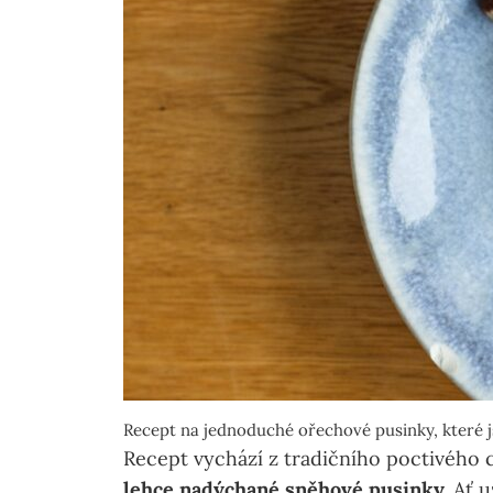
Recept na jednoduché ořechové pusinky, které j
Recept vychází z tradičního poctivého
lehce nadýchané sněhové pusinky.
Ať u