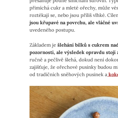
přesahuje pouhé smíchání surovin. Typi
přimíchá cukr a mleté ořechy, může vést
roztékají se, nebo jsou příliš vlhké. Cí
jsou křupavé na povrchu, ale vláčné uv
uvedeného postupu.
Základem je
šlehání bílků s cukrem nad
pozornosti, ale výsledek opravdu stojí 
ručně a pečlivě šlehá, dokud není dokon
zajišťuje, že ořechové pusinky budou m
od tradičních sněhových pusinek a
kok