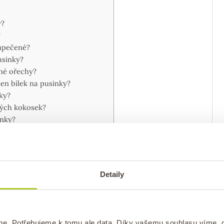
y?
?
 upečené?
usinky?
ené ořechy?
en bílek na pusinky?
ky?
vých kokosek?
inky?
Detaily
 z bílků
me. Potřebujeme k tomu ale data. Díky vašemu souhlasu víme,