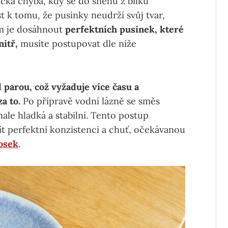
cká chyba, kdy se do sněhu z bílků
 k tomu, že pusinky neudrží svůj tvar,
lem je dosáhnout
perfektních pusinek, které
nitř,
musíte postupovat dle níže
 parou, což vyžaduje více času a
za to.
Po přípravě vodní lázně se směs
ale hladká a stabilní. Tento postup
ít perfektní konzistenci a chuť, očekávanou
osek
.