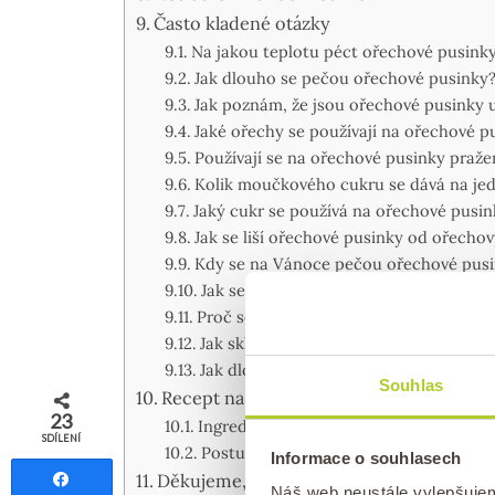
Často kladené otázky
Na jakou teplotu péct ořechové pusink
Jak dlouho se pečou ořechové pusinky
Jak poznám, že jsou ořechové pusinky
Jaké ořechy se používají na ořechové p
Používají se na ořechové pusinky praž
Kolik moučkového cukru se dává na jed
Jaký cukr se používá na ořechové pusin
Jak se liší ořechové pusinky od ořecho
Kdy se na Vánoce pečou ořechové pus
Jak se tvarují ořechové pusinky?
Proč se mi roztekly ořechové pusinky?
Jak skladovat ořechové pusinky?
Jak dlouho vydrží ořechové pusinky?
Souhlas
Recept na jednoduché ořechové pusinky
23
Ingredience
SDÍLENÍ
Postup
Informace o souhlasech
Sdílet
Děkujeme, že nás čtete!
Náš web neustále vylepšuje