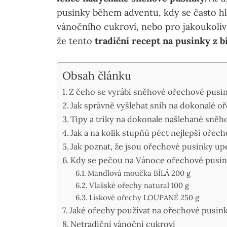
pusinky během adventu, kdy se často hle
vánočního cukroví, nebo pro jakoukoliv 
že tento
tradiční recept na pusinky z bí
Obsah článku
Z čeho se vyrábí sněhové ořechové pusi
Jak správně vyšlehat sníh na dokonalé o
Tipy a triky na dokonale našlehané sněh
Jak a na kolik stupňů péct nejlepší ořec
Jak poznat, že jsou ořechové pusinky u
Kdy se pečou na Vánoce ořechové pusi
Mandlová moučka BÍLÁ 200 g
Vlašské ořechy natural 100 g
Lískové ořechy LOUPANÉ 250 g
Jaké ořechy používat na ořechové pusin
Netradiční vánoční cukroví