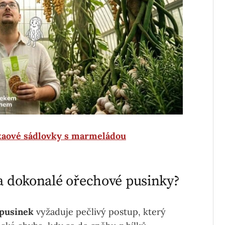
kaové sádlovky s marmeládou
na dokonalé ořechové pusinky?
 pusinek
vyžaduje pečlivý postup, který