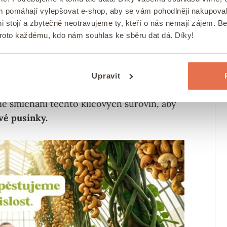
ám pomáhají vylepšovat e-shop, aby se vám pohodlněji nakupova
i stojí a zbytečně neotravujeme ty, kteří o nás nemají zájem. B
proto každému, kdo nám souhlas ke sběru dat dá. Díky!
řechové pusinky?
je třeba pouze několik základních
Upravit
eté ořechy.
Tento recept na měkké
é smíchání těchto klíčových surovin, aby
vé pusinky.