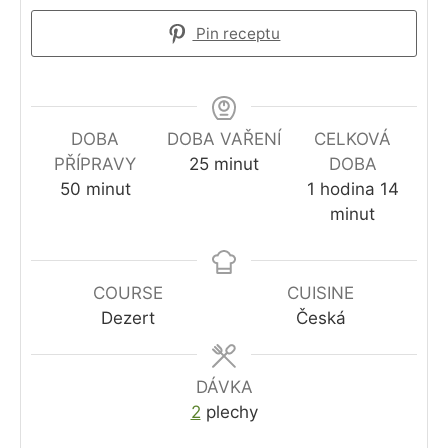
Pin receptu
DOBA
DOBA VAŘENÍ
CELKOVÁ
minutes
PŘÍPRAVY
25
minut
DOBA
minutes
hour
minut
50
minut
1
hodina
14
minut
COURSE
CUISINE
Dezert
Česká
DÁVKA
2
plechy