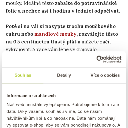
mouky. Ideálně těsto
zabalte do potravinářské
folie a nechce asi 1 hodinu v lednici odpočívat.
Poté si na vál si nasypte trochu moučkového
cukru nebo
mandlové mouky
, rozválejte těsto
na 0,5 centimetru tlustý plát
a můžete začít
vykrajovat. Aby se vám lépe vykrajovalo,
pokládejte vykrajovátko do moučkového cukru.
Souhlas
Detaily
Více o cookies
Informace o souhlasech
Náš web neustále vylepšujeme. Potřebujeme k tomu ale
data. Díky vašemu souhlasu víme, co se našim
návštěvníkům líbí a co naopak ne. Data nám pomáhají
vylepšovat e-shop, aby se vám pohodlněji nakupovalo. A