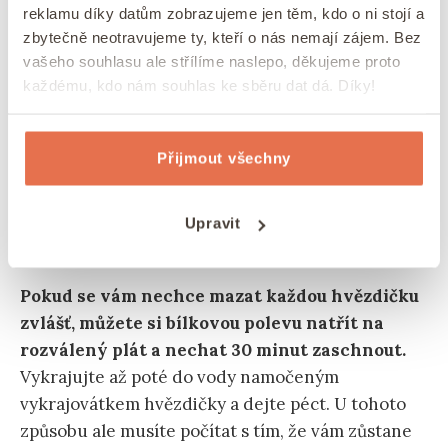
reklamu díky datům zobrazujeme jen těm, kdo o ni stojí a
zbytečně neotravujeme ty, kteří o nás nemají zájem. Bez
Poleva na skořicové hvězdičky s
vašeho souhlasu ale střílíme naslepo, děkujeme proto
mandlemi
každému, kdo nám souhlas ke sběru dat dá. Díky!
Polevu na skořicové hvězdičky udělejte
Přijmout všechny
vyšleháním bílků s moučkovým cukrem (ten
přidejte podle chuti) a kapkou citronové šťávy.
Polevu pak nanášejte do středu na vykrojené
Upravit
hvězdičky a ostrou špičkou nože rozetřete.
Pokud se vám nechce mazat každou hvězdičku
zvlášť, můžete si bílkovou polevu natřít na
rozválený plát a nechat 30 minut zaschnout.
Vykrajujte až poté do vody namočeným
vykrajovátkem hvězdičky a dejte péct. U tohoto
způsobu ale musíte počítat s tím, že vám zůstane