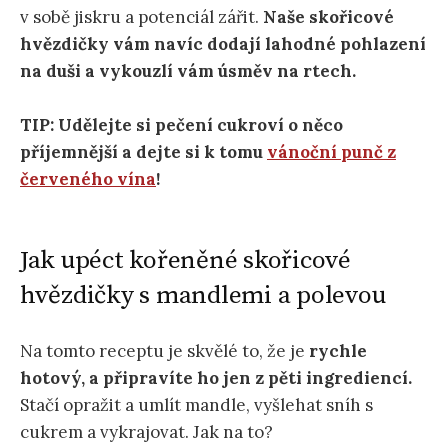
v sobě jiskru a potenciál zářit.
Naše skořicové
hvězdičky vám navíc dodají lahodné pohlazení
na duši a vykouzlí vám úsměv na rtech.
TIP:
Udělejte si pečení cukroví o něco
příjemnější a dejte si k tomu
vánoční punč z
červeného vína
!
Jak upéct kořeněné skořicové
hvězdičky s mandlemi a polevou
Na tomto receptu je skvělé to, že je
rychle
hotový, a připravíte ho jen z pěti ingrediencí.
Stačí opražit a umlít mandle, vyšlehat sníh s
cukrem a vykrajovat. Jak na to?