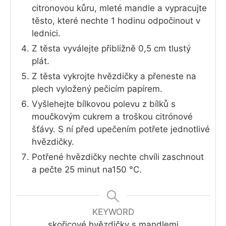
citronovou kůru, mleté mandle a vypracujte
těsto, které nechte 1 hodinu odpočinout v
lednici.
Z těsta vyválejte přibližně 0,5 cm tlustý
plát.
Z těsta vykrojte hvězdičky a přeneste na
plech vyložený pečicím papírem.
Vyšlehejte bílkovou polevu z bílků s
moučkovým cukrem a troškou citrónové
šťávy. S ní před upečením potřete jednotlivé
hvězdičky.
Potřené hvězdičky nechte chvíli zaschnout
a pečte 25 minut na150 °C.
KEYWORD
skořicové hvězdičky s mandlemi