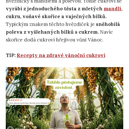
hvězdičky s mandlemi a polevou. Tohle cukroví se
vyrábí z jednoduchého těsta z mletých
mandlí
,
cukru, voňavé skořice a vaječných bílků.
Typickým znakem těchto hvězdiček je
sněhobílá
poleva z vyšlehaných bílků s cukrem.
Navíc
skořice dodá cukroví hřejivou vůni Vánoc.
TIP:
Recepty na zdravé vánoční cukroví