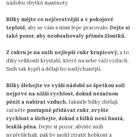
nádobu
zbytků mastnoty.
Bílky mějte co nejčerstvější a v pokojové
teplotě,
aby se vám s nimi lépe pracovalo.
Dejte si
také pozor, aby neobsahovaly příměs žloutků.
Z cukru je na sníh nejlepší cukr krupicový,
a to
díky velikosti krystalů, které na sebe váží vzduch.
Sníh tak kypří a dělají ho nadýchanější.
Bílky šlehejte ve vyšší nádobě se špetkou soli
nejprve na nižší rychlost, dokud nezačnou
pěnit a nabírat vzduch.
Jakmile bílky zbělají,
začněte
postupně přidávat cukr, zvyšte
rychlost a šlehejte, dokud z bílků není hustá,
lesklá pěna.
Dejte si pozor, abyste sníh
nepřešlehali, pak by mohl ztratit hebkost a