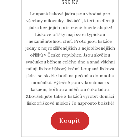
599 Kč
Loupaná lísková jádra jsou vhodná pro
všechny milovníky „lískáčů“, kteří preferují
jádra bez jejich přirozené hnědé slupky!
Lískové oříšky mají svou typickou
nezaměnitelnou chuť. Proto jsou lískáče
jedny z nejrozšířenějších a nejoblíbenějších
oříšků v České republice. Jsou skvělou
svačinkou během celého dne a snad všichni
milují lískooříškový krém! Loupaná lísková
jádra se skvěle hodí na pečení a do mnoha
moučníků. Výtečné jsou v kombinaci s
kakaem, hořkou a mléčnou čokoládou.
Zkoušeli jste také z lískáčů vyrobit domácí
lískooříškové mléko? Je naprosto božské!
Koupit