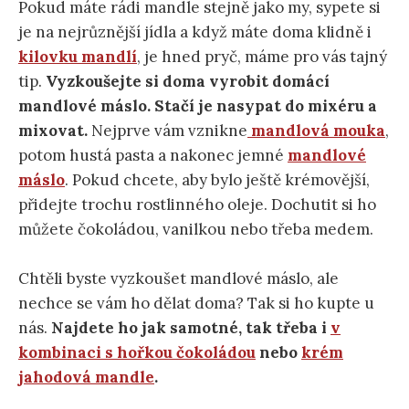
Pokud máte rádi mandle stejně jako my, sypete si
je na nejrůznější jídla a když máte doma klidně i
kilovku mandlí
, je hned pryč, máme pro vás tajný
tip.
Vyzkoušejte si doma vyrobit domácí
mandlové máslo. Stačí je nasypat do mixéru a
mixovat.
Nejprve vám vznikne
mandlová mouka
,
potom hustá pasta a nakonec jemné
mandlové
máslo
. Pokud chcete, aby bylo ještě krémovější,
přidejte trochu rostlinného oleje. Dochutit si ho
můžete čokoládou, vanilkou nebo třeba medem.
Chtěli byste vyzkoušet mandlové máslo, ale
nechce se vám ho dělat doma? Tak si ho kupte u
nás.
Najdete ho jak samotné, tak třeba i
v
kombinaci s hořkou čokoládou
nebo
krém
jahodová mandle
.