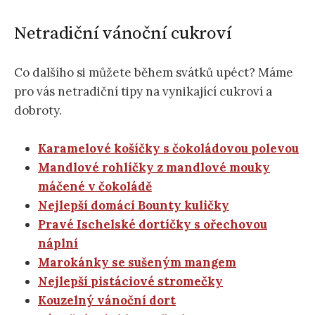
Netradiční vánoční cukroví
Co dalšího si můžete během svátků upéct? Máme
pro vás netradiční tipy na vynikající cukroví a
dobroty.
Karamelové košíčky s čokoládovou polevou
Mandlové rohlíčky z mandlové mouky
máčené v čokoládě
Nejlepší domácí Bounty kuličky
Pravé Ischelské dortíčky s ořechovou
náplní
Marokánky se sušeným mangem
Nejlepší pistáciové stromečky
Kouzelný v
á
noční dort