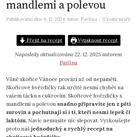
mandlemi a polevou
/
Publikováno
dne
6. 12. 2024
Autor:
Pavlína
0 komentářů
Přejít na recept
Vytisknout recept
Naposledy aktualizováno 22. 12. 2025 autorem
Pavlína
Vůně skořice Vánoce provází už od nepaměti.
Skořicové hvězdičky tak určitě nesmí chybět na
vašem tácku s cukrovím. Skořicové hvězdičky s
mandlemi a polevou
snadno připravíte jen z pěti
surovin a pochutnají si i ti, kteří nesmí lepek či
laktózu.
Navíc nemusíte nic slepovat. Vyzkoušejte
proto náš
jednoduchý a rychlý recept na