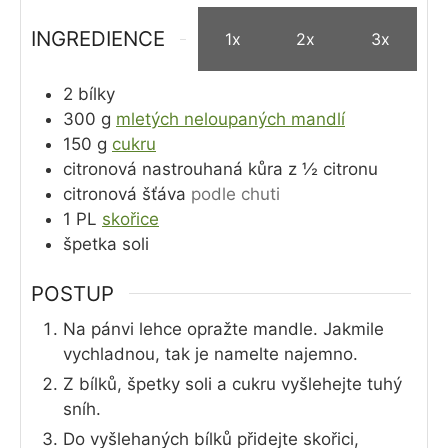
INGREDIENCE
1x
2x
3x
2
bílky
300
g
mletých neloupaných mandlí
150
g
cukru
citronová nastrouhaná kůra z ½ citronu
citronová šťáva
podle chuti
1
PL
skořice
špetka soli
POSTUP
Na pánvi lehce opražte mandle. Jakmile
vychladnou, tak je namelte najemno.
Z bílků, špetky soli a cukru vyšlehejte tuhý
sníh.
Do vyšlehaných bílků přidejte skořici,