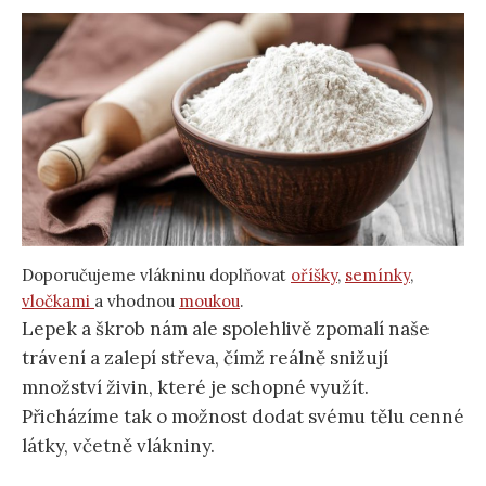
Doporučujeme vlákninu doplňovat
oříšky
,
semínky
,
vločkami
a vhodnou
moukou
.
Lepek a škrob nám ale spolehlivě zpomalí naše
trávení a zalepí střeva, čímž reálně snižují
množství živin, které je schopné využít.
Přicházíme tak o možnost dodat svému tělu cenné
látky, včetně vlákniny.