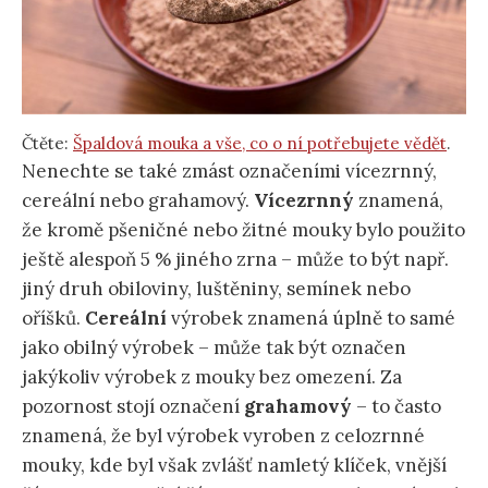
Čtěte:
Špaldová mouka a vše, co o ní potřebujete vědět
.
Nenechte se také zmást označeními vícezrnný,
cereální nebo grahamový.
Vícezrnný
znamená,
že kromě pšeničné nebo žitné mouky bylo použito
ještě alespoň 5 % jiného zrna – může to být např.
jiný druh obiloviny, luštěniny, semínek nebo
oříšků.
Cereální
výrobek znamená úplně to samé
jako obilný výrobek – může tak být označen
jakýkoliv výrobek z mouky bez omezení. Za
pozornost stojí označení
grahamový
– to často
znamená, že byl výrobek vyroben z celozrnné
mouky, kde byl však zvlášť namletý klíček, vnější