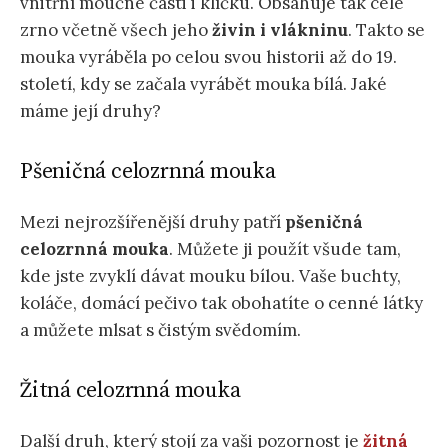
vnitřní moučné části i klíčku. Obsahuje tak celé
zrno včetně všech jeho
živin i vlákninu
. Takto se
mouka vyráběla po celou svou historii až do 19.
století, kdy se začala vyrábět mouka bílá. Jaké
máme její druhy?
Pšeničná celozrnná mouka
Mezi nejrozšířenější druhy patří
pšeničná
celozrnná mouka
. Můžete ji použít všude tam,
kde jste zvyklí dávat mouku bílou. Vaše buchty,
koláče, domácí pečivo tak obohatíte o cenné látky
a můžete mlsat s čistým svědomím.
Žitná celozrnná mouka
Další druh, který stojí za vaši pozornost je
žitná