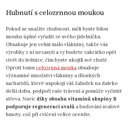
Hubnutí s celozrnnou moukou
Pokud se snažíte zhubnout, měli byste bílou
mouku úplně vyřadit ze svého jídelníčku.
Obsahuje jen velmi málo vlákniny, takže vás
výrobky z ní nezasytí a vy budete zakrátko opět
civět do lednice, čím byste ukojili své chutě.
Oproti tomu
celozrnná mouka
obsahuje
významné množství vlákniny a dlouhých
sacharidů, které uspokojí váš žaludek na daleko
delší dobu, podpoří vaše trávení a pomůže vyčistit
střeva. Navíc
díky obsahu vitamínů skupiny B
podporuje regeneraci svalů
a budování svalové
hmoty, což při cvičení velice oceníte.