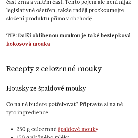
část zrna a vnitřní část. Tento pojem ale není nijak
legislativně ošetřen, takže raději prozkoumejte
složení produktu přímo v obchodě.
TIP: Další oblíbenou moukou je také bezlepková
kokosová mouka
Recepty z celozrnné mouky
Housky ze špaldové mouky
Co na ně budete potřebovat? Připravte si na ně
tyto ingredience:
250 g celozrnné
špaldové mouky
150 g vlažného mléka