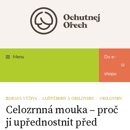
Skip
to
content
Menu
Do e-
shopu
ZDRAVÁ VÝŽIVA
LUŠTĚNINY A OBILOVINY
OBILOVINY
/
/
Celozrnná mouka – proč
ji upřednostnit před