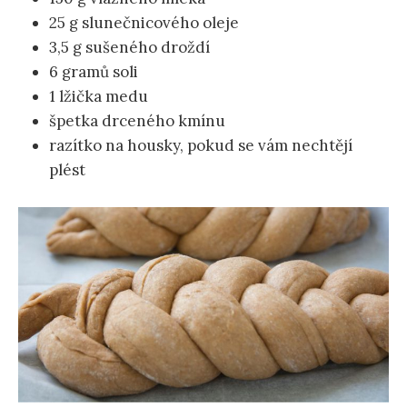
25 g slunečnicového oleje
3,5 g sušeného droždí
6 gramů soli
1 lžička medu
špetka drceného kmínu
razítko na housky, pokud se vám nechtějí
plést