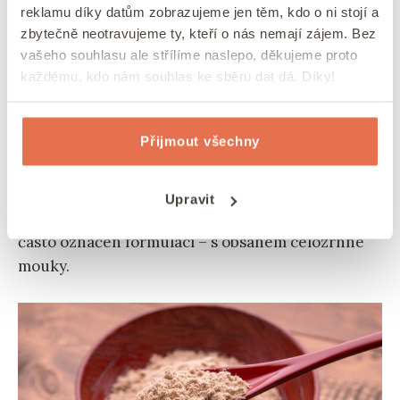
reklamu díky datům zobrazujeme jen těm, kdo o ni stojí a
zbytečně neotravujeme ty, kteří o nás nemají zájem. Bez
vašeho souhlasu ale střílíme naslepo, děkujeme proto
Celozrnné pečivo a jak ho
každému, kdo nám souhlas ke sběru dat dá. Díky!
spolehlivě poznat
Přijmout všechny
Pojem celozrnné pečivo smí obchodník podle
zákona použít pouze v případě, pokud
výrobek
obsahuje alespoň 80 %
celozrnné mouky
. Pokud
Upravit
je podíl celozrnné mouky nižší, bývá výrobek
často označen formulací – s obsahem celozrnné
mouky.