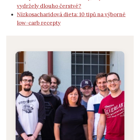
vydržely dlouho čerstvé?
Nízkosacharidová dieta: 10 tipů na výborné
low-carb recepty