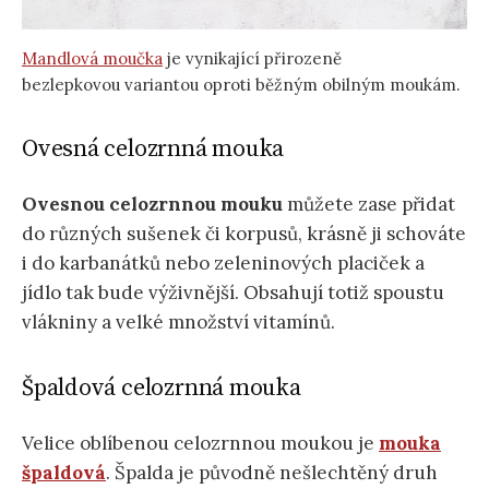
Mandlová moučka
je vynikající přirozeně
bezlepkovou variantou oproti běžným obilným moukám.
Ovesná celozrnná mouka
Ovesnou celozrnnou mouku
můžete zase přidat
do různých sušenek či korpusů, krásně ji schováte
i do karbanátků nebo zeleninových placiček a
jídlo tak bude výživnější. Obsahují totiž spoustu
vlákniny a velké množství vitamínů.
Špaldová celozrnná mouka
Velice oblíbenou celozrnnou moukou je
mouka
špaldová
. Špalda je původně nešlechtěný druh