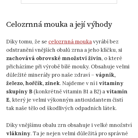
Celozrnná mouka a její výhody
Díky tomu, že se
celozrnná mouka
vyrábí bez
odstranění vnějších obalů zrna a jeho klíčku, si
zachovává obrovské množství živin
, o které
přicházíme při výrobě bílé mouky. Obsahuje velmi
důležité minerály pro naše zdraví –
vápník,
železo, hořčík, zinek
. Najdeme v ní i
vitaminy
skupiny B
(konkrétně vitamin B1 a B2) a
vitamin
E
, který je velmi výkonným antioxidantem čistí
tak naše tělo od škodlivých odpadních látek.
Díky vnějšímu obalu zrn obsahuje i velké množství
vlákniny
. Ta je nejen velmi důležitá pro správné