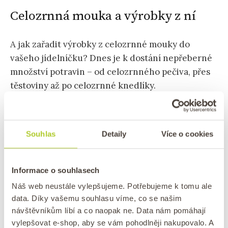
Celozrnná mouka a výrobky z ní
A jak zařadit výrobky z celozrnné mouky do
vašeho jídelníčku? Dnes je k dostání nepřeberné
množství potravin – od celozrnného pečiva, přes
těstoviny až po celozrnné knedlíky.
Pokud rádi pečete, není nic jednoduššího než si
celozrnnou mouku
pořídit a vyměnit ji za bílou
Souhlas
Detaily
Více o cookies
mouku ve vašich oblíbených receptech.
Minimálně stojí za námahu ji s bílou moukou
alespoň naředit a dodat tak vašemu tělu cenné
Informace o souhlasech
látky. Myslete ale na to, že celozrnná mouka více
Náš web neustále vylepšujeme. Potřebujeme k tomu ale
saje a tak bude potřeba do těsta přidat více
data. Díky vašemu souhlasu víme, co se našim
tekutin, abyste dosáhli stejně vláčného výsledku
návštěvníkům líbí a co naopak ne. Data nám pomáhají
jako s moukou bílou.
vylepšovat e-shop, aby se vám pohodlněji nakupovalo. A