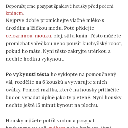
Doporučujeme posypat špaldové housky před pečení
kmínem
.
Nejprve dobře promíchejte vlažné mléko s
droždím a lžičkou medu. Poté přidejte
celozrnnou mouku
, olej, sůl a kmín. Těsto můžete
promíchat vařečkou nebo použít kuchyňský robot,
pokud ho máte. Nyní těsto zakryjte utěrkou a
nechte hodinu vykynout.
Po vykynutí těsta
ho vyklopte na pomoučnený
vál, rozdělte na 6 kousků a vytvarujte z nich
oválky. Pomocí razítka, které na housky přitlačíte
budou vypadat úplně jako ty pletené. Nyní housky
nechte ještě 15 minut kynout na plechu.
Housky můžete potřít vodou a posypat