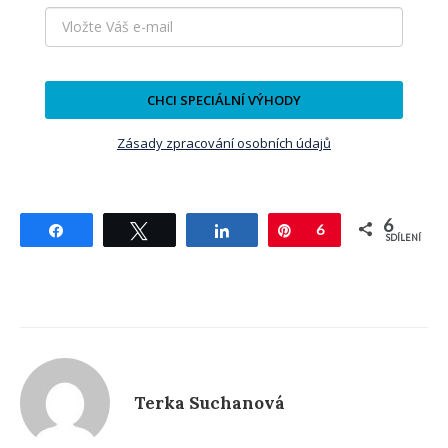
CHCI SPECIÁLNÍ VÝHODY
Zásady zpracování osobních údajů
6
Sdílet
Tweetnout
Sdílet
Pin
6
SDÍLENÍ
Terka Suchanová