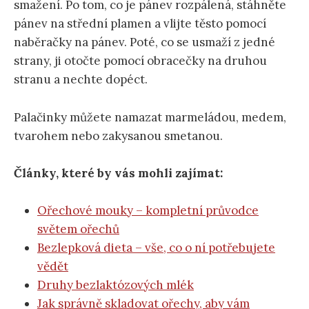
smažení. Po tom, co je pánev rozpálená, stáhněte
pánev na střední plamen a vlijte těsto pomocí
naběračky na pánev. Poté, co se usmaží z jedné
strany, ji otočte pomocí obracečky na druhou
stranu a nechte dopéct.
Palačinky můžete namazat marmeládou, medem,
tvarohem nebo zakysanou smetanou.
Články, které by vás mohli zajímat:
Ořechové mouky – kompletní průvodce
světem ořechů
Bezlepková dieta – vše, co o ní potřebujete
vědět
Druhy bezlaktózových mlék
Jak správně skladovat ořechy, aby vám