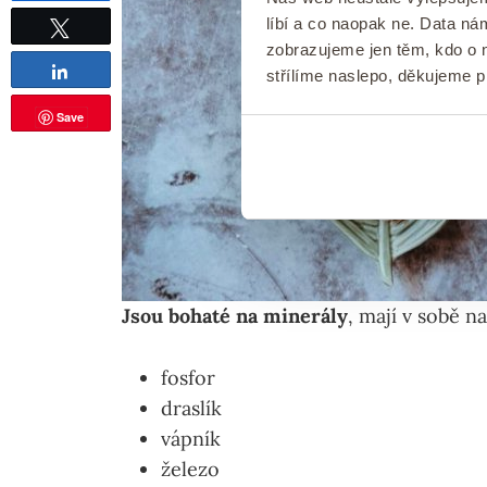
líbí a co naopak ne. Data n
zobrazujeme jen těm, kdo o n
Tweetnout
Sdílet
střílíme naslepo, děkujeme 
Save
Jsou bohaté na minerály
, mají v sobě na
fosfor
draslík
vápník
železo