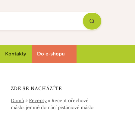
Kontakty
Do e-shopu
ZDE SE NACHÁZÍTE
Domů
»
Recepty
»
Recept ořechové
máslo: jemné domácí pistáciové máslo