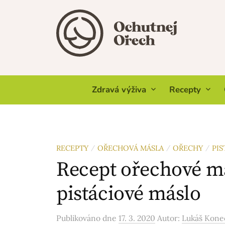
Skip
to
content
Zdravá výživa
Recepty
RECEPTY
OŘECHOVÁ MÁSLA
OŘECHY
PIS
/
/
/
Recept ořechové m
pistáciové máslo
Publikováno
dne
17. 3. 2020
Autor:
Lukáš Kone