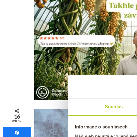
Souhlas
16
SDÍLENÍ
Informace o souhlasech
Sdílet
Náš web neustále vylepšuje