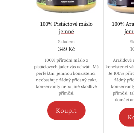
100% Pistáciové máslo
100% Ara
jemné
jem
Skladem
S
349 Kč
1
100% přírodní máslo z
Arašídové 
pistáciových jader vás uchvátí. Má
konzistencí vá
perfektní, jemnou konzistenci,
Je 100% přír
neobsahuje žádný přidaný cukr,
žádný při
konzervanty nebo jiné škodlivé
konzervanty
příměsi.
příměsi, t
domácí ar
Koupit
K