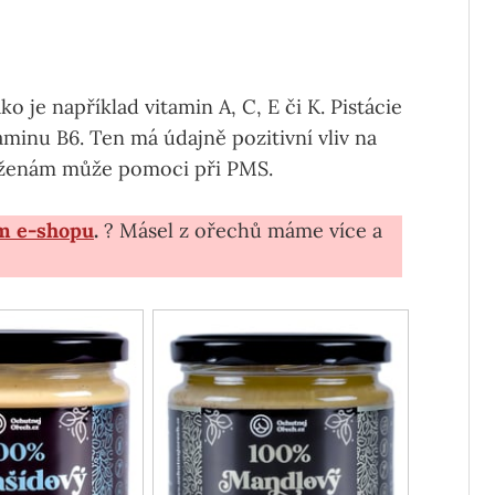
jako je například vitamin A, C, E či K. Pistácie
aminu B6. Ten má údajně pozitivní vliv na
a ženám může pomoci při PMS.
m e-shopu
.
? Másel z ořechů máme více a