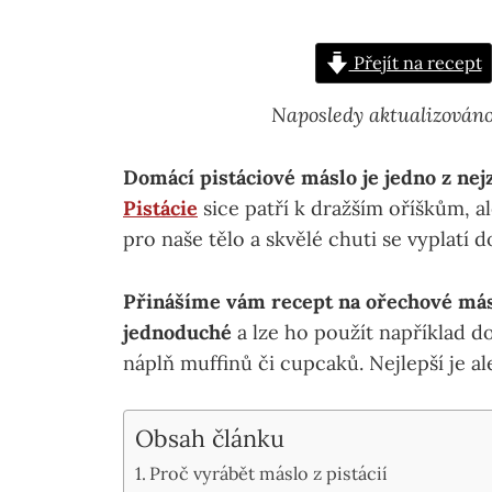
Přejít na recept
Naposledy aktualizováno
Domácí pistáciové máslo je jedno z nej
Pistácie
sice patří k dražším oříškům, a
pro naše tělo a skvělé chuti se vyplatí d
Přinášíme vám recept na ořechové máslo
jednoduché
a lze ho použít například d
náplň muffinů či cupcaků. Nejlepší je ale
Obsah článku
Proč vyrábět máslo z pistácií