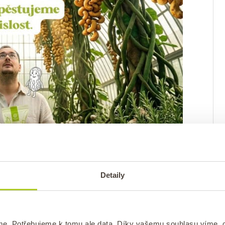
Detaily
me. Potřebujeme k tomu ale data. Díky vašemu souhlasu víme,