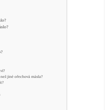
slo?
áslo?
o?
ví?
 než jiné ořechová másla?
t?
h