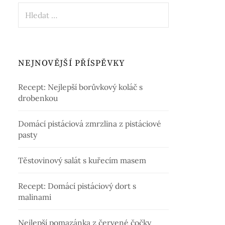
Vyhledávání
NEJNOVĚJŠÍ PŘÍSPĚVKY
Recept: Nejlepší borůvkový koláč s
drobenkou
Domácí pistáciová zmrzlina z pistáciové
pasty
Těstovinový salát s kuřecím masem
Recept: Domácí pistáciový dort s
malinami
Nejlepší pomazánka z červené čočky