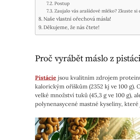
Postup
Zaujalo vás arašídové mléko? Zkuste si 
Naše vlastní ořechová másla!
Děkujeme, že nás čtete!
Proč vyrábět máslo z pistáci
Pistácie
jsou kvalitním zdrojem proteinu
kalorickým oříškům (2352 kj ve 100 g). O
velké množství tuků (45,3 g ve 100 g), a
polynenasycené mastné kyseliny, které 