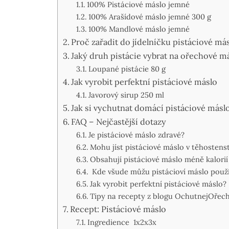
100% Pistáciové máslo jemné
100% Arašídové máslo jemné 300 g
100% Mandlové máslo jemné
Proč zařadit do jídelníčku pistáciové má
Jaký druh pistácie vybrat na ořechové m
Loupané pistácie 80 g
Jak vyrobit perfektní pistáciové máslo
Javorový sirup 250 ml
Jak si vychutnat domácí pistáciové másl
FAQ – Nejčastější dotazy
Je pistáciové máslo zdravé?
Mohu jíst pistáciové máslo v těhostenst
Obsahují pistáciové máslo méně kalorií
Kde všude můžu pistácioví máslo použí
Jak vyrobit perfektní pistáciové máslo?
Tipy na recepty z blogu OchutnejOřec
Recept: Pistáciové máslo
Ingredience 1x2x3x