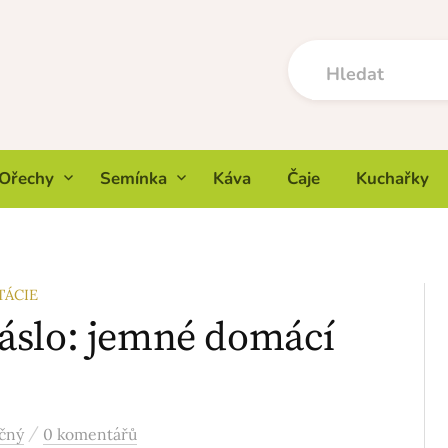
Ořechy
Semínka
Káva
Čaje
Kuchařky
TÁCIE
áslo: jemné domácí
/
čný
0 komentářů