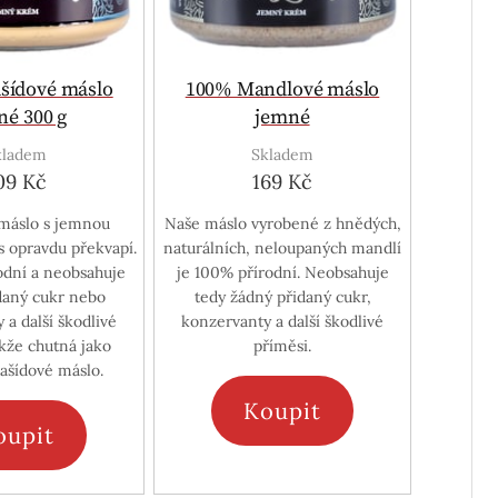
šídové máslo
100% Mandlové máslo
né 300 g
jemné
kladem
Skladem
09 Kč
169 Kč
máslo s jemnou
Naše máslo vyrobené z hnědých,
s opravdu překvapí.
naturálních, neloupaných mandlí
odní a neobsahuje
je 100% přírodní. Neobsahuje
daný cukr nebo
tedy žádný přidaný cukr,
 a další škodlivé
konzervanty a další škodlivé
akže chutná jako
příměsi.
ašídové máslo.
Koupit
oupit