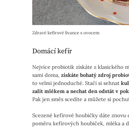
Zdravé kefírové lívance s ovocem
Domácí kefír
Nejvíce probiotik získáte z klasického 
sami doma,
získáte bohatý zdroj probio
to velmi jednoduché. Stačí si sehnat
kul
zalít mlékem a nechat den odstát v pok
Pak jen směs scedíte a můžete si pochu
Scezené kefírové houbičky dáte znovu 
poměru kefírových houbiček, mléka a dé