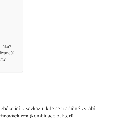
 mléko?
 lívanců?
ům?
cházející z Kavkazu, kde se tradičně vyrábí
efírových zrn
(kombinace bakterií