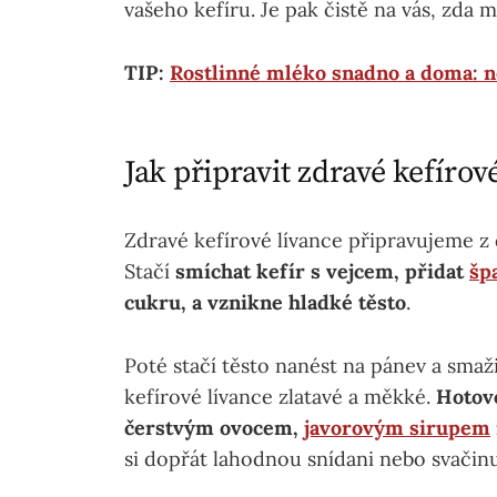
vašeho kefíru. Je pak čistě na vás, zda m
TIP:
Rostlinné mléko snadno a doma: n
Jak připravit zdravé kefírov
Zdravé kefírové lívance připravujeme z 
Stačí
smíchat kefír s vejcem, přidat
šp
cukru, a vznikne hladké těsto
.
Poté stačí těsto nanést na pánev a smaž
kefírové lívance zlatavé a měkké.
Hotové
čerstvým ovocem,
javorovým sirupem
si dopřát lahodnou snídani nebo svačinu