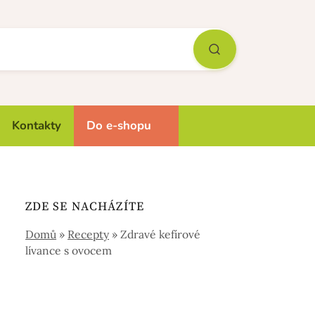
Kontakty
Do e-shopu
ZDE SE NACHÁZÍTE
Domů
»
Recepty
»
Zdravé kefírové
lívance s ovocem