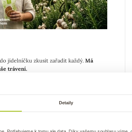
do jídelníčku zkusit zařadit každý.
Má
aše trávení.
je široké spektrum probiotických kultur,
„přátelské bakterie“ podporují rovnováhu
.
Detaily
mace kefíru může posílit imunitní systém.
i infekcím.
ci je kefír přirozeně nízký na laktózu.
me. Potřebujeme k tomu ale data. Díky vašemu souhlasu víme,