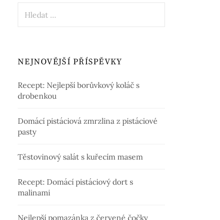
Vyhledávání
NEJNOVĚJŠÍ PŘÍSPĚVKY
Recept: Nejlepší borůvkový koláč s
drobenkou
Domácí pistáciová zmrzlina z pistáciové
pasty
Těstovinový salát s kuřecím masem
Recept: Domácí pistáciový dort s
malinami
Nejlepší pomazánka z červené čočky