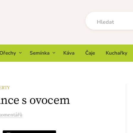
Ořechy
Semínka
Káva
Čaje
Kuchařky
ERTY
vance s ovocem
komentářů