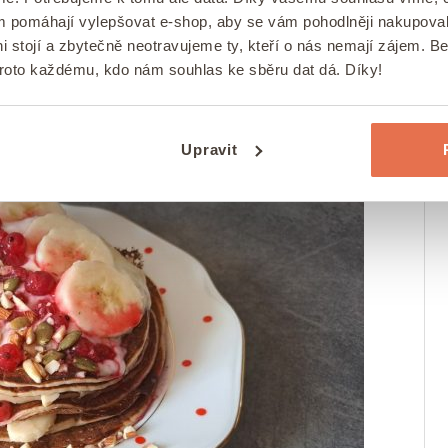
ou intolerancí na laktózu.
ám pomáhají vylepšovat e-shop, aby se vám pohodlněji nakupova
:
Obsahuje kvalitní bílkoviny, vápník,
i stojí a zbytečně neotravujeme ty, kteří o nás nemají zájem. B
ší důležité minerály.
proto každému, kdo nám souhlas ke sběru dat dá. Díky!
Upravit