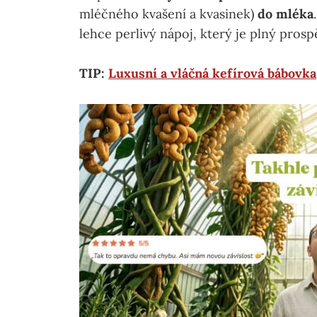
mléčného kvašení a kvasinek)
do mléka
lehce perlivý nápoj, který je plný prosp
TIP:
Luxusní a vláčná kefírová bábovka