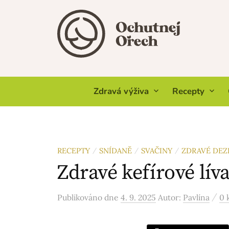
Skip
to
content
Zdravá výživa
Recepty
RECEPTY
SNÍDANĚ
SVAČINY
ZDRAVÉ DEZ
/
/
/
Zdravé kefírové lí
/
Publikováno
dne
4. 9. 2025
Autor:
Pavlína
0 