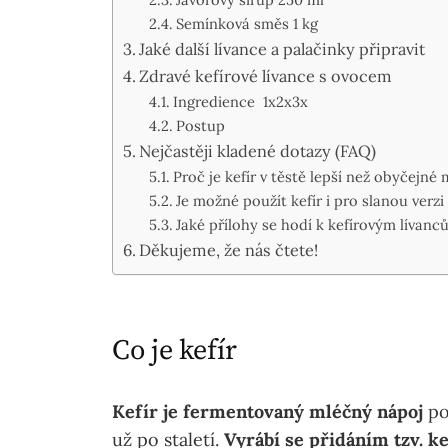
Semínková směs 1 kg
Jaké další lívance a palačinky připravit
Zdravé kefírové lívance s ovocem
Ingredience 1x2x3x
Postup
Nejčastěji kladené dotazy (FAQ)
Proč je kefír v těstě lepší než obyčejné
Je možné použít kefír i pro slanou verzi
Jaké přílohy se hodí k kefírovým lívanc
Děkujeme, že nás čtete!
Co je kefír
Kefír je fermentovaný mléčný nápoj
po
už po staletí.
Vyrábí se přidáním tzv. k