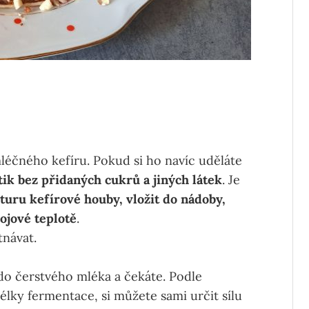
mléčného kefíru. Pokud si ho navíc uděláte
tik bez přidaných cukrů a jiných látek
. Je
turu kefírové houby, vložit do nádoby,
ojové teplotě
.
tnávat.
do čerstvého mléka a čekáte. Podle
lky fermentace, si můžete sami určit sílu