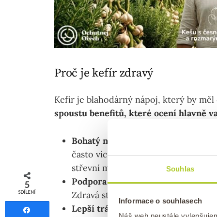
Proč je kefír zdravý
Kefír je blahodárný nápoj, který by měl 
spoustu benefitů, které ocení hlavně v
Bohatý na probiotika:
Kefír obsahu
často více než běžný jogurt. Tyto 
střevní mikroflóry a zlepšují trávení
Souhlas
Podpora imunity:
Pravidelná konzu
5
Zdravá střeva = silnější obrana prot
SDÍLENÍ
Informace o souhlasech
Lepší trávení laktózy:
Díky fermenta
Sdílet
Náš web neustále vylepšuje