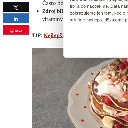
Často ho dobře snášejí i lidé s mírn
líbí a co naopak ne. Data n
Zdroj bílkovin, vápníku a vitamínů
zobrazujeme jen těm, kdo o n
Tweetnout
vitamíny skupiny B, vitamín K2 a dal
Sdílet
střílíme naslepo, děkujeme 
Save
TIP:
Nejlepší hrnková buchta s jablky