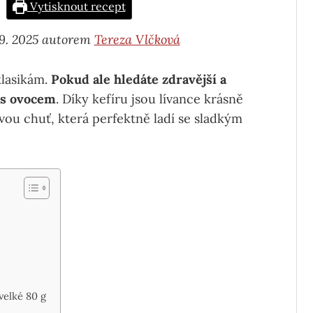
Vytisknout recept
 9. 2025 autorem
Tereza Vlčková
klasikám.
Pokud ale hledáte zdravější a
e s ovocem
. Díky kefíru jsou lívance krásně
vou chuť, která perfektně ladí se sladkým
elké 80 g