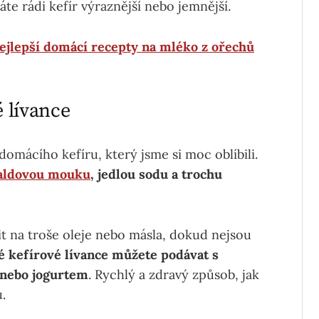
áte rádi kefír výraznější nebo jemnější.
ejlepší domácí recepty na mléko z ořechů
é lívance
domácího kefíru, který jsme si moc oblíbili.
aldovou mouku
, jedlou sodu a trochu
it na troše oleje nebo másla, dokud nejsou
 kefírové lívance můžete podávat s
nebo jogurtem
. Rychlý a zdravý způsob, jak
.