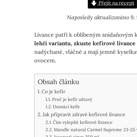
Přejít na recept
Naposledy aktualizováno 9.
Lívance patří k oblíbeným snídaňovým 
lehčí variantu, zkuste kefírové lívanc
nadýchané, vláčné a mají jemně kyselka
ovocem.
Obsah článku
Co je kefír
Proč je kefír zdravý
Domácí kefír
Jak připravit zdravé kefírové lívance
Čím vylepšit kefírové lívance
Mandle natural Carmel Supreme 23-25 v
Javorový sirup 250 ml