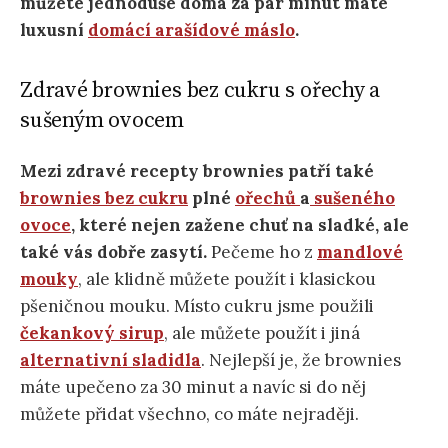
můžete jednoduše doma za pár minut máte
luxusní
domácí arašídové máslo
.
Zdravé brownies bez cukru s ořechy a
sušeným ovocem
Mezi zdravé recepty brownies patří také
brownies bez cukru
plné
ořechů
a
sušeného
ovoce
, které nejen zažene chuť na sladké, ale
také vás dobře zasytí.
Pečeme ho z
mandlové
mouky
, ale klidně můžete použít i klasickou
pšeničnou mouku. Místo cukru jsme použili
čekankový sirup
, ale můžete použít i jiná
alternativní sladidla
. Nejlepší je, že brownies
máte upečeno za 30 minut a navíc si do něj
můžete přidat všechno, co máte nejraději.