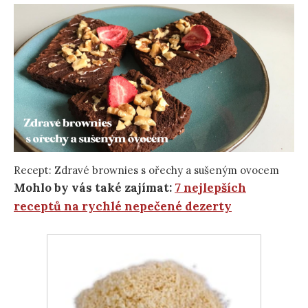
Recept: Zdravé brownies s ořechy a sušeným ovocem
Mohlo by vás také zajímat:
7 nejlepších
receptů na rychlé nepečené dezerty