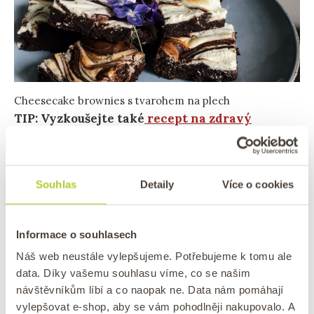
Cheesecake brownies s tvarohem na plech
TIP: Vyzkoušejte také
recept na zdravý
lískooříškový fitness cheesecake z tvarohu
!
Zdravé vláčné banánové brownies s
Souhlas
Detaily
Více o cookies
mangem
Informace o souhlasech
Občas nám doma zbydou
přezrálé banány, které
se skvěle hodí do nejrůznějších dezertů, které
Náš web neustále vylepšujeme. Potřebujeme k tomu ale
osladí a nemusíte přidávat tolik cukru.
Přidali
data. Díky vašemu souhlasu víme, co se našim
návštěvníkům líbí a co naopak ne. Data nám pomáhají
jsme do brownies banány spolu s
pekanovými
vylepšovat e-shop, aby se vám pohodlněji nakupovalo. A
ořechy
a
sušeným mangem
, díky kterému má