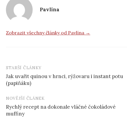
Pavlína
Zobrazit všechny články od Pavlína →
STARŠÍ ČLÁNKY
Post
Jak uvařit quinou v hrnci, rýžovaru i instant potu
navigation
(papiňáku)
NOVĚJŠÍ ČLÁNEK
Rychlý recept na dokonale vláčné čokoládové
muffiny