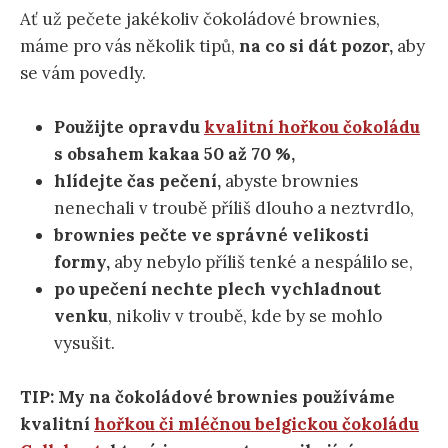
Ať už pečete jakékoliv čokoládové brownies,
máme pro vás několik tipů,
na co si dát pozor,
aby
se vám povedly.
Použijte opravdu
kvalitní hořkou čokoládu
s obsahem kakaa 50 až 70 %,
hlídejte čas pečení,
abyste brownies
nenechali v troubě příliš dlouho a neztvrdlo,
brownies pečte ve správné velikosti
formy,
aby nebylo příliš tenké a nespálilo se,
po upečení nechte plech vychladnout
venku
, nikoliv v troubě, kde by se mohlo
vysušit.
TIP: My na čokoládové brownies používáme
kvalitní
hořkou či mléčnou belgickou čokoládu