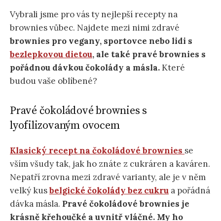
Vybrali jsme pro vás ty nejlepší recepty na
brownies vůbec. Najdete mezi nimi zdravé
brownies pro vegany, sportovce nebo lidi s
bezlepkovou dietou
, ale také pravé brownies s
pořádnou dávkou čokolády a másla.
Které
budou vaše oblíbené?
Pravé čokoládové brownies s
lyofilizovaným ovocem
Klasický recept na čokoládové brownies
se
vším všudy tak, jak ho znáte z cukráren a kaváren.
Nepatří zrovna mezi zdravé varianty, ale je v něm
velký kus
belgické čokolády bez cukru
a pořádná
dávka másla.
Pravé čokoládové brownies je
krásně křehoučké a uvnitř vláčné. My ho