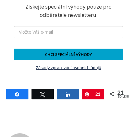
Získejte speciální výhody pouze pro
odběratele newsletteru.
CHCI SPECIÁLNÍ VÝHODY
Zásady zpracování osobních údajů
21
Sdílet
Tweetnout
Sdílet
Pin
21
SDÍLENÍ