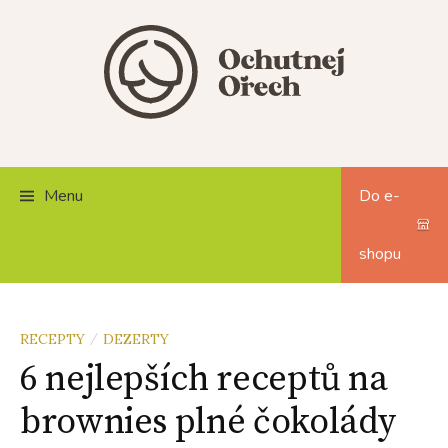
Skip
to
content
Menu
Do e-
shopu
RECEPTY
DEZERTY
/
6 nejlepších receptů na
brownies plné čokolády