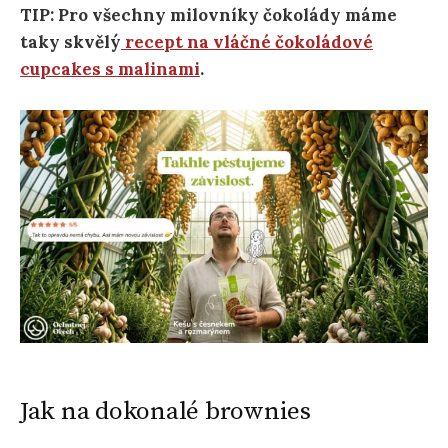
TIP: Pro všechny milovníky čokolády máme
taky skvělý
recept na vláčné čokoládové
cupcakes s malinami
.
Jak na dokonalé brownies