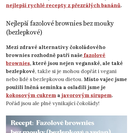
nejlepší rychlé recepty z přezrálých banánů
.
Nejlepší fazolové brownies bez mouky
(bezlepkové)
Mezi zdravé alternativy čokoládového
brownies rozhodně patří naše
fazolové
brownies
, které jsou nejen veganské, ale také
bezlepkové
, takže si je mohou dopřát i vegani
nebo lidé s bezlepkovou dietou.
Místo vajec jsme
použili lněná semínka a osladili jsme je
kokosovým cukrem
a
javorovým sirupem
.
Pořád jsou ale plné vynikající čokolády!