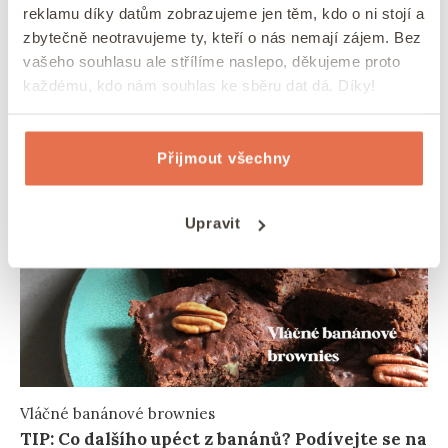
reklamu díky datům zobrazujeme jen těm, kdo o ni stojí a
banánové brownies
nádech exotiky a ten
zbytečně neotravujeme ty, kteří o nás nemají zájem. Bez
správný šmrnc.
vašeho souhlasu ale střílíme naslepo, děkujeme proto
každému, kdo nám souhlas ke sběru dat dá. Díky!
TIP: Ochutnejte naše slaďoučké
sušené mango
plátky z Thajska
Přijmout všechny
Upravit
Vláčné banánové brownies
TIP: Co dalšího upéct z banánů? Podívejte se na