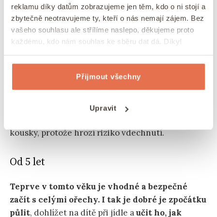
žádné jiné nové potraviny, a sledujte jeho reakci
reklamu díky datům zobrazujeme jen těm, kdo o ni stojí a
po dobu 10–15 minut. Pokud se neobjeví žádná
zbytečně neotravujeme ty, kteří o nás nemají zájem. Bez
reakce, můžete množství postupně zvyšovat.
vašeho souhlasu ale střílíme naslepo, děkujeme proto
každému, kdo nám souhlas ke sběru dat dá. Díky!
12 měsíců – 5 let
Přijmout všechny
V tomto období můžete podávat hustší
ořechová másla nebo jemně mletou ořechovou
mouku
do kaší, jogurtů nebo použít při pečení.
Upravit
Stále se však vyhýbejte celým
ořechům
a máslu s
kousky, protože hrozí riziko vdechnutí.
Od 5 let
Teprve v tomto věku je vhodné a bezpečné
začít s celými ořechy. I tak je dobré je zpočátku
půlit
, dohlížet na dítě při jídle a
učit ho, jak