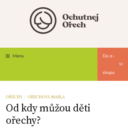
Skip
to
content
Menu
Do e-
shopu
OŘECHY
OŘECHOVÁ MÁSLA
/
Od kdy můžou děti
ořechy?