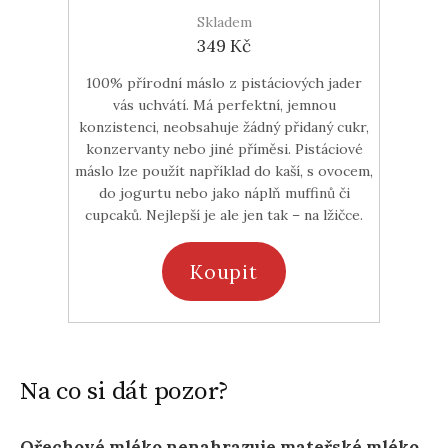
Skladem
349 Kč
100% přírodní máslo z pistáciových jader
vás uchvátí. Má perfektní, jemnou
konzistenci, neobsahuje žádný přidaný cukr,
konzervanty nebo jiné příměsi. Pistáciové
máslo lze použít například do kaší, s ovocem,
do jogurtu nebo jako náplň muffinů či
cupcaků. Nejlepší je ale jen tak – na lžičce.
Koupit
Na co si dát pozor?
Ořechové mléko nenahrazuje mateřské mléko