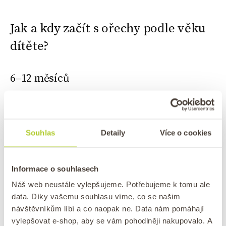
Jak a kdy začít s ořechy podle věku
dítěte?
6–12 měsíců
Ještě než začnete dítěti podávat ořechy, měli
byste zavést příkrmy ze zeleniny, ovoce a masa.
První ochutnávka by měla být formou
velmi
Souhlas
Detaily
Více o cookies
řídkého ořechového másla
. Vezměte 1/8 lžičky
100% ořechového másla a rozřeďte ho mateřským
Informace o souhlasech
mlékem nebo převařenou vodou, aby vznikla řídká
Náš web neustále vylepšujeme. Potřebujeme k tomu ale
konzistence.
data. Díky vašemu souhlasu víme, co se našim
návštěvníkům líbí a co naopak ne. Data nám pomáhají
Podávejte během dne, kdy dítě nekonzumuje
vylepšovat e-shop, aby se vám pohodlněji nakupovalo. A