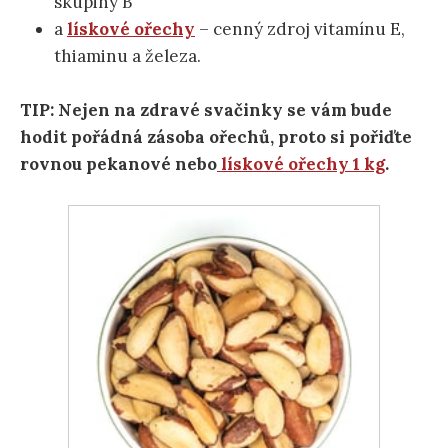
skupiny B
a
lískové ořechy
– cenný zdroj vitamínu E,
thiaminu a železa.
TIP: Nejen na zdravé svačinky se vám bude
hodit pořádná zásoba ořechů, proto si pořiďte
rovnou pekanové nebo
lískové ořechy 1 kg
.