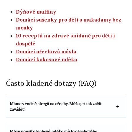
Dýňové muffiny
Domácí sušenky pro děti s makadamy bez
mouky
10 receptů na zdravé snídaně pro děti i
dospělé
Domácí ořechová másla
Domácí kokosové mléko
Často kladené dotazy (FAQ)
Máme v rodině alergii na ořechy. Můžu je i tak začít
zavádět?
Můžu použít ořechové mléko místo ořechového