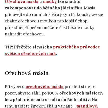
Ořechová másla
a
mouky
lze snadno
zakomponovat do běžného jídelníčku.
Másla
přidávejte do ranních kaší a jogurtů, kousky ovoce
obalte ořechovou moukou pro lepší úchop,
případně při pečení můžete část běžné mouky
nahradit ořechovou.
TIP: Přečtěte si našeho
praktického průvodce
světem ořechových muk
.
Ořechová másla
Při výběru
ořechového másla
pro děti si dejte
pozor, abyste sáhli po
100% ořechových máslech
bez přidaného cukru, soli a dalších aditiv
. Na
trhu najdete širokou škálu variant –
mandlové
,