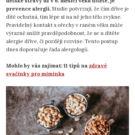
dětské stravy už v 6. měsíci věku dítěte, je
prevence alergií.
Studie potvrzují, že čím dříve je
dítě ochutná, tím lépe si na ně jeho tělo zvykne.
Pravidelný kontakt s ořechy v raném věku může
výrazně snížit pravděpodobnost, že se u dítěte
alergie dříve, či později rozvine. Tento postup
dnes doporučuje řada alergologů.
Mohlo by vás zajímat: 11 tipů na
zdravé
svačinky pro miminka