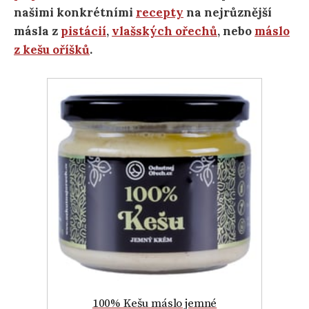
našimi konkrétními
recepty
na nejrůznější
másla
z
pistácií
,
vlašských ořechů
, nebo
máslo
z kešu oříšků
.
100% Kešu máslo jemné