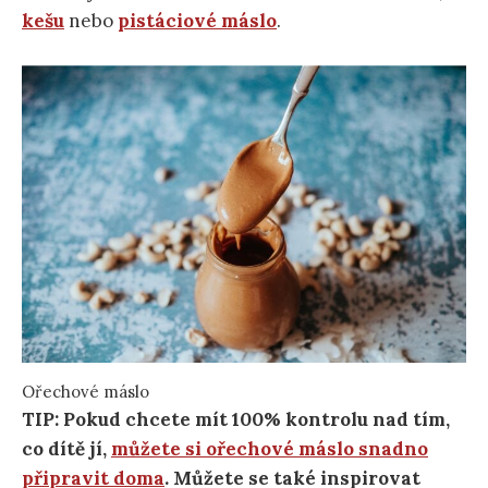
kešu
nebo
pistáciové máslo
.
Ořechové máslo
TIP: Pokud chcete mít 100% kontrolu nad tím,
co dítě jí,
můžete si ořechové máslo snadno
připravit doma
. Můžete se také inspirovat