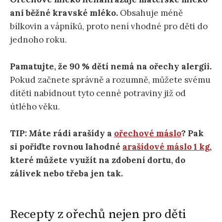
ani běžné kravské mléko.
Obsahuje méně
bílkovin a vápníků, proto není vhodné pro děti do
jednoho roku.
Pamatujte, že 90 % dětí nemá na ořechy alergii.
Pokud začnete správně a rozumně, můžete svému
dítěti nabídnout tyto cenné potraviny již od
útlého věku.
TIP: Máte rádi arašídy a
ořechové máslo
? Pak
si pořiďte rovnou lahodné
arašídové máslo 1 kg
,
které můžete využít na zdobení dortu, do
zálivek nebo třeba jen tak.
Recepty z ořechů nejen pro děti