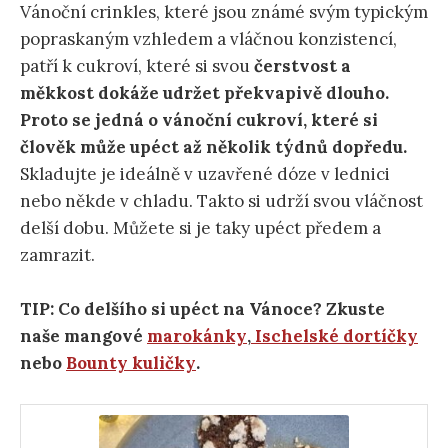
Vánoční crinkles, které jsou známé svým typickým
popraskaným vzhledem a vláčnou konzistencí,
patří k cukroví, které si svou
čerstvost a
měkkost dokáže udržet překvapivě dlouho.
Proto se jedná o vánoční cukroví, které si
člověk může upéct až několik týdnů dopředu.
Skladujte je ideálně v uzavřené dóze v lednici
nebo někde v chladu. Takto si udrží svou vláčnost
delší dobu. Můžete si je taky upéct předem a
zamrazit.
TIP: Co delšího si upéct na Vánoce? Zkuste
naše mangové
marokánky
,
Ischelské dortíčky
nebo
Bounty kuličky
.