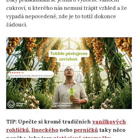
cukroví, u kterého nás nemusí trápit vzhled a že
vypadá nepovedeně, zde je to totiž dokonce
žádoucí.
TIP: Upečte si kromě tradičních
vanilkových
rohlíčků
,
lineckého
nebo
perníčků
taky něco