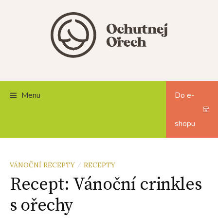
Skip
to
content
Menu
Do e-
shopu
VÁNOČNÍ RECEPTY
RECEPTY
/
Recept: Vánoční crinkles
s ořechy