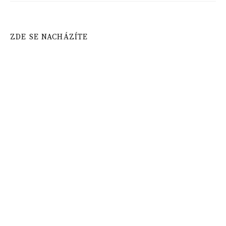
ZDE SE NACHÁZÍTE
Domů
»
Vánoční recepty
»
Recept: Vánoční crinkles s
ořechy
Vyhledávání
NEJNOVĚJŠÍ PŘÍSPĚVKY
Recept: Nejlepší borůvkový koláč s drobenkou
Domácí pistáciová zmrzlina z pistáciové pasty