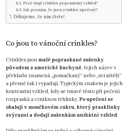
Proč mají crinkles popraskaný vzhled?
Jak poznám, že jsou crinkles upečené?
Děkujeme, že nás čtete!
Co jsou to vánoční crinkles?
Crinkles jsou
malé popraskané sušenky
původem z americké kuchyně
. Jejich název v
překladu znamená „pomačkaný“ nebo „svraštělý“
a přesně tak i vypadají. Typickým znakem je jejich
kontrastní vzhled, kdy se tmavé těsto při pečení
rozpraská a vzniknou trhlinky.
Po upečení se
obalují v moučkovém cukru, který prasklinky
zvýrazní a dodají sušenkám unikátní vzhled
.
Díky prasklinkám se jedná o výborné vánoční