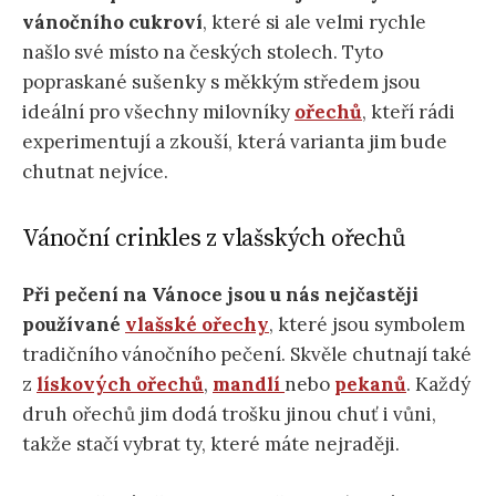
vánočního cukroví
, které si ale velmi rychle
našlo své místo na českých stolech. Tyto
popraskané sušenky s měkkým středem jsou
ideální pro všechny milovníky
ořechů
, kteří rádi
experimentují a zkouší, která varianta jim bude
chutnat nejvíce.
Vánoční crinkles z vlašských ořechů
Při pečení na Vánoce jsou u nás nejčastěji
používané
vlašské ořechy
, které jsou symbolem
tradičního vánočního pečení. Skvěle chutnají také
z
lískových ořechů
,
mandlí
nebo
pekanů
. Každý
druh ořechů jim dodá trošku jinou chuť i vůni,
takže stačí vybrat ty, které máte nejraději.