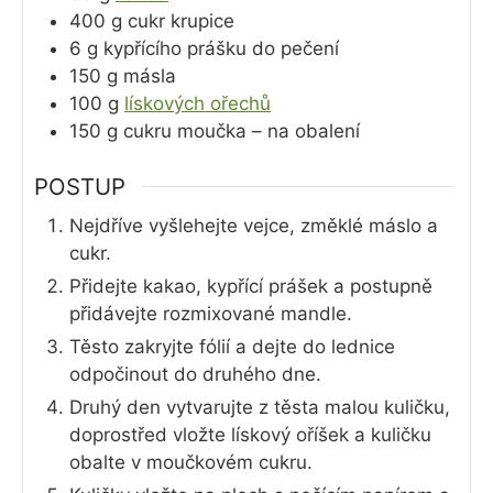
400
g
cukr krupice
6
g
kypřícího prášku do pečení
150
g
másla
100
g
lískových ořechů
150
g
cukru moučka – na obalení
POSTUP
Nejdříve vyšlehejte vejce, změklé máslo a
cukr.
Přidejte kakao, kypřící prášek a postupně
přidávejte rozmixované mandle.
Těsto zakryjte fólií a dejte do lednice
odpočinout do druhého dne.
Druhý den vytvarujte z těsta malou kuličku,
doprostřed vložte lískový oříšek a kuličku
obalte v moučkovém cukru.