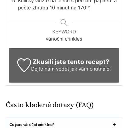
Kuličky vložte na plech s pečícím papírem a
pečte zhruba 10 minut na 170 °.
KEYWORD
vánoční crinkles
Zkusili jste tento recept?
Dejte nám vědět
jak vám chutnalo!
Často kladené dotazy (FAQ)
Co jsou vánoční crinkles?