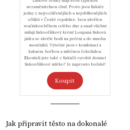
Lískové oříšky mají svou typickou
nezaměnitelnou chuť. Proto jsou lískáče
jedny z nejrozšířenějších a nejoblíbenějších
oříšků v České republice. Jsou skvělou
svačinkou během celého dne a snad všichni
milují lískooříškový krém! Loupaná lísková
jádra se skvěle hodí na pečení a do mnoha
moučníků. Výtečné jsou v kombinaci s
kakaem, hořkou a mléčnou čokoládou.
Zkoušeli jste také z lískáčů vyrobit domácí
lískooříškové mléko? Je naprosto božské!
Koupit
Jak připravit těsto na dokonalé