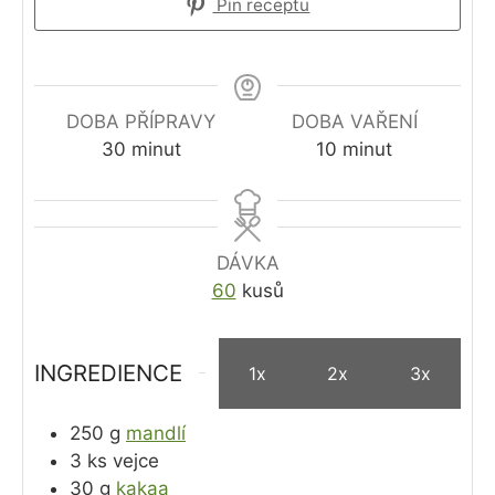
Pin receptu
DOBA PŘÍPRAVY
DOBA VAŘENÍ
minutes
minutes
30
minut
10
minut
DÁVKA
60
kusů
INGREDIENCE
1x
2x
3x
250
g
mandlí
3
ks
vejce
30
g
kakaa