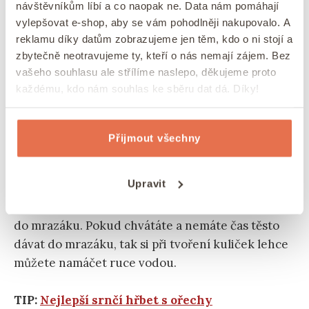
návštěvníkům líbí a co naopak ne. Data nám pomáhají
neoklepávejte.
vylepšovat e-shop, aby se vám pohodlněji nakupovalo. A
reklamu díky datům zobrazujeme jen těm, kdo o ni stojí a
Čím menší kuličky budete tvořit, tím
zbytečně neotravujeme ty, kteří o nás nemají zájem. Bez
vašeho souhlasu ale střílíme naslepo, děkujeme proto
zajímavější strukturu udělají
, i když u tohoto
každému, kdo nám souhlas ke sběru dat dá. Díky!
receptu se o žádné krasavce nemusíme ani snažit.
Co dělat, když se těsto lepí
Přijmout všechny
Může se stát, že cukroví na vánoční crinkles se
Upravit
vám lepí a špatně se tvarují kuličky
. V takovém
případě můžete dát těsto na zhruba půl hodinky
do mrazáku. Pokud chvátáte a nemáte čas těsto
dávat do mrazáku, tak si při tvoření kuliček lehce
můžete namáčet ruce vodou.
TIP:
Nejlepší srnčí hřbet s ořechy