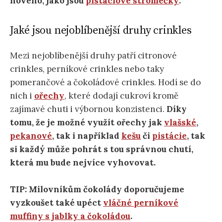
nového, jako jsou
pistáciové stromečky
.
Jaké jsou nejoblíbenější druhy crinkles
Mezi nejoblíbenější druhy patří citronové
crinkles, perníkové crinkles nebo taky
pomerančové a čokoládové crinkles. Hodí se do
nich i
ořechy
, které dodají cukroví kromě
zajímavé chuti i výbornou konzistenci.
Díky
tomu, že je možné využít ořechy jak
vlašské
,
pekanové
, tak i například
kešu
či
pistácie
, tak
si každý může pohrát s tou správnou chutí,
která mu bude nejvíce vyhovovat.
TIP: Milovníkům čokolády doporučujeme
vyzkoušet také upéct
vláčné perníkové
muffiny s jablky a čokolád
o
u
.