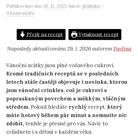
/
Publikováno
dne
16. 12. 2025
Autor:
jitulinka
0 komentářů
Přejít na recept
Vytisknout recept
Naposledy aktualizováno 29. 1. 2026 autorem
Pavlína
Vánoční svátky jsou plné voňavého cukroví.
Kromě tradičních receptů se v posledních
letech stále častěji objevuje i novinka, kterou
jsou vánoční crinkles, což je cukroví s
popraskaným povrchem a měkkým, vláčným
středem.
Pokud hledáte
rychlý
recept,
který
máte hotový během pár minut a nemusíte nic
zdobit,
tenhle je přesně pro vás. Navíc to
zvládnete i s dětmi v každém věku.