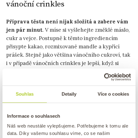
vánoční crinkles
Příprava těsta není nijak složitá a zabere vám
jen pár minut
. V míse si vyšlehejte změklé máslo,
cukr a vejce. Postupně k těmto ingrediencím
přisypte kakao, rozmixované mandle a kypřící
prášek. Stejně jako většina vánočního cukroví, tak
i v případě vánočních crinkles je lepší, když si
těsto odpočine v lednici
.
Druhý den z těsta už jen tvarujte malé kuličky,
Souhlas
Detaily
Více o cookies
doprostřed můžete vložit lískový oříšek
(ovšem
není to nutné a můžete udělat crinkles i bez
lískových ořechů) a hlavně nezapomeňte kuličku
Informace o souhlasech
obalit v moučkovém cukru. Pokud se vám zdá, že
Náš web neustále vylepšujeme. Potřebujeme k tomu ale
je na kuličce moučkového cukru hodně, tak se
data. Díky vašemu souhlasu víme, co se našim
vám to opravdu jen zdá a hlavně ho nijak