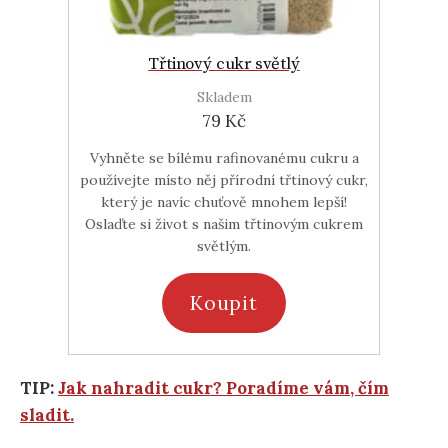
Třtinový cukr světlý
Skladem
79 Kč
Vyhněte se bílému rafinovanému cukru a
používejte místo něj přírodní třtinový cukr,
který je navíc chuťově mnohem lepší!
Oslaďte si život s našim třtinovým cukrem
světlým.
Koupit
TIP:
Jak nahradit cukr? Poradíme vám, čím
sladit.