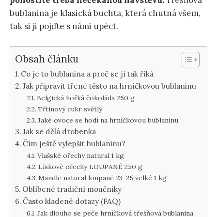
pohostíte třeba nečekanou návštěvu.
Třešňová
bublanina je klasická buchta, která chutná všem,
tak si ji pojďte s námi upéct.
Obsah článku
Co je to bublanina a proč se jí tak říká
Jak připravit třené těsto na hrníčkovou bublaninu
Belgická hořká čokoláda 250 g
Třtinový cukr světlý
Jaké ovoce se hodí na hrníčkovou bublaninu
Jak se dělá drobenka
Čím ještě vylepšit bublaninu?
Vlašské ořechy natural 1 kg
Lískové ořechy LOUPANÉ 250 g
Mandle natural loupané 23-25 velké 1 kg
Oblíbené tradiční moučníky
Často kladené dotazy (FAQ)
Jak dlouho se peče hrníčková třešňová bublanina