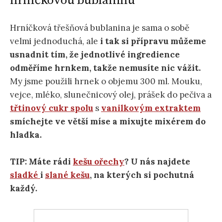
hrníčkovou bublaninu
Hrníčková třešňová bublanina je sama o sobě
velmi jednoduchá, ale
i tak si přípravu můžeme
usnadnit tím, že jednotlivé ingredience
odměříme hrnkem, takže nemusíte nic vážit.
My jsme použili hrnek o objemu 300 ml. Mouku,
vejce, mléko, slunečnicový olej, prášek do pečiva a
třtinový cukr spolu
s
vanilkovým extraktem
smíchejte ve větší míse a mixujte mixérem do
hladka.
TIP: Máte rádi
kešu ořechy
? U nás najdete
sladké
i
slané kešu
, na kterých si pochutná
každý.