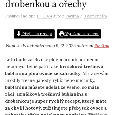
drobenkou a ořechy
/
Publikováno
dne
1. 7. 2024
Autor:
Pavlína
0 komentářů
Přejít na recept
Vytisknout recept
Naposledy aktualizováno 9. 12. 2025 autorem
Pavlína
Léto bude za chvíli v plném proudu a k němu
neodmyslitelně patří také
hrníčková třešňová
bublanina plná ovoce ze zahrádky.
Ať už se vám
urodily třešně, jahody, rybíz nebo meruňky,
bublaninu můžete udělat ze všeho, co máte
rádi. Hrníčková třešňová bublanina s
drobenkou je super rychlý recept, který máte
za chvíli hotový, zužitkujete přebytek ovoce a