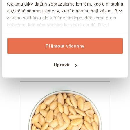
reklamu díky datům zobrazujeme jen těm, kdo o ni stojí a
svačinkou během celého dne a snad všichni
zbytečně neotravujeme ty, kteří o nás nemají zájem. Bez
milují lískooříškový krém! Loupaná lísková
vašeho souhlasu ale střílíme naslepo, děkujeme proto
jádra se skvěle hodí na pečení a do mnoha
moučníků. Výtečné jsou v kombinaci s
každému, kdo nám souhlas ke sběru dat dá. Díky!
kakaem, hořkou a mléčnou čokoládou.
Zkoušeli jste také z lískáčů vyrobit domácí
lískooříškové mléko? Je naprosto božské!
Přijmout všechny
Koupit
Upravit