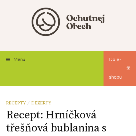
Skip
to
content
Menu
Do e-
shopu
RECEPTY
DEZERTY
/
Recept: Hrníčková
třešňová bublanina s