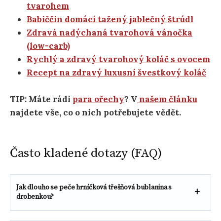
tvarohem
Babiččin domácí tažený jablečný štrúdl
Zdravá nadýchaná tvarohová vánočka
(low-carb)
Rychlý a zdravý tvarohový koláč s ovocem
Recept na zdravý luxusní švestkový koláč
TIP: Máte rádi
para ořechy
? V
našem článku
najdete vše, co o nich potřebujete vědět.
Často kladené dotazy (FAQ)
Jak dlouho se peče hrníčková třešňová
bublanina s
drobenkou?