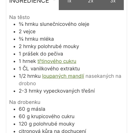
INGREDIENCE
1x
2x
3x
Na těsto
¾
hrnku
slunečnicového oleje
2
vejce
¾
hrnku
mléka
2
hrnky
polohrubé mouky
1
prášek do pečiva
1
hrnek
třtinového cukru
1
ČL
vanilkového extraktu
1/2
hrnku
loupaných mandlí
nasekaných na
drobno
2-3
hrnky
vypeckovaných třešní
Na drobenku
60
g
másla
60
g
krupicového cukru
120
g
polohrubé mouky
citronová kůra na dochucení