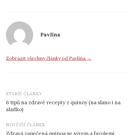
Pavlína
Zobrazit všechny články od Pavlína →
STARŠÍ ČLÁNKY
Post
6 tipů na zdravé recepty z quinoy (na slano i na
navigation
sladko)
NOVĚJŠÍ ČLÁNEK
Zdravá zapečená quinoa se sýrem a fazolemi