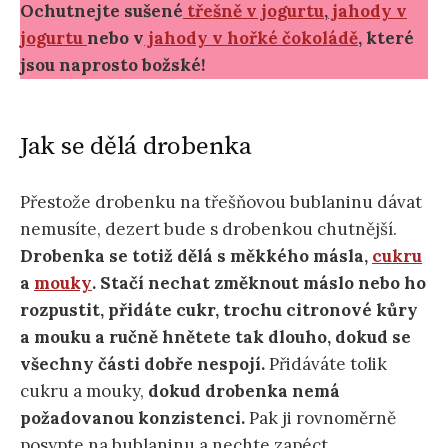
Ochutnejte sušené
třešně v jogurtu
,
jahody v
jogurtu
nebo v
jahody v hořké čokoládě
, které
jsou naprosto božské!
Jak se dělá drobenka
Přestože drobenku na třešňovou bublaninu dávat
nemusíte, dezert bude s drobenkou chutnější.
Drobenka se totiž dělá s měkkého másla,
cukru
a
mouky
. Stačí nechat změknout máslo nebo ho
rozpustit, přidáte cukr, trochu citronové kůry
a mouku a ručně hnětete tak dlouho, dokud se
všechny části dobře nespojí.
Přidáváte tolik
cukru a mouky,
dokud drobenka nemá
požadovanou konzistenci.
Pak ji rovnoměrně
posypte na bublaninu a nechte zapéct.