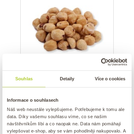
Lískové ořechy LOUPANÉ 250 g
Skladem
Souhlas
Detaily
Více o cookies
229 Kč
Loupaná lísková jádra jsou vhodná pro
Informace o souhlasech
všechny milovníky „lískáčů“, kteří preferují
jádra bez jejich přirozené hnědé slupky!
Náš web neustále vylepšujeme. Potřebujeme k tomu ale
Lískové oříšky mají svou typickou
data. Díky vašemu souhlasu víme, co se našim
nezaměnitelnou chuť. Proto jsou lískáče
návštěvníkům líbí a co naopak ne. Data nám pomáhají
jedny z nejrozšířenějších a nejoblíbenějších
vylepšovat e-shop, aby se vám pohodlněji nakupovalo. A
oříšků v České republice. Jsou skvělou