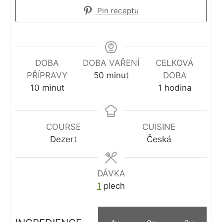
Pin receptu
DOBA
DOBA VAŘENÍ
CELKOVÁ
minutes
PŘÍPRAVY
50
minut
DOBA
minutes
hour
10
minut
1
hodina
COURSE
CUISINE
Dezert
Česká
DÁVKA
1
plech