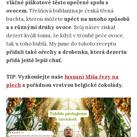
vláčné piškotové těsto upečené spolu s
ovocem.
Třešňová bublanina je česká třená
buchta, kterou můžete
upéct na mnoho způsobů
a s různými druhy ovoce
. Svůj název získal
dezert kvůli tomu, že když v troubě peče ovoce,
tak u toho bublá. My jsme do tohoto receptu
přidali také ořechy a drobenku, která dezertu
přidá ještě lepší chuť.
TIP: Vyzkoušejte naše
luxusní Míša řezy na
plech
s pořádnou vrstvou belgické čokolády.