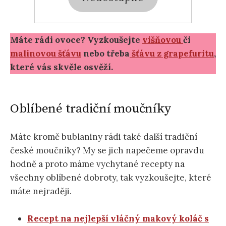
Máte rádi ovoce? Vyzkoušejte
višňovou
či
malinovou šťávu
nebo třeba
šťávu z grapefuritu
,
které vás skvěle osvěží.
Oblíbené tradiční moučníky
Máte kromě bublaniny rádi také další tradiční
české moučníky? My se jich napečeme opravdu
hodně a proto máme vychytané recepty na
všechny oblíbené dobroty, tak vyzkoušejte, které
máte nejraději.
Recept na nejlepší vláčný makový koláč s