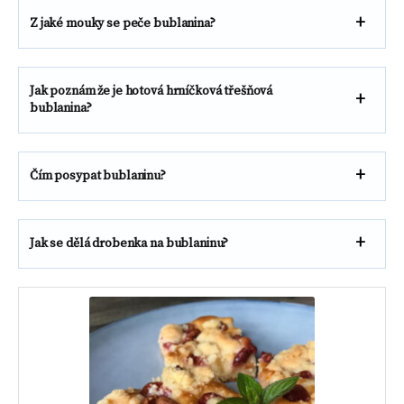
Z jaké mouky se peče bublanina?
Jak poznám že je hotová hrníčková třešňová
bublanina?
Čím posypat bublaninu?
Jak se dělá drobenka na bublaninu?