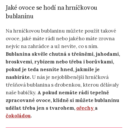
Jaké ovoce se hodí na hrníčkovou
bublaninu
Na hrníčkovou bublaninu můžete použít takové
ovoce, jaké máte rádi nebo jakého máte zrovna
nejvíc na zahrádce a už nevíte, co s ním.
Bublanina skvěle chutná s třešněmi, jahodami,
broskvemi, rybízem nebo třeba i borůvkami,
pokud je teda nesníte hned, jakmile je
nasbíráte.
U nás je nejoblíbenější hrníčková
třešňová bublanina s drobenkou, kterou dělávaly
naše babičky.
A pokud nemáte rádi tepelně
zpracované ovoce, klidně si můžete bublaninu
udělat třeba jen s tvarohem,
ořechy
a
čo
k
oládou
.