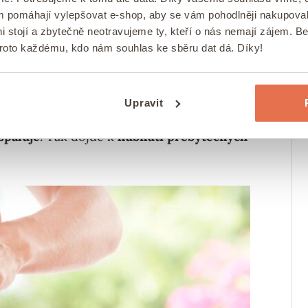
ám pomáhají vylepšovat e-shop, aby se vám pohodlněji nakupova
i stojí a zbytečně neotravujeme ty, kteří o nás nemají zájem. B
proto každému, kdo nám souhlas ke sběru dat dá. Díky!
Upravit
zvaný
kalorický deficit
. Jedná se o stav, kdy
spaluje
. Tak dojde k
hubnutí přebytečných