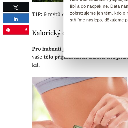
líbí a co naopak ne. Data n
zobrazujeme jen těm, kdo o n
TIP:
9 mýtů o hubnutí
k přečtení ZDE.
Tweetnout
Sdílet
střílíme naslepo, děkujeme 
5
Pin
Kalorický deficit
Pro hubnutí
je důležitým faktorem tak
vaše
tělo přijímá méně kalorií než jich 
kil.