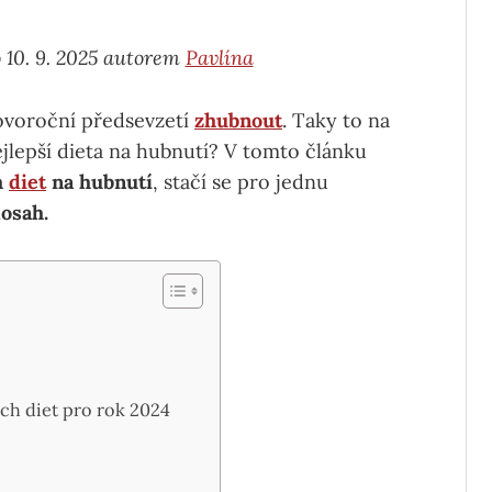
 10. 9. 2025 autorem
Pavlína
novoroční předsevzetí
zhubnout
. Taky to na
jlepší dieta na hubnutí? V tomto článku
h
diet
na hubnutí
, stačí se pro jednu
dosah.
ích diet pro rok 2024