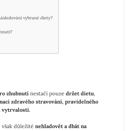
následování vybrané diety?
bnutí?
ro zhubnutí
nestačí pouze
držet dietu
,
aci zdravého stravování, pravidelného
 vytrvalosti.
e však důležité
nehladovět a dbát na