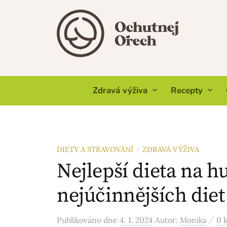
Skip
to
content
Zdravá výživa
Recepty
DIETY A STRAVOVÁNÍ
ZDRAVÁ VÝŽIVA
/
Nejlepší dieta na h
nejúčinnějších diet
/
Publikováno
dne
4. 1. 2024
Autor:
Monika
0 