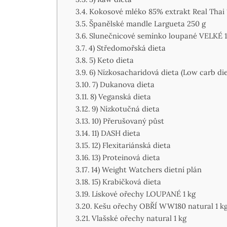
Kokosové mléko 85% extrakt Real Thai
Španělské mandle Largueta 250 g
Slunečnicové semínko loupané VELKÉ 1
4) Středomořská dieta
5) Keto dieta
6) Nízkosacharidová dieta (Low carb die
7) Dukanova dieta
8) Veganská dieta
9) Nízkotučná dieta
10) Přerušovaný půst
11) DASH dieta
12) Flexitariánská dieta
13) Proteinová dieta
14) Weight Watchers dietní plán
15) Krabičková dieta
Lískové ořechy LOUPANÉ 1 kg
Kešu ořechy OBŘÍ WW180 natural 1 k
Vlašské ořechy natural 1 kg