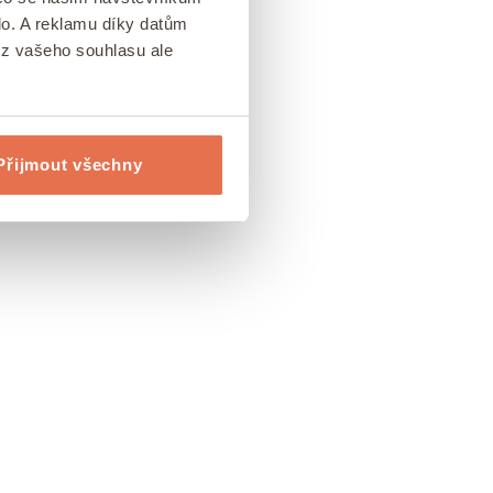
lo. A reklamu díky datům
ez vašeho souhlasu ale
Přijmout všechny