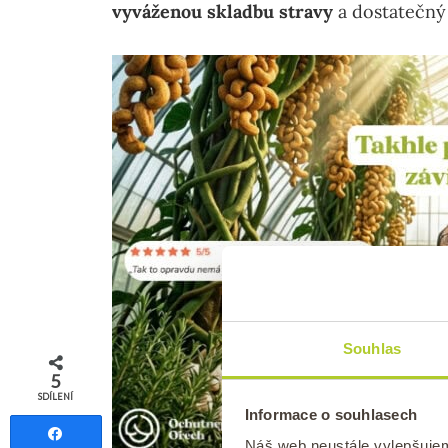
vyváženou skladbu stravy
a dostatečný 
Souhlas
5
SDÍLENÍ
Informace o souhlasech
Sdílet
Náš web neustále vylepšuje