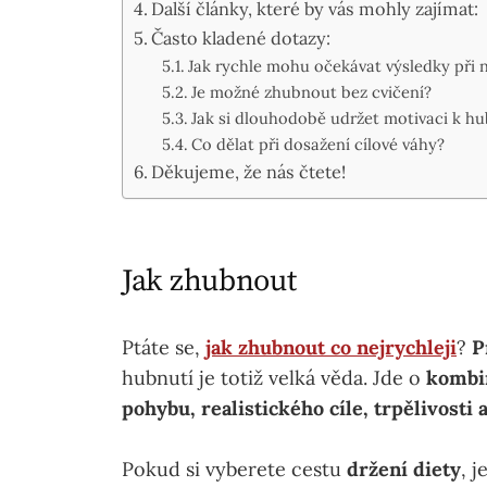
Další články, které by vás mohly zajímat:
Často kladené dotazy:
Jak rychle mohu očekávat výsledky při 
Je možné zhubnout bez cvičení?
Jak si dlouhodobě udržet motivaci k hu
Co dělat při dosažení cílové váhy?
Děkujeme, že nás čtete!
Jak zhubnout
Ptáte se,
jak zhubnout co nejrychleji
?
P
hubnutí je totiž velká věda. Jde o
kombin
pohybu, realistického cíle, trpělivosti a
Pokud si vyberete cestu
držení diety
, j