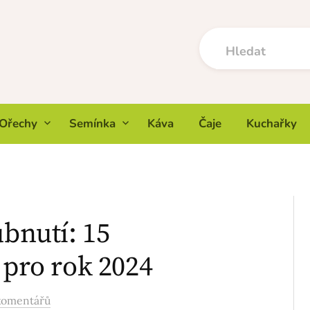
Ořechy
Semínka
Káva
Čaje
Kuchařky
ubnutí: 15
 pro rok 2024
komentářů