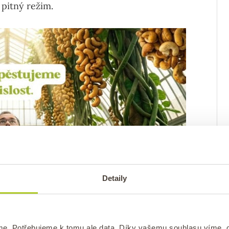
pitný režim.
Detaily
me. Potřebujeme k tomu ale data. Díky vašemu souhlasu víme,