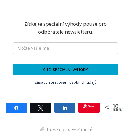
Získejte speciální výhody pouze pro
odběratele newsletteru.
CHCI SPECIÁLNÍ VÝHODY
Zásady zpracování osobních údajů
10
Save
Sdílet
Tweetnout
Sdílet
SDÍLENÍ
Low-carb
,
Veganské