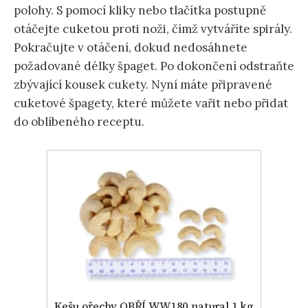
polohy. S pomocí kliky nebo tlačítka postupně
otáčejte cuketou proti noži, čímž vytváříte spirály.
Pokračujte v otáčení, dokud nedosáhnete
požadované délky špaget. Po dokončení odstraňte
zbývající kousek cukety. Nyní máte připravené
cuketové špagety, které můžete vařit nebo přidat
do oblíbeného receptu.
Kešu ořechy OBŘÍ WW180 natural 1 kg