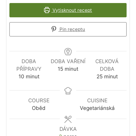
Vytisknout recept
Pin receptu
DOBA
DOBA VAŘENÍ
CELKOVÁ
minutes
PŘÍPRAVY
15
minut
DOBA
minutes
minutes
10
minut
25
minut
COURSE
CUISINE
Oběd
Vegetariánská
DÁVKA