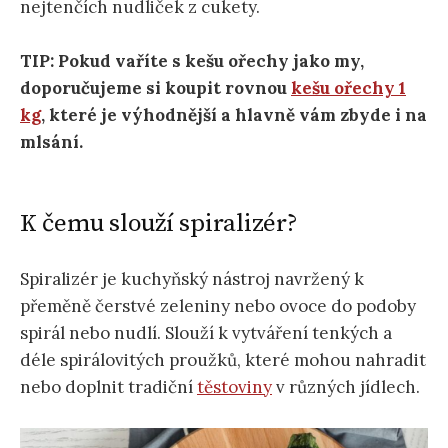
nejtenčích nudliček z cukety.
TIP: Pokud vaříte s kešu ořechy jako my,
doporučujeme si koupit rovnou
kešu ořechy 1
kg
, které je výhodnější a hlavně vám zbyde i na
mlsání.
K čemu slouží spiralizér?
Spiralizér je kuchyňský nástroj navržený k
přeměně čerstvé zeleniny nebo ovoce do podoby
spirál nebo nudlí. Slouží k vytváření tenkých a
déle spirálovitých proužků, které mohou nahradit
nebo doplnit tradiční
těstoviny
v různých jídlech.