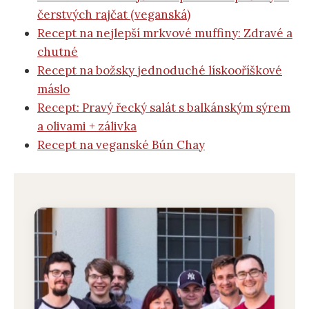
čerstvých rajčat (veganská)
Recept na nejlepší mrkvové muffiny: Zdravé a
chutné
Recept na božsky jednoduché lískooříškové
máslo
Recept: Pravý řecký salát s balkánským sýrem
a olivami + zálivka
Recept na veganské Bún Chay