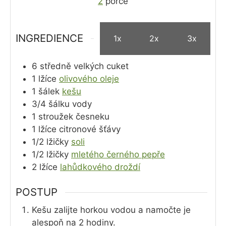
2
porce
INGREDIENCE
1x
2x
3x
6
středně velkých cuket
1
lžíce
olivového oleje
1
šálek
kešu
3/4
šálku
vody
1
stroužek
česneku
1
lžíce
citronové šťávy
1/2
lžičky
soli
1/2
lžičky
mletého černého pepře
2
lžíce
lahůdkového droždí
POSTUP
Kešu zalijte horkou vodou a namočte je
alespoň na 2 hodiny.