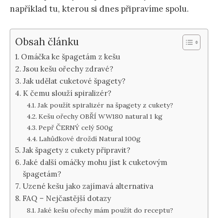
například tu, kterou si dnes připravíme spolu.
Obsah článku
Omáčka ke špagetám z kešu
Jsou kešu ořechy zdravé?
Jak udělat cuketové špagety?
K čemu slouží spiralizér?
Jak použít spiralizér na špagety z cukety?
Kešu ořechy OBŘÍ WW180 natural 1 kg
Pepř ČERNÝ celý 500g
Lahůdkové droždí Natural 100g
Jak špagety z cukety připravit?
Jaké další omáčky mohu jíst k cuketovým
špagetám?
Uzené kešu jako zajímavá alternativa
FAQ – Nejčastější dotazy
Jaké kešu ořechy mám použít do receptu?