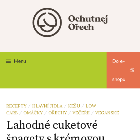
Skip
to
content
Menu
Do e-
shopu
RECEPTY
HLAVNÍ JÍDLA
KEŠU
LOW-
/
/
/
CARB
OMÁČKY
OŘECHY
VEČEŘE
VEGANSKÉ
/
/
/
/
Lahodné cuketové
špagety s krémovou