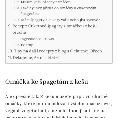
Musím kešu ořechy namáčet?
Jaké bylinky přidat do omáčky k cuketovým
špagetám?
Mám špagety z cukety vařit nebo jíst syrové?
Recept: Cuketové špagety s omáčkou z kešu
ořechů
Ingredience 1x2x3x
Postup
Tipy na další recepty z blogu Ochutnej Ořech
Děkujeme, že nás čtete!
Omáčka ke špagetám z kešu
Ano, přesně tak. Z kešu můžete připravit chutné
omáčky, které budou milovat i všichni masožravci,
vegani, vegetariáni, a nepohrdnou jí ani lidé na
paleo stravě nebo na dalších typech stravování.