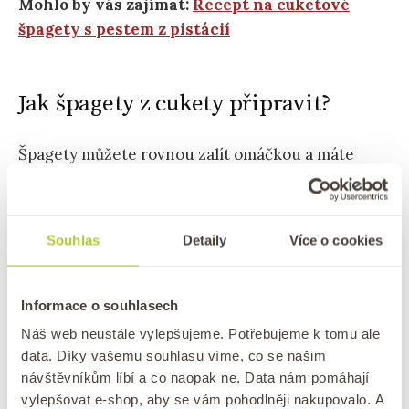
Mohlo by vás zajímat:
Recept na cuketové
špagety s pestem z pistácií
Jak špagety z cukety připravit?
Špagety můžete rovnou zalít omáčkou a máte
hotovo – to je ta nejrychlejší varianta. Pro lepší
promísení chutí a teplejší oběd špagety 2-3
minuty restujte, pak z nich vymačkejte uvolněnou
Souhlas
Detaily
Více o cookies
vodu. Následně na
oleji
špagety opět roztopte a
přidejte omáčku. Promíchejte a můžete podávat!
Informace o souhlasech
Náš web neustále vylepšujeme. Potřebujeme k tomu ale
data. Díky vašemu souhlasu víme, co se našim
návštěvníkům líbí a co naopak ne. Data nám pomáhají
vylepšovat e-shop, aby se vám pohodlněji nakupovalo. A