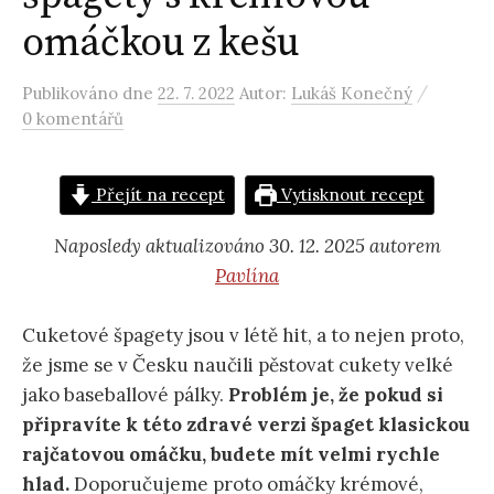
omáčkou z kešu
/
Publikováno
dne
22. 7. 2022
Autor:
Lukáš Konečný
0 komentářů
Přejít na recept
Vytisknout recept
Naposledy aktualizováno 30. 12. 2025 autorem
Pavlína
Cuketové špagety jsou v létě hit, a to nejen proto,
že jsme se v Česku naučili pěstovat cukety velké
jako baseballové pálky.
Problém je, že pokud si
připravíte k této zdravé verzi špaget klasickou
rajčatovou omáčku, budete mít velmi rychle
hlad.
Doporučujeme proto omáčky krémové,