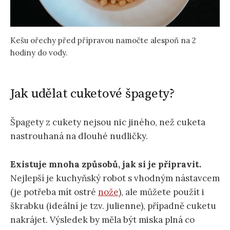
Kešu ořechy před přípravou namočte alespoň na 2
hodiny do vody.
Jak udělat cuketové špagety?
Špagety z cukety nejsou nic jiného, než cuketa
nastrouhaná na dlouhé nudličky.
Existuje mnoha způsobů, jak si je připravit.
Nejlepší je kuchyňský robot s vhodným nástavcem
(je potřeba mít ostré
nože
), ale můžete použít i
škrabku (ideální je tzv. julienne), případně cuketu
nakrájet. Výsledek by měla být miska plná co