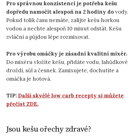
Pro správnou konzistenci je potřeba kešu
dopředu namočit alespoň na 2 hodiny do
vody.
Pokud tolik času nemáte, zalijte kešu horkou
vodou a nechte alespoň 10 minut odstát. Kešu
zvláční a půjdou lépe rozmixovat.
Pro výrobu omáčky je zásadní kvalitní mixér.
Do mixéru vložíte kešu, přidáte vodu, lahůdkové
droždí, sůl a česnek. Zamixujete, dochutíte a
omáčka je hotová.
TIP:
Další skvělé low carb recepty si můžete
přečíst ZDE.
Jsou kešu ořechy zdravé?