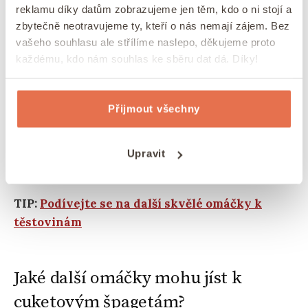
reklamu díky datům zobrazujeme jen těm, kdo o ni stojí a
zbytečně neotravujeme ty, kteří o nás nemají zájem. Bez
vašeho souhlasu ale střílíme naslepo, děkujeme proto
každému, kdo nám souhlas ke sběru dat dá. Díky!
Cuketové špagety vám dají možnost dostat do svého
Přijmout všechny
jídelníčku
zdravou zeleninu.
Cuketové špagety chutnají každému trochu jinak.
Experimentujte s jejich přípravou.
Použijte
Upravit
syrové, krátce restované, dlouho restované.
TIP:
Podívejte se na další skvělé omáčky k
těstovinám
Jaké další omáčky mohu jíst k
cuketovým špagetám?