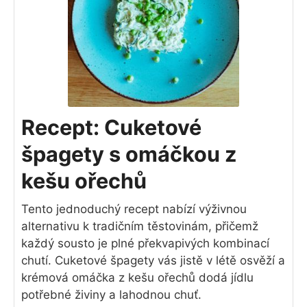
Recept: Cuketové
špagety s omáčkou z
kešu ořechů
Tento jednoduchý recept nabízí výživnou
alternativu k tradičním těstovinám, přičemž
každý sousto je plné překvapivých kombinací
chutí. Cuketové špagety vás jistě v létě osvěží a
krémová omáčka z kešu ořechů dodá jídlu
potřebné živiny a lahodnou chuť.