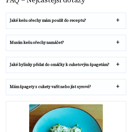
FAQ – Nejčastější dotazy
Jaké kešu ořechy mám použít do receptu?
Musím kešu ořechy namáčet?
Jaké bylinky přidat do omáčky k cuketovým špagetám?
Mám špagety z cukety vařit nebo jíst syrové?