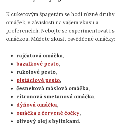
K cuketovým špagetám se hodí různé druhy
omáček, v závislosti na vašem vkusu a
preferencích. Nebojte se experimentovat i s
omáčkou. Můžete zkusit osvědčené omáčky:
rajčatová omáčka
,
bazalkové pesto
,
rukolové pesto,
pistáciové pesto
,
česneková máslová omáčka
,
citronová smetanová omáčka
,
dýňová omáčka
,
omáčka z červené čočky
,
olivový olej s bylinkami
.